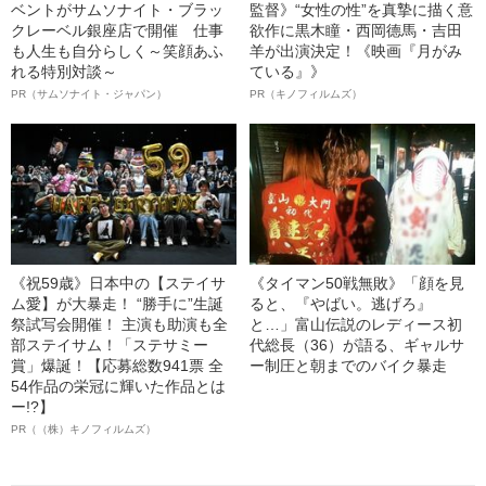
ベントがサムソナイト・ブラッ
監督》“女性の性”を真摯に描く意
クレーベル銀座店で開催 仕事
欲作に黒木瞳・西岡德馬・吉田
も人生も自分らしく～笑顔あふ
羊が出演決定！《映画『月がみ
れる特別対談～
ている』》
PR（サムソナイト・ジャパン）
PR（キノフィルムズ）
《祝59歳》日本中の【ステイサ
《タイマン50戦無敗》「顔を見
ム愛】が大暴走！ “勝手に”生誕
ると、『やばい。逃げろ』
祭試写会開催！ 主演も助演も全
と…」富山伝説のレディース初
部ステイサム！「ステサミー
代総長（36）が語る、ギャルサ
賞」爆誕！【応募総数941票 全
ー制圧と朝までのバイク暴走
54作品の栄冠に輝いた作品とは
ー!?】
PR（（株）キノフィルムズ）