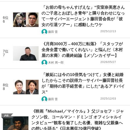
「お前の母ちゃんすげえな」“安室奈美恵さん
のご子息とおぼしき青年”と隣り合わせになっ
6位
て⋯サイバーエージェント藤田晋会長が「彼
6
女の引退ツアー」に感動したワケ
2025/12/13
藤田 晋
《月商3000万→400万に転落》「スタッフが
全身全霊で働いてくれない」と悩んだ〈木村
7位
7
屋の末裔〉の最終結論【メゾンカイザー】
2026/05/27
木村 周一郎
「嫉妬には今の10倍気をつけて」女優と結婚
したからこその説得力⋯サイバー藤田晋社長
8位
が「期待の若手経営者」にした“あるアドバイ
8
ス”
2025/12/03
藤田 晋
《映画『Michael／マイケル』》父ジョセフ・ジャ
PR
クソン役、コールマン・ドミンゴ オフィシャルイ
ンタビュー“観客を魅了した名優、複雑な父親像へ
の想いを語る”《日本興収70億円突破》