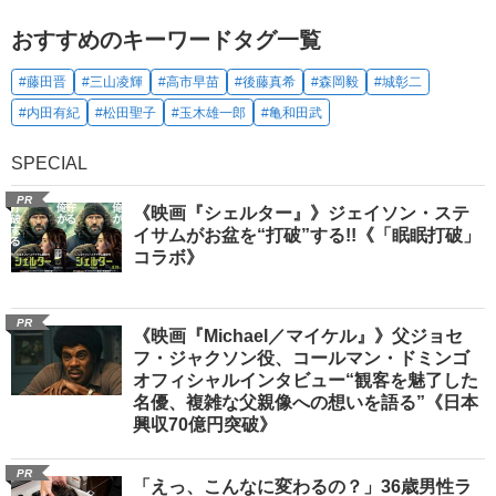
おすすめのキーワードタグ一覧
#藤田晋
#三山凌輝
#高市早苗
#後藤真希
#森岡毅
#城彰二
#内田有紀
#松田聖子
#玉木雄一郎
#亀和田武
SPECIAL
PR
《映画『シェルター』》ジェイソン・ステ
イサムがお盆を“打破”する!!《「眠眠打破」
コラボ》
PR
《映画『Michael／マイケル』》父ジョセ
フ・ジャクソン役、コールマン・ドミンゴ
オフィシャルインタビュー“観客を魅了した
名優、複雑な父親像への想いを語る”《日本
興収70億円突破》
PR
「えっ、こんなに変わるの？」36歳男性ラ