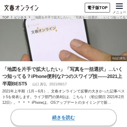
電子版TOP
メニュー
TOP
ビジネス
「地図を片手で拡大したい」「写真を一括選択」…いくつ知ってる？iPh
「地図を片手で拡大したい」「写真を一括選択」…いく
つ知ってる？iPhone便利な7つのスワイプ技――2021上
半期BEST5
山口 真弘
2021/08/17
2021年上半期（1月～6月）、文春オンラインで反響の大きかった記事ベス
ト5を発表します。ライフ部門の第4位は、こちら！（初公開日 2021年2月
12日）。＊ ＊ ＊ iPhoneは、OSアップデートのタイミングで新…
続きを読む