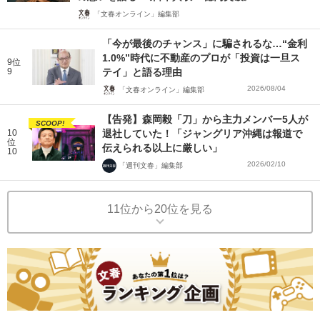
「文春オンライン」編集部
「今が最後のチャンス」に騙されるな…“金利
1.0%”時代に不動産のプロが「投資は一旦ス
9位
9
テイ」と語る理由
2026/08/04
「文春オンライン」編集部
【告発】森岡毅「刀」から主力メンバー5人が
SCOOP!
10
退社していた！「ジャングリア沖縄は報道で
位
伝えられる以上に厳しい」
10
2026/02/10
「週刊文春」編集部
11位から20位を見る