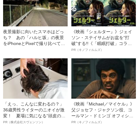
夜景撮影に向いたスマホはどっ
《映画『シェルター』》ジェイ
ち？ あの「ハルヒ坂」の夜景
ソン・ステイサムがお盆を“打
をiPhoneとPixelで撮り比べてみ
破”する!!《「眠眠打破」コラ
た
ボ》
PR（キノフィルムズ）
「えっ、こんなに変わるの？」
《映画『Michael／マイケル』》
36歳男性ライターのニオイが激
父ジョセフ・ジャクソン役、コ
変！ 夏場に気になる“頭皮のニ
ールマン・ドミンゴ オフィシャ
オイ”や“ベタつき”を解消す
ルインタビュー“観客を魅了した
PR（株式会社スヴェンソン）
PR（キノフィルムズ）
る、“ウィッグのスペシャリス
名優、複雑な父親像への想いを
ト”が生み出した徹底ケアとは
語る”《日本興収70億円突破》