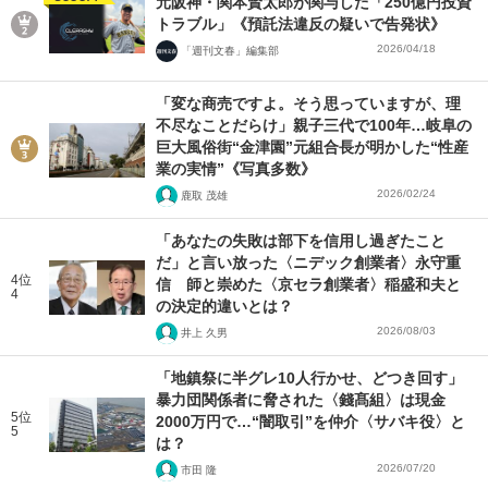
元阪神・関本賢太郎が関与した「250億円投資
トラブル」《預託法違反の疑いで告発状》
2026/04/18
「週刊文春」編集部
「変な商売ですよ。そう思っていますが、理
不尽なことだらけ」親子三代で100年…岐阜の
巨大風俗街“金津園”元組合長が明かした“性産
業の実情”《写真多数》
2026/02/24
鹿取 茂雄
「あなたの失敗は部下を信用し過ぎたこと
だ」と言い放った〈ニデック創業者〉永守重
4位
信 師と崇めた〈京セラ創業者〉稲盛和夫と
4
の決定的違いとは？
2026/08/03
井上 久男
「地鎮祭に半グレ10人行かせ、どつき回す」
暴力団関係者に脅された〈錢髙組〉は現金
5位
2000万円で…“闇取引”を仲介〈サバキ役〉と
5
は？
2026/07/20
市田 隆