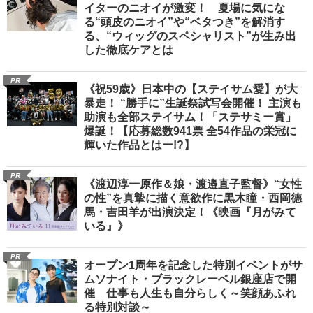
イターのニオイが激変！ 夏場に気にな
る“頭皮のニオイ”や“ベタつき”を解消す
る、“ウィッグのスペシャリスト”が生み出
した徹底ケアとは
PR
《祝59歳》日本中の【ステイサム愛】が大
暴走！ “勝手に”生誕祭試写会開催！ 主演も
助演も全部ステイサム！「ステサミー賞」
爆誕！【応募総数941票 全54作品の栄冠に
輝いた作品とはー!?】
PR
《渡辺淳一原作＆娘・渡邉直子監督》“女性
の性”を真摯に描く意欲作に黒木瞳・西岡德
馬・吉田羊が出演決定！《映画『月がみて
いる』》
PR
オープン1周年を記念した特別イベントがサ
ムソナイト・ブラックレーベル銀座店で開
催 仕事も人生も自分らしく～笑顔あふれ
る特別対談～