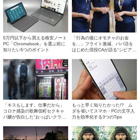
5万円以下から買える格安ノート
「行為の後にオモチャのお金
PC「Chromebook」を選ぶ前に
を…」フライト激減、パパ活を
知りたい5つのポイント
はじめた現役CAが語る“シビア
さ”
「キスもします。仕事だから」
もっと早く知りたかった!? ム
コロナ感染の歌舞伎町セクキャ
ダを省いてスマホ・PCの文字入
バ嬢が告白した“おっぱいクラス
力を効率化する3つのTips
ター”の現在