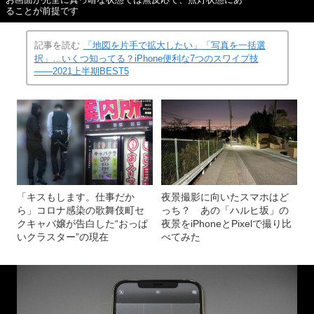
お画面が完全に真っ暗な状態では無反応で、点灯状態にあ
ることが前提です
記事を読む
「地図を片手で拡大したい」「写真を一括選
択」…いくつ知ってる？iPhone便利な7つのスワイプ技
――2021上半期BEST5
「キスもします。仕事だか
夜景撮影に向いたスマホはど
ら」コロナ感染の歌舞伎町セ
っち？ あの「ハルヒ坂」の
クキャバ嬢が告白した“おっぱ
夜景をiPhoneとPixelで撮り比
いクラスター”の現在
べてみた