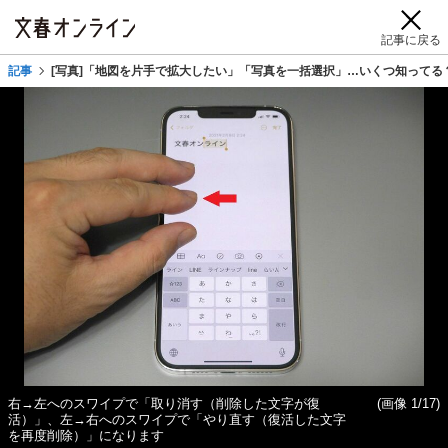
記事に戻る
記事
[写真]「地図を片手で拡大したい」「写真を一括選択」…いくつ知ってる？iP
右→左へのスワイプで「取り消す（削除した文字が復
(画像 1/17)
活）」、左→右へのスワイプで「やり直す（復活した文字
を再度削除）」になります