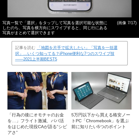
写真一覧で「選択」をタップして写真を選択可能な状態に
(画像 7/17)
したのち、写真を横方向にスワイプすると、同じ行にある
写真がまとめて選択できます
記事を読む
「地図を片手で拡大したい」「写真を一括選
択」…いくつ知ってる？iPhone便利な7つのスワイプ技
――2021上半期BEST5
「行為の後にオモチャのお金
5万円以下から買える格安ノー
を…」フライト激減、パパ活
トPC「Chromebook」を選ぶ
をはじめた現役CAが語る“シビ
前に知りたい5つのポイント
アさ”