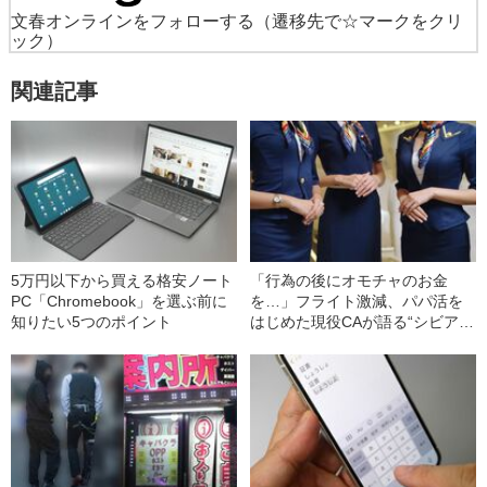
文春オンラインをフォローする
（遷移先で☆マークをクリ
ック）
関連記事
5万円以下から買える格安ノート
「行為の後にオモチャのお金
PC「Chromebook」を選ぶ前に
を…」フライト激減、パパ活を
知りたい5つのポイント
はじめた現役CAが語る“シビア
さ”