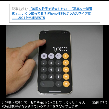
記事を読む
「地図を片手で拡大したい」「写真を一括選
択」…いくつ知ってる？iPhone便利な7つのスワイプ技
――2021上半期BEST5
計算機（電卓）で、ゼロを余計に入力してしまった！ そん
(画像 2/17)
な時は数字が表示されているエリアをスワイプします