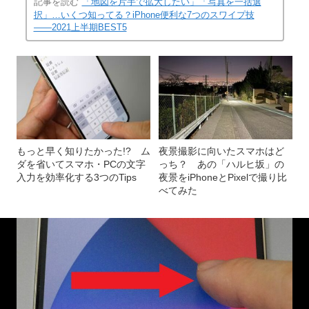
記事を読む
「地図を片手で拡大したい」「写真を一括選
択」…いくつ知ってる？iPhone便利な7つのスワイプ技
――2021上半期BEST5
もっと早く知りたかった!? ム
夜景撮影に向いたスマホはど
ダを省いてスマホ・PCの文字
っち？ あの「ハルヒ坂」の
入力を効率化する3つのTips
夜景をiPhoneとPixelで撮り比
べてみた