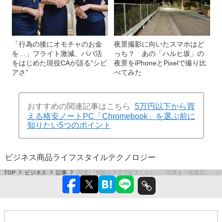
「行為の後にオモチャのお金
夜景撮影に向いたスマホはど
を…」フライト激減、パパ活
っち？ あの「ハルヒ坂」の
をはじめた現役CAが語る“シビ
夜景をiPhoneとPixelで撮り比
アさ”
べてみた
おすすめの関連記事はこちら
5万円以下から買
える格安ノートPC「Chromebook」を選ぶ前に
知りたい5つのポイント
ビジネス
商品
ライフスタイル
テクノロジー
TOP
ビジネス
記事
[写真]「地図を片手で拡大したい」「写真を一括選択」…いくつ