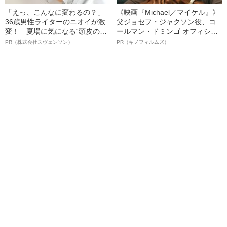
「えっ、こんなに変わるの？」
《映画『Michael／マイケル』》
36歳男性ライターのニオイが激
父ジョセフ・ジャクソン役、コ
変！ 夏場に気になる“頭皮のニ
ールマン・ドミンゴ オフィシャ
オイ”や“ベタつき”を解消す
ルインタビュー“観客を魅了した
PR（株式会社スヴェンソン）
PR（キノフィルムズ）
る、“ウィッグのスペシャリス
名優、複雑な父親像への想いを
ト”が生み出した徹底ケアとは
語る”《日本興収70億円突破》