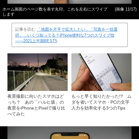
ホーム画面のページ数を表す丸印。これを左右にスワイプ
(画像 11/17)
します
記事を読む
「地図を片手で拡大したい」「写真を一括選
択」…いくつ知ってる？iPhone便利な7つのスワイプ技
――2021上半期BEST5
夜景撮影に向いたスマホはど
もっと早く知りたかった!? ム
っち？ あの「ハルヒ坂」の
ダを省いてスマホ・PCの文字
夜景をiPhoneとPixelで撮り比
入力を効率化する3つのTips
べてみた