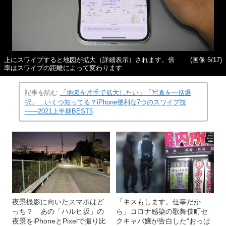
上にスワイプすると地図が拡大（詳細表示）されます。倍
(画像 5/17)
率はスワイプの距離によって変わります
記事を読む
「地図を片手で拡大したい」「写真を一括選
択」…いくつ知ってる？iPhone便利な7つのスワイプ技
――2021上半期BEST5
夜景撮影に向いたスマホはど
「キスもします。仕事だか
っち？ あの「ハルヒ坂」の
ら」コロナ感染の歌舞伎町セ
夜景をiPhoneとPixelで撮り比
クキャバ嬢が告白した“おっぱ