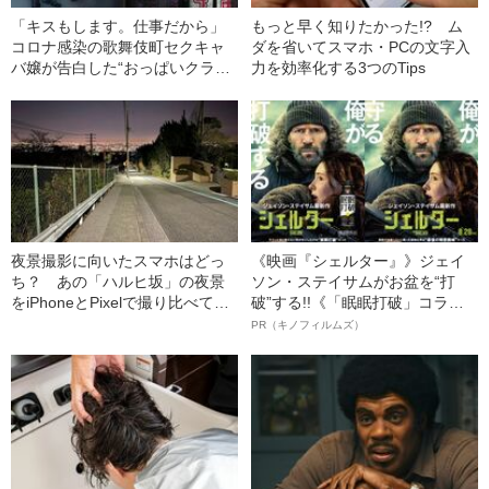
「キスもします。仕事だから」
もっと早く知りたかった!? ム
コロナ感染の歌舞伎町セクキャ
ダを省いてスマホ・PCの文字入
バ嬢が告白した“おっぱいクラス
力を効率化する3つのTips
ター”の現在
夜景撮影に向いたスマホはどっ
《映画『シェルター』》ジェイ
ち？ あの「ハルヒ坂」の夜景
ソン・ステイサムがお盆を“打
をiPhoneとPixelで撮り比べてみ
破”する!!《「眠眠打破」コラ
た
ボ》
PR（キノフィルムズ）