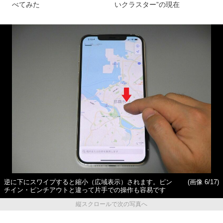
べてみた
いクラスター”の現在
逆に下にスワイプすると縮小（広域表示）されます。ピン
(画像 6/17)
チイン・ピンチアウトと違って片手での操作も容易です
縦スクロールで次の写真へ