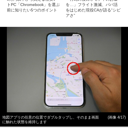
トPC「Chromebook」を選ぶ
を…」フライト激減、パパ活
前に知りたい5つのポイント
をはじめた現役CAが語る“シビ
アさ”
地図アプリの任意の位置でダブルタップし、そのまま画面
(画像 4/17)
に触れた状態を維持します