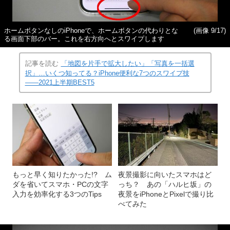
ホームボタンなしのiPhoneで、ホームボタンの代わりとな
(画像 9/17)
る画面下部のバー。これを右方向へとスワイプします
記事を読む
「地図を片手で拡大したい」「写真を一括選
択」…いくつ知ってる？iPhone便利な7つのスワイプ技
――2021上半期BEST5
もっと早く知りたかった!? ム
夜景撮影に向いたスマホはど
ダを省いてスマホ・PCの文字
っち？ あの「ハルヒ坂」の
入力を効率化する3つのTips
夜景をiPhoneとPixelで撮り比
べてみた