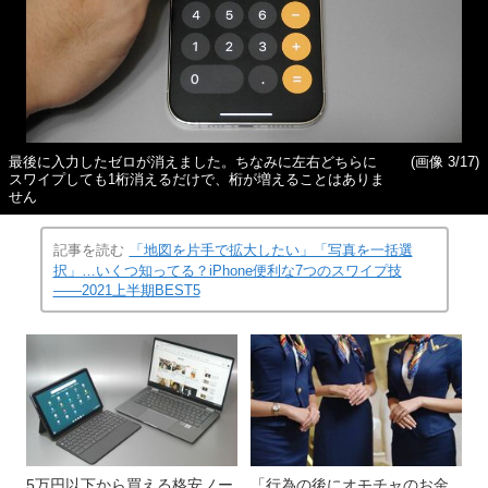
最後に入力したゼロが消えました。ちなみに左右どちらに
(画像 3/17)
スワイプしても1桁消えるだけで、桁が増えることはありま
せん
記事を読む
「地図を片手で拡大したい」「写真を一括選
択」…いくつ知ってる？iPhone便利な7つのスワイプ技
――2021上半期BEST5
5万円以下から買える格安ノー
「行為の後にオモチャのお金