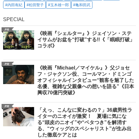
#内田有紀
#松田聖子
#玉木雄一郎
#亀和田武
SPECIAL
PR
《映画『シェルター』》ジェイソン・ステ
イサムがお盆を“打破”する!!《「眠眠打破」
コラボ》
PR
《映画『Michael／マイケル』》父ジョセ
フ・ジャクソン役、コールマン・ドミンゴ
オフィシャルインタビュー“観客を魅了した
名優、複雑な父親像への想いを語る”《日本
興収70億円突破》
PR
「えっ、こんなに変わるの？」36歳男性ラ
イターのニオイが激変！ 夏場に気にな
る“頭皮のニオイ”や“ベタつき”を解消す
る、“ウィッグのスペシャリスト”が生み出
した徹底ケアとは