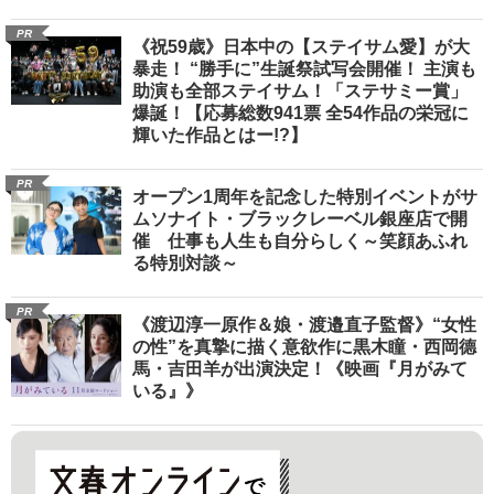
PR
《祝59歳》日本中の【ステイサム愛】が大
暴走！ “勝手に”生誕祭試写会開催！ 主演も
助演も全部ステイサム！「ステサミー賞」
爆誕！【応募総数941票 全54作品の栄冠に
輝いた作品とはー!?】
PR
オープン1周年を記念した特別イベントがサ
ムソナイト・ブラックレーベル銀座店で開
催 仕事も人生も自分らしく～笑顔あふれ
る特別対談～
PR
《渡辺淳一原作＆娘・渡邉直子監督》“女性
の性”を真摯に描く意欲作に黒木瞳・西岡德
馬・吉田羊が出演決定！《映画『月がみて
いる』》