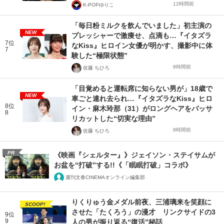
12時間前
K-POPゆりこ
「毎日粉ミルクを飲んでいました」初主演の
NEW
プレッシャーで激痩せ、点滴も…『イタズラ
7位
なKiss』ヒロイン女優が明かす、撮影中に体
7
験した“極限状態”
8時間前
佐藤 ちひろ
「目覚めると運転席に知らない男が」18歳で
NEW
車ごと連れ去られ…『イタズラなKiss』ヒロ
8位
イン・麻木玲那（31）がロングヘアをバッサ
8
リカットした“切実な理由”
8時間前
佐藤 ちひろ
PR
《映画『シェルター』》ジェイソン・ステイサムが
お盆を“打破”する!!《「眠眠打破」コラボ》
週刊文春CINEMAオンライン編集部
りくりゅう金メダル前夜、三浦璃来を笑顔に
SCOOP!
させた「たくろう」の漫才 リンクサイドの3
9位
9
人の男が振り返る“復活”秘話