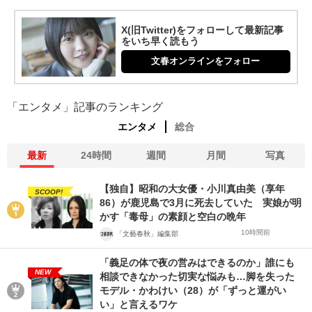
X(旧Twitter)をフォローして最新記事
をいち早く読もう
文春オンラインをフォロー
「エンタメ」記事のランキング
エンタメ
総合
最新
24時間
週間
月間
写真
【独自】昭和の大女優・小川真由美（享年
SCOOP!
86）が鹿児島で3月に死去していた 実娘が明
かす「毒母」の素顔と空白の晩年
10時間前
「文藝春秋」編集部
「義足の体で夜の営みはできるのか」誰にも
NEW
相談できなかった切実な悩みも…脚を失った
モデル・かわけい（28）が「ずっと運がい
い」と言えるワケ