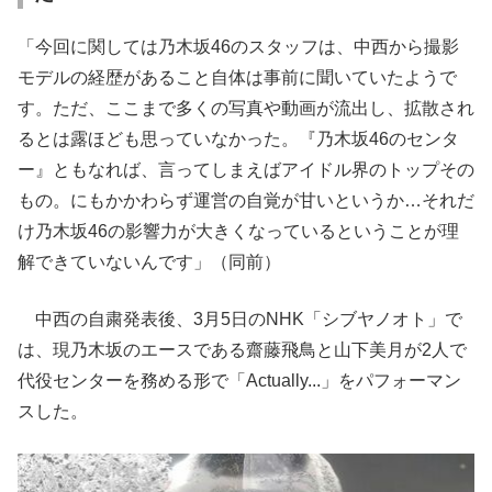
「今回に関しては乃木坂46のスタッフは、中西から撮影
モデルの経歴があること自体は事前に聞いていたようで
す。ただ、ここまで多くの写真や動画が流出し、拡散され
るとは露ほども思っていなかった。『乃木坂46のセンタ
ー』ともなれば、言ってしまえばアイドル界のトップその
もの。にもかかわらず運営の自覚が甘いというか…それだ
け乃木坂46の影響力が大きくなっているということが理
解できていないんです」（同前）
中西の自粛発表後、3月5日のNHK「シブヤノオト」で
は、現乃木坂のエースである齋藤飛鳥と山下美月が2人で
代役センターを務める形で「Actually...」をパフォーマン
スした。