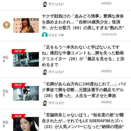
8時間前
市川 はるひ
ヤクザ顔負けの「血みどろ情事」豊満な身体
を舐めまわされ…「自称16歳美少女」怪演
中、かたせ梨乃（69）の美しすぎる“熟れ方”
2026/08/06
ゆるま 小林
「足をもう一本失わないと学ばないんです
NEW
ね」痛烈な中傷コメントも…脚を失った動画
4位
クリエイター（28）が「義足を見せる」と決
4
めるまで
8時間前
市川 はるひ
「右脚があらぬ方向に180度ねじれて…」バイ
NEW
ク事故で脚を切断…元競泳選手の義足モデル
5位
5
（28）を襲った、人生を一変させた事故
8時間前
市川 はるひ
「宮脇咲良じゃないほう」“知名度の差”が懸
NEW
念されたが…それでもLE SSERAFIMカズハ
6位
6
（23）が人気メンバーになった“納得の理由”