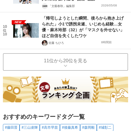
2026/05/08
「文藝春秋」編集部
「帰宅しようとした瞬間、後ろから抱き上げ
NEW
られた」小1で誘拐未遂、いじめも経験…女
10
優・麻木玲那（32）が「マスクを外せない」
位
10
ほど自信を失くしたワケ
8時間前
佐藤 ちひろ
11位から20位を見る
おすすめのキーワードタグ一覧
#藤田晋
#三山凌輝
#高市早苗
#後藤真希
#森岡毅
#城彰二