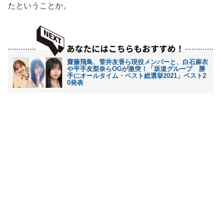
たということか。
齋藤飛鳥、菅井友香ら現役メンバーと、白石麻衣
や平手友梨奈らOGが激突！「坂道グループ 勝
手にオールタイム・ベスト総選挙2021」ベスト2
0発表