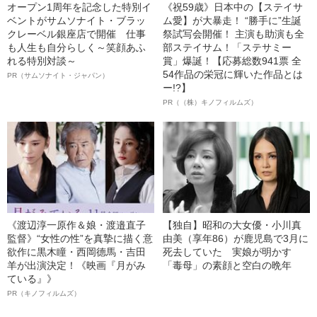
オープン1周年を記念した特別イ
《祝59歳》日本中の【ステイサ
ベントがサムソナイト・ブラッ
ム愛】が大暴走！ “勝手に”生誕
クレーベル銀座店で開催 仕事
祭試写会開催！ 主演も助演も全
も人生も自分らしく～笑顔あふ
部ステイサム！「ステサミー
れる特別対談～
賞」爆誕！【応募総数941票 全
54作品の栄冠に輝いた作品とは
PR（サムソナイト・ジャパン）
ー!?】
PR（（株）キノフィルムズ）
《渡辺淳一原作＆娘・渡邉直子
【独自】昭和の大女優・小川真
監督》“女性の性”を真摯に描く意
由美（享年86）が鹿児島で3月に
欲作に黒木瞳・西岡德馬・吉田
死去していた 実娘が明かす
羊が出演決定！《映画『月がみ
「毒母」の素顔と空白の晩年
ている』》
PR（キノフィルムズ）