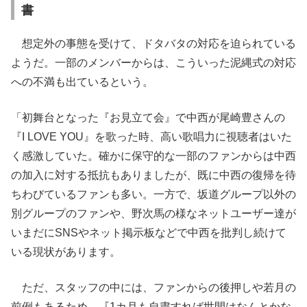
書
想定外の事態を受けて、ドタバタの対応を迫られている
ようだ。一部のメンバーからは、こういった泥縄式の対応
への不満も出ているという。
「初舞台となった『お見立て会』で中西が尾崎豊さんの
『I LOVE YOU』を歌った時、高い歌唱力に視聴者はいた
く感激していた。確かに保守的な一部のファンからは中西
の加入に対する抵抗もありましたが、既に中西の復帰を待
ちわびているファンも多い。一方で、坂道グループ以外の
別グループのファンや、野次馬の様なネットユーザー達が
いまだにSNSやネット掲示板などで中西を批判し続けて
いる現状があります。
ただ、スタッフの中には、ファンからの後押しや若月の
前例もあるため、『1カ月も自粛すれば世間はなんとかな