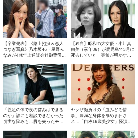
【卒業発表】《路上抱擁＆恋人
【独自】昭和の大女優・小川真
つなぎ写真》乃木坂46・星野み
由美（享年86）が鹿児島で3月に
なみが4歳年上通販会社御曹司と
死去していた 実娘が明かす
熱愛 新宿、阿佐ヶ谷デートで2
「毒母」の素顔と空白の晩年
連泊
「義足の体で夜の営みはできる
ヤクザ顔負けの「血みどろ情
のか」誰にも相談できなかった
事」豊満な身体を舐めまわさ
切実な悩みも…脚を失ったモデ
れ…「自称16歳美少女」怪演
ル・かわけい（28）が「ずっと
中、かたせ梨乃（69）の美しす
運がいい」と言えるワケ
ぎる“熟れ方”