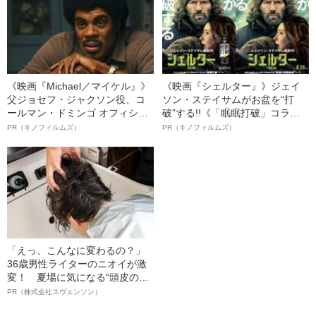
《映画『Michael／マイケル』》
《映画『シェルター』》ジェイ
父ジョセフ・ジャクソン役、コ
ソン・ステイサムがお盆を“打
ールマン・ドミンゴ オフィシャ
破”する!!《「眠眠打破」コラ
ルインタビュー“観客を魅了した
ボ》
PR（キノフィルムズ）
PR（キノフィルムズ）
名優、複雑な父親像への想いを
語る”《日本興収70億円突破》
「えっ、こんなに変わるの？」
36歳男性ライターのニオイが激
変！ 夏場に気になる“頭皮のニ
オイ”や“ベタつき”を解消す
PR（株式会社スヴェンソン）
る、“ウィッグのスペシャリス