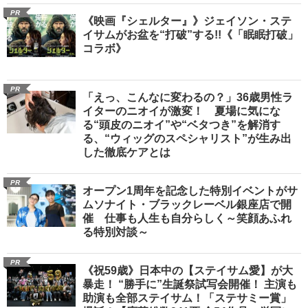
PR
《映画『シェルター』》ジェイソン・ステ
イサムがお盆を“打破”する!!《「眠眠打破」
コラボ》
PR
「えっ、こんなに変わるの？」36歳男性ラ
イターのニオイが激変！ 夏場に気にな
る“頭皮のニオイ”や“ベタつき”を解消す
る、“ウィッグのスペシャリスト”が生み出
した徹底ケアとは
PR
オープン1周年を記念した特別イベントがサ
ムソナイト・ブラックレーベル銀座店で開
催 仕事も人生も自分らしく～笑顔あふれ
る特別対談～
PR
《祝59歳》日本中の【ステイサム愛】が大
暴走！ “勝手に”生誕祭試写会開催！ 主演も
助演も全部ステイサム！「ステサミー賞」