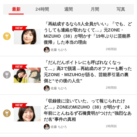
最新
24時間
週間
月間
写真
「再結成するなら5人全員がいい」「でも、ど
NEW
うしても連絡が取れなくて…」元ZONE・
MIZUHO（38）が明かす「19年ぶりに芸能界
復帰」した本当の理由
2時間前
佐藤 ちひろ
「だんだんボイトレにも呼ばれなくなっ
NEW
て…」高3で脱退→再結成のオファーも断った
元ZONE・MIZUHOが語る、芸能界引退の裏
側と“その後の人生”
2時間前
佐藤 ちひろ
「収録後に泣いていた、って報じられたけ
NEW
ど…」ZONEのMIZUHO（38）が明かす、24
年前にとんねるず石橋貴明がつけた“強烈なあ
だ名”事件の真相
2時間前
佐藤 ちひろ