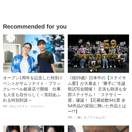
Recommended for you
オープン1周年を記念した特別イ
《祝59歳》日本中の【ステイサ
ベントがサムソナイト・ブラッ
ム愛】が大暴走！ “勝手に”生誕
クレーベル銀座店で開催 仕事
祭試写会開催！ 主演も助演も全
も人生も自分らしく～笑顔あふ
部ステイサム！「ステサミー
れる特別対談～
賞」爆誕！【応募総数941票 全
54作品の栄冠に輝いた作品とは
PR（サムソナイト・ジャパン）
ー!?】
PR（（株）キノフィルムズ）