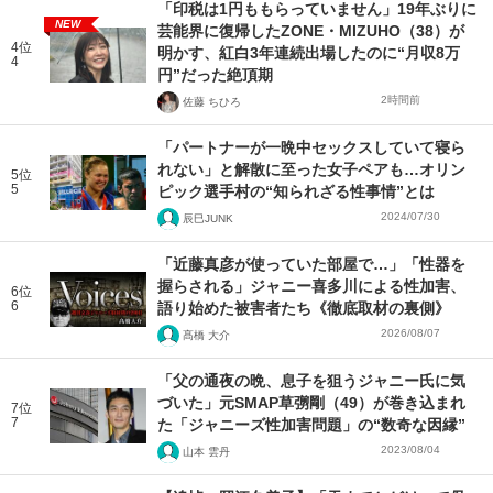
「印税は1円ももらっていません」19年ぶりに
NEW
芸能界に復帰したZONE・MIZUHO（38）が
4位
明かす、紅白3年連続出場したのに“月収8万
4
円”だった絶頂期
2時間前
佐藤 ちひろ
「パートナーが一晩中セックスしていて寝ら
れない」と解散に至った女子ペアも…オリン
5位
5
ピック選手村の“知られざる性事情”とは
2024/07/30
辰巳JUNK
「近藤真彦が使っていた部屋で…」「性器を
握らされる」ジャニー喜多川による性加害、
6位
6
語り始めた被害者たち《徹底取材の裏側》
2026/08/07
髙橋 大介
「父の通夜の晩、息子を狙うジャニー氏に気
づいた」元SMAP草彅剛（49）が巻き込まれ
7位
7
た「ジャニーズ性加害問題」の“数奇な因縁”
2023/08/04
山本 雲丹