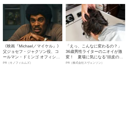
《映画『Michael／マイケル』》
「えっ、こんなに変わるの？」
父ジョセフ・ジャクソン役、コ
36歳男性ライターのニオイが激
ールマン・ドミンゴ オフィシャ
変！ 夏場に気になる“頭皮のニ
ルインタビュー“観客を魅了した
オイ”や“ベタつき”を解消す
PR（キノフィルムズ）
PR（株式会社スヴェンソン）
名優、複雑な父親像への想いを
る、“ウィッグのスペシャリス
語る”《日本興収70億円突破》
ト”が生み出した徹底ケアとは