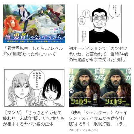
間30分》
「異世界転生」したら…“レベル
初オーディションで「カツゼツ
1”の“無職”だった件について
悪いね」と言われて…当時24歳
の松尾諭が東京で受けた“洗礼”
【マンガ】「さっさとイカせて
《映画『シェルター』》ジェイ
終わり」未成年”援デリ”少女たち
ソン・ステイサムがお盆を“打
が相手するヤバい客の正体
破”する!!《「眠眠打破」コラ
ボ》
PR（キノフィルムズ）