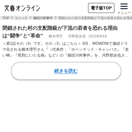
電子版TOP
メニュー
TOP
コミック
鵜頭川村事件
閉鎖された村の支配階級が下流の若者を恐れる理由は
閉鎖された村の支配階級が下流の若者を恐れる理由
は“闘争”と“革命”
櫛木理宇
河野那歩也
2022/04/18
＜第1話その（4）です。その（3）はこちら＞ 8月、WOWOWで連続ドラ
マ化される櫛木理宇さん『（代表作：『ホーンテッド・キャンパス』『老
い蜂』『死刑にいたる病』など）の『鵜頭川村事件』を、河野那歩也さん
（代表作：『…
続きを読む