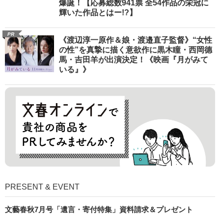
爆誕！【応募総数941票 全54作品の栄冠に
輝いた作品とはー!?】
PR
《渡辺淳一原作＆娘・渡邉直子監督》“女性
の性”を真摯に描く意欲作に黒木瞳・西岡德
馬・吉田羊が出演決定！《映画『月がみて
いる』》
PRESENT & EVENT
文藝春秋7月号「遺言・寄付特集」資料請求＆プレゼント