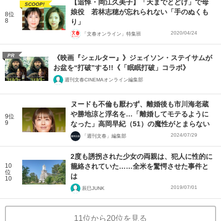
【追悼・岡江久美子】「天までとどけ」で母
SCOOP!
娘役 若林志穂が忘れられない「手のぬくも
8位
8
り」
2020/04/24
「文春オンライン」特集班
PR
《映画『シェルター』》ジェイソン・ステイサムが
お盆を“打破”する!!《「眠眠打破」コラボ》
週刊文春CINEMAオンライン編集部
ヌードも不倫も厭わず、離婚後も市川海老蔵
や勝地涼と浮名を…「離婚してモテるように
9位
9
なった」高岡早紀（51）の魔性がとまらない
2024/07/29
「週刊文春」編集部
2度も誘拐された少女の両親は、犯人に性的に
10
籠絡されていた……全米を驚愕させた事件と
位
は
10
2019/07/01
辰巳JUNK
11位から20位を見る