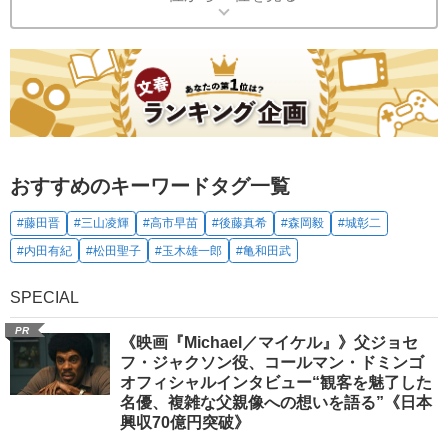
おすすめのキーワードタグ一覧
#藤田晋
#三山凌輝
#高市早苗
#後藤真希
#森岡毅
#城彰二
#内田有紀
#松田聖子
#玉木雄一郎
#亀和田武
SPECIAL
PR
《映画『Michael／マイケル』》父ジョセ
フ・ジャクソン役、コールマン・ドミンゴ
オフィシャルインタビュー“観客を魅了した
名優、複雑な父親像への想いを語る”《日本
興収70億円突破》