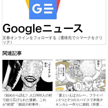
文春オンラインをフォローする
（遷移先で☆マークをクリ
ック）
関連記事
《始めから読む》人口900人の村
「夏といえばカレー」フライパ
で繰り広げられた惨劇、これ
ン1つと3つのスパイスで本格チ
が“絶望”「鵜頭川村事件」
キンカレー作りに挑戦《所要時