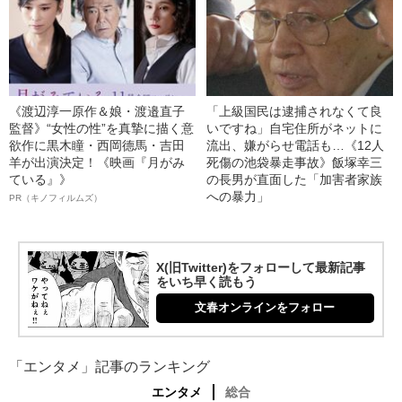
《渡辺淳一原作＆娘・渡邉直子
「上級国民は逮捕されなくて良
監督》“女性の性”を真摯に描く意
いですね」自宅住所がネットに
欲作に黒木瞳・西岡德馬・吉田
流出、嫌がらせ電話も…《12人
羊が出演決定！《映画『月がみ
死傷の池袋暴走事故》飯塚幸三
ている』》
の長男が直面した「加害者家族
への暴力」
PR（キノフィルムズ）
X(旧Twitter)をフォローして最新記事
をいち早く読もう
文春オンラインをフォロー
「エンタメ」記事のランキング
エンタメ
総合