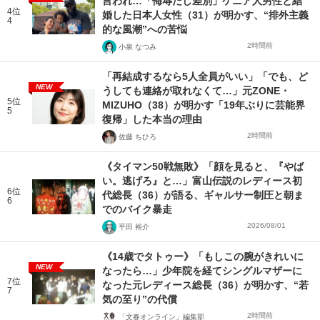
言われ…「侮辱だし差別」ケニア人男性と結
4位
婚した日本人女性（31）が明かす、“排外主義
4
的な風潮”への苦悩
2時間前
小泉 なつみ
「再結成するなら5人全員がいい」「でも、ど
NEW
うしても連絡が取れなくて…」元ZONE・
5位
MIZUHO（38）が明かす「19年ぶりに芸能界
5
復帰」した本当の理由
2時間前
佐藤 ちひろ
《タイマン50戦無敗》「顔を見ると、『やば
い。逃げろ』と…」富山伝説のレディース初
6位
代総長（36）が語る、ギャルサー制圧と朝ま
6
でのバイク暴走
2026/08/01
平田 裕介
《14歳でタトゥー》「もしこの腕がきれいに
NEW
なったら…」少年院を経てシングルマザーに
7位
なった元レディース総長（36）が明かす、“若
7
気の至り”の代償
2時間前
「文春オンライン」編集部