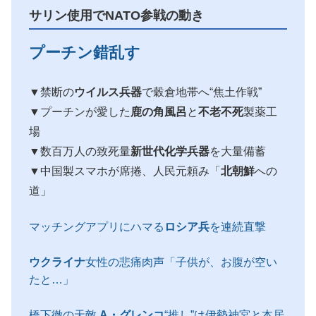
サリン使用でNATO参戦の動き
プーチン錯乱す
▼禁断の
ウイルス兵器
で穀倉地帯へ“焦土作戦”
▼プーチンが愛した
鹿の角風呂
と
不老不死
製薬工
場
▼数百万人の致死量
新世代化学兵器
を大量備蓄
▼中国製スマホが席捲、人民元頼み「
北朝鮮
への
道」
マッチングアプリにハマる
ロシア兵
を連続直撃
ウクライナ
女性の悲痛肉声「子供が、お腹が空い
たと…」
橋下徹の天敵
A・グレンコ
“推し”は伊勢神宮と本居