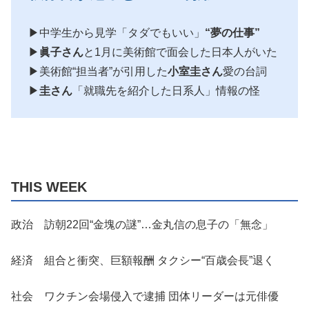
▶中学生から見学「タダでもいい」
“夢の仕事”
▶
眞子さん
と1月に美術館で面会した日本人がいた
▶美術館“担当者”が引用した
小室圭さん
愛の台詞
▶
圭さん
「就職先を紹介した日系人」情報の怪
THIS WEEK
政治 訪朝22回“金塊の謎”…金丸信の息子の「無念」
経済 組合と衝突、巨額報酬 タクシー“百歳会長”退く
社会 ワクチン会場侵入で逮捕 団体リーダーは元俳優