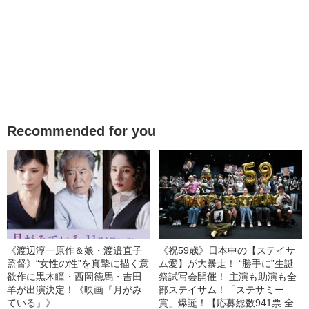
Recommended for you
《渡辺淳一原作＆娘・渡邉直子
《祝59歳》日本中の【ステイサ
監督》“女性の性”を真摯に描く意
ム愛】が大暴走！ “勝手に”生誕
欲作に黒木瞳・西岡德馬・吉田
祭試写会開催！ 主演も助演も全
羊が出演決定！《映画『月がみ
部ステイサム！「ステサミー
ている』》
賞」爆誕！【応募総数941票 全