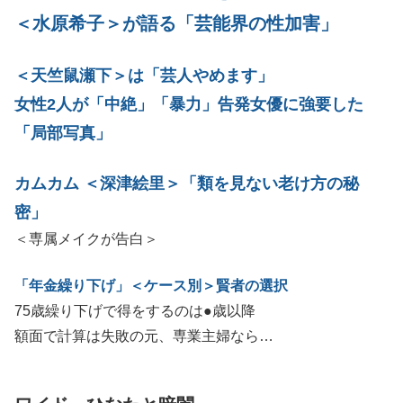
＜水原希子＞が語る「芸能界の性加害」
＜天竺鼠瀬下＞は「芸人やめます」
女性2人が「中絶」「暴力」告発女優に強要した
「局部写真」
カムカム ＜深津絵里＞「類を見ない老け方の秘
密」
＜専属メイクが告白＞
「年金繰り下げ」＜ケース別＞賢者の選択
75歳繰り下げで得をするのは●歳以降
額面で計算は失敗の元、専業主婦なら…