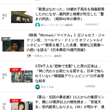
「殺意はなかった」19歳女子高生を強姦殺害
したのになぜ…裁判所と検察が対立した「驚
8位
8
きの判決」（昭和42年の事件）
2026/08/07
鉄人ノンフィクション編集部
《映画『Michael／マイケル』》父ジョセフ・ジャ
PR
クソン役、コールマン・ドミンゴ オフィシャルイ
ンタビュー“観客を魅了した名優、複雑な父親像へ
の想いを語る”《日本興収70億円突破》
「文春オンライン」編集部
3万8千人を“恐怖で支配”した男の正体は…
NEW
「神に代わりお前たちを罰する」日本で知ら
9位
れていない“韓国版アウシュビッツ”の不条理
9
な結末
19時間前
大山 くまお
《富山・伝説の暴走族》11人からの集団リン
NEW
チ、腕に10箇所以上の根性焼き…「音速天
10
女」初代総長しおりさん（36）が明かす、過
位