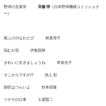
野球の言葉学
斉藤 惇
（日本野球機構コミッショナ
ー）
夜ふけのなわとび 林真理子
悩むが花 伊集院静
きれいに生きましょうね 草笛光子
そこからですか!? 池上 彰
師匠はつらいよ 杉本昌隆
ツチヤの口車 土屋賢二