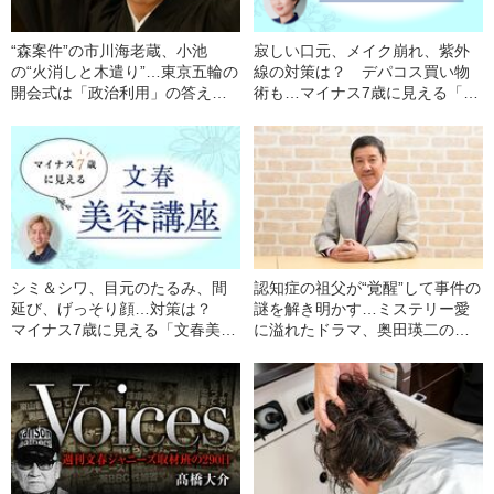
“森案件”の市川海老蔵、小池
寂しい口元、メイク崩れ、紫外
の“火消しと木遣り”…東京五輪の
線の対策は？ デパコス買い物
開会式は「政治利用」の答え合
術も…マイナス7歳に見える「文
わせがたまらなかった！――東
春美容講座」【メイク編②／鈴
京五輪の光と影
木みほ（メイクアップアーティ
スト）】
シミ＆シワ、目元のたるみ、間
認知症の祖父が“覚醒”して事件の
延び、げっそり顔…対策は？
謎を解き明かす…ミステリー愛
マイナス7歳に見える「文春美容
に溢れたドラマ、奥田瑛二の圧
講座」【メイク編①／船津有史
巻の演技に注目――てれびのス
（メイクアップアーティス
キマ「テレビ健康診断」
ト）】