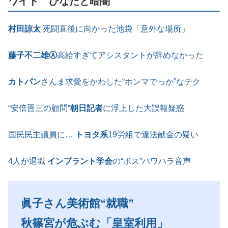
ワイド ひなたと暗闇
村田諒太
死闘直後に向かった池袋「意外な場所」
藤子不二雄Ⓐ
高給すぎてアシスタントが辞めなかった
カトパン
さんま求愛をかわした“ホンマでっか”なテク
“安倍晋三の顧問”
朝日記者
に浮上した大誤報疑惑
国民民主議員に…
トヨタ系
19労組で違法献金の疑い
4人が退職
インプラント学会
の“ボス”パワハラ音声
眞子さん美術館“就職”
秋篠宮が危ぶむ「皇室利用」