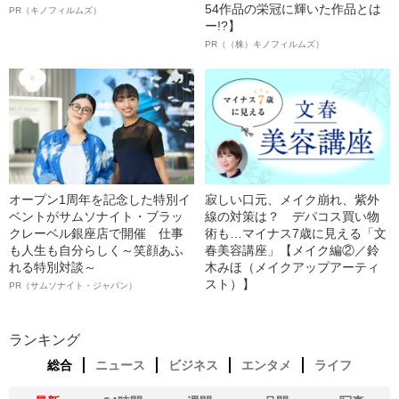
54作品の栄冠に輝いた作品とは
PR（キノフィルムズ）
ー!?】
PR（（株）キノフィルムズ）
オープン1周年を記念した特別イ
寂しい口元、メイク崩れ、紫外
ベントがサムソナイト・ブラッ
線の対策は？ デパコス買い物
クレーベル銀座店で開催 仕事
術も…マイナス7歳に見える「文
も人生も自分らしく～笑顔あふ
春美容講座」【メイク編②／鈴
れる特別対談～
木みほ（メイクアップアーティ
スト）】
PR（サムソナイト・ジャパン）
ランキング
総合
ニュース
ビジネス
エンタメ
ライフ