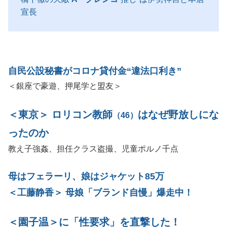
宣長
自民公設秘書がコロナ貸付金“違法口利き”
＜銀座で豪遊、押尾学と盟友＞
＜東京＞ ロリコン教師
はなぜ野放しにな
（46）
ったのか
教え子強姦、担任クラス盗撮、児童ポルノ千点
母はフェラーリ、娘はジャケット85万
＜工藤静香＞ 母娘「ブランド自慢」爆走中！
＜園子温＞に「性要求」を直撃した！