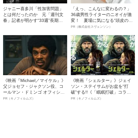
ジャニー喜多川「性加害問題」
「えっ、こんなに変わるの？」
とは何だったのか 元「週刊文
36歳男性ライターのニオイが激
春」記者が明かす“33週”長期取
変！ 夏場に気になる“頭皮のニ
材の舞台裏【連載まとめ】
オイ”や“ベタつき”を解消す
PR（株式会社スヴェンソン）
る、“ウィッグのスペシャリス
ト”が生み出した徹底ケアとは
《映画『Michael／マイケル』》
《映画『シェルター』》ジェイ
父ジョセフ・ジャクソン役、コ
ソン・ステイサムがお盆を“打
ールマン・ドミンゴ オフィシャ
破”する!!《「眠眠打破」コラ
ルインタビュー“観客を魅了した
ボ》
PR（キノフィルムズ）
PR（キノフィルムズ）
名優、複雑な父親像への想いを
語る”《日本興収70億円突破》