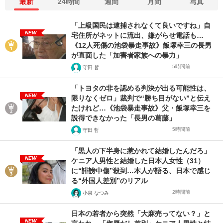
最新
24時間
週間
月間
写真
「上級国民は逮捕されなくて良いですね」自
NEW
宅住所がネットに流出、嫌がらせ電話も…
《12人死傷の池袋暴走事故》飯塚幸三の長男
が直面した「加害者家族への暴力」
5時間前
守田 哲
「トヨタの非を認める判決が出る可能性は、
NEW
限りなくゼロ」裁判で“勝ち目がない”と伝え
たけれど…《池袋暴走事故》父・飯塚幸三を
説得できなかった「長男の葛藤」
5時間前
守田 哲
「黒人の下半身に惹かれて結婚したんだろ」
NEW
ケニア人男性と結婚した日本人女性（31）
に“誹謗中傷”殺到…本人が語る、日本で感じ
る“外国人差別”のリアル
2時間前
小泉 なつみ
日本の若者から突然「大麻売ってない？」と
NEW