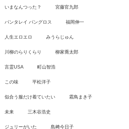
いまなんつった？ 宮藤官九郎
パンタレイ パングロス 福岡伸一
人生エロエロ みうらじゅん
川柳のらりくらり 柳家喬太郎
言霊USA 町山智浩
この味 平松洋子
似合う服だけ着ていたい 霜鳥まき子
未来 三木谷浩史
ジュリーがいた 島﨑今日子