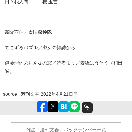
日々我人間 桜 玉吉
新聞不信／食味探検隊
てこずるパズル／淑女の雑誌から
伊藤理佐のおんなの窓／読者より／表紙はうたう（和田
誠）
source :
週刊文春 2022年4月21日号
雑誌「週刊文春」バックナンバー一覧