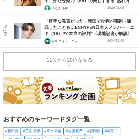
9
中、かたせ梨乃（69）の美しすぎる“熟れ方”
2026/08/06
ゆるま 小林
「軽率な発言だった」韓国で批判が殺到→謝
10
罪したことも…ENHYPEN日本人メンバー・ニ
位
キ（19）の“本当の評判”〈現地記者が解説〉
10
2024/12/09
吉崎 エイジーニョ
11位から20位を見る
おすすめのキーワードタグ一覧
#藤田晋
#三山凌輝
#高市早苗
#後藤真希
#森岡毅
#城彰二