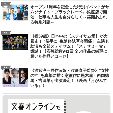
PR
オープン1周年を記念した特別イベントがサ
ムソナイト・ブラックレーベル銀座店で開
催 仕事も人生も自分らしく～笑顔あふれ
る特別対談～
PR
《祝59歳》日本中の【ステイサム愛】が大
暴走！ “勝手に”生誕祭試写会開催！ 主演も
助演も全部ステイサム！「ステサミー賞」
爆誕！【応募総数941票 全54作品の栄冠に
輝いた作品とはー!?】
PR
《渡辺淳一原作＆娘・渡邉直子監督》“女性
の性”を真摯に描く意欲作に黒木瞳・西岡德
馬・吉田羊が出演決定！《映画『月がみて
いる』》