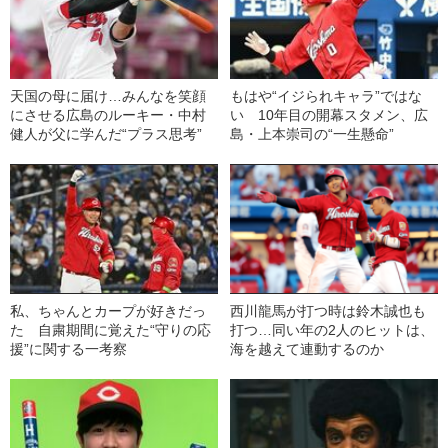
天国の母に届け…みんなを笑顔
もはや“イジられキャラ”ではな
にさせる広島のルーキー・中村
い 10年目の開幕スタメン、広
健人が父に学んだ“プラス思考”
島・上本崇司の“一生懸命”
私、ちゃんとカープが好きだっ
西川龍馬が打つ時は鈴木誠也も
た 自粛期間に覚えた“守りの応
打つ…同い年の2人のヒットは、
援”に関する一考察
海を越えて連動するのか