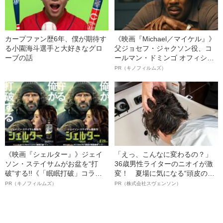
カープファン歴6年、僕が期待す
《映画『Michael／マイケル』》
る小園海斗選手と大好きなグロ
父ジョセフ・ジャクソン役、コ
ーブの話
ールマン・ドミンゴ オフィシャ
ルインタビュー“観客を魅了した
PR（キノフィルムズ）
名優、複雑な父親像への想いを
語る”《日本興収70億円突破》
《映画『シェルター』》ジェイ
「えっ、こんなに変わるの？」
ソン・ステイサムがお盆を“打
36歳男性ライターのニオイが激
破”する!!《「眠眠打破」コラ
変！ 夏場に気になる“頭皮のニ
ボ》
オイ”や“ベタつき”を解消す
PR（キノフィルムズ）
PR（株式会社スヴェンソン）
る、“ウィッグのスペシャリス
ト”が生み出した徹底ケアとは