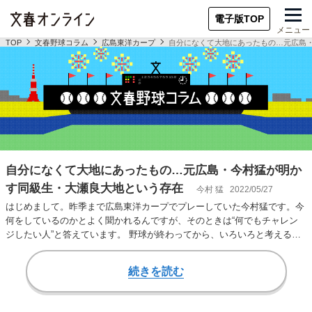
電子版TOP
メニュー
TOP
文春野球コラム
広島東洋カープ
自分になくて大地にあったもの…元広島
自分になくて大地にあったもの…元広島・今村猛が明か
す同級生・大瀬良大地という存在
今村 猛
2022/05/27
はじめまして。昨季まで広島東洋カープでプレーしていた今村猛です。今
何をしているのかとよく聞かれるんですが、そのときは“何でもチャレン
ジしたい人”と答えています。 野球が終わってから、いろいろと考える時
間がありました…
続きを読む