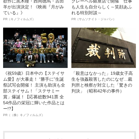
欲作に黒木瞳・西岡德馬・吉田
クレーベル銀座店で開催 仕事
羊が出演決定！《映画『月がみ
も人生も自分らしく～笑顔あふ
ている』》
れる特別対談～
PR（キノフィルムズ）
PR（サムソナイト・ジャパン）
《祝59歳》日本中の【ステイサ
「殺意はなかった」19歳女子高
ム愛】が大暴走！ “勝手に”生誕
生を強姦殺害したのになぜ…裁
祭試写会開催！ 主演も助演も全
判所と検察が対立した「驚きの
部ステイサム！「ステサミー
判決」（昭和42年の事件）
賞」爆誕！【応募総数941票 全
54作品の栄冠に輝いた作品とは
ー!?】
PR（（株）キノフィルムズ）