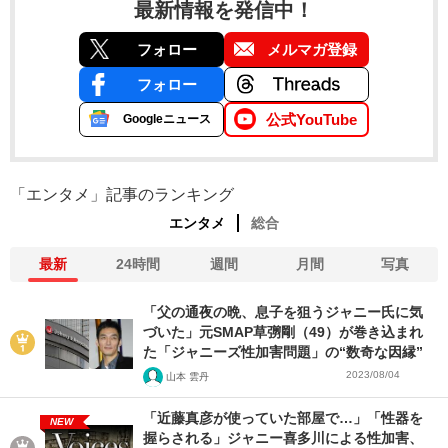
最新情報を発信中！
フォロー
メルマガ登録
フォロー
公式YouTube
Googleニュース
「エンタメ」記事のランキング
エンタメ
総合
最新
24時間
週間
月間
写真
「父の通夜の晩、息子を狙うジャニー氏に気
づいた」元SMAP草彅剛（49）が巻き込まれ
た「ジャニーズ性加害問題」の“数奇な因縁”
2023/08/04
山本 雲丹
「近藤真彦が使っていた部屋で…」「性器を
NEW
握らされる」ジャニー喜多川による性加害、