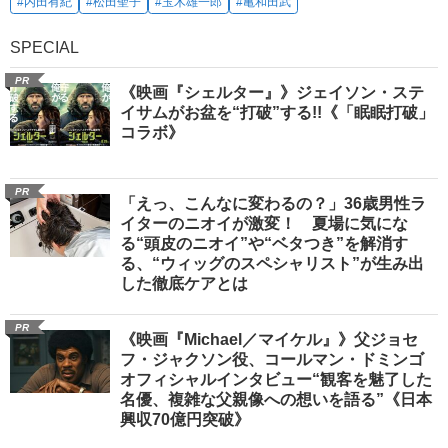
#内田有紀
#松田聖子
#玉木雄一郎
#亀和田武
SPECIAL
PR
《映画『シェルター』》ジェイソン・ステ
イサムがお盆を“打破”する!!《「眠眠打破」
コラボ》
PR
「えっ、こんなに変わるの？」36歳男性ラ
イターのニオイが激変！ 夏場に気にな
る“頭皮のニオイ”や“ベタつき”を解消す
る、“ウィッグのスペシャリスト”が生み出
した徹底ケアとは
PR
《映画『Michael／マイケル』》父ジョセ
フ・ジャクソン役、コールマン・ドミンゴ
オフィシャルインタビュー“観客を魅了した
名優、複雑な父親像への想いを語る”《日本
興収70億円突破》