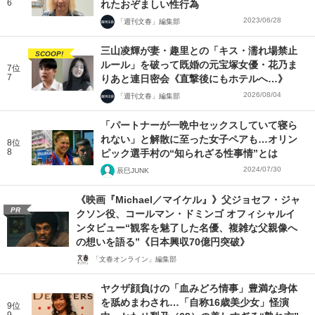
6
れたおぞましい性行為
2023/06/28
「週刊文春」編集部
三山凌輝が妻・趣里との「キス・濡れ場禁止
SCOOP!
ルール」を破って既婚の元宝塚女優・花乃ま
7位
7
りあと連日密会《直撃後にもホテルへ…》
2026/08/04
「週刊文春」編集部
「パートナーが一晩中セックスしていて寝ら
れない」と解散に至った女子ペアも…オリン
8位
8
ピック選手村の“知られざる性事情”とは
2024/07/30
辰巳JUNK
《映画『Michael／マイケル』》父ジョセフ・ジャ
PR
クソン役、コールマン・ドミンゴ オフィシャルイ
ンタビュー“観客を魅了した名優、複雑な父親像へ
の想いを語る”《日本興収70億円突破》
「文春オンライン」編集部
ヤクザ顔負けの「血みどろ情事」豊満な身体
を舐めまわされ…「自称16歳美少女」怪演
9位