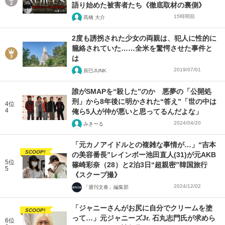
語り始めた被害者たち《徹底取材の裏側》
15時間前
髙橋 大介
2度も誘拐された少女の両親は、犯人に性的に
籠絡されていた……全米を驚愕させた事件と
は
2019/07/01
辰巳JUNK
誰がSMAPを“殺した”のか 悪夢の「公開処
刑」から8年後に明かされた“答え”「世の中は
4位
4
俺ら5人が仲が悪いと思ってるんだよな」
2024/04/20
みきーる
「元カノアイドルとの複雑な事情が…」“吉本
SCOOP!
の美容番長”レインボー池田直人(31)が元AKB
5位
篠崎彩奈（28）と2泊3日“超親密”韓国旅行
5
《スクープ撮》
2024/12/02
「週刊文春」編集部
「ジャニーさんがお尻に自分でクリームを塗
SCOOP!
って…」元ジャニーズJr. 石丸志門氏が求めら
6位