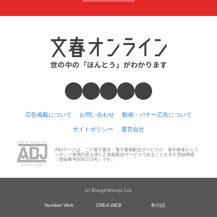
広告掲載について
お問い合わせ
動画・バナー広告について
サイトポリシー
運営会社
ABJマークは、この電子書店・電子書籍配信サービスが、著作権者からコ
ンテンツ使用許諾を得た正規版配信サービスであることを示す登録商標
（登録番号6091713号）です。
(c) Bungeishunju Ltd.
Number Web
CREA WEB
本の話