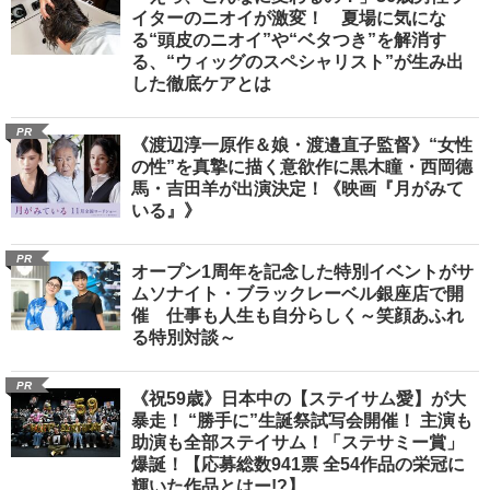
イターのニオイが激変！ 夏場に気にな
る“頭皮のニオイ”や“ベタつき”を解消す
る、“ウィッグのスペシャリスト”が生み出
した徹底ケアとは
PR
《渡辺淳一原作＆娘・渡邉直子監督》“女性
の性”を真摯に描く意欲作に黒木瞳・西岡德
馬・吉田羊が出演決定！《映画『月がみて
いる』》
PR
オープン1周年を記念した特別イベントがサ
ムソナイト・ブラックレーベル銀座店で開
催 仕事も人生も自分らしく～笑顔あふれ
る特別対談～
PR
《祝59歳》日本中の【ステイサム愛】が大
暴走！ “勝手に”生誕祭試写会開催！ 主演も
助演も全部ステイサム！「ステサミー賞」
爆誕！【応募総数941票 全54作品の栄冠に
輝いた作品とはー!?】