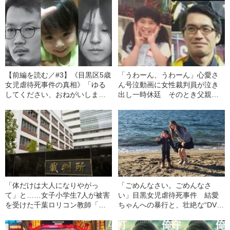
【前編を読む／#3】《目黒区5歳
「うわーん、うわーん」心愛さ
女児虐待死事件の真相》「ゆる
ん号泣動画に女性裁判員が泣き
してください、おねがいしま
出し一時休廷 そのとき父親
す。ほんとうにもう、おなじこ
は……
とはしません」 なぜ両親は娘
を凄まじい「虐待死」に追い込
んだのか？
「体だけは大人になりやがっ
「ごめんなさい。ごめんなさ
て」と……女子小学生7人が被害
い」目黒女児虐待死事件 結愛
を受けた千葉ロリコン教師「鬼
ちゃんへの暴行と、壮絶な“DV支
畜の所業」
配”の全貌――文藝春秋特選記事