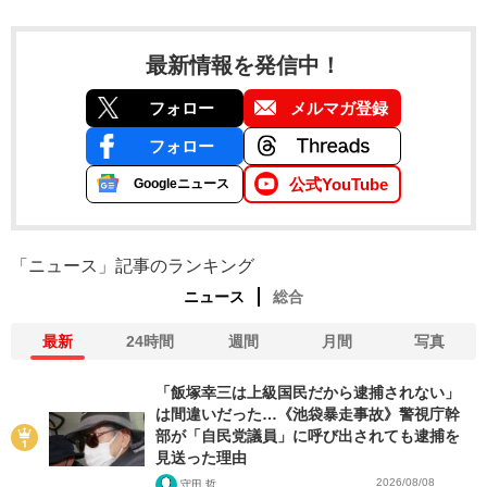
最新情報を発信中！
フォロー
メルマガ登録
フォロー
公式YouTube
Googleニュース
「ニュース」記事のランキング
ニュース
総合
最新
24時間
週間
月間
写真
「飯塚幸三は上級国民だから逮捕されない」
は間違いだった…《池袋暴走事故》警視庁幹
部が「自民党議員」に呼び出されても逮捕を
見送った理由
2026/08/08
守田 哲