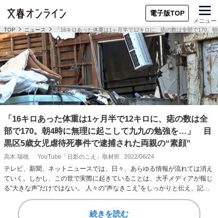
電子版TOP
メニュー
TOP
ニュース
「16キロあった体重は1ヶ月半で12キロに、痣の数は全部で170
「16キロあった体重は1ヶ月半で12キロに、痣の数は全
部で170。朝4時に無理に起こして九九の勉強を…」 目
黒区5歳女児虐待死事件で逮捕された両親の“素顔”
高木 瑞穂
YouTube「日影のこえ」取材班
2022/06/24
テレビ、新聞、ネットニュースでは、日々、あらゆる情報が流れては消え
ていく。しかし、この世で実際に起きていることは、大手メディアが報じ
る“大きな声”だけではない。 人々の“声なきこえ”をしっかりと伝え、記録
に残したい…
続きを読む