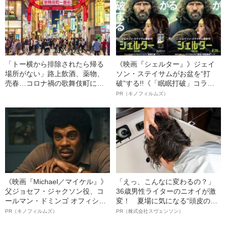
「トー横から排除されたら帰る
《映画『シェルター』》ジェイ
場所がない」路上飲酒、薬物、
ソン・ステイサムがお盆を“打
売春…コロナ禍の歌舞伎町に集
破”する!!《「眠眠打破」コラ
まる少女たちの“危うさ”
ボ》
PR（キノフィルムズ）
《映画『Michael／マイケル』》
「えっ、こんなに変わるの？」
父ジョセフ・ジャクソン役、コ
36歳男性ライターのニオイが激
ールマン・ドミンゴ オフィシャ
変！ 夏場に気になる“頭皮のニ
ルインタビュー“観客を魅了した
オイ”や“ベタつき”を解消す
PR（キノフィルムズ）
PR（株式会社スヴェンソン）
名優、複雑な父親像への想いを
る、“ウィッグのスペシャリス