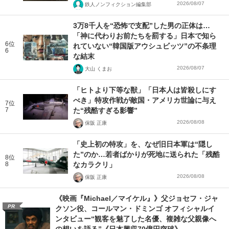
2026/08/07
鉄人ノンフィクション編集部
3万8千人を“恐怖で支配”した男の正体は…
「神に代わりお前たちを罰する」日本で知ら
6位
れていない“韓国版アウシュビッツ”の不条理
6
な結末
2026/08/07
大山 くまお
「ヒトより下等な獣」「日本人は皆殺しにす
べき」特攻作戦が敵国・アメリカ世論に与え
7位
7
た“残酷すぎる影響”
2026/08/08
保阪 正康
「史上初の特攻」を、なぜ旧日本軍は“隠し
た”のか…若者ばかりが死地に送られた「残酷
8位
8
なカラクリ」
2026/08/08
保阪 正康
《映画『Michael／マイケル』》父ジョセフ・ジャ
PR
クソン役、コールマン・ドミンゴ オフィシャルイ
ンタビュー“観客を魅了した名優、複雑な父親像へ