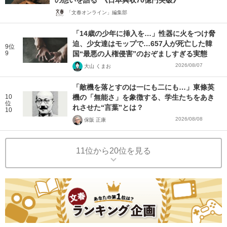
の想いを語る”《日本興収70億円突破》
「文春オンライン」編集部
「14歳の少年に挿入を…」性器に火をつけ脅
迫、少女達はモップで…657人が死亡した韓
9位
9
国“最悪の人権侵害”のおぞましすぎる実態
2026/08/07
大山 くまお
「敵機を落とすのは一にも二にも…」東條英
10
機の「無能さ」を象徴する、学生たちをあき
位
れさせた“言葉”とは？
10
2026/08/08
保阪 正康
11位から20位を見る