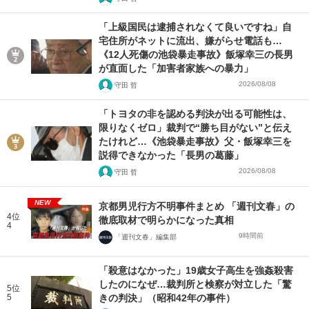
「上級国民は逮捕されなくて良いですね」自
宅住所がネットに流出、嫌がらせ電話も…
《12人死傷の池袋暴走事故》飯塚幸三の長男
が直面した「加害者家族への暴力」
2026/08/08
守田 哲
「トヨタの非を認める判決が出る可能性は、
限りなくゼロ」裁判で“勝ち目がない”と伝え
たけれど…《池袋暴走事故》父・飯塚幸三を
説得できなかった「長男の葛藤」
2026/08/08
守田 哲
NEW
京都男児行方不明事件まとめ 「週刊文春」の
4位
徹底取材で明らかになった真相
4
9時間前
「週刊文春」編集部
「殺意はなかった」19歳女子高生を強姦殺害
したのになぜ…裁判所と検察が対立した「驚
5位
5
きの判決」（昭和42年の事件）