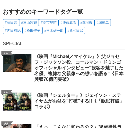
おすすめのキーワードタグ一覧
#藤田晋
#三山凌輝
#高市早苗
#後藤真希
#森岡毅
#城彰二
#内田有紀
#松田聖子
#玉木雄一郎
#亀和田武
SPECIAL
PR
《映画『Michael／マイケル』》父ジョセ
フ・ジャクソン役、コールマン・ドミンゴ
オフィシャルインタビュー“観客を魅了した
名優、複雑な父親像への想いを語る”《日本
興収70億円突破》
PR
《映画『シェルター』》ジェイソン・ステ
イサムがお盆を“打破”する!!《「眠眠打破」
コラボ》
PR
「えっ、こんなに変わるの？」36歳男性ラ