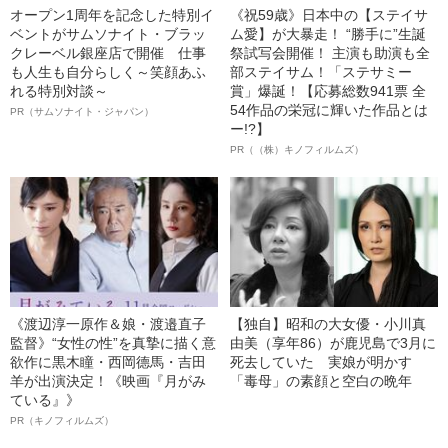
オープン1周年を記念した特別イ
《祝59歳》日本中の【ステイサ
ベントがサムソナイト・ブラッ
ム愛】が大暴走！ “勝手に”生誕
クレーベル銀座店で開催 仕事
祭試写会開催！ 主演も助演も全
も人生も自分らしく～笑顔あふ
部ステイサム！「ステサミー
れる特別対談～
賞」爆誕！【応募総数941票 全
54作品の栄冠に輝いた作品とは
PR（サムソナイト・ジャパン）
ー!?】
PR（（株）キノフィルムズ）
《渡辺淳一原作＆娘・渡邉直子
【独自】昭和の大女優・小川真
監督》“女性の性”を真摯に描く意
由美（享年86）が鹿児島で3月に
欲作に黒木瞳・西岡德馬・吉田
死去していた 実娘が明かす
羊が出演決定！《映画『月がみ
「毒母」の素顔と空白の晩年
ている』》
PR（キノフィルムズ）