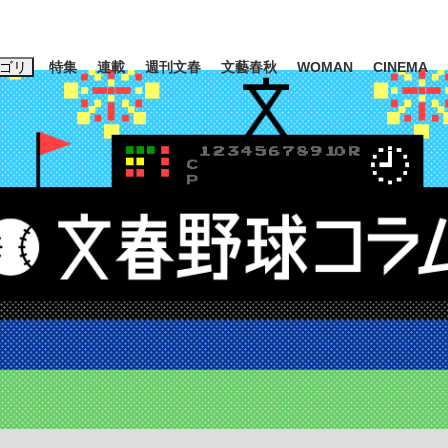
ゴリ
特集
連載
週刊文春
文藝春秋
WOMAN
CINEMA
キーワード入力
ス
エンタメ
ライフ
ビジネス
ーワードタグ一覧
山凌輝
#高市早苗
#後藤真希
#森岡毅
#城彰二
#内田有紀
観る将棋、読
#亀和田武
て明かした日本代表監督に...
「最悪の空気のまま解散」W