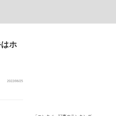
ない資産運用のすべて
手はホ
が悲しい」『北の国から』倉本聰氏（91...
2022/06/25