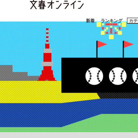
新着
ランキング
カテ
スクープ
ニュー
おすすめのキ
#藤田晋
#三
#玉木雄一郎
「90%は失敗する。でも…」本田圭佑が初め
終戦から81年