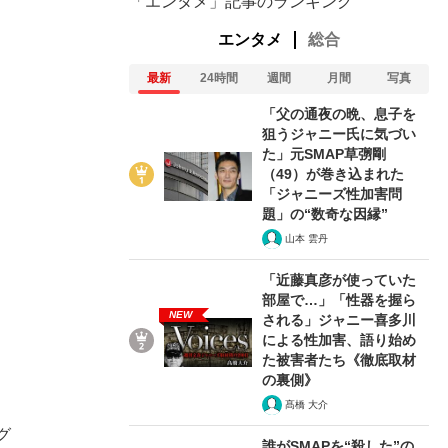
「エンタメ」記事のランキング
エンタメ
総合
最新
24時間
週間
月間
写真
「父の通夜の晩、息子を
狙うジャニー氏に気づい
た」元SMAP草彅剛
（49）が巻き込まれた
「ジャニーズ性加害問
題」の“数奇な因縁”
山本 雲丹
「近藤真彦が使っていた
部屋で…」「性器を握ら
NEW
される」ジャニー喜多川
による性加害、語り始め
た被害者たち《徹底取材
の裏側》
髙橋 大介
グ
誰がSMAPを“殺した”の