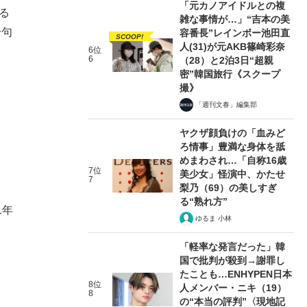
「元カノアイドルとの複
る
雑な事情が…」“吉本の美
一句
容番長”レインボー池田直
SCOOP!
人(31)が元AKB篠崎彩奈
6位
6
（28）と2泊3日“超親
密”韓国旅行《スクープ
撮》
「週刊文春」編集部
ヤクザ顔負けの「血みど
ろ情事」豊満な身体を舐
めまわされ…「自称16歳
7位
美少女」怪演中、かたせ
7
梨乃（69）の美しすぎ
る“熟れ方”
1年
ゆるま 小林
「軽率な発言だった」韓
国で批判が殺到→謝罪し
たことも…ENHYPEN日本
8位
人メンバー・ニキ（19）
8
の“本当の評判”〈現地記