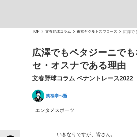
TOP
文春野球コラム
東京ヤクルトスワローズ
広澤で
広澤でもペタジーニでも
「敗因分析は一切聞かれなかった」侍ジャパン選
キングの誕生を、目撃せよ。
セ・オスナである理由
文春野球コラム ペナントレース2022
笑福亭べ瓶
the Style
エンタメ
スポーツ
「目標達成できなかったからと言って…」サッ
いきなりですが、皆さん。