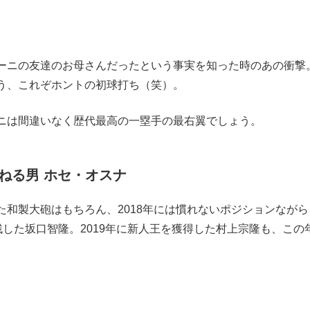
ーニの友達のお母さんだったという事実を知った時のあの衝撃
う、これぞホントの初球打ち（笑）。
ニは間違いなく歴代最高の一塁手の最右翼でしょう。
ねる男 ホセ・オスナ
和製大砲はもちろん、2018年には慣れないポジションながら
を残した坂口智隆。2019年に新人王を獲得した村上宗隆も、この
。