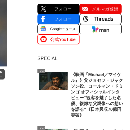
フォロー
メルマガ登録
フォロー
Googleニュース
公式YouTube
SPECIAL
PR
《映画『Michael／マイケ
ル』》父ジョセフ・ジャク
ソン役、コールマン・ドミ
ンゴ オフィシャルインタ
ビュー“観客を魅了した名
優、複雑な父親像への想い
を語る”《日本興収70億円
突破》
PR