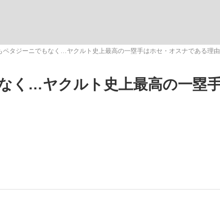
いまさら聞け
もペタジーニでもなく…ヤクルト史上最高の一塁手はホセ・オスナである理由
なく…ヤクルト史上最高の一塁
手が証言した“NPB聞...
「クマが悪者扱いされているの
もっと見る
カー日本代表・森保一監督...