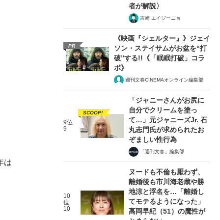
者が解説〉
吉崎 エイジーニョ
《映画『シェルター』》ジェイ
。
PR
ソン・ステイサムがお盆を“打
破”する!!《「眠眠打破」コラ
ボ》
週刊文春CINEMAオンライン編集部
「ジャニーさんがお尻に
自分でクリームを塗っ
SCOOP!
て…」元ジャニーズJr. 石
9位
9
丸志門氏が求められたお
ぞましい性行為
「週刊文春」編集部
年は
ヌードも不倫も厭わず、
離婚後も市川海老蔵や勝
地涼と浮名を…「離婚し
10
てモテるようになった」
位
10
高岡早紀（51）の魔性が