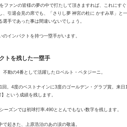
本をファンの皆様の夢の中で打たして頂きますれば、これにすぐ
し、引退会見の席でも、「さりし夢 神宮の杜に かすみ草」と
る選手であった事は間違いないでしょう。
いのインパクトを持つ一塁手がいます。
クトを残した一塁手
年間、不動の4番として活躍したロベルト・ペタジーニ。
1回。4度のベストナインに3度のゴールデン・グラブ賞。来日
打】という成績を残します。
シーズンでは初球打率.490ととんでもない数字を残します。
中で起きた、上原浩治のあの涙の敬遠。