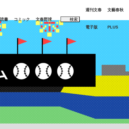
週刊文春
文藝春秋
読書
コミック
文春野球
検索
電子版
PLUS
インタビュー
読書
#松田聖子
む将棋
BC日本代表“敗戦”の真実 選手が明かす...