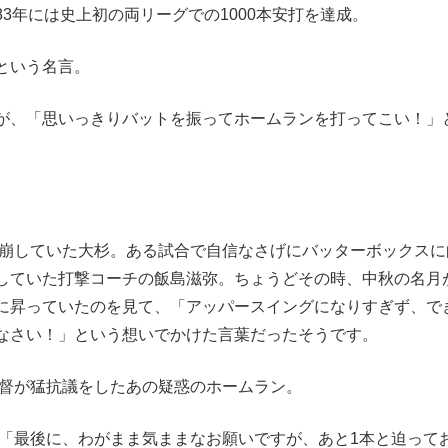
3年には史上初の両リーグでの1000本安打を達成。
という名言。
が、「思いっきりバットを振ってホームランを打ってこい！」
を崩していた大杉。ある試合で自信なさげにバッターボックスに
していた打撃コーチの飯島滋弥。ちょうどその時、中秋の名月
に昇っていたのを見て、「アッパースイングになりすぎず、で
なさい！」という想いでかけた言葉だったそうです。
監督が猛抗議をしたあの疑惑のホームラン。
、「最後に、わがまま気ままなお願いですが、あと1本と迫って