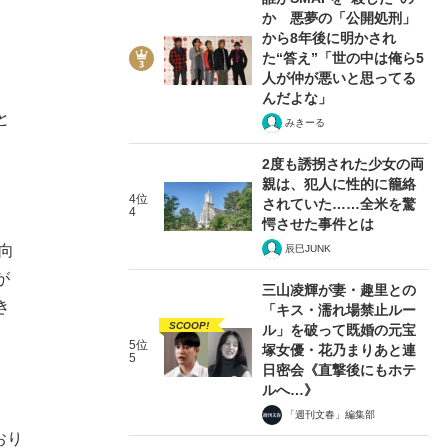
か 悪夢の「公開処刑」
から8年後に明かされ
た“答え”「世の中は俺ら5
人が仲が悪いと思ってる
んだよな」
と
みきーる
2度も誘拐された少女の両
親は、犯人に性的に籠絡
4位
されていた……全米を驚
4
愕させた事件とは
向
辰巳JUNK
が
三山凌輝が妻・趣里との
き
「キス・濡れ場禁止ルー
SCOOP!
ル」を破って既婚の元宝
5位
塚女優・花乃まりあと連
5
日密会《直撃後にもホテ
ルへ…》
「週刊文春」編集部
おり