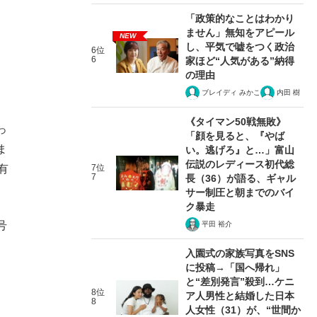
「政策的なことはわかり
ません」無知をアピール
NEW
し、平気で嘘をつく政治
6位
6
家ほど“人気がある”納得
の理由
ブレイディ みかこ
内田 樹
《タイマン50戦無敗》
っ
「顔を見ると、『やば
ま
い。逃げろ』と…」富山
伝説のレディース初代総
有
7位
7
長（36）が語る、ギャル
サー制圧と朝までのバイ
ク暴走
号
平田 裕介
入園式の家族写真をSNS
に投稿→「国へ帰れ」
と“差別発言”殺到…ケニ
8位
ア人男性と結婚した日本
8
人女性（31）が、“世間か