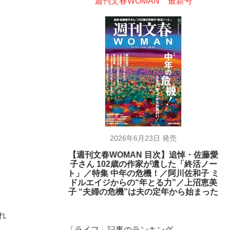
週刊文春WOMAN 最新号
2026年6月23日 発売
【週刊文春WOMAN 目次】追悼・佐藤愛
子さん 102歳の作家が遺した「終活ノー
ト」／特集 中年の危機！／阿川佐和子 ミ
ドルエイジからの“年とる力”／上沼恵美
子 “夫婦の危機”は夫の定年から始まった
れ
「ライフ」記事のランキング