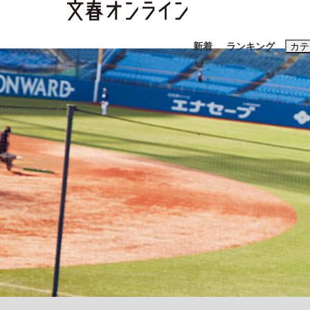
新着
ランキング
カテ
スクープ
ニュー
おすすめのキ
#高市早苗
#
#亀和田武
#
大阪税関が見つけた中国向け「ニセiPhone
終戦から81年