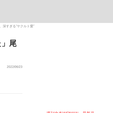
む将棋
、深すぎる“ヤクルト愛”
た」尾
多くてもいい」時価総額が一時トヨタ超え...
2022/06/23