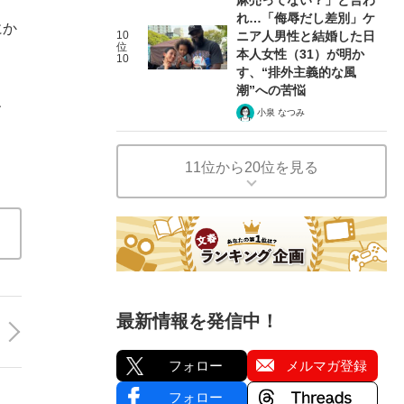
れ…「侮辱だし差別」ケ
にか
10
ニア人男性と結婚した日
位
本人女性（31）が明か
10
す、“排外主義的な風
潮”への苦悩
、
小泉 なつみ
11位から20位を見る
最新情報を発信中！
フォロー
メルマガ登録
フォロー