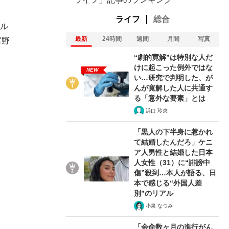
ライフ
総合
クル
最新
24時間
週間
月間
写真
宮野
“劇的寛解”は特別な人だ
けに起こった例外ではな
NEW
い…研究で判明した、が
んが寛解した人に共通す
る「意外な要素」とは
浜口 玲央
「黒人の下半身に惹かれ
て結婚したんだろ」ケニ
ア人男性と結婚した日本
人女性（31）に“誹謗中
傷”殺到…本人が語る、日
本で感じる“外国人差
別”のリアル
小泉 なつみ
「余命数ヶ月の進行がん