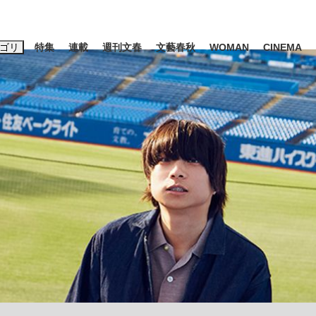
ゴリ
特集
連載
週刊文春
文藝春秋
WOMAN
CINEMA
キーワード入力
ス
エンタメ
ライフ
ビジネス
ーワードタグ一覧
藤田晋
#三山凌輝
#後藤真希
#森岡毅
#城彰二
#松田聖子
池上彰
」は消費税不正還付の道...
皇室典範改正は「だまし討ち」
日本生まれの