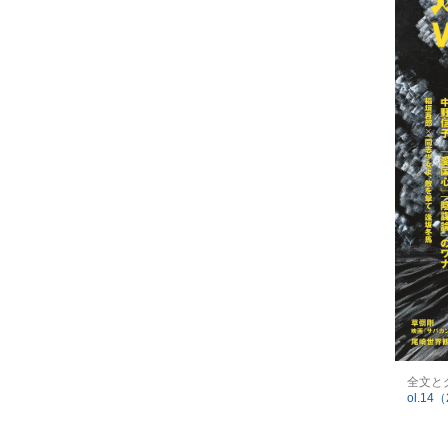
全文と
ol.14