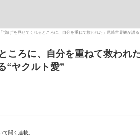
観る将棋、読
「“負け”を見せてくれるところに、自分を重ねて救われた」尾崎世界観が語る
るところに、自分を重ねて救われ
大罪』弁護士が明かすトク...
「キオクシアの投資の桁は一つ
る“ヤクルト愛”
いて聞く連載。