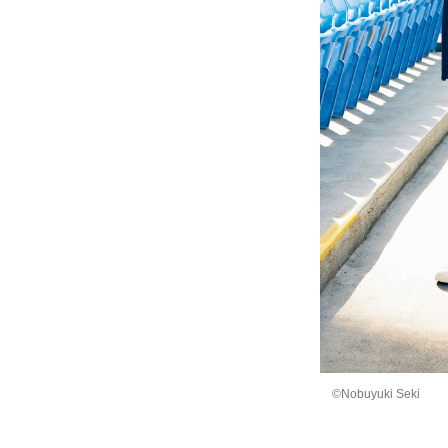
©Nobuyuki Seki