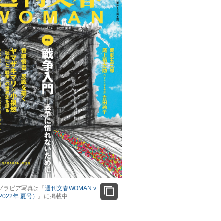
グラビア写真は『
週刊文春WOMAN v
（2022年 夏号）
』に掲載中