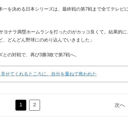
一を決める日本シリーズは、最終戦の第7戦まで全てテレビ
打サヨナラ満塁ホームランを打ったのがカッコ良くて。結果的に
ど、どんどん野球にのめり込んでいきました」
との対戦で、再び3勝3敗で第7戦へ。
”を見せてくれるところに、自分を重ねて救われた
1
2
次へ