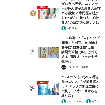
が10年も元気に…」ステ
NEW
ージIVの肺がん患者の生存
率が激変!? 専門医が明か
した“がんに勝つ人、負け
る人”の決定的な違いとは
浜口 玲央
中3の試験で「ストリップ
劇場」と回答、雨の日は
勝手に“自主休校”…細川
4位
護熙元首相（87）が振り
4
返る“問題児”だった中学
生時代
「週刊文春」編集部
“システムそのものの悪を
疑わない人々”が陥る罠と
NEW
は？ テックの加速主義に
5位
5
抵抗し、“待つ”豊かさを
取り戻す
ブレイディ みかこ
内田 樹