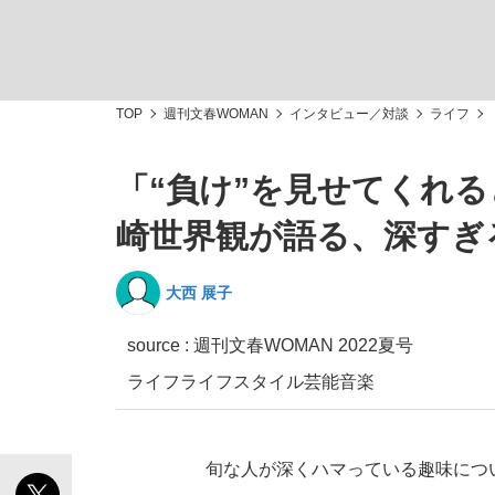
TOP
週刊文春WOMAN
インタビュー／対談
ライフ
「“負け”を見せてくれ
「善か悪かはどちらでもいい」リアル『九条の
私のあのとき、私のいま
崎世界観が語る、深すぎ
大西 展子
source :
週刊文春WOMAN 2022夏号
ライフ
ライフスタイル
芸能
音楽
旬な人が深くハマっている趣味につ
キングの誕生を、目撃せよ。