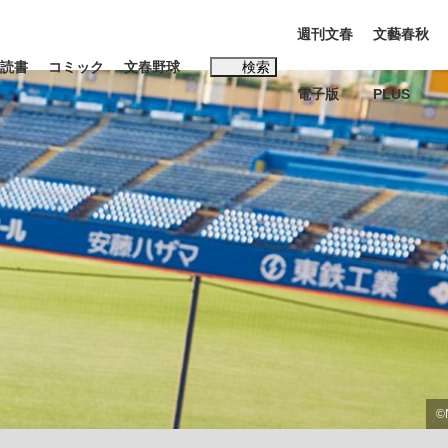
週刊文春
文藝春秋
読書
コミック
文春野球
検索
電子版
PLUS
インタビュー
読書
#玉木雄一郎
…五摂家筆頭・近衛家の血を引く元首相・...
K-POPアイドルたち