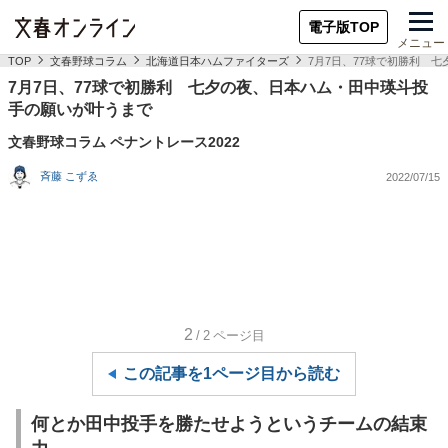
電子版TOP
メニュー
TOP
文春野球コラム
北海道日本ハムファイターズ
7月7日、77球で初勝利 
7月7日、77球で初勝利 七夕の夜、日本ハム・田中瑛斗投
手の願いが叶うまで
文春野球コラム ペナントレース2022
斉藤 こずゑ
2022/07/15
2
/2
ページ目
この記事を1ページ目から読む
何とか田中投手を勝たせようというチームの結束