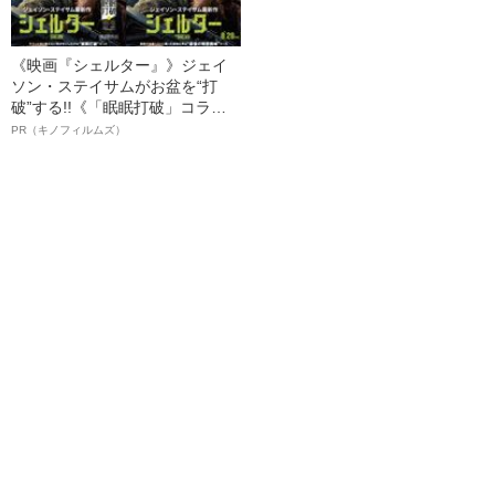
《映画『シェルター』》ジェイ
ソン・ステイサムがお盆を“打
破”する!!《「眠眠打破」コラ
ボ》
PR（キノフィルムズ）