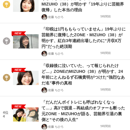
MIZUHO（38）が明かす「19年ぶりに芸能界
復帰」した本当の理由
5時間前
佐藤 ちひろ
「印税は1円ももらっていません」19年ぶりに
NEW
芸能界に復帰したZONE・MIZUHO（38）が
明かす、紅白3年連続出場したのに“月収8万
円”だった絶頂期
5時間前
佐藤 ちひろ
「収録後に泣いていた、って報じられたけ
NEW
ど…」ZONEのMIZUHO（38）が明かす、24
年前にとんねるず石橋貴明がつけた“強烈なあ
だ名”事件の真相
5時間前
佐藤 ちひろ
「だんだんボイトレにも呼ばれなくなっ
NEW
て…」高3で脱退→再結成のオファーも断った
4位
元ZONE・MIZUHOが語る、芸能界引退の裏
4
側と“その後の人生”
5時間前
佐藤 ちひろ