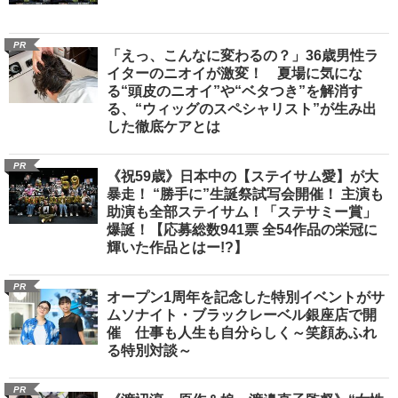
PR
「えっ、こんなに変わるの？」36歳男性ラ
イターのニオイが激変！ 夏場に気にな
る“頭皮のニオイ”や“ベタつき”を解消す
る、“ウィッグのスペシャリスト”が生み出
した徹底ケアとは
PR
《祝59歳》日本中の【ステイサム愛】が大
暴走！ “勝手に”生誕祭試写会開催！ 主演も
助演も全部ステイサム！「ステサミー賞」
爆誕！【応募総数941票 全54作品の栄冠に
輝いた作品とはー!?】
PR
オープン1周年を記念した特別イベントがサ
ムソナイト・ブラックレーベル銀座店で開
催 仕事も人生も自分らしく～笑顔あふれ
る特別対談～
PR