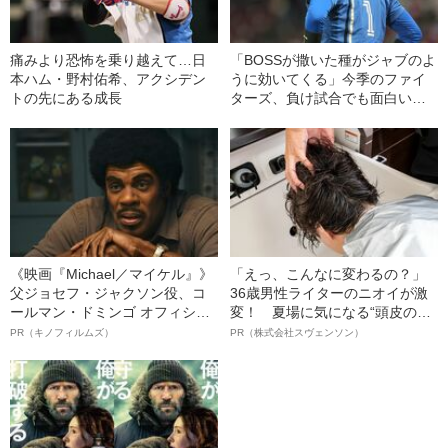
痛みより恐怖を乗り越えて…日
「BOSSが撒いた種がジャブのよ
本ハム・野村佑希、アクシデン
うに効いてくる」今季のファイ
トの先にある成長
ターズ、負け試合でも面白い理
由
《映画『Michael／マイケル』》
「えっ、こんなに変わるの？」
父ジョセフ・ジャクソン役、コ
36歳男性ライターのニオイが激
ールマン・ドミンゴ オフィシャ
変！ 夏場に気になる“頭皮のニ
ルインタビュー“観客を魅了した
オイ”や“ベタつき”を解消す
PR（キノフィルムズ）
PR（株式会社スヴェンソン）
名優、複雑な父親像への想いを
る、“ウィッグのスペシャリス
語る”《日本興収70億円突破》
ト”が生み出した徹底ケアとは