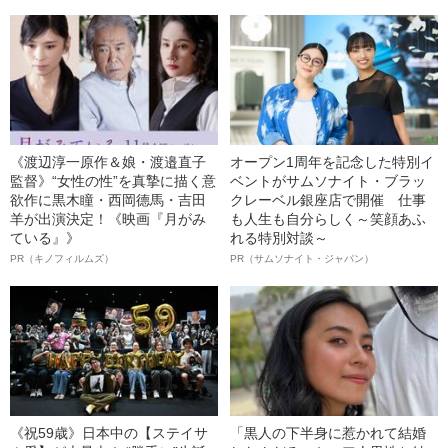
《渡辺淳一原作＆娘・渡邉直子
オープン1周年を記念した特別イ
監督》“女性の性”を真摯に描く意
ベントがサムソナイト・ブラッ
欲作に黒木瞳・西岡德馬・吉田
クレーベル銀座店で開催 仕事
羊が出演決定！《映画『月がみ
も人生も自分らしく～笑顔あふ
ている』》
れる特別対談～
PR（キノフィルムズ）
PR（サムソナイト・ジャパン）
《祝59歳》日本中の【ステイサ
「黒人の下半身に惹かれて結婚