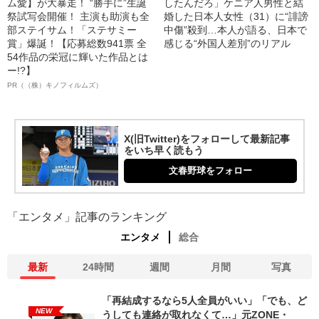
ム愛】が大暴走！ “勝手に”生誕
したんだろ」ケニア人男性と結
祭試写会開催！ 主演も助演も全
婚した日本人女性（31）に“誹謗
部ステイサム！「ステサミー
中傷”殺到…本人が語る、日本で
賞」爆誕！【応募総数941票 全
感じる“外国人差別”のリアル
54作品の栄冠に輝いた作品とは
ー!?】
PR（（株）キノフィルムズ）
X(旧Twitter)をフォローして最新記事
をいち早く読もう
文春野球をフォロー
「エンタメ」記事のランキング
エンタメ
総合
最新
24時間
週間
月間
写真
「再結成するなら5人全員がいい」「でも、ど
NEW
うしても連絡が取れなくて…」元ZONE・