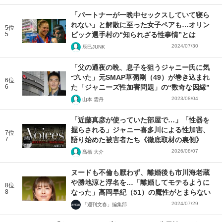
「パートナーが一晩中セックスしていて寝ら
れない」と解散に至った女子ペアも…オリン
5位
5
ピック選手村の“知られざる性事情”とは
2024/07/30
辰巳JUNK
「父の通夜の晩、息子を狙うジャニー氏に気
づいた」元SMAP草彅剛（49）が巻き込まれ
6位
6
た「ジャニーズ性加害問題」の“数奇な因縁”
2023/08/04
山本 雲丹
「近藤真彦が使っていた部屋で…」「性器を
握らされる」ジャニー喜多川による性加害、
7位
7
語り始めた被害者たち《徹底取材の裏側》
2026/08/07
髙橋 大介
ヌードも不倫も厭わず、離婚後も市川海老蔵
や勝地涼と浮名を…「離婚してモテるように
8位
8
なった」高岡早紀（51）の魔性がとまらない
2024/07/29
「週刊文春」編集部