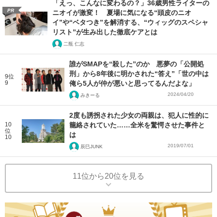
「えっ、こんなに変わるの？」36歳男性ライターの
PR
ニオイが激変！ 夏場に気になる“頭皮のニオ
イ”や“ベタつき”を解消する、“ウィッグのスペシャ
リスト”が生み出した徹底ケアとは
二瓶 仁志
誰がSMAPを“殺した”のか 悪夢の「公開処
刑」から8年後に明かされた“答え”「世の中は
9位
9
俺ら5人が仲が悪いと思ってるんだよな」
2024/04/20
みきーる
2度も誘拐された少女の両親は、犯人に性的に
10
籠絡されていた……全米を驚愕させた事件と
位
は
10
2019/07/01
辰巳JUNK
11位から20位を見る