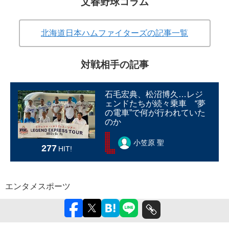
文春野球コラム
北海道日本ハムファイターズの記事一覧
対戦相手の記事
石毛宏典、松沼博久…レジ
ェンドたちが続々乗車 “夢
の電車”で何が行われていた
のか
小笠原 聖
277
HIT!
エンタメ
スポーツ