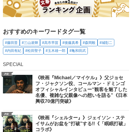
おすすめのキーワードタグ一覧
#藤田晋
#三山凌輝
#高市早苗
#後藤真希
#森岡毅
#城彰二
#内田有紀
#松田聖子
#玉木雄一郎
#亀和田武
SPECIAL
PR
《映画『Michael／マイケル』》父ジョセ
フ・ジャクソン役、コールマン・ドミンゴ
オフィシャルインタビュー“観客を魅了した
名優、複雑な父親像への想いを語る”《日本
興収70億円突破》
PR
《映画『シェルター』》ジェイソン・ステ
イサムがお盆を“打破”する!!《「眠眠打破」
コラボ》