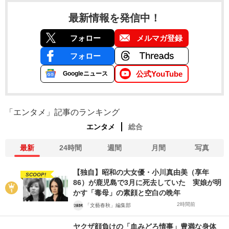
最新情報を発信中！
フォロー
メルマガ登録
フォロー
公式YouTube
Googleニュース
「エンタメ」記事のランキング
エンタメ
総合
最新
24時間
週間
月間
写真
【独自】昭和の大女優・小川真由美（享年
SCOOP!
86）が鹿児島で3月に死去していた 実娘が明
かす「毒母」の素顔と空白の晩年
2時間前
「文藝春秋」編集部
ヤクザ顔負けの「血みどろ情事」豊満な身体