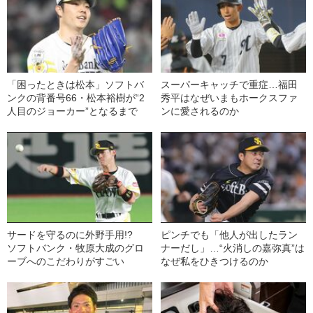
「困ったときは松本」ソフトバ
スーパーキャッチで重症…福田
ンクの背番号66・松本裕樹が“2
秀平はなぜいまもホークスファ
人目のジョーカー”となるまで
ンに愛されるのか
サードを守るのに外野手用!?
ピンチでも「他人が出したラン
ソフトバンク・牧原大成のグロ
ナーだし」…“火消しの嘉弥真”は
ーブへのこだわりがすごい
なぜ私をひきつけるのか