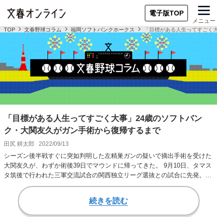
電子版TOP
メニュー
TOP
文春野球コラム
福岡ソフトバンクホークス
「目標がある人生ってすごく大
「目標がある人生ってすごく大事」24歳のソフトバン
ク・大関友久がガン手術から復帰するまで
田尻 耕太郎
2022/09/13
シーズン後半戦すぐに突如判明した左精巣ガンの疑いで摘出手術を受けた
大関友久が、わずか術後39日でマウンドに帰ってきた。 9月10日、タマス
タ筑後で行われた三軍交流試合の関西独立リーグ選抜との試合に先発。1
イニングを…
続きを読む