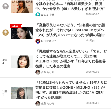
を舐めまわされ…「自称16歳美少女」怪演
中、かたせ梨乃（69）の美しすぎる“熟れ方”
2026/08/06
ゆるま 小林
「宮脇咲良じゃないほう」“知名度の差”が懸
NEW
念されたが…それでもLE SSERAFIMカズハ
（23）が人気メンバーになった“納得の理由”
4時間前
K-POPゆりこ
「再結成するなら5人全員がいい」「でも、ど
うしても連絡が取れなくて…」元ZONE・
4位
MIZUHO（38）が明かす「19年ぶりに芸能界
4
復帰」した本当の理由
2026/08/08
佐藤 ちひろ
「印税は1円ももらっていません」19年ぶりに
芸能界に復帰したZONE・MIZUHO（38）が
5位
明かす、紅白3年連続出場したのに“月収8万
5
円”だった絶頂期
2026/08/08
佐藤 ちひろ