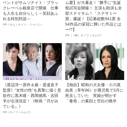
ベントがサムソナイト・ブラッ
ム愛】が大暴走！ “勝手に”生誕
クレーベル銀座店で開催 仕事
祭試写会開催！ 主演も助演も全
も人生も自分らしく～笑顔あふ
部ステイサム！「ステサミー
れる特別対談～
賞」爆誕！【応募総数941票 全
54作品の栄冠に輝いた作品とは
PR（サムソナイト・ジャパン）
ー!?】
PR（（株）キノフィルムズ）
《渡辺淳一原作＆娘・渡邉直子
【独自】昭和の大女優・小川真
監督》“女性の性”を真摯に描く意
由美（享年86）が鹿児島で3月に
欲作に黒木瞳・西岡德馬・吉田
死去していた 実娘が明かす
羊が出演決定！《映画『月がみ
「毒母」の素顔と空白の晩年
ている』》
PR（キノフィルムズ）