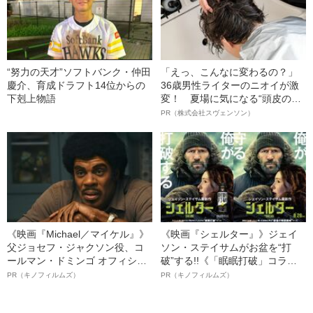
“努力の天才”ソフトバンク・仲田
「えっ、こんなに変わるの？」
慶介、育成ドラフト14位からの
36歳男性ライターのニオイが激
下剋上物語
変！ 夏場に気になる“頭皮のニ
オイ”や“ベタつき”を解消す
PR（株式会社スヴェンソン）
る、“ウィッグのスペシャリス
ト”が生み出した徹底ケアとは
《映画『Michael／マイケル』》
《映画『シェルター』》ジェイ
父ジョセフ・ジャクソン役、コ
ソン・ステイサムがお盆を“打
ールマン・ドミンゴ オフィシャ
破”する!!《「眠眠打破」コラ
ルインタビュー“観客を魅了した
ボ》
PR（キノフィルムズ）
PR（キノフィルムズ）
名優、複雑な父親像への想いを
語る”《日本興収70億円突破》