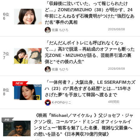
「収録後に泣いていた、って報じられたけ
ど…」ZONEのMIZUHO（38）が明かす、24
6位
年前にとんねるず石橋貴明がつけた“強烈なあ
6
だ名”事件の真相
2026/08/08
佐藤 ちひろ
「だんだんボイトレにも呼ばれなくなっ
て…」高3で脱退→再結成のオファーも断った
7位
元ZONE・MIZUHOが語る、芸能界引退の裏
7
側と“その後の人生”
2026/08/08
佐藤 ちひろ
「一体何者？」大阪出身、LE SSERAFIMカズ
NEW
ハ（23）の“異色すぎる経歴”とは…“15年さ
8位
8
さげた夢”を手放して韓国へ渡るまで
4時間前
K-POPゆりこ
《映画『Michael／マイケル』》父ジョセフ・ジャ
PR
クソン役、コールマン・ドミンゴ オフィシャルイ
ンタビュー“観客を魅了した名優、複雑な父親像へ
の想いを語る”《日本興収70億円突破》