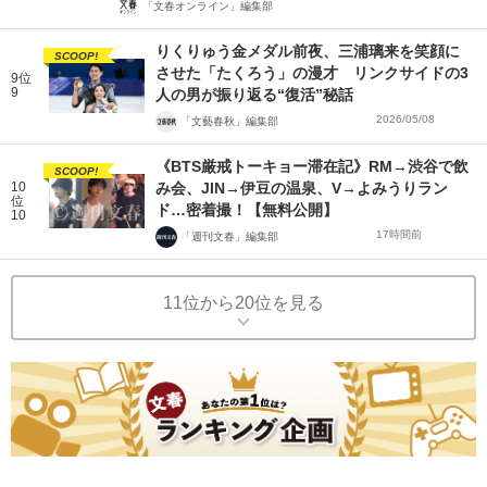
「文春オンライン」編集部
りくりゅう金メダル前夜、三浦璃来を笑顔に
SCOOP!
させた「たくろう」の漫才 リンクサイドの3
9位
9
人の男が振り返る“復活”秘話
2026/05/08
「文藝春秋」編集部
《BTS厳戒トーキョー滞在記》RM→渋谷で飲
SCOOP!
10
み会、JIN→伊豆の温泉、V→よみうりラン
位
ド…密着撮！【無料公開】
10
17時間前
「週刊文春」編集部
11位から20位を見る