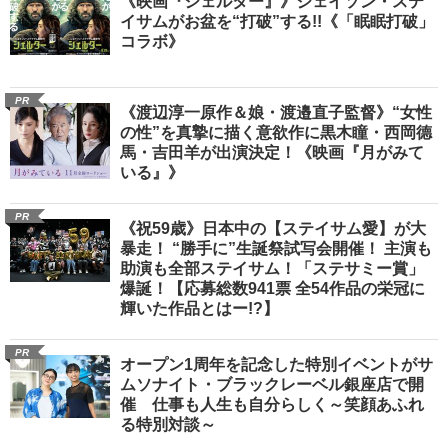
《映画『シェルター』》ジェイソン・ステ
イサムがお盆を“打破”する!!《「眠眠打破」
コラボ》
PR
《渡辺淳一原作＆娘・渡邉直子監督》“女性
の性”を真摯に描く意欲作に黒木瞳・西岡德
馬・吉田羊が出演決定！《映画『月がみて
いる』》
PR
《祝59歳》日本中の【ステイサム愛】が大
暴走！ “勝手に”生誕祭試写会開催！ 主演も
助演も全部ステイサム！「ステサミー賞」
爆誕！【応募総数941票 全54作品の栄冠に
輝いた作品とはー!?】
PR
オープン1周年を記念した特別イベントがサ
ムソナイト・ブラックレーベル銀座店で開
催 仕事も人生も自分らしく～笑顔あふれ
る特別対談～