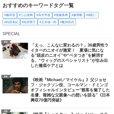
おすすめのキーワードタグ一覧
#藤田晋
#三山凌輝
#高市早苗
#後藤真希
#森岡毅
#城彰二
#内田有紀
#松田聖子
#玉木雄一郎
#亀和田武
SPECIAL
PR
「えっ、こんなに変わるの？」36歳男性ラ
イターのニオイが激変！ 夏場に気にな
る“頭皮のニオイ”や“ベタつき”を解消す
る、“ウィッグのスペシャリスト”が生み出
した徹底ケアとは
PR
《映画『Michael／マイケル』》父ジョセ
フ・ジャクソン役、コールマン・ドミンゴ
オフィシャルインタビュー“観客を魅了した
名優、複雑な父親像への想いを語る”《日本
興収70億円突破》
PR