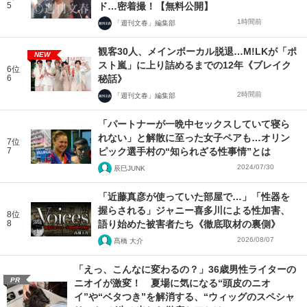
5
ド…密着撮！【無料公開】
1時間前
「週刊文春」編集部
観客30人、メインボーカル脱退…M!LKが「ポ
NEW
スト嵐」に上り詰めるまでの12年《ブレイク
6位
6
秘話》
2時間前
「週刊文春」編集部
「パートナーが一晩中セックスしていて寝ら
れない」と解散に至った女子ペアも…オリン
7位
7
ピック選手村の“知られざる性事情”とは
2024/07/30
辰巳JUNK
「近藤真彦が使っていた部屋で…」「性器を
握らされる」ジャニー喜多川による性加害、
8位
8
語り始めた被害者たち《徹底取材の裏側》
2026/08/07
髙橋 大介
「えっ、こんなに変わるの？」36歳男性ライターの
PR
ニオイが激変！ 夏場に気になる“頭皮のニオ
イ”や“ベタつき”を解消する、“ウィッグのスペシャ