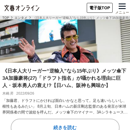
電子版TOP
メニュー
TOP
エンタメ
《日本人大リーガー“逆輸入”なら15年ぶり》メッツ傘下3A加藤豪将
《日本人大リーガー“逆輸入”なら15年ぶり》メッツ傘下
3A加藤豪将(27)「ドラフト指名」が囁かれる理由に巨
人・坂本勇人の衰え!?【日ハム、阪神も興味か】
木嶋 昇
2022/09/26
「加藤君、ドラフトにかければ面白いかなと思って。足も速いらしいし、
根性もあるみたい」 8月上旬、日本ハムの新庄剛志監督のある発言が米球
界関係者の間で波紋を呼んだ。メッツ傘下のマイナー、3Aシラキュースの
加藤豪将（27…
続きを読む