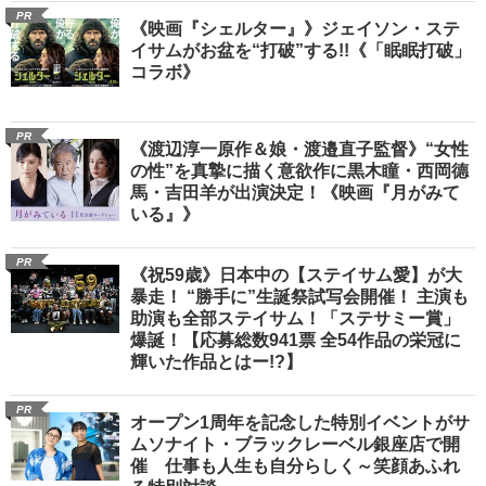
PR
《映画『シェルター』》ジェイソン・ステ
イサムがお盆を“打破”する!!《「眠眠打破」
コラボ》
PR
《渡辺淳一原作＆娘・渡邉直子監督》“女性
の性”を真摯に描く意欲作に黒木瞳・西岡德
馬・吉田羊が出演決定！《映画『月がみて
いる』》
PR
《祝59歳》日本中の【ステイサム愛】が大
暴走！ “勝手に”生誕祭試写会開催！ 主演も
助演も全部ステイサム！「ステサミー賞」
爆誕！【応募総数941票 全54作品の栄冠に
輝いた作品とはー!?】
PR
オープン1周年を記念した特別イベントがサ
ムソナイト・ブラックレーベル銀座店で開
催 仕事も人生も自分らしく～笑顔あふれ