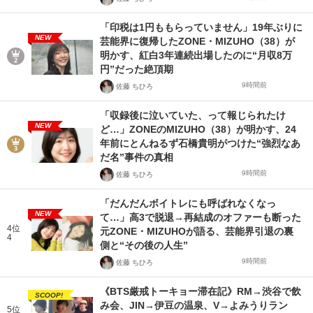
「印税は1円ももらっていません」19年ぶりに
NEW
芸能界に復帰したZONE・MIZUHO（38）が
明かす、紅白3年連続出場したのに“月収8万
円”だった絶頂期
9時間前
佐藤 ちひろ
「収録後に泣いていた、って報じられたけ
NEW
ど…」ZONEのMIZUHO（38）が明かす、24
年前にとんねるず石橋貴明がつけた“強烈なあ
だ名”事件の真相
9時間前
佐藤 ちひろ
「だんだんボイトレにも呼ばれなくなっ
NEW
て…」高3で脱退→再結成のオファーも断った
4位
元ZONE・MIZUHOが語る、芸能界引退の裏
4
側と“その後の人生”
9時間前
佐藤 ちひろ
《BTS厳戒トーキョー滞在記》RM→渋谷で飲
SCOOP!
み会、JIN→伊豆の温泉、V→よみうりラン
5位