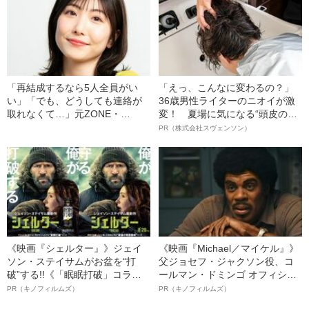
への暴力」
「再結成するなら5人全員がい
「えっ、こんなに変わるの？」
い」「でも、どうしても連絡が
36歳男性ライターのニオイが激
取れなくて…」元ZONE・
変！ 夏場に気になる“頭皮のニ
MIZUHO（38）が明かす「19年
オイ”や“ベタつき”を解消す
PR（株式会社スヴェンソン）
ぶりに芸能界復帰」した本当の
る、“ウィッグのスペシャリス
理由
ト”が生み出した徹底ケアとは
《映画『シェルター』》ジェイ
《映画『Michael／マイケル』》
ソン・ステイサムがお盆を“打
父ジョセフ・ジャクソン役、コ
破”する!!《「眠眠打破」コラ
ールマン・ドミンゴ オフィシャ
ボ》
ルインタビュー“観客を魅了した
PR（キノフィルムズ）
PR（キノフィルムズ）
名優、複雑な父親像への想いを