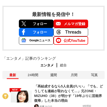
最新情報を発信中！
フォロー
メルマガ登録
フォロー
公式YouTube
Googleニュース
「エンタメ」記事のランキング
エンタメ
総合
最新
24時間
週間
月間
写真
「再結成するなら5人全員がいい」「でも、ど
NEW
うしても連絡が取れなくて…」元ZONE・
MIZUHO（38）が明かす「19年ぶりに芸能界
復帰」した本当の理由
9時間前
佐藤 ちひろ