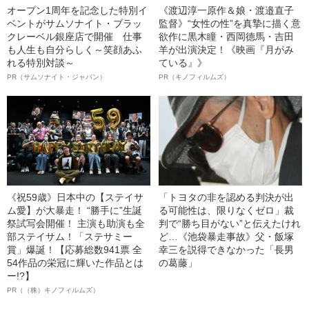
オープン1周年を記念した特別イ
《渡辺淳一原作＆娘・渡邉直子
ベントがサムソナイト・ブラッ
監督》“女性の性”を真摯に描く意
クレーベル銀座店で開催 仕事
欲作に黒木瞳・西岡德馬・吉田
も人生も自分らしく～笑顔あふ
羊が出演決定！《映画『月がみ
れる特別対談～
ている』》
PR（サムソナイト・ジャパン）
PR（キノフィルムズ）
《祝59歳》日本中の【ステイサ
「トヨタの非を認める判決が出
ム愛】が大暴走！ “勝手に”生誕
る可能性は、限りなくゼロ」裁
祭試写会開催！ 主演も助演も全
判で“勝ち目がない”と伝えたけれ
部ステイサム！「ステサミー
ど…《池袋暴走事故》父・飯塚
賞」爆誕！【応募総数941票 全
幸三を説得できなかった「長男
54作品の栄冠に輝いた作品とは
の葛藤」
ー!?】
PR（（株）キノフィルムズ）