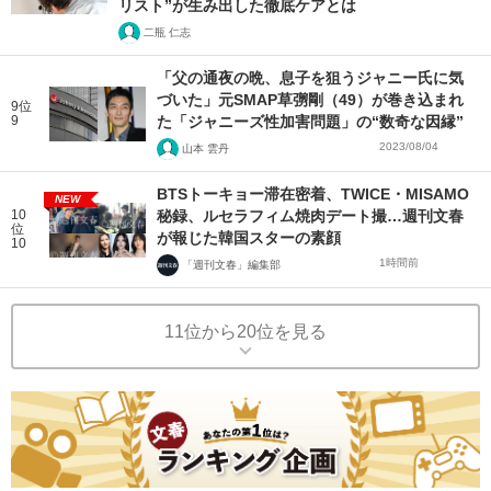
リスト”が生み出した徹底ケアとは
二瓶 仁志
「父の通夜の晩、息子を狙うジャニー氏に気
づいた」元SMAP草彅剛（49）が巻き込まれ
9位
9
た「ジャニーズ性加害問題」の“数奇な因縁”
2023/08/04
山本 雲丹
BTSトーキョー滞在密着、TWICE・MISAMO
NEW
10
秘録、ルセラフィム焼肉デート撮…週刊文春
位
が報じた韓国スターの素顔
10
1時間前
「週刊文春」編集部
11位から20位を見る