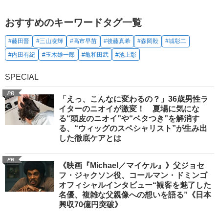
おすすめのキーワードタグ一覧
#藤田晋
#三山凌輝
#高市早苗
#後藤真希
#森岡毅
#城彰二
#内田有紀
#玉木雄一郎
#亀和田武
#池上彰
SPECIAL
PR
「えっ、こんなに変わるの？」36歳男性ラ
イターのニオイが激変！ 夏場に気にな
る“頭皮のニオイ”や“ベタつき”を解消す
る、“ウィッグのスペシャリスト”が生み出
した徹底ケアとは
PR
《映画『Michael／マイケル』》父ジョセ
フ・ジャクソン役、コールマン・ドミンゴ
オフィシャルインタビュー“観客を魅了した
名優、複雑な父親像への想いを語る”《日本
興収70億円突破》