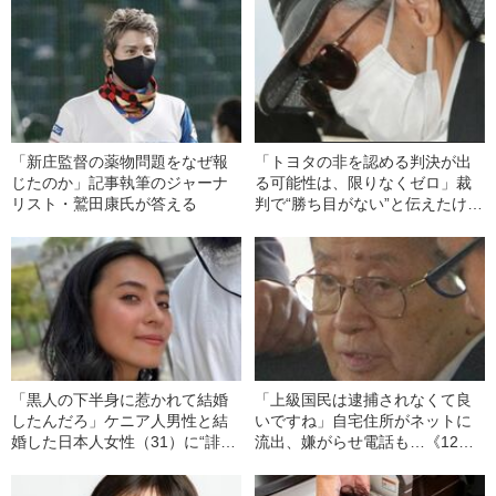
「新庄監督の薬物問題をなぜ報
「トヨタの非を認める判決が出
じたのか」記事執筆のジャーナ
る可能性は、限りなくゼロ」裁
リスト・鷲田康氏が答える
判で“勝ち目がない”と伝えたけれ
ど…《池袋暴走事故》父・飯塚
幸三を説得できなかった「長男
の葛藤」
「黒人の下半身に惹かれて結婚
「上級国民は逮捕されなくて良
したんだろ」ケニア人男性と結
いですね」自宅住所がネットに
婚した日本人女性（31）に“誹謗
流出、嫌がらせ電話も…《12人
中傷”殺到…本人が語る、日本で
死傷の池袋暴走事故》飯塚幸三
感じる“外国人差別”のリアル
の長男が直面した「加害者家族