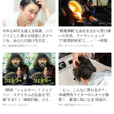
害を負った“恐怖の瞬間”を明かす
今年も40℃を超える猛暑。ジリ
“順風満帆”な会社を父から受け継
ジリとした暑さが頭皮にダメー
いだ矢先、リーマンショック
ジを。あなたの抜け毛大丈
で“絶望的状況”に…→「一時期は
夫！？
納品3年待ち」のヒット商品を生
PR（銀座総合美容クリニック）
PR（オープンハウスグループ）
んで危機を脱した四代目社長が
明かす、“逆転の戦術”
《映画『シェルター』》ジェイ
「えっ、こんなに変わるの？」
ソン・ステイサムがお盆を“打
36歳男性ライターのニオイが激
破”する!!《「眠眠打破」コラ
変！ 夏場に気になる“頭皮のニ
ボ》
オイ”や“ベタつき”を解消す
PR（キノフィルムズ）
PR（株式会社スヴェンソン）
る、“ウィッグのスペシャリス