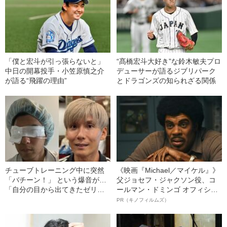
「僕と宏斗が引っ張らないと」
“髙橋宏斗大好き”な鈴木敏夫プロ
中日の開幕投手・小笠原慎之介
デューサーが語るジブリパーク
が語る“飛躍の理由”
とドラゴンズの知られざる関係
チューブトレーニング中に突然
《映画『Michael／マイケル』》
「バチーン！」 という爆音が…
父ジョセフ・ジャクソン役、コ
「自分の目から出てきたゼリー
ールマン・ドミンゴ オフィシャ
状の白っぽいものを握りしめて
ルインタビュー“観客を魅了した
PR（キノフィルムズ）
いました」柿谷や宇佐美ともプ
名優、複雑な父親像への想いを
レーした“サッカー選手”が視覚障
語る”《日本興収70億円突破》