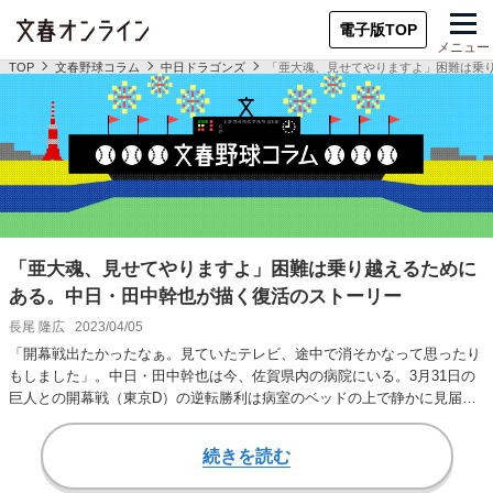
電子版TOP
メニュー
TOP
文春野球コラム
中日ドラゴンズ
「亜大魂、見せてやりますよ」困難は乗
「亜大魂、見せてやりますよ」困難は乗り越えるために
ある。中日・田中幹也が描く復活のストーリー
長尾 隆広
2023/04/05
「開幕戦出たかったなぁ。見ていたテレビ、途中で消そかなって思ったり
もしました」。中日・田中幹也は今、佐賀県内の病院にいる。3月31日の
巨人との開幕戦（東京D）の逆転勝利は病室のベッドの上で静かに見届け
た。「（小笠原）…
続きを読む