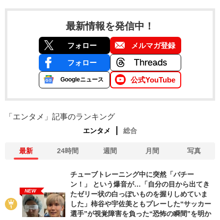
最新情報を発信中！
フォロー
メルマガ登録
フォロー
公式YouTube
Googleニュース
「エンタメ」記事のランキング
エンタメ
総合
最新
24時間
週間
月間
写真
チューブトレーニング中に突然「バチー
ン！」 という爆音が…「自分の目から出てき
NEW
たゼリー状の白っぽいものを握りしめていま
した」柿谷や宇佐美ともプレーした“サッカー
選手”が視覚障害を負った“恐怖の瞬間”を明か