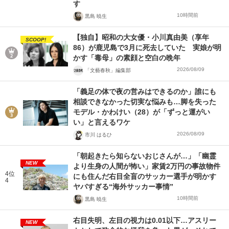
す
10時間前
黒島 暁生
【独自】昭和の大女優・小川真由美（享年
SCOOP!
86）が鹿児島で3月に死去していた 実娘が明
かす「毒母」の素顔と空白の晩年
2026/08/09
「文藝春秋」編集部
「義足の体で夜の営みはできるのか」誰にも
相談できなかった切実な悩みも…脚を失った
モデル・かわけい（28）が「ずっと運がい
い」と言えるワケ
2026/08/09
市川 はるひ
「朝起きたら知らないおじさんが…」「幽霊
NEW
より生身の人間が怖い」家賃2万円の事故物件
4位
にも住んだ右目全盲のサッカー選手が明かす
4
ヤバすぎる“海外サッカー事情”
10時間前
黒島 暁生
右目失明、左目の視力は0.01以下…アスリー
NEW