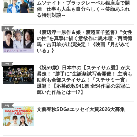
ムソナイト・ブラックレーベル銀座店で開
催 仕事も人生も自分らしく～笑顔あふれ
る特別対談～
PR
《渡辺淳一原作＆娘・渡邉直子監督》“女性
の性”を真摯に描く意欲作に黒木瞳・西岡德
馬・吉田羊が出演決定！《映画『月がみて
いる』》
PR
《祝59歳》日本中の【ステイサム愛】が大
暴走！ “勝手に”生誕祭試写会開催！ 主演も
助演も全部ステイサム！「ステサミー賞」
爆誕！【応募総数941票 全54作品の栄冠に
輝いた作品とはー!?】
PR
文藝春秋SDGsエッセイ大賞2026大募集