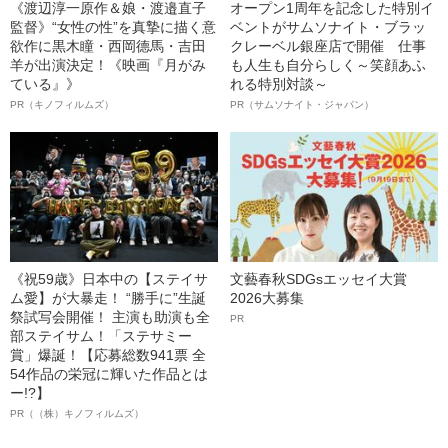
《渡辺淳一原作＆娘・渡邉直子
オープン1周年を記念した特別イ
監督》“女性の性”を真摯に描く意
ベントがサムソナイト・ブラッ
欲作に黒木瞳・西岡德馬・吉田
クレーベル銀座店で開催 仕事
羊が出演決定！《映画『月がみ
も人生も自分らしく～笑顔あふ
ている』》
れる特別対談～
PR（キノフィルムズ）
PR（サムソナイト・ジャパン）
《祝59歳》日本中の【ステイサ
文藝春秋SDGsエッセイ大賞
ム愛】が大暴走！ “勝手に”生誕
2026大募集
祭試写会開催！ 主演も助演も全
PR
部ステイサム！「ステサミー
賞」爆誕！【応募総数941票 全
54作品の栄冠に輝いた作品とは
ー!?】
PR（（株）キノフィルムズ）