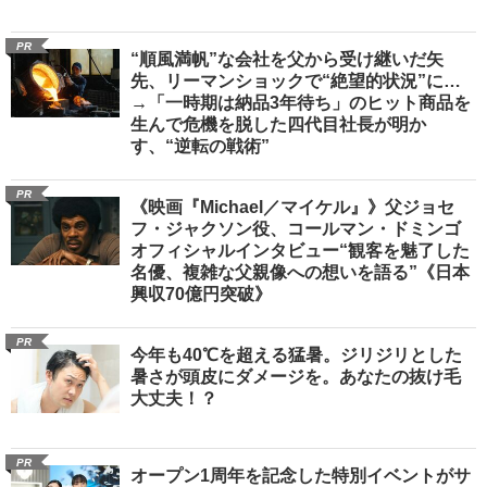
PR
“順風満帆”な会社を父から受け継いだ矢
先、リーマンショックで“絶望的状況”に…
→「一時期は納品3年待ち」のヒット商品を
生んで危機を脱した四代目社長が明か
す、“逆転の戦術”
PR
《映画『Michael／マイケル』》父ジョセ
フ・ジャクソン役、コールマン・ドミンゴ
オフィシャルインタビュー“観客を魅了した
名優、複雑な父親像への想いを語る”《日本
興収70億円突破》
PR
今年も40℃を超える猛暑。ジリジリとした
暑さが頭皮にダメージを。あなたの抜け毛
大丈夫！？
PR
オープン1周年を記念した特別イベントがサ