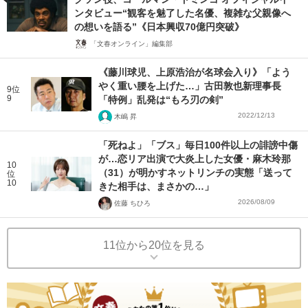
ンタビュー“観客を魅了した名優、複雑な父親像へ
の想いを語る”《日本興収70億円突破》
「文春オンライン」編集部
《藤川球児、上原浩治が名球会入り》「よう
やく重い腰を上げた…」古田敦也新理事長
9位
9
「特例」乱発は“もろ刃の剣”
2022/12/13
木嶋 昇
「死ねよ」「ブス」毎日100件以上の誹謗中傷
が…恋リア出演で大炎上した女優・麻木玲那
10
（31）が明かすネットリンチの実態「送って
位
10
きた相手は、まさかの…」
2026/08/09
佐藤 ちひろ
11位から20位を見る