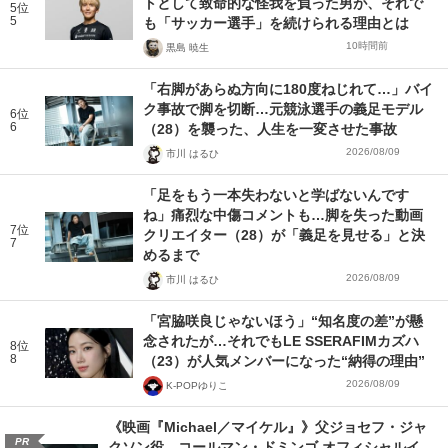
トとして致命的な怪我を負った男が、それで
5位
5
も「サッカー選手」を続けられる理由とは
10時間前
黒島 暁生
「右脚があらぬ方向に180度ねじれて…」バイ
ク事故で脚を切断…元競泳選手の義足モデル
6位
6
（28）を襲った、人生を一変させた事故
2026/08/09
市川 はるひ
「足をもう一本失わないと学ばないんです
ね」痛烈な中傷コメントも…脚を失った動画
7位
クリエイター（28）が「義足を見せる」と決
7
めるまで
2026/08/09
市川 はるひ
「宮脇咲良じゃないほう」“知名度の差”が懸
念されたが…それでもLE SSERAFIMカズハ
8位
8
（23）が人気メンバーになった“納得の理由”
2026/08/09
K-POPゆりこ
《映画『Michael／マイケル』》父ジョセフ・ジャ
PR
クソン役、コールマン・ドミンゴ オフィシャルイ