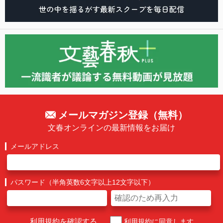
メールマガジン登録（無料）
文春オンラインの最新情報をお届け
メールアドレス
パスワード（半角英数6文字以上12文字以下）
利用規約を確認する
利用規約に同意します