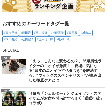
おすすめのキーワードタグ一覧
#高市早苗
#藤田晋
#三山凌輝
#後藤真希
#森岡毅
#城彰二
#内田有紀
#松田聖子
#玉木雄一郎
#亀和田武
SPECIAL
PR
「えっ、こんなに変わるの？」36歳男性ラ
イターのニオイが激変！ 夏場に気にな
る“頭皮のニオイ”や“ベタつき”を解消す
る、“ウィッグのスペシャリスト”が生み出
した徹底ケアとは
PR
《映画『シェルター』》ジェイソン・ステ
イサムがお盆を“打破”する!!《「眠眠打破」
コラボ》