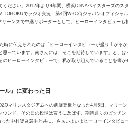
ください。2012年より4年間、横浜DeNAベイスターズのス
もっと見る
n.FM TOHOKUでラジオ実況、第4回WBC侍ジャパンオフィシャ
テマリーンズで中継リポーターとして、ヒーローインタビューも
った時に伝えられたのは「ヒーローインタビューが盛り上がるか
と思っています。南さんには、そこを期待しています」と、は
そのヒーローインタビューで、私が取り組んでいることを書か
ール』に変わった日
ZOマリンスタジアムへの凱旋登板となった4月6日。マリーン
マウンド。その日の投球は言うに及ばず、期待通りのピッチン
を放った中村奨吾選手と共に、さぁいよいよヒーローインタビュ