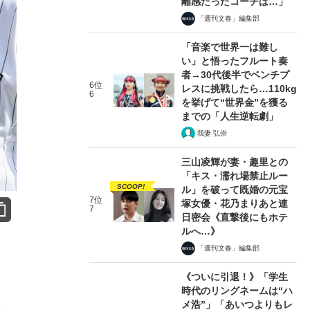
離感だったコーチは…」
「週刊文春」編集部
「音楽で世界一は難し
い」と悟ったフルート奏
者→30代後半でベンチプ
6位
レスに挑戦したら…110kg
6
を挙げて“世界金”を獲る
までの「人生逆転劇」
我妻 弘崇
三山凌輝が妻・趣里との
「キス・濡れ場禁止ルー
SCOOP!
ル」を破って既婚の元宝
7位
塚女優・花乃まりあと連
7
日密会《直撃後にもホテ
ルへ…》
「週刊文春」編集部
《ついに引退！》「学生
時代のリングネームは“ハ
メ浩”」「あいつよりもレ