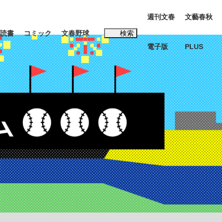
週刊文春
文藝春秋
読書
コミック
文春野球
検索
電子版
PLUS
インタビュー
読書
#松田聖子
む将棋
BC日本代表“敗戦”の真実 選手が明かす...