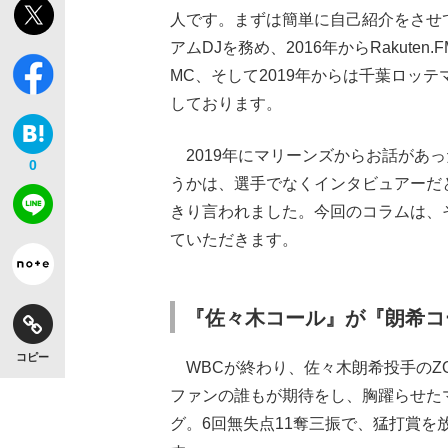
人です。まずは簡単に自己紹介をさせて
アムDJを務め、2016年からRakute
MC、そして2019年からは千葉ロッ
しております。
2019年にマリーンズからお話があ
0
うかは、選手でなくインタビュアーだ
きり言われました。今回のコラムは、
ていただきます。
『佐々木コール』が『朗希コ
コピー
WBCが終わり、佐々木朗希投手のZO
ファンの誰もが期待をし、胸躍らせた
グ。6回無失点11奪三振で、猛打賞