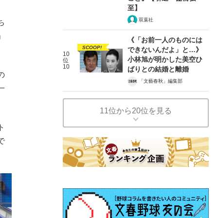
至】
双葉社
ち
」
《「お前一人のものには
SCOOP!
できないんだよ」と…》
10
小林旭が明かした美空ひ
位
10
ばりとの結婚と離婚
の
「文藝春秋」編集部
一
11位から20位を見る
ト
で