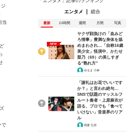
「エンタメ」記事のランキング
タジ
エンタメ
総合
ル
担当
最新
24時間
週間
月間
写真
ヤクザ顔負けの「血みど
ろ情事」豊満な身体を舐
NEW
めまわされ…「自称16歳
ど
美少女」怪演中、かたせ
っ
梨乃（69）の美しすぎ
せ
る“熟れ方”
ゆるま 小林
「謝礼はお花でいいです
か？」と言われ絶句…
SNSで話題のマッスルフ
ルート奏者・上原麻衣が
語る、プロでも「食べて
ズ
いけない」音楽界のリア
ル
ーで
我妻 弘崇