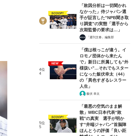
「敗因分析は一切聞かれ
なかった」侍ジャパン選
SCOOP!
手が証言した“NPB聞き取
り調査”の実態「選手から
次期監督の要求は…」
「週刊文春」編集部
「僕は根っこが違う。イ
ロモノ団体から来たん
で」新日に所属しても“外
NEW
様扱い”…それでもスター
4位
4
になった飯伏幸太（44）
の「異色すぎるレスラー
人生」
飯伏 幸太
「最悪の空気のまま解
散」WBC日本代表“敗
SCOOP!
戦”の真実 選手が明か
5位
す“井端ジャパン”首脳陣
5
ほんとうの評価「良い距