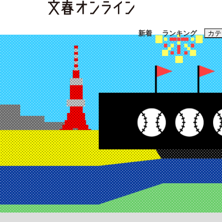
新着
ランキング
カテ
スクープ
ニュー
おすすめのキ
#藤田晋
#三
#玉木雄一郎
「90%は失敗する。でも…」本田圭佑が初め
終戦から81年