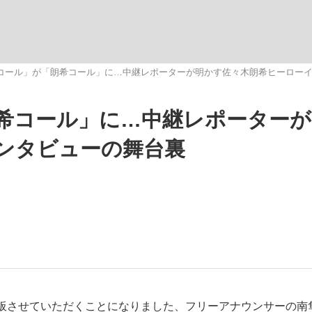
いまさら聞け
コール」が「朗希コール」に…中継レポーターが明かす佐々木朗希ヒーロー
希コール」に…中継レポーターが
手が証言した“NPB聞...
「クマが悪者扱いされているの
ンタビューの舞台裏
もっと見る
カー日本代表・森保一監督...
板させていただくことになりました、フリーアナウンサーの南