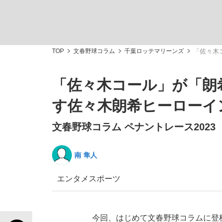
TOP
文春野球コラム
千葉ロッテマリーンズ
「佐々木
「佐々木コール」が「朗
「敗因分析は一切聞かれなかった」侍ジャパン選
キングの誕生を、目撃せよ。
す佐々木朗希ヒーローイ
文春野球コラム ペナントレース2023
南 隼人
the Style
エンタメ
スポーツ
「目標達成できなかったからと言って…」サッ
今回、はじめて文春野球コラムに登