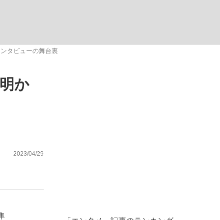
ない資産運用のすべて
インタビューの舞台裏
明か
が悲しい」『北の国から』倉本聰氏（91...
2023/04/29
隼