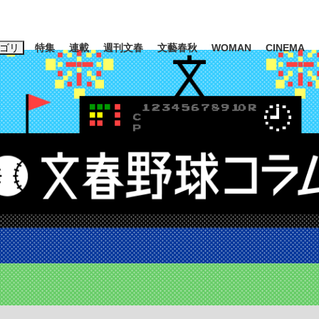
ゴリ
特集
連載
週刊文春
文藝春秋
WOMAN
CINEMA
キーワード入力
ス
エンタメ
ライフ
ビジネス
ーワードタグ一覧
山凌輝
#高市早苗
#後藤真希
#森岡毅
#城彰二
#内田有紀
観る将棋、読
#亀和田武
て明かした日本代表監督に...
「最悪の空気のまま解散」W