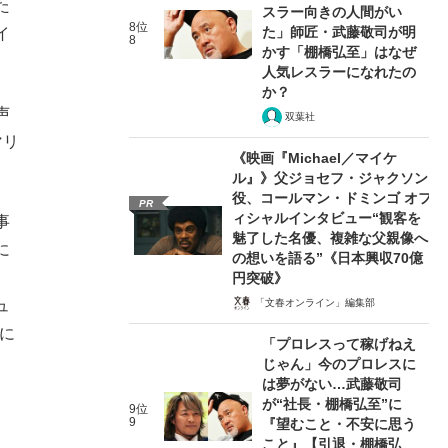
た
スラー向きの人間がい
8位
た」師匠・武藤敬司が明
イ
8
かす「棚橋弘至」はなぜ
人気レスラーになれたの
か？
声
双葉社
マリ
《映画『Michael／マイケ
ル』》父ジョセフ・ジャクソン
役、コールマン・ドミンゴ オフ
PR
ィシャルインタビュー“観客を
事
魅了した名優、複雑な父親像へ
に
の想いを語る”《日本興収70億
円突破》
ュ
「文春オンライン」編集部
に
「プロレスって稼げねえ
じゃん」今のプロレスに
は夢がない…武藤敬司
が“社長・棚橋弘至”に
9位
9
『望むこと・不安に思う
こと』【引退・棚橋弘