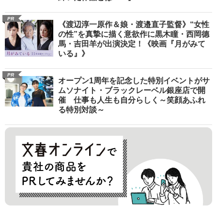
PR
《渡辺淳一原作＆娘・渡邉直子監督》“女性
の性”を真摯に描く意欲作に黒木瞳・西岡德
馬・吉田羊が出演決定！《映画『月がみて
いる』》
PR
オープン1周年を記念した特別イベントがサ
ムソナイト・ブラックレーベル銀座店で開
催 仕事も人生も自分らしく～笑顔あふれ
る特別対談～