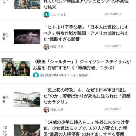
れていない“韓国版アウシュビッツ”の不条理
7
な結末
2026/08/07
大山 くまお
「ヒトより下等な獣」「日本人は皆殺しにす
べき」特攻作戦が敵国・アメリカ世論に与え
8位
8
た“残酷すぎる影響”
2026/08/08
保阪 正康
PR
《映画『シェルター』》ジェイソン・ステイサムが
お盆を“打破”する!!《「眠眠打破」コラボ》
週刊文春CINEMAオンライン編集部
「史上初の特攻」を、なぜ旧日本軍は“隠し
た”のか…若者ばかりが死地に送られた「残酷
9位
9
なカラクリ」
2026/08/08
保阪 正康
「14歳の少年に挿入を…」性器に火をつけ脅
10
迫、少女達はモップで…657人が死亡した韓
位
国“最悪の人権侵害”のおぞましすぎる実態
10