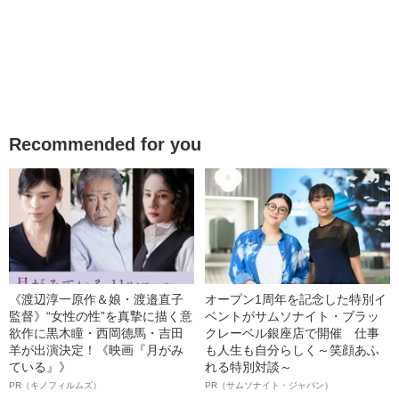
Recommended for you
《渡辺淳一原作＆娘・渡邉直子
オープン1周年を記念した特別イ
監督》“女性の性”を真摯に描く意
ベントがサムソナイト・ブラッ
欲作に黒木瞳・西岡德馬・吉田
クレーベル銀座店で開催 仕事
羊が出演決定！《映画『月がみ
も人生も自分らしく～笑顔あふ
ている』》
れる特別対談～
PR（キノフィルムズ）
PR（サムソナイト・ジャパン）