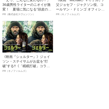
「えっ、こんなに変わるの？」
《映画『Michael／マイケル』》
36歳男性ライターのニオイが激
父ジョセフ・ジャクソン役、コ
変！ 夏場に気になる“頭皮のニ
ールマン・ドミンゴ オフィシャ
オイ”や“ベタつき”を解消す
ルインタビュー“観客を魅了した
PR（株式会社スヴェンソン）
PR（キノフィルムズ）
る、“ウィッグのスペシャリス
名優、複雑な父親像への想いを
ト”が生み出した徹底ケアとは
語る”《日本興収70億円突破》
《映画『シェルター』》ジェイ
ソン・ステイサムがお盆を“打
破”する!!《「眠眠打破」コラ
ボ》
PR（キノフィルムズ）