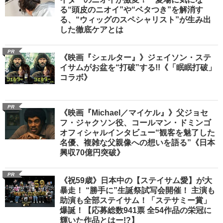
る“頭皮のニオイ”や“ベタつき”を解消す
る、“ウィッグのスペシャリスト”が生み出
した徹底ケアとは
PR
《映画『シェルター』》ジェイソン・ステ
イサムがお盆を“打破”する!!《「眠眠打破」
コラボ》
PR
《映画『Michael／マイケル』》父ジョセ
フ・ジャクソン役、コールマン・ドミンゴ
オフィシャルインタビュー“観客を魅了した
名優、複雑な父親像への想いを語る”《日本
興収70億円突破》
PR
《祝59歳》日本中の【ステイサム愛】が大
暴走！ “勝手に”生誕祭試写会開催！ 主演も
助演も全部ステイサム！「ステサミー賞」
爆誕！【応募総数941票 全54作品の栄冠に
輝いた作品とはー!?】