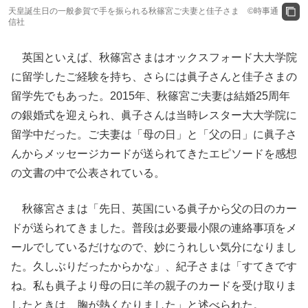
天皇誕生日の一般参賀で手を振られる秋篠宮ご夫妻と佳子さま ©時事通
信社
英国といえば、秋篠宮さまはオックスフォード大大学院
に留学したご経験を持ち、さらには眞子さんと佳子さまの
留学先でもあった。2015年、秋篠宮ご夫妻は結婚25周年
の銀婚式を迎えられ、眞子さんは当時レスター大大学院に
留学中だった。ご夫妻は「母の日」と「父の日」に眞子さ
んからメッセージカードが送られてきたエピソードを感想
の文書の中で公表されている。
秋篠宮さまは「先日、英国にいる眞子から父の日のカー
ドが送られてきました。普段は必要最小限の連絡事項をメ
ールでしているだけなので、妙にうれしい気分になりまし
た。久しぶりだったからかな」、紀子さまは「すてきです
ね。私も眞子より母の日に羊の親子のカードを受け取りま
したときは、胸が熱くなりました」と述べられた。