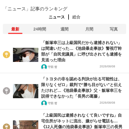
「ニュース」記事のランキング
ニュース
総合
最新
24時間
週間
月間
写真
「飯塚幸三は上級国民だから逮捕されない」
は間違いだった…《池袋暴走事故》警視庁幹
部が「自民党議員」に呼び出されても逮捕を
見送った理由
2026/08/08
守田 哲
「トヨタの非を認める判決が出る可能性は、
限りなくゼロ」裁判で“勝ち目がない”と伝え
たけれど…《池袋暴走事故》父・飯塚幸三を
説得できなかった「長男の葛藤」
2026/08/08
守田 哲
「上級国民は逮捕されなくて良いですね」自
宅住所がネットに流出、嫌がらせ電話も…
《12人死傷の池袋暴走事故》飯塚幸三の長男