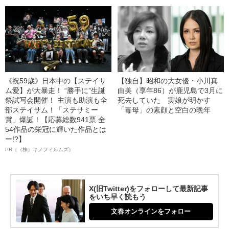
《祝59歳》日本中の【ステイサ
【独自】昭和の大女優・小川真
ム愛】が大暴走！ “勝手に”生誕
由美（享年86）が鹿児島で3月に
祭試写会開催！ 主演も助演も全
死去していた 実娘が明かす
部ステイサム！「ステサミー
「毒母」の素顔と空白の晩年
賞」爆誕！【応募総数941票 全
54作品の栄冠に輝いた作品とは
ー!?】
PR（（株）キノフィルムズ）
X(旧Twitter)をフォローして最新記事
をいち早く読もう
文春オンラインをフォロー