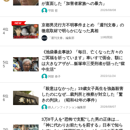
が直面した「加害者家族への暴力」
2026/08/08
守田 哲
NEW
京都男児行方不明事件まとめ 「週刊文春」の
4位
徹底取材で明らかになった真相
4
10時間前
「週刊文春」編集部
《池袋暴走事故》「毎日、亡くなった方々の
ご冥福を祈っています」車いすで面会、額に
5位
は大きなアザが…飯塚幸三受刑者が語った“獄
5
中生活”
2022/11/24
阿部 恭子
「殺意はなかった」19歳女子高生を強姦殺害
したのになぜ…裁判所と検察が対立した「驚
6位
6
きの判決」（昭和42年の事件）
2026/08/07
鉄人ノンフィクション編集部
3万8千人を“恐怖で支配”した男の正体は…
「神に代わりお前たちを罰する」日本で知ら
7位