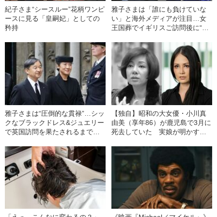
紀子さま“シースルー”花柄ワンピ
雅子さまは「誰にも負けていな
ースに見る「皇嗣妃」としての
い」と海外メディアが注目…女
矜持
王国葬でイギリスご訪問後に“全
身ロイヤルブルー”の理由
雅子さまは“圧倒的な貫禄”…シッ
【独自】昭和の大女優・小川真
クなブラックドレス&ジュエリー
由美（享年86）が鹿児島で3月に
で英国訪問を果たされるまで
死去していた 実娘が明かす
〈エリザベス女王国葬でノーマ
「毒母」の素顔と空白の晩年
スクの理由〉