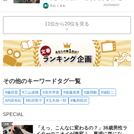
2026/08/07
大山 くまお
11位から20位を見る
その他のキーワードタグ一覧
#藤田晋
#三山凌輝
#高市早苗
#後藤真希
#森岡毅
#城彰二
#内田有紀
#松田聖子
#玉木雄一郎
#亀和田武
SPECIAL
PR
「えっ、こんなに変わるの？」36歳男性ラ
イターのニオイが激変！ 夏場に気にな