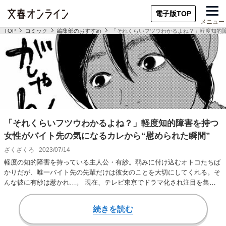
電子版TOP
メニュー
TOP
コミック
編集部のおすすめ
「それくらいフツウわかるよね？」軽度知的障
「それくらいフツウわかるよね？」軽度知的障害を持つ
女性がバイト先の気になるカレから“慰められた瞬間”
ざくざくろ
2023/07/14
軽度の知的障害を持っている主人公・有紗。弱みに付け込むオトコたちば
かりだが、唯一バイト先の先輩だけは彼女のことを大切にしてくれる。そ
んな彼に有紗は惹かれ…。 現在、テレビ東京でドラマ化され注目を集め
る人気コミック『…
続きを読む