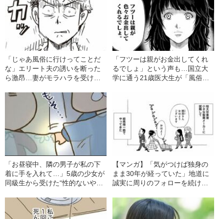
「じゃあ風俗に行けってことだ
「フツーは親がお金出してくれ
な」エリート夫の誘いを断った
るでしょ」という声も…国立大
ら激昂…妻がモラハラを受け
学に通う21歳医大生が「風俗で
て“ホッとした”ワケ
働き始めた」理由
「お昼寝中、隣の男子が私の下
【マンガ】「気がつけば独身の
着に手を入れて…」5歳の少女が
まま30年が経っていた」地道に
同級生から受けた“性的ないやが
誠実に周りのフォローを続けて
らせ”
きた50代女性が親戚から送りつ
けられた壺の中身