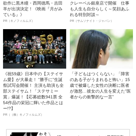
欲作に黒木瞳・西岡德馬・吉田
クレーベル銀座店で開催 仕事
羊が出演決定！《映画『月がみ
も人生も自分らしく～笑顔あふ
ている』》
れる特別対談～
PR（キノフィルムズ）
PR（サムソナイト・ジャパン）
《祝59歳》日本中の【ステイサ
「子どもはつくらない」「障害
ム愛】が大暴走！ “勝手に”生誕
のある子がうまれると怖い」15
祭試写会開催！ 主演も助演も全
歳で被爆した女性の決断に医者
部ステイサム！「ステサミー
が激怒…彼女の人生を変えた“医
賞」爆誕！【応募総数941票 全
者からの衝撃的な一言”
54作品の栄冠に輝いた作品とは
ー!?】
PR（（株）キノフィルムズ）