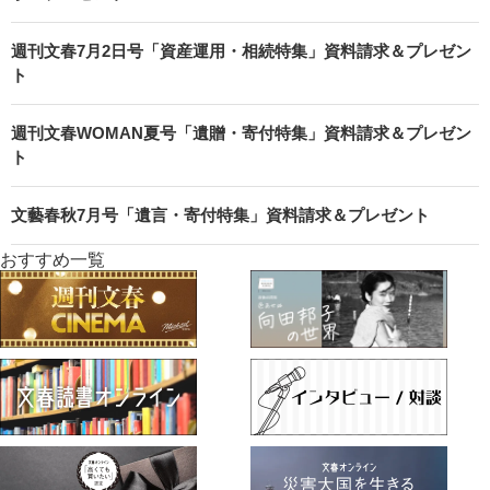
週刊文春7月2日号「資産運用・相続特集」資料請求＆プレゼン
ト
週刊文春WOMAN夏号「遺贈・寄付特集」資料請求＆プレゼン
ト
文藝春秋7月号「遺言・寄付特集」資料請求＆プレゼント
おすすめ一覧