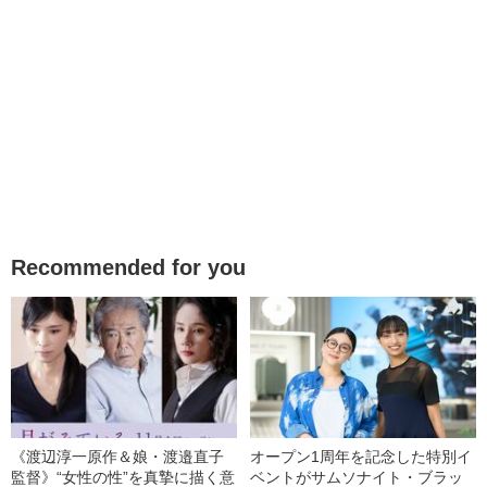
Recommended for you
《渡辺淳一原作＆娘・渡邉直子
オープン1周年を記念した特別イ
監督》“女性の性”を真摯に描く意
ベントがサムソナイト・ブラッ