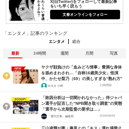
X(旧Twitter)をフォローして最新記事
をいち早く読もう
文春オンラインをフォロー
「エンタメ」記事のランキング
エンタメ
総合
最新
24時間
週間
月間
写真
ヤクザ顔負けの「血みどろ情事」豊満な身体
NEW
を舐めまわされ…「自称16歳美少女」怪演
中、かたせ梨乃（69）の美しすぎる“熟れ方”
21時間前
ゆるま 小林
「敗因分析は一切聞かれなかった」侍ジャパ
SCOOP!
ン選手が証言した“NPB聞き取り調査”の実態
「選手から次期監督の要求は…」
2026/08/06
「週刊文春」編集部
三山凌輝が妻・趣里との「キス・濡れ場禁止