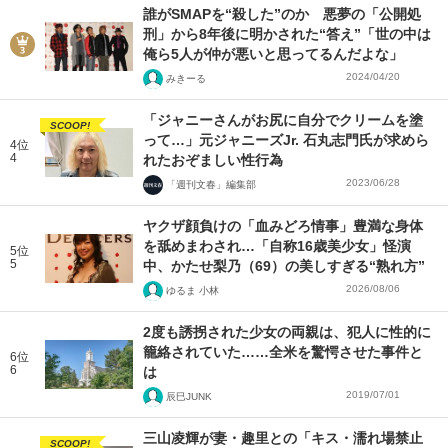
誰がSMAPを“殺した”のか 悪夢の「公開処
刑」から8年後に明かされた“答え”「世の中は
俺ら5人が仲が悪いと思ってるんだよな」
2024/04/20
みきーる
「ジャニーさんがお尻に自分でクリームを塗
SCOOP!
って…」元ジャニーズJr. 石丸志門氏が求めら
4位
4
れたおぞましい性行為
2023/06/28
「週刊文春」編集部
ヤクザ顔負けの「血みどろ情事」豊満な身体
を舐めまわされ…「自称16歳美少女」怪演
5位
5
中、かたせ梨乃（69）の美しすぎる“熟れ方”
2026/08/06
ゆるま 小林
2度も誘拐された少女の両親は、犯人に性的に
籠絡されていた……全米を驚愕させた事件と
6位
6
は
2019/07/01
辰巳JUNK
三山凌輝が妻・趣里との「キス・濡れ場禁止
SCOOP!