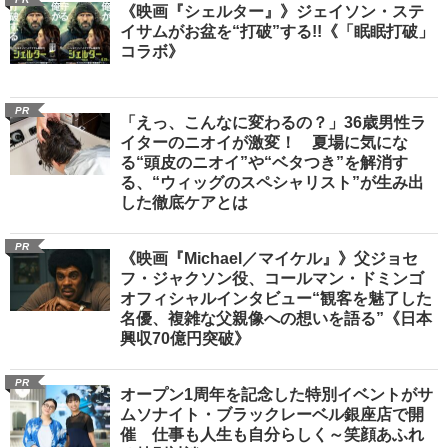
《映画『シェルター』》ジェイソン・ステ
イサムがお盆を“打破”する!!《「眠眠打破」
コラボ》
PR
「えっ、こんなに変わるの？」36歳男性ラ
イターのニオイが激変！ 夏場に気にな
る“頭皮のニオイ”や“ベタつき”を解消す
る、“ウィッグのスペシャリスト”が生み出
した徹底ケアとは
PR
《映画『Michael／マイケル』》父ジョセ
フ・ジャクソン役、コールマン・ドミンゴ
オフィシャルインタビュー“観客を魅了した
名優、複雑な父親像への想いを語る”《日本
興収70億円突破》
PR
オープン1周年を記念した特別イベントがサ
ムソナイト・ブラックレーベル銀座店で開
催 仕事も人生も自分らしく～笑顔あふれ