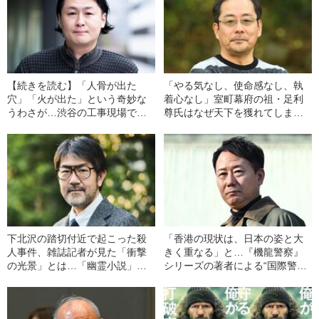
【続きを読む】「人骨が出た
「やる気なし、使命感なし、執
穴」「火が出た」という奇妙な
着心なし」室町幕府の祖・足利
うわさが…渋谷の工事現場で起
尊氏はなぜ天下を獲れてしまっ
きた「怪異の謎」に迫る《直木
たか《直木賞候補作》
賞候補作》
下北沢の踏切付近で起こった殺
「香港の現状は、日本の姿と大
人事件、雑誌記者が見た「衝撃
きく重なる」と…『機龍警察』
の光景」とは…「幽霊小説」の
シリーズの著者による“国際警察
決定版《直木賞候補作》
小説”《直木賞候補作》