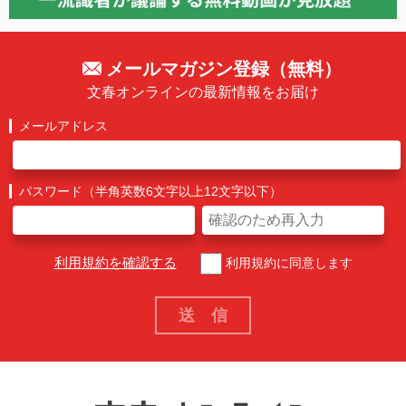
メールマガジン登録（無料）
文春オンラインの最新情報をお届け
メールアドレス
パスワード（半角英数6文字以上12文字以下）
利用規約を確認する
利用規約に同意します