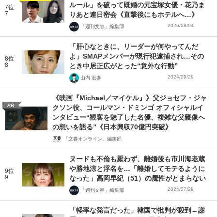
ルール」を破って既婚の元宝塚女優・花乃ま
7位
7
りあと連日密会《直撃後にもホテルへ…》
2026/08/04
「週刊文春」編集部
「肝心なときに、リーダーが何やってんだ
よ」SMAPメンバーが現行犯逮捕され…その
8位
8
とき中居正広がとった“意外な行動”
2024/09/29
山内 宏泰
《映画『Michael／マイケル』》父ジョセフ・ジャ
PR
クソン役、コールマン・ドミンゴ オフィシャルイ
ンタビュー“観客を魅了した名優、複雑な父親像へ
の想いを語る”《日本興収70億円突破》
「文春オンライン」編集部
ヌードも不倫も厭わず、離婚後も市川海老蔵
や勝地涼と浮名を…「離婚してモテるように
9位
9
なった」高岡早紀（51）の魔性がとまらない
2024/07/29
「週刊文春」編集部
「軽率な発言だった」韓国で批判が殺到→謝