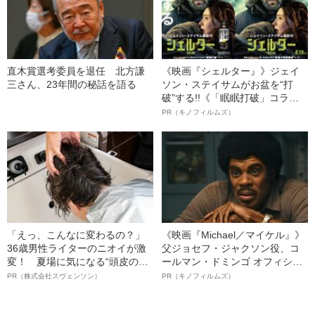
直木賞選考委員を退任 北方謙
《映画『シェルター』》ジェイ
三さん、23年間の秘話を語る
ソン・ステイサムがお盆を“打
破”する!!《「眠眠打破」コラ
ボ》
PR（キノフィルムズ）
「えっ、こんなに変わるの？」
《映画『Michael／マイケル』》
36歳男性ライターのニオイが激
父ジョセフ・ジャクソン役、コ
変！ 夏場に気になる“頭皮のニ
ールマン・ドミンゴ オフィシャ
オイ”や“ベタつき”を解消す
ルインタビュー“観客を魅了した
PR（株式会社スヴェンソン）
PR（キノフィルムズ）
る、“ウィッグのスペシャリス
名優、複雑な父親像への想いを
ト”が生み出した徹底ケアとは
語る”《日本興収70億円突破》