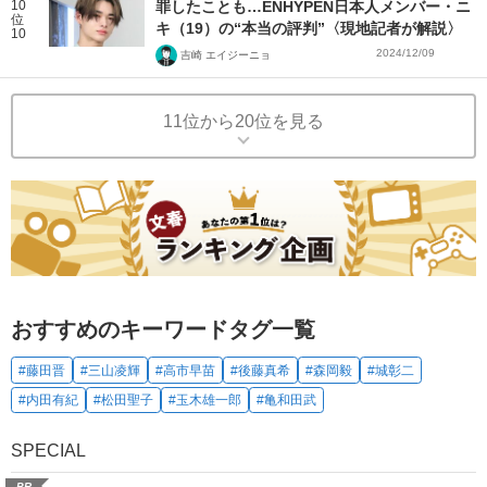
10
罪したことも…ENHYPEN日本人メンバー・ニ
位
キ（19）の“本当の評判”〈現地記者が解説〉
10
2024/12/09
吉崎 エイジーニョ
11位から20位を見る
おすすめのキーワードタグ一覧
#藤田晋
#三山凌輝
#高市早苗
#後藤真希
#森岡毅
#城彰二
#内田有紀
#松田聖子
#玉木雄一郎
#亀和田武
SPECIAL
PR