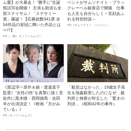
ム愛】が大暴走！ “勝手に”生誕
ベントがサムソナイト・ブラッ
祭試写会開催！ 主演も助演も全
クレーベル銀座店で開催 仕事
部ステイサム！「ステサミー
も人生も自分らしく～笑顔あふ
賞」爆誕！【応募総数941票 全
れる特別対談～
54作品の栄冠に輝いた作品とは
PR（サムソナイト・ジャパン）
ー!?】
PR（（株）キノフィルムズ）
《渡辺淳一原作＆娘・渡邉直子
「殺意はなかった」19歳女子高
監督》“女性の性”を真摯に描く意
生を強姦殺害したのになぜ…裁
欲作に黒木瞳・西岡德馬・吉田
判所と検察が対立した「驚きの
羊が出演決定！《映画『月がみ
判決」（昭和42年の事件）
ている』》
PR（キノフィルムズ）