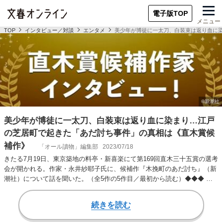
電子版TOP
メニュー
TOP
インタビュー／対談
エンタメ
美少年が博徒に一太刀、白装束は返り血に
美少年が博徒に一太刀、白装束は返り血に染まり…江戸
の芝居町で起きた「あだ討ち事件」の真相は《直木賞候
補作》
「オール讀物」編集部
2023/07/18
きたる7月19日、東京築地の料亭・新喜楽にて第169回直木三十五賞の選考
会が開かれる。作家・永井紗耶子氏に、候補作『木挽町のあだ討ち』（新
潮社）について話を聞いた。（全5作の5作目／最初から読む）◆◆◆ 大
姫入内を…
続きを読む