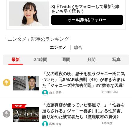
X(旧Twitter)をフォローして最新記事
をいち早く読もう
オール讀物をフォロー
「エンタメ」記事のランキング
エンタメ
総合
最新
24時間
週間
月間
写真
「父の通夜の晩、息子を狙うジャニー氏に気
づいた」元SMAP草彅剛（49）が巻き込まれ
た「ジャニーズ性加害問題」の“数奇な因縁”
2023/08/04
山本 雲丹
「近藤真彦が使っていた部屋で…」「性器を
NEW
握らされる」ジャニー喜多川による性加害、
語り始めた被害者たち《徹底取材の裏側》
9時間前
髙橋 大介