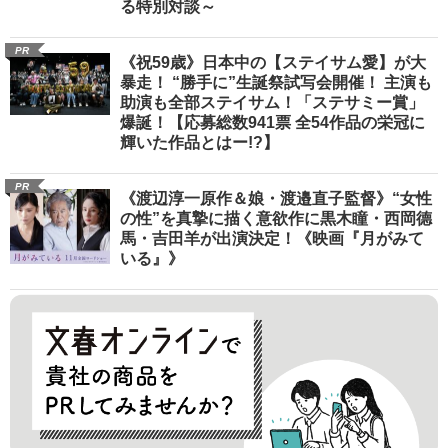
る特別対談～
PR
《祝59歳》日本中の【ステイサム愛】が大
暴走！ “勝手に”生誕祭試写会開催！ 主演も
助演も全部ステイサム！「ステサミー賞」
爆誕！【応募総数941票 全54作品の栄冠に
輝いた作品とはー!?】
PR
《渡辺淳一原作＆娘・渡邉直子監督》“女性
の性”を真摯に描く意欲作に黒木瞳・西岡德
馬・吉田羊が出演決定！《映画『月がみて
いる』》