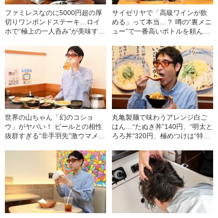
ファミレスなのに5000円超の厚
サイゼリヤで「高級ワインが飲
切りワンポンドステーキ…ロイ
める」って本当…？ 噂の“裏メニ
ホで“極上の一人呑み”が美味すぎ
ュー”で一番高いボトルを頼んで
た！
みた
世界の山ちゃん「幻のコショ
丸亀製麺で味わうアレンジ白ご
ウ」がヤバい！ ビールとの相性
はん…“たぬき丼”140円、“明太と
抜群すぎる“非手羽先”激ウマメニ
ろろ丼”320円、極めつけは“特製
ューを完全制覇してみた
天ぷらだし茶づけ”