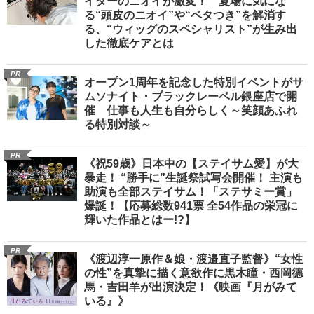
イターのニオイが激変！ 夏場に気にな
る“頭皮のニオイ”や“ベタつき”を解消す
る、“ウィッグのスペシャリスト”が生み出
した徹底ケアとは
PR
オープン1周年を記念した特別イベントがサ
ムソナイト・ブラックレーベル銀座店で開
催 仕事も人生も自分らしく～笑顔あふれ
る特別対談～
PR
《祝59歳》日本中の【ステイサム愛】が大
暴走！ “勝手に”生誕祭試写会開催！ 主演も
助演も全部ステイサム！「ステサミー賞」
爆誕！【応募総数941票 全54作品の栄冠に
輝いた作品とはー!?】
PR
《渡辺淳一原作＆娘・渡邉直子監督》“女性
の性”を真摯に描く意欲作に黒木瞳・西岡德
馬・吉田羊が出演決定！《映画『月がみて
いる』》