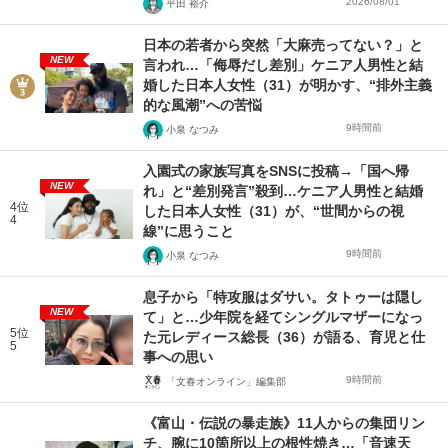
2026/08/01
平田 裕介
日本の若者から突然「大麻売ってない？」と
NEW
言われ…「侮辱だし差別」ケニア人男性と結
婚した日本人女性（31）が明かす、“排外主義
的な風潮”への苦悩
9時間前
小泉 なつみ
入園式の家族写真をSNSに投稿→「国へ帰
NEW
れ」と“差別発言”殺到…ケニア人男性と結婚
4位
した日本人女性（31）が、“世間からの視
4
線”に思うこと
9時間前
小泉 なつみ
息子から「特攻服はダサい。タトゥーは隠し
NEW
て」と…少年院を経てシングルマザーになっ
5位
た元レディース総長（36）が語る、育児と仕
5
事への思い
9時間前
「文春オンライン」編集部
《富山・伝説の暴走族》11人からの集団リン
チ、腕に10箇所以上の根性焼き…「音速天