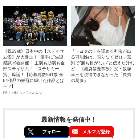
《祝59歳》日本中の【ステイサ
「トヨタの非を認める判決が出
ム愛】が大暴走！ “勝手に”生誕
る可能性は、限りなくゼロ」裁
祭試写会開催！ 主演も助演も全
判で“勝ち目がない”と伝えたけれ
部ステイサム！「ステサミー
ど…《池袋暴走事故》父・飯塚
賞」爆誕！【応募総数941票 全
幸三を説得できなかった「長男
54作品の栄冠に輝いた作品とは
の葛藤」
ー!?】
PR（（株）キノフィルムズ）
最新情報を発信中！
フォロー
メルマガ登録