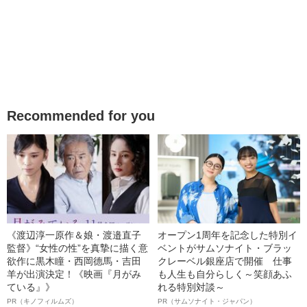
Recommended for you
《渡辺淳一原作＆娘・渡邉直子
オープン1周年を記念した特別イ
監督》“女性の性”を真摯に描く意
ベントがサムソナイト・ブラッ
欲作に黒木瞳・西岡德馬・吉田
クレーベル銀座店で開催 仕事
羊が出演決定！《映画『月がみ
も人生も自分らしく～笑顔あふ
ている』》
れる特別対談～
PR（キノフィルムズ）
PR（サムソナイト・ジャパン）