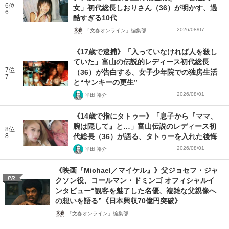
6位
女」初代総長しおりさん（36）が明かす、過
6
酷すぎる10代
2026/08/07
「文春オンライン」編集部
《17歳で逮捕》「入っていなければ人を殺し
ていた」富山の伝説的レディース初代総長
7位
（36）が告白する、女子少年院での独房生活
7
と“ヤンキーの更生”
2026/08/01
平田 裕介
《14歳で指にタトゥー》「息子から『ママ、
腕は隠して』と…」富山伝説のレディース初
8位
8
代総長（36）が語る、タトゥーを入れた後悔
2026/08/01
平田 裕介
《映画『Michael／マイケル』》父ジョセフ・ジャ
PR
クソン役、コールマン・ドミンゴ オフィシャルイ
ンタビュー“観客を魅了した名優、複雑な父親像へ
の想いを語る”《日本興収70億円突破》
「文春オンライン」編集部