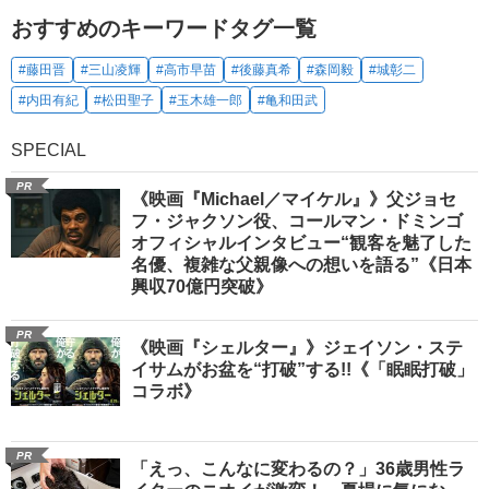
おすすめのキーワードタグ一覧
#藤田晋
#三山凌輝
#高市早苗
#後藤真希
#森岡毅
#城彰二
#内田有紀
#松田聖子
#玉木雄一郎
#亀和田武
SPECIAL
PR
《映画『Michael／マイケル』》父ジョセ
フ・ジャクソン役、コールマン・ドミンゴ
オフィシャルインタビュー“観客を魅了した
名優、複雑な父親像への想いを語る”《日本
興収70億円突破》
PR
《映画『シェルター』》ジェイソン・ステ
イサムがお盆を“打破”する!!《「眠眠打破」
コラボ》
PR
「えっ、こんなに変わるの？」36歳男性ラ