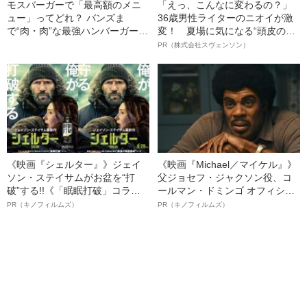
モスバーガーで「最高額のメニ
「えっ、こんなに変わるの？」
ュー」ってどれ？ バンズま
36歳男性ライターのニオイが激
で“肉・肉”な最強ハンバーガーを
変！ 夏場に気になる“頭皮のニ
食べてみた《野菜好きも大満
オイ”や“ベタつき”を解消す
PR（株式会社スヴェンソン）
足！》
る、“ウィッグのスペシャリス
ト”が生み出した徹底ケアとは
《映画『シェルター』》ジェイ
《映画『Michael／マイケル』》
ソン・ステイサムがお盆を“打
父ジョセフ・ジャクソン役、コ
破”する!!《「眠眠打破」コラ
ールマン・ドミンゴ オフィシャ
ボ》
ルインタビュー“観客を魅了した
PR（キノフィルムズ）
PR（キノフィルムズ）
名優、複雑な父親像への想いを
語る”《日本興収70億円突破》