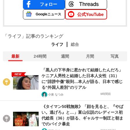
フォロー
公式YouTube
Googleニュース
「ライフ」記事のランキング
ライフ
総合
最新
24時間
週間
月間
写真
「黒人の下半身に惹かれて結婚したんだろ」
NEW
ケニア人男性と結婚した日本人女性（31）
に“誹謗中傷”殺到…本人が語る、日本で感じ
る“外国人差別”のリアル
9時間前
小泉 なつみ
《タイマン50戦無敗》「顔を見ると、『やば
い。逃げろ』と…」富山伝説のレディース初
代総長（36）が語る、ギャルサー制圧と朝ま
でのバイク暴走