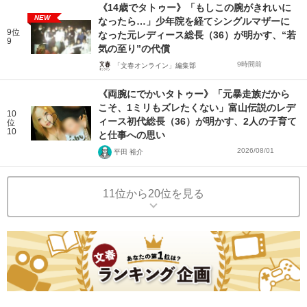
《14歳でタトゥー》「もしこの腕がきれいに
NEW
なったら…」少年院を経てシングルマザーに
9位
なった元レディース総長（36）が明かす、“若
9
気の至り”の代償
9時間前
「文春オンライン」編集部
《両腕にでかいタトゥー》「元暴走族だから
こそ、1ミリもズレたくない」富山伝説のレデ
10
ィース初代総長（36）が明かす、2人の子育て
位
10
と仕事への思い
2026/08/01
平田 裕介
11位から20位を見る