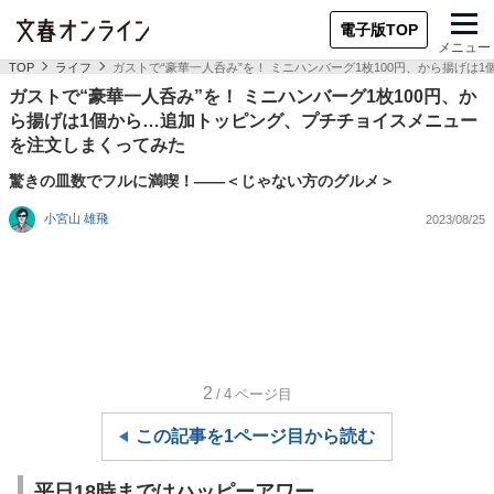
電子版TOP
メニュー
TOP
ライフ
ガストで“豪華一人呑み”を！ ミニハンバーグ1枚100円、から揚げ
ガストで“豪華一人呑み”を！ ミニハンバーグ1枚100円、か
ら揚げは1個から…追加トッピング、プチチョイスメニュー
を注文しまくってみた
驚きの皿数でフルに満喫！――＜じゃない方のグルメ＞
小宮山 雄飛
2023/08/25
2
/4
ページ目
この記事を1ページ目から読む
平日18時まではハッピーアワー