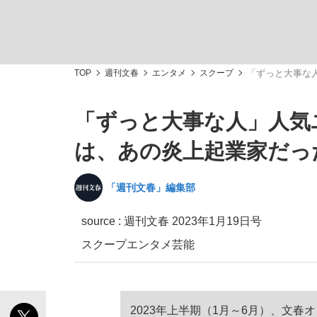
TOP
週刊文春
エンタメ
スクープ
「ずっと大事な人
「ずっと大事な人」人気
私のあのとき、私のいま
は、あの炎上起業家だった―
「週刊文春」編集部
source :
週刊文春 2023年1月19日号
スクープ
エンタメ
芸能
キングの誕生を、目撃せよ。
2023年上半期（1月～6月）、文