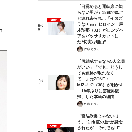
「目覚めると運転席に知
らない男が」18歳で車ご
と連れ去られ…『イタズ
NEW
ラなKiss』ヒロイン・麻
6位
6
木玲那（31）がロングヘ
ロ
アをバッサリカットし
た“切実な理由”
佐藤 ちひろ
「再結成するなら5人全員
がいい」「でも、どうし
ても連絡が取れなく
て…」元ZONE・
7位
7
MIZUHO（38）が明かす
「19年ぶりに芸能界復
帰」した本当の理由
佐藤 ちひろ
「宮脇咲良じゃないほ
う」“知名度の差”が懸念
NEW
されたが…それでもLE