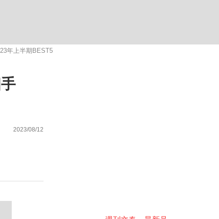
む将棋
年上半期BEST5
相手
2023/08/12