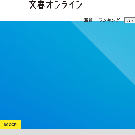
新着
ランキング
カテ
スクープ
ニュー
おすすめのキ
#藤田晋
#三
#玉木雄一郎
「キオクシアの投資の桁は一つ多くてもいい」
終戦から81年