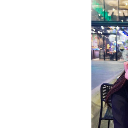
「90%は失敗する。でも…」本田圭佑が初め