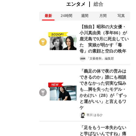
エンタメ
総合
最新
24時間
週間
月間
写真
【独自】昭和の大女優・
小川真由美（享年86）が
SCOOP!
鹿児島で3月に死去してい
た 実娘が明かす「毒
母」の素顔と空白の晩年
「文藝春秋」編集部
「義足の体で夜の営みは
できるのか」誰にも相談
できなかった切実な悩み
NEW
も…脚を失ったモデル・
かわけい（28）が「ずっ
と運がいい」と言えるワ
ケ
市川 はるひ
「足をもう一本失わない
と学ばないんですね」痛