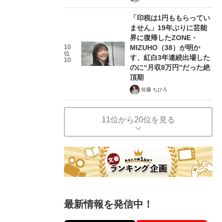
「印税は1円ももらってい
ません」19年ぶりに芸能
界に復帰したZONE・
10
MIZUHO（38）が明か
位
す、紅白3年連続出場した
10
のに“月収8万円”だった絶
頂期
佐藤 ちひろ
11位から20位を見る
最新情報を発信中！