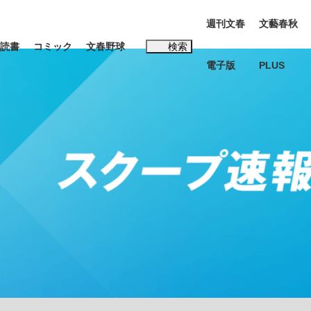
週刊文春
文藝春秋
読書
コミック
文春野球
検索
電子版
PLUS
インタビュー
読書
#松田聖子
K-POPアイドルたち