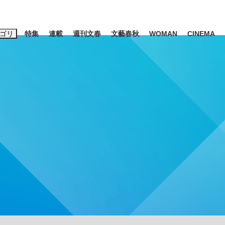
ゴリ
特集
連載
週刊文春
文藝春秋
WOMAN
CINEMA
キーワード入力
ス
エンタメ
ライフ
ビジネス
ーワードタグ一覧
山凌輝
#高市早苗
#後藤真希
#森岡毅
#城彰二
#内田有紀
#亀和田武
時価総額が一時トヨタ超え...
日本生まれの