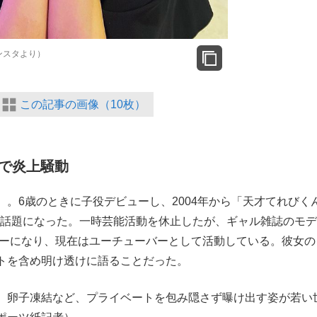
ンスタより）
この記事の画像（10枚）
で炎上騒動
。6歳のときに子役デビューし、2004年から「天才てれびく
して話題になった。一時芸能活動を休止したが、ギャル雑誌のモ
リーになり、現在はユーチューバーとして活動している。彼女の
ベートを含め明け透けに語ることだった。
、卵子凍結など、プライベートを包み隠さず曝け出す姿が若い