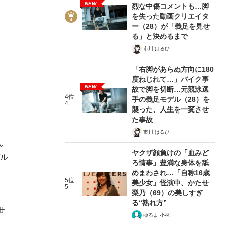
NEW
烈な中傷コメントも…脚
を失った動画クリエイタ
ー（28）が「義足を見せ
る」と決めるまで
市川 はるひ
「右脚があらぬ方向に180
度ねじれて…」バイク事
NEW
故で脚を切断…元競泳選
4位
手の義足モデル（28）を
4
襲った、人生を一変させ
た事故
市川 はるひ
ん
ヤクザ顔負けの「血みど
デル
ろ情事」豊満な身体を舐
めまわされ…「自称16歳
5位
美少女」怪演中、かたせ
5
梨乃（69）の美しすぎ
る“熟れ方”
世
ゆるま 小林