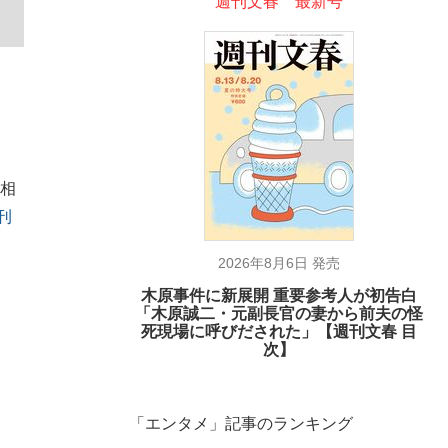
週刊文春 最新号
際相
刊
2026年8月6日 発売
木原事件に新展開 重要参考人が初告白
「木原誠二・元副長官の妻から前夫の怪
死現場に呼びだされた」【週刊文春 目
次】
在記》RM→渋谷で飲み会、JIN→伊豆の...
「エンタメ」記事のランキング