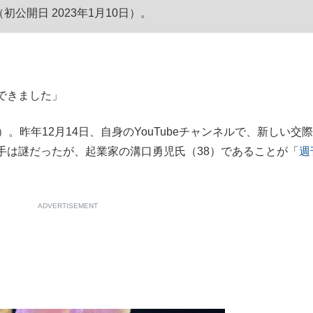
（初公開日 2023年1月10日）。
もっと見る
が鹿児島で3月に死去し...
できました」
昨年12月14日、自身のYouTubeチャンネルで、新しい交
手は謎だったが、起業家の溝口勇児氏（38）であることが「
週
ADVERTISEMENT
照ノ富士に激怒され...
《BTS厳戒トーキョー滞