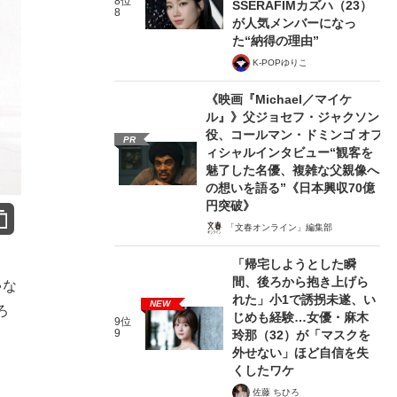
8位
SSERAFIMカズハ（23）
8
が人気メンバーになっ
た“納得の理由”
K-POPゆりこ
《映画『Michael／マイケ
ル』》父ジョセフ・ジャクソン
役、コールマン・ドミンゴ オフ
PR
ィシャルインタビュー“観客を
魅了した名優、複雑な父親像へ
の想いを語る”《日本興収70億
円突破》
「文春オンライン」編集部
「帰宅しようとした瞬
間、後ろから抱き上げら
ゃな
れた」小1で誘拐未遂、い
NEW
ろ
じめも経験…女優・麻木
9位
9
玲那（32）が「マスクを
外せない」ほど自信を失
くしたワケ
佐藤 ちひろ