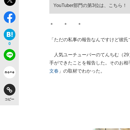
YouTuber部門の第3位は、こちら！
＊ ＊ ＊
【独自】昭和の大女優・小川真由美（享年86）
「ただの私事の報告なんですけど彼氏
0
人気ユーチューバーのてんちむ（29）。
手ができたことを報告した。そのお相
文春
」の取材でわかった。
コピー
《VIVANT》頼れる相棒・ドラムが認めた“