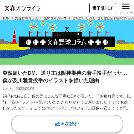
電子版TOP
メニュー
TOP
文春野球コラム
阪神タイガース
突然届いたDM。送り主は阪神期待の若
突然届いたDM。送り主は阪神期待の若手投手だった…
僕が及川雅貴投手のイラストを描いた理由
りおた
2023/09/05
2年前のある日、僕の元にこんな丁寧なDMが届いた。「お疲れ様です。以
前、僕のイラストを描いていただきありがとうございました！ とても嬉
しかったです。そこでなのですが今、プロフィール画像を変えようと思い
迷っていまして…
続きを読む