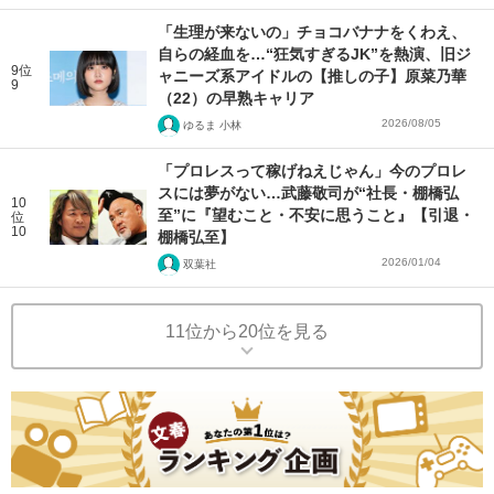
「生理が来ないの」チョコバナナをくわえ、
自らの経血を…“狂気すぎるJK”を熱演、旧ジ
9位
ャニーズ系アイドルの【推しの子】原菜乃華
9
（22）の早熟キャリア
2026/08/05
ゆるま 小林
「プロレスって稼げねえじゃん」今のプロレ
スには夢がない…武藤敬司が“社長・棚橋弘
10
至”に『望むこと・不安に思うこと』【引退・
位
10
棚橋弘至】
2026/01/04
双葉社
11位から20位を見る