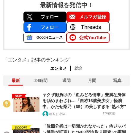
最新情報を発信中！
フォロー
メルマガ登録
フォロー
公式YouTube
Googleニュース
「エンタメ」記事のランキング
エンタメ
総合
最新
24時間
週間
月間
写真
ヤクザ顔負けの「血みどろ情事」豊満な身体
NEW
を舐めまわされ…「自称16歳美少女」怪演
中、かたせ梨乃（69）の美しすぎる“熟れ方”
15時間前
ゆるま 小林
「敗因分析は一切聞かれなかった」侍ジャパ
SCOOP!
ン選手が証言した“NPB聞き取り調査”の実態