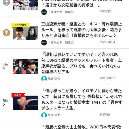
「選手から次期監督の要求は…」
18時間前
「週刊文春」編集部
三山凌輝が妻・趣里との「キス・濡れ場禁止
SCOOP!
ルール」を破って既婚の元宝塚女優・花乃ま
りあと連日密会《直撃後にもホテルへ…》
2026/08/04
「週刊文春」編集部
「謝礼はお花でいいですか？」と言われ絶
句…SNSで話題のマッスルフルート奏者・上
4位
原麻衣が語る、プロでも「食べていけない」
4
音楽界のリアル
2026/08/01
我妻 弘崇
「僕は根っこが違う。イロモノ団体から来た
NEW
んで」新日に所属しても“外様扱い”…それで
5位
もスターになった飯伏幸太（44）の「異色す
5
ぎるレスラー人生」
8時間前
飯伏 幸太
「最悪の空気のまま解散」WBC日本代表“敗