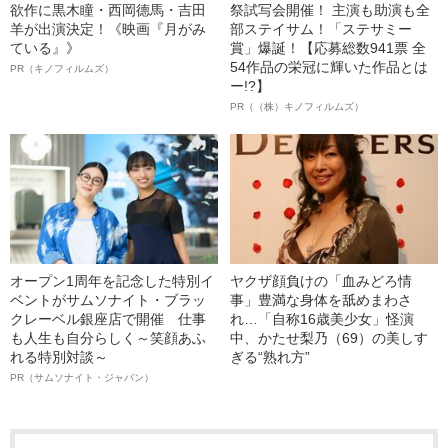
欲作に黒木瞳・西岡德馬・吉田
祭試写会開催！ 主演も助演も全
羊が出演決定！《映画『月がみ
部ステイサム！「ステサミー
ている』》
賞」爆誕！【応募総数941票 全
54作品の栄冠に輝いた作品とは
PR（キノフィルムズ）
ー!?】
PR（（株）キノフィルムズ）
オープン1周年を記念した特別イ
ヤクザ顔負けの「血みどろ情
ベントがサムソナイト・ブラッ
事」豊満な身体を舐めまわさ
クレーベル銀座店で開催 仕事
れ…「自称16歳美少女」怪演
も人生も自分らしく～笑顔あふ
中、かたせ梨乃（69）の美しす
れる特別対談～
ぎる“熟れ方”
PR（サムソナイト・ジャパン）