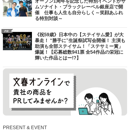
オープン1周年を記念した特別イベントがサ
ムソナイト・ブラックレーベル銀座店で開
催 仕事も人生も自分らしく～笑顔あふれ
る特別対談～
PR
《祝59歳》日本中の【ステイサム愛】が大
暴走！ “勝手に”生誕祭試写会開催！ 主演も
助演も全部ステイサム！「ステサミー賞」
爆誕！【応募総数941票 全54作品の栄冠に
輝いた作品とはー!?】
PRESENT & EVENT