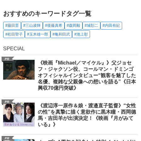
おすすめのキーワードタグ一覧
#藤田晋
#三山凌輝
#後藤真希
#森岡毅
#城彰二
#内田有紀
#松田聖子
#玉木雄一郎
#亀和田武
#池上彰
SPECIAL
PR
《映画『Michael／マイケル』》父ジョセ
フ・ジャクソン役、コールマン・ドミンゴ
オフィシャルインタビュー“観客を魅了した
名優、複雑な父親像への想いを語る”《日本
興収70億円突破》
PR
《渡辺淳一原作＆娘・渡邉直子監督》“女性
の性”を真摯に描く意欲作に黒木瞳・西岡德
馬・吉田羊が出演決定！《映画『月がみて
いる』》
PR