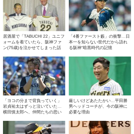
居酒屋で「TABUCHI 22」ユニフ
「4番ファースト藪」の衝撃…日
ォームを着ていたら、阪神ファ
本一を知らない世代だから語れ
ン(75歳)を泣かせてしまった話
る阪神“暗黒時代の記憶
「ヨコの分まで背負っていく」
厳しいけどあたたかい…平田勝
岩貞祐太はずっと泣いていた…
男ヘッドコーチが、今の阪神に
横田慎太郎へ、仲間たちの思い
必要な理由