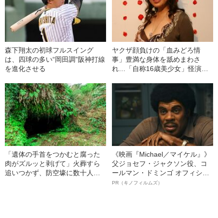
森下翔太の初球フルスイング
ヤクザ顔負けの「血みどろ情
は、四球の多い“岡田調”阪神打線
事」豊満な身体を舐めまわさ
を進化させる
れ…「自称16歳美少女」怪演
中、かたせ梨乃（69）の美しす
ぎる“熟れ方”
「遺体の手首をつかむと腐った
《映画『Michael／マイケル』》
肉がズルッと剥げて」火葬すら
父ジョセフ・ジャクソン役、コ
追いつかず、防空壕に数十人
ールマン・ドミンゴ オフィシャ
を“集団土葬”…この世の地獄を見
ルインタビュー“観客を魅了した
PR（キノフィルムズ）
た少年兵が明かした“過酷すぎる
名優、複雑な父親像への想いを
任務”とは
語る”《日本興収70億円突破》