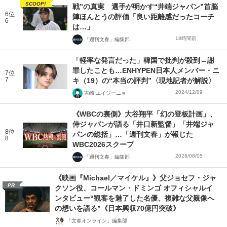
SCOOP!
戦”の真実 選手が明かす“井端ジャパン”首脳
6位
陣ほんとうの評価「良い距離感だったコーチ
6
は…」
18時間前
「週刊文春」編集部
「軽率な発言だった」韓国で批判が殺到→謝
罪したことも…ENHYPEN日本人メンバー・ニ
7位
7
キ（19）の“本当の評判”〈現地記者が解説〉
2024/12/09
吉崎 エイジーニョ
《WBCの裏側》大谷翔平「幻の登板計画」、
侍ジャパンが語る「井口新監督」「井端ジャ
8位
パンの総括」…「週刊文春」が報じた
8
WBC2026スクープ
2026/08/05
「週刊文春」編集部
《映画『Michael／マイケル』》父ジョセフ・ジャ
PR
クソン役、コールマン・ドミンゴ オフィシャルイ
ンタビュー“観客を魅了した名優、複雑な父親像へ
の想いを語る”《日本興収70億円突破》
「文春オンライン」編集部