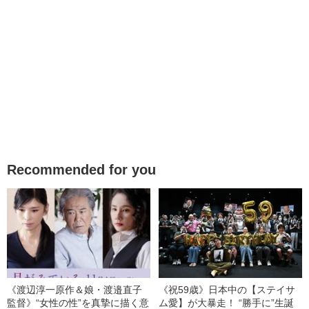
Recommended for you
《渡辺淳一原作＆娘・渡邉直子
《祝59歳》日本中の【ステイサ
監督》“女性の性”を真摯に描く意
ム愛】が大暴走！ “勝手に”生誕