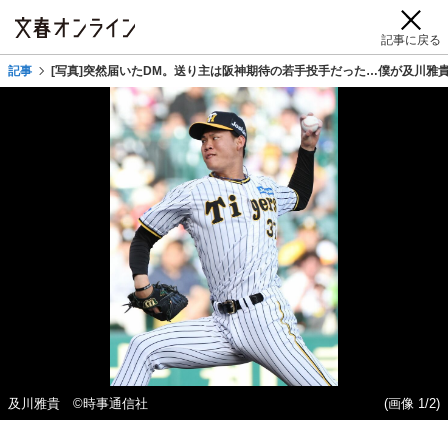
記事に戻る
記事
[写真]突然届いたDM。送り主は阪神期待の若手投手だった…僕が及川雅
及川雅貴 ©時事通信社
(画像 1/2)