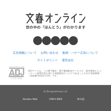
広告掲載について
お問い合わせ
動画・バナー広告について
サイトポリシー
運営会社
ABJマークは、この電子書店・電子書籍配信サービスが、著作権者からコ
ンテンツ使用許諾を得た正規版配信サービスであることを示す登録商標
（登録番号6091713号）です。
(c) Bungeishunju Ltd.
Number Web
CREA WEB
本の話