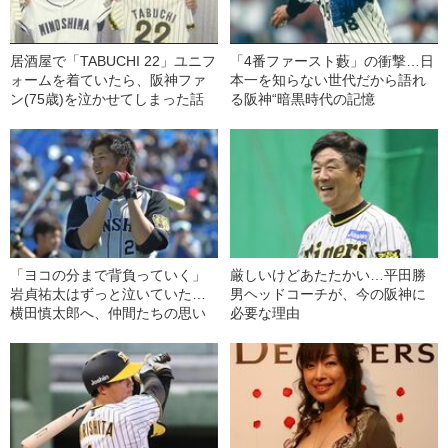
居酒屋で「TABUCHI 22」ユニフ
「4番ファースト藪」の衝撃…日
ォームを着ていたら、阪神ファ
本一を知らない世代だから語れ
ン(75歳)を泣かせてしまった話
る阪神“暗黒時代の記憶
「ヨコの分まで背負っていく」
厳しいけどあたたかい…平田勝
岩貞祐太はずっと泣いていた…
男ヘッドコーチが、今の阪神に
横田慎太郎へ、仲間たちの思い
必要な理由