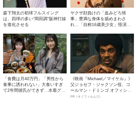
森下翔太の初球フルスイング
ヤクザ顔負けの「血みどろ情
は、四球の多い“岡田調”阪神打線
事」豊満な身体を舐めまわさ
を進化させる
れ…「自称16歳美少女」怪演
中、かたせ梨乃（69）の美しす
ぎる“熟れ方”
「食費は月40万円」「男性から
《映画『Michael／マイケル』》
食事に誘われない」大食いすぎ
父ジョセフ・ジャクソン役、コ
て2年間彼氏ができず…水着グラ
ールマン・ドミンゴ オフィシャ
ビアも話題の“可愛すぎる”大食い
ルインタビュー“観客を魅了した
PR（キノフィルムズ）
女子（24）が語る、驚愕の食生
名優、複雑な父親像への想いを
活
語る”《日本興収70億円突破》