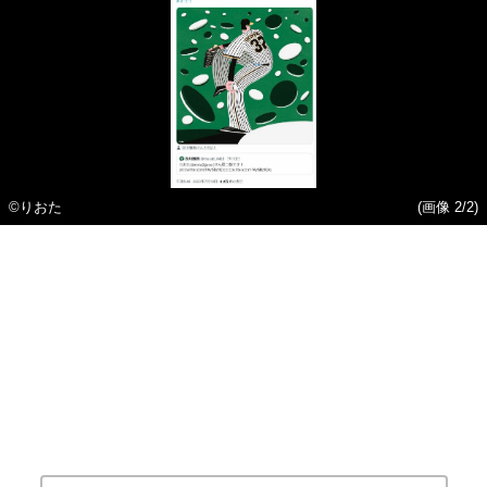
©りおた
(画像 2/2)