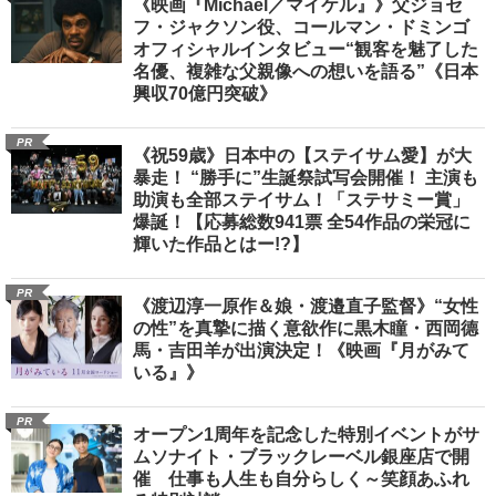
《映画『Michael／マイケル』》父ジョセ
フ・ジャクソン役、コールマン・ドミンゴ
オフィシャルインタビュー“観客を魅了した
名優、複雑な父親像への想いを語る”《日本
興収70億円突破》
PR
《祝59歳》日本中の【ステイサム愛】が大
暴走！ “勝手に”生誕祭試写会開催！ 主演も
助演も全部ステイサム！「ステサミー賞」
爆誕！【応募総数941票 全54作品の栄冠に
輝いた作品とはー!?】
PR
《渡辺淳一原作＆娘・渡邉直子監督》“女性
の性”を真摯に描く意欲作に黒木瞳・西岡德
馬・吉田羊が出演決定！《映画『月がみて
いる』》
PR
オープン1周年を記念した特別イベントがサ
ムソナイト・ブラックレーベル銀座店で開
催 仕事も人生も自分らしく～笑顔あふれ