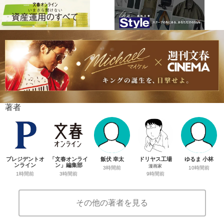
著者
プレジデントオ
「文春オンライ
飯伏 幸太
ドリヤス工場
ゆるま 小林
ンライン
ン」編集部
漫画家
3時間前
10時間前
1時間前
3時間前
9時間前
その他の著者を見る