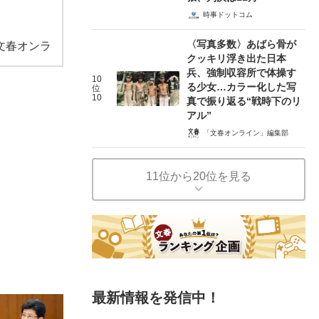
時事ドットコム
〈写真多数〉あばら骨が
文春オンラ
クッキリ浮き出た日本
兵、強制収容所で体操す
10
る少女…カラー化した写
位
10
真で振り返る“戦時下のリ
アル”
「文春オンライン」編集部
11位から20位を見る
最新情報を発信中！