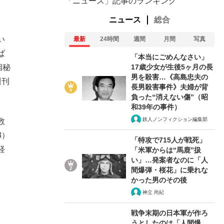
「ニュース」記事のランキング
ニュース
総合
い
最新
24時間
週間
月間
写真
ば
「本当にごめんなさい」
17歳少女が生後5ヶ月の長
相秘
男を殺害…《高島忠夫の
週刊
長男殺害事件》夫婦が背
負った“消えない傷”（昭
和39年の事件）
鉄人ノンフィクション編集部
数
3）
「特攻で715人が戦死」
経
「米軍からは“馬鹿”扱
い」…発案者なのに「人
間爆弾・桜花」に乗れな
かった男のその後
神立 尚紀
戦争末期の日本軍が作ろ
うとしたのは「人間爆