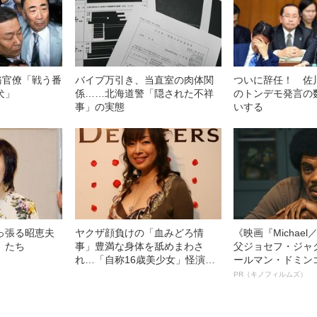
務官僚「戦う番
バイブ万引き、当直室の肉体関
ついに辞任！ 佐
犬」
係……北海道警「隠された不祥
のトンデモ発言の
事」の実態
いする
っ張る昭恵夫
ヤクザ顔負けの「血みどろ情
《映画『Michae
」たち
事」豊満な身体を舐めまわさ
父ジョセフ・ジャ
れ…「自称16歳美少女」怪演
ールマン・ドミン
中、かたせ梨乃（69）の美しす
ルインタビュー“
PR（キノフィルムズ）
ぎる“熟れ方”
名優、複雑な父親
語る”《日本興収7