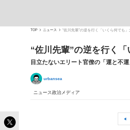
TOP
ニュース
“佐川先輩”の逆を行く「いくら何でも
“佐川先輩”の逆を行く
「敗因分析は一切聞かれなかった」侍ジャパン選
キングの誕生を、目撃せよ。
目立たないエリート官僚の「運と不運
urbansea
ニュース
政治
メディア
the Style
「目標達成できなかったからと言って…」サッ