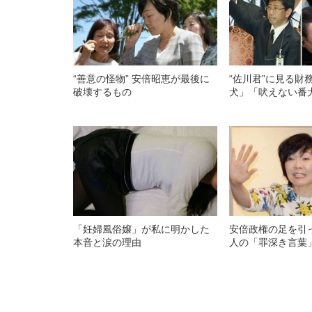
“善意の怪物” 安倍昭恵が最後に
“佐川君”に見る財
破壊するもの
犬」「吠えない番
「妊婦風俗嬢」が私に明かした
安倍政権の足を引
本音と涙の理由
人の「罪深き言葉