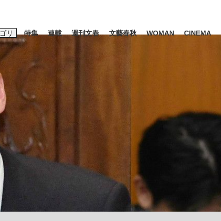
ゴリ
特集
連載
週刊文春
文藝春秋
WOMAN
CINEMA
キーワード入力
ス
エンタメ
ライフ
ビジネス
ーワードタグ一覧
山凌輝
#高市早苗
#後藤真希
#森岡毅
#城彰二
#内田有紀
観る将棋、読
#亀和田武
て明かした日本代表監督に...
「最悪の空気のまま解散」W