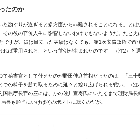
ったのか
もっと見る
いた勘ぐりが過ぎると多方面から非難されることになる。とは
、その後の官僚人生に影響しないわけでもないようだ。たとえ
ことですが、彼は目立った実績はなくても、第1次安倍政権で首
ければ重用される、という前例が生まれたのです」（注2）と
つて秘書官として仕えたのが野田佳彦首相だったのは、「三十
とつの椅子を勝ち取るために延々と繰り広げられる戦い」（注
え国税庁長官の座には、かの佐川宣寿氏にいたるまで理財局長
財局長も順当にいけばそのポストに就くのだが。