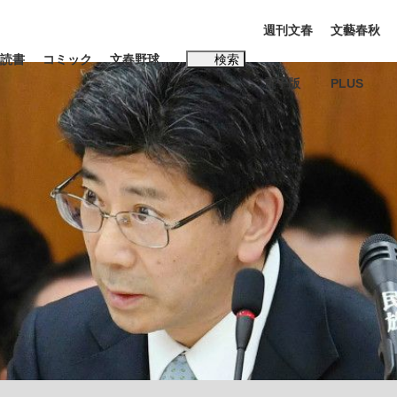
週刊文春
文藝春秋
読書
コミック
文春野球
検索
電子版
PLUS
インタビュー
読書
#松田聖子
む将棋
BC日本代表“敗戦”の真実 選手が明かす...