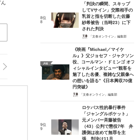
どん
「判決の瞬間、スキップ
してVサイン」交際相手の
乳首と指を切断した佐藤
8位
8
紗希被告（当時23）に下
された判決
「文春オンライン」編集部
《映画『Michael／マイケ
ル』》父ジョセフ・ジャクソン
役、コールマン・ドミンゴ オフ
PR
ィシャルインタビュー“観客を
魅了した名優、複雑な父親像へ
の想いを語る”《日本興収70億
円突破》
「文春オンライン」編集部
ロケバス性的暴行事件
「ジャングルポケット」
元メンバー斉藤被告
9位
（43）公判で懲役7年 弁
9
護側は改めて無罪を主
張、判決は11月