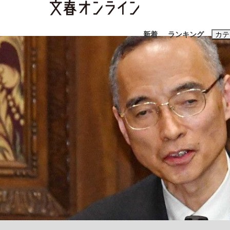
新着
ランキング
カテ
スクープ
ニュー
おすすめのキ
#藤田晋
#三
#玉木雄一郎
「90%は失敗する。でも…」本田圭佑が初め
終戦から81年