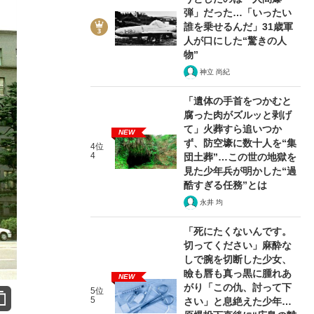
弾」だった…「いったい
誰を乗せるんだ」31歳軍
人が口にした“驚きの人
物”
神立 尚紀
「遺体の手首をつかむと
腐った肉がズルッと剥げ
て」火葬すら追いつか
NEW
ず、防空壕に数十人を“集
4位
4
団土葬”…この世の地獄を
見た少年兵が明かした“過
酷すぎる任務”とは
永井 均
「死にたくないんです。
切ってください」麻酔な
しで腕を切断した少女、
瞼も唇も真っ黒に腫れあ
NEW
がり「この仇、討って下
5位
5
さい」と息絶えた少年…