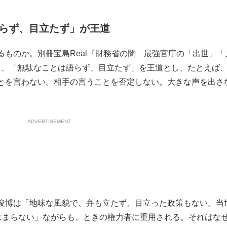
らず、目立たず」が王道
ものか。別冊宝島Real『財務省の闇 最強官庁の「出世」「
ると、「無駄なことは語らず、目立たず」を王道とし、たとえば
とを言わない。相手の言うことを否定しない。大きな声を出さ
ADVERTISEMENT
俊博は「地味な風貌で、弁も立たず、目立った政策もない。当
てはまらない」ながらも、ときの権力者に重用される。それはな