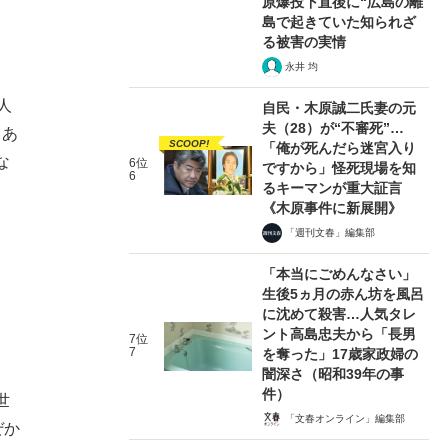
原爆投下直後に“広島の離
島で起きていた知られざ
る被害の実情
永井 均
人
自民・木原誠二氏妻の元
夫（28）が“不審死”…
、あ
SCOOP!
「俺が死んだら迷宮入り
な
6位
ですから」怪死現場を知
6
るキーマンが重大証言
《木原事件に新展開》
「週刊文春」編集部
「本当にごめんなさい」
生後5ヵ月の赤ん坊を風呂
に沈めて殺害…人気タレ
ント高島忠夫から「長男
7位
7
を奪った」17歳家政婦の
闇深さ（昭和39年の事
件）
世
「文春オンライン」編集部
ぜか