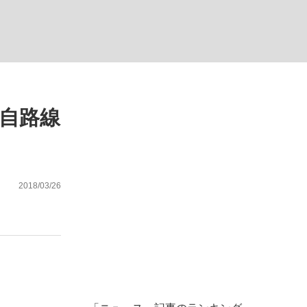
ない資産運用のすべて
独自路線
が悲しい」『北の国から』倉本聰氏（91...
2018/03/26