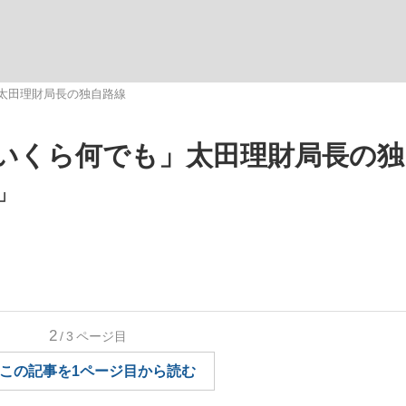
いまさら聞け
」太田理財局長の独自路線
「いくら何でも」太田理財局長の
手が証言した“NPB聞...
「クマが悪者扱いされているの
」
2
/3
ページ目
もっと見る
この記事を1ページ目から読む
カー日本代表・森保一監督...