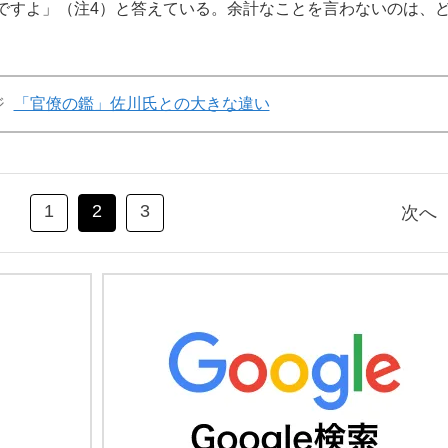
ですよ」（注4）と答えている。余計なことを言わないのは、
ジ
「官僚の鑑」佐川氏との大きな違い
1
2
3
次へ