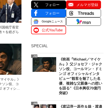
フォロー
メルマガ登録
フォロー
Googleニュース
川国税庁長官
公式YouTube
数々を総ざら
SPECIAL
PR
《映画『Michael／マイケ
ル』》父ジョセフ・ジャク
ソン役、コールマン・ドミ
ンゴ オフィシャルインタ
ビュー“観客を魅了した名
l／マイケル』》
優、複雑な父親像への想い
クソン役、コ
を語る”《日本興収70億円
ゴ オフィシャ
突破》
観客を魅了した
像への想いを
0億円突破》
PR
《渡辺淳一原作＆娘・渡邉