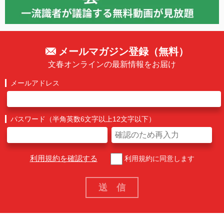
メールマガジン登録（無料）
文春オンラインの最新情報をお届け
メールアドレス
パスワード（半角英数6文字以上12文字以下）
利用規約を確認する
利用規約に同意します