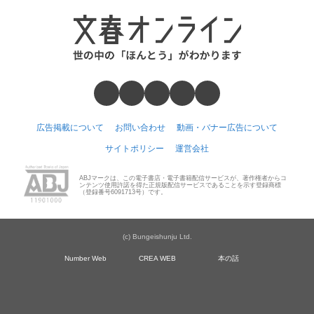
広告掲載について
お問い合わせ
動画・バナー広告について
サイトポリシー
運営会社
ABJマークは、この電子書店・電子書籍配信サービスが、著作権者からコ
ンテンツ使用許諾を得た正規版配信サービスであることを示す登録商標
（登録番号6091713号）です。
(c) Bungeishunju Ltd.
Number Web
CREA WEB
本の話