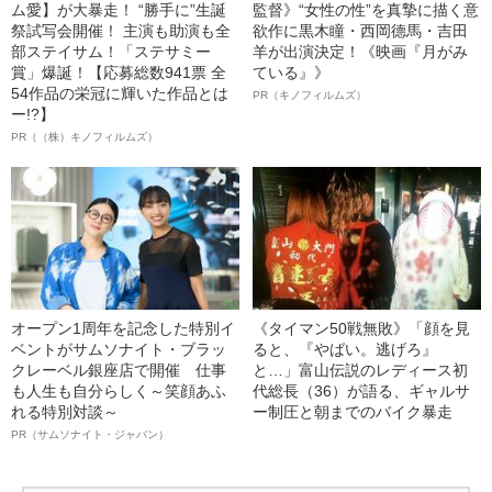
ム愛】が大暴走！ “勝手に”生誕
監督》“女性の性”を真摯に描く意
祭試写会開催！ 主演も助演も全
欲作に黒木瞳・西岡德馬・吉田
部ステイサム！「ステサミー
羊が出演決定！《映画『月がみ
賞」爆誕！【応募総数941票 全
ている』》
54作品の栄冠に輝いた作品とは
PR（キノフィルムズ）
ー!?】
PR（（株）キノフィルムズ）
オープン1周年を記念した特別イ
《タイマン50戦無敗》「顔を見
ベントがサムソナイト・ブラッ
ると、『やばい。逃げろ』
クレーベル銀座店で開催 仕事
と…」富山伝説のレディース初
も人生も自分らしく～笑顔あふ
代総長（36）が語る、ギャルサ
れる特別対談～
ー制圧と朝までのバイク暴走
PR（サムソナイト・ジャパン）