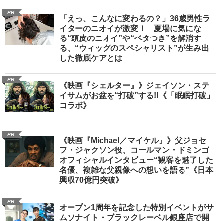
PR
「えっ、こんなに変わるの？」36歳男性ラ
イターのニオイが激変！ 夏場に気にな
る“頭皮のニオイ”や“ベタつき”を解消す
る、“ウィッグのスペシャリスト”が生み出
した徹底ケアとは
PR
《映画『シェルター』》ジェイソン・ステ
イサムがお盆を“打破”する!!《「眠眠打破」
コラボ》
PR
《映画『Michael／マイケル』》父ジョセ
フ・ジャクソン役、コールマン・ドミンゴ
オフィシャルインタビュー“観客を魅了した
名優、複雑な父親像への想いを語る”《日本
興収70億円突破》
PR
オープン1周年を記念した特別イベントがサ
ムソナイト・ブラックレーベル銀座店で開