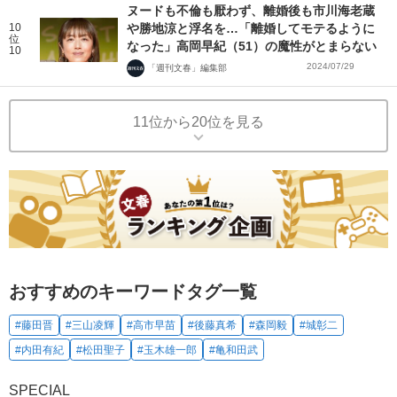
ヌードも不倫も厭わず、離婚後も市川海老蔵
10
や勝地涼と浮名を…「離婚してモテるように
位
なった」高岡早紀（51）の魔性がとまらない
10
2024/07/29
「週刊文春」編集部
11位から20位を見る
おすすめのキーワードタグ一覧
#藤田晋
#三山凌輝
#高市早苗
#後藤真希
#森岡毅
#城彰二
#内田有紀
#松田聖子
#玉木雄一郎
#亀和田武
SPECIAL