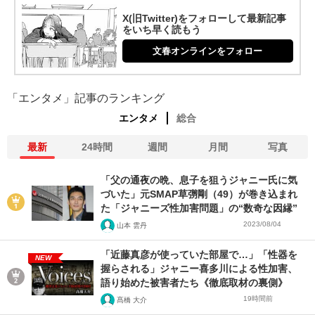
X(旧Twitter)をフォローして最新記事
をいち早く読もう
文春オンラインをフォロー
「エンタメ」記事のランキング
エンタメ
総合
最新
24時間
週間
月間
写真
「父の通夜の晩、息子を狙うジャニー氏に気
づいた」元SMAP草彅剛（49）が巻き込まれ
た「ジャニーズ性加害問題」の“数奇な因縁”
2023/08/04
山本 雲丹
「近藤真彦が使っていた部屋で…」「性器を
NEW
握らされる」ジャニー喜多川による性加害、
語り始めた被害者たち《徹底取材の裏側》
19時間前
髙橋 大介