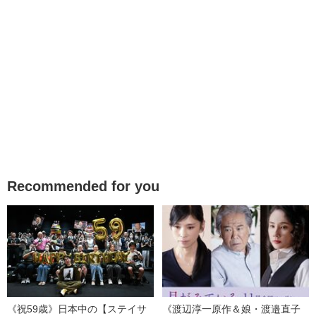
Recommended for you
《祝59歳》日本中の【ステイサ
《渡辺淳一原作＆娘・渡邉直子