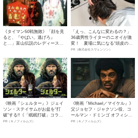
《タイマン50戦無敗》「顔を見
「えっ、こんなに変わるの？」
ると、『やばい。逃げろ』
36歳男性ライターのニオイが激
と…」富山伝説のレディース初
変！ 夏場に気になる“頭皮のニ
代総長（36）が語る、ギャルサ
オイ”や“ベタつき”を解消す
PR（株式会社スヴェンソン）
ー制圧と朝までのバイク暴走
る、“ウィッグのスペシャリス
ト”が生み出した徹底ケアとは
《映画『シェルター』》ジェイ
《映画『Michael／マイケル』》
ソン・ステイサムがお盆を“打
父ジョセフ・ジャクソン役、コ
破”する!!《「眠眠打破」コラ
ールマン・ドミンゴ オフィシャ
ボ》
ルインタビュー“観客を魅了した
PR（キノフィルムズ）
PR（キノフィルムズ）
名優、複雑な父親像への想いを
語る”《日本興収70億円突破》