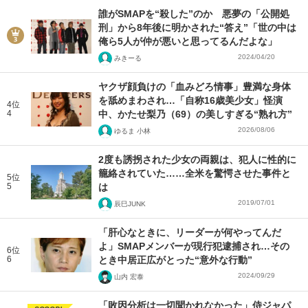
誰がSMAPを“殺した”のか 悪夢の「公開処
刑」から8年後に明かされた“答え”「世の中は
俺ら5人が仲が悪いと思ってるんだよな」
2024/04/20
みきーる
ヤクザ顔負けの「血みどろ情事」豊満な身体
を舐めまわされ…「自称16歳美少女」怪演
4位
4
中、かたせ梨乃（69）の美しすぎる“熟れ方”
2026/08/06
ゆるま 小林
2度も誘拐された少女の両親は、犯人に性的に
籠絡されていた……全米を驚愕させた事件と
5位
5
は
2019/07/01
辰巳JUNK
「肝心なときに、リーダーが何やってんだ
よ」SMAPメンバーが現行犯逮捕され…その
6位
6
とき中居正広がとった“意外な行動”
2024/09/29
山内 宏泰
「敗因分析は一切聞かれなかった」侍ジャパ