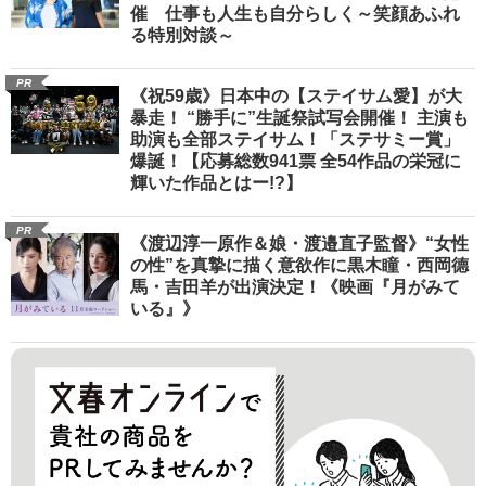
催 仕事も人生も自分らしく～笑顔あふれ
る特別対談～
PR
《祝59歳》日本中の【ステイサム愛】が大
暴走！ “勝手に”生誕祭試写会開催！ 主演も
助演も全部ステイサム！「ステサミー賞」
爆誕！【応募総数941票 全54作品の栄冠に
輝いた作品とはー!?】
PR
《渡辺淳一原作＆娘・渡邉直子監督》“女性
の性”を真摯に描く意欲作に黒木瞳・西岡德
馬・吉田羊が出演決定！《映画『月がみて
いる』》