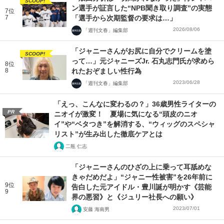
SCOOP!
ン選手が証言した“NPB聞き取り調査”の実態
7位
7
「選手から次期監督の要求は…」
2026/08/06
「週刊文春」編集部
「ジャニーさんがお尻に自分でクリームを塗
SCOOP!
って…」元ジャニーズJr. 石丸志門氏が求めら
8位
8
れたおぞましい性行為
2023/06/28
「週刊文春」編集部
「えっ、こんなに変わるの？」36歳男性ライターの
PR
ニオイが激変！ 夏場に気になる“頭皮のニオ
イ”や“ベタつき”を解消する、“ウィッグのスペシャ
リスト”が生み出した徹底ケアとは
二瓶 仁志
「ジャニーさんのひざの上に乗って耳舐めな
きゃだめだよ」“ジャニー性被害”を26年前に
9位
告白した元アイドル・豊川誕が明かす《芸能
9
界の悪習》と《ジュリー社長への願い》
2023/07/01
安藤 海南男