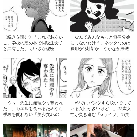
《続きを読む》「これでおあい
「なんでみんなもっと無痛分娩
こ」学校の裏の林で同級生女子
にしないわけ？」ネックなのは
と共有した、ちいさな秘密
費用か“愛情”か…なかなか浸透し
ない無痛分娩のナゾ
「うぅ、先生に無理やり奪われ
「AVではパンツすら脱いでして
た…」カエルを食べるためなら
いる女性が多いけど…」27歳女
手段を問わない「美少女JKのヤ
性が突き進む「Gライフ」の実態
バい思考回路」
とは？