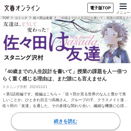
電子版TOP
メニュー
TOP
コミック
佐々田は友達
「40歳までの人生設計を書いて」授業の課題を人
「40歳までの人生設計を書いて」授業の課題を人一倍つ
らく重く感じる理由は、まだ誰にも言えません
スタニング沢村
2023/11/21
＜第1話前編です。後編はこちら＞「佐々田が見る世界のなんと豊かで美
しいことか。ひときわ目立つ高橋さん、グループの子、クラスメイト達…
佐々田の「友達」を通した、その多様な関わり合い、繊細な機微に心揺さ
ぶられます。」（あ…
続きを読む