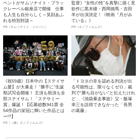
ベントがサムソナイト・ブラッ
監督》“女性の性”を真摯に描く意
クレーベル銀座店で開催 仕事
欲作に黒木瞳・西岡德馬・吉田
も人生も自分らしく～笑顔あふ
羊が出演決定！《映画『月がみ
れる特別対談～
ている』》
PR（サムソナイト・ジャパン）
PR（キノフィルムズ）
《祝59歳》日本中の【ステイサ
「トヨタの非を認める判決が出
ム愛】が大暴走！ “勝手に”生誕
る可能性は、限りなくゼロ」裁
祭試写会開催！ 主演も助演も全
判で“勝ち目がない”と伝えたけれ
部ステイサム！「ステサミー
ど…《池袋暴走事故》父・飯塚
賞」爆誕！【応募総数941票 全
幸三を説得できなかった「長男
54作品の栄冠に輝いた作品とは
の葛藤」
ー!?】
PR（（株）キノフィルムズ）