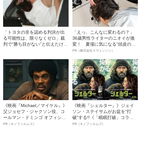
「トヨタの非を認める判決が出
「えっ、こんなに変わるの？」
る可能性は、限りなくゼロ」裁
36歳男性ライターのニオイが激
判で“勝ち目がない”と伝えたけれ
変！ 夏場に気になる“頭皮のニ
ど…《池袋暴走事故》父・飯塚
オイ”や“ベタつき”を解消す
PR（株式会社スヴェンソン）
幸三を説得できなかった「長男
る、“ウィッグのスペシャリス
の葛藤」
ト”が生み出した徹底ケアとは
《映画『Michael／マイケル』》
《映画『シェルター』》ジェイ
父ジョセフ・ジャクソン役、コ
ソン・ステイサムがお盆を“打
ールマン・ドミンゴ オフィシャ
破”する!!《「眠眠打破」コラ
ルインタビュー“観客を魅了した
ボ》
PR（キノフィルムズ）
PR（キノフィルムズ）
名優、複雑な父親像への想いを
語る”《日本興収70億円突破》