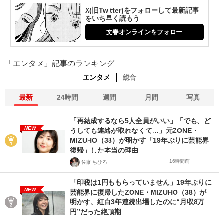
X(旧Twitter)をフォローして最新記事
をいち早く読もう
文春オンラインをフォロー
「エンタメ」記事のランキング
エンタメ
総合
最新
24時間
週間
月間
写真
「再結成するなら5人全員がいい」「でも、ど
NEW
うしても連絡が取れなくて…」元ZONE・
MIZUHO（38）が明かす「19年ぶりに芸能界
復帰」した本当の理由
16時間前
佐藤 ちひろ
「印税は1円ももらっていません」19年ぶりに
NEW
芸能界に復帰したZONE・MIZUHO（38）が
明かす、紅白3年連続出場したのに“月収8万
円”だった絶頂期