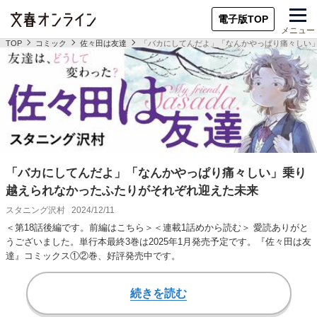
電子版TOP
メニュー
TOP
コミック
佐々田は友達
「バカにしてんだよ」「なんかやっぱり痛々しい
「バカにしてんだよ」「なんかやっぱり痛々しい」乗り
越えられなかったふたりがそれぞれ迎えた未来
スタニング沢村
2024/12/11
＜第18話後編です。前編はこちら＞＜連載1話めから読む＞ 愛読ありがと
うございました。単行本最終3巻は2025年1月発売予定です。『佐々田は友
達』コミックス①②巻、好評発売中です。
続きを読む