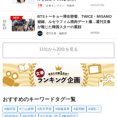
2021/07/01
「文春オンライン」特集班
BTSトーキョー滞在密着、TWICE・MISAMO
NEW
10
秘録、ルセラフィム焼肉デート撮…週刊文春
位
が報じた韓国スターの素顔
10
9時間前
「週刊文春」編集部
11位から20位を見る
おすすめのキーワードタグ一覧
#藤田晋
#三山凌輝
#高市早苗
#後藤真希
#森岡毅
#城彰二
#内田有紀
#松田聖子
#玉木雄一郎
#亀和田武