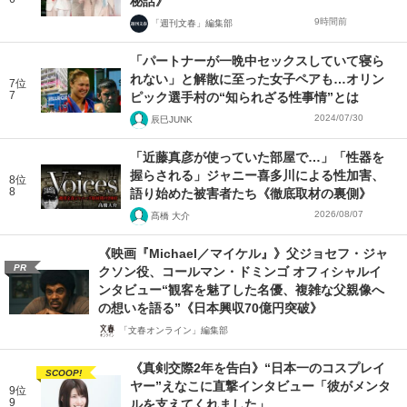
秘話》
9時間前
「週刊文春」編集部
「パートナーが一晩中セックスしていて寝ら
れない」と解散に至った女子ペアも…オリン
7位
7
ピック選手村の“知られざる性事情”とは
2024/07/30
辰巳JUNK
「近藤真彦が使っていた部屋で…」「性器を
握らされる」ジャニー喜多川による性加害、
8位
8
語り始めた被害者たち《徹底取材の裏側》
2026/08/07
髙橋 大介
《映画『Michael／マイケル』》父ジョセフ・ジャ
PR
クソン役、コールマン・ドミンゴ オフィシャルイ
ンタビュー“観客を魅了した名優、複雑な父親像へ
の想いを語る”《日本興収70億円突破》
「文春オンライン」編集部
《真剣交際2年を告白》“日本一のコスプレイ
SCOOP!
ヤー”えなこに直撃インタビュー「彼がメンタ
9位
9
ルを支えてくれました」