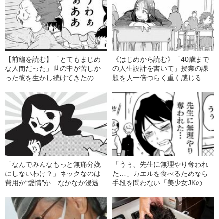
【前編を読む】「とてもまじめ
《はじめから読む》「40歳まで
な人間だった」世の中が苦しか
の人生設計を書いて」授業の課
った彼を生かし続けてきたの
題を人一倍つらく重く感じる理
は、たったそれだけのこと
由は、まだ誰にも言えません
「なんでみんなもっと無痛分娩
「うぅ、先生に無理やり奪われ
にしないわけ？」ネックなのは
た…」カエルを食べるためなら
費用か“愛情”か…なかなか浸透し
手段を問わない「美少女JKのヤ
ない無痛分娩のナゾ
バい思考回路」