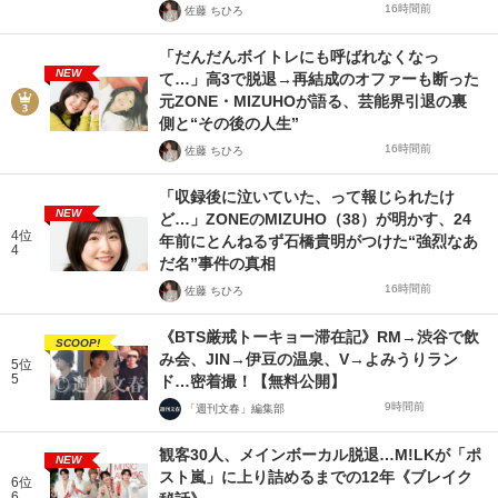
16時間前
佐藤 ちひろ
「だんだんボイトレにも呼ばれなくなっ
NEW
て…」高3で脱退→再結成のオファーも断った
元ZONE・MIZUHOが語る、芸能界引退の裏
側と“その後の人生”
16時間前
佐藤 ちひろ
「収録後に泣いていた、って報じられたけ
NEW
ど…」ZONEのMIZUHO（38）が明かす、24
4位
年前にとんねるず石橋貴明がつけた“強烈なあ
4
だ名”事件の真相
16時間前
佐藤 ちひろ
《BTS厳戒トーキョー滞在記》RM→渋谷で飲
SCOOP!
み会、JIN→伊豆の温泉、V→よみうりラン
5位
5
ド…密着撮！【無料公開】
9時間前
「週刊文春」編集部
観客30人、メインボーカル脱退…M!LKが「ポ
NEW
スト嵐」に上り詰めるまでの12年《ブレイク
6位
6