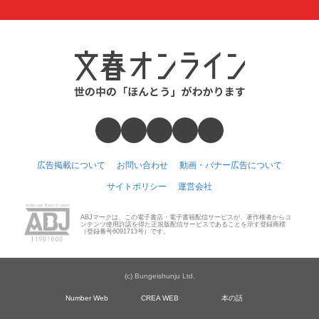
広告掲載について
お問い合わせ
動画・バナー広告について
サイトポリシー
運営会社
ABJマークは、この電子書店・電子書籍配信サービスが、著作権者からコ
ンテンツ使用許諾を得た正規版配信サービスであることを示す登録商標
（登録番号6091713号）です。
(c) Bungeishunju Ltd.
Number Web
CREA WEB
本の話