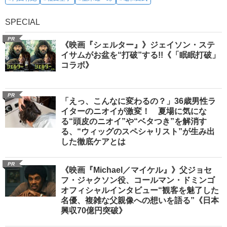
SPECIAL
PR
《映画『シェルター』》ジェイソン・ステ
イサムがお盆を“打破”する!!《「眠眠打破」
コラボ》
PR
「えっ、こんなに変わるの？」36歳男性ラ
イターのニオイが激変！ 夏場に気にな
る“頭皮のニオイ”や“ベタつき”を解消す
る、“ウィッグのスペシャリスト”が生み出
した徹底ケアとは
PR
《映画『Michael／マイケル』》父ジョセ
フ・ジャクソン役、コールマン・ドミンゴ
オフィシャルインタビュー“観客を魅了した
名優、複雑な父親像への想いを語る”《日本
興収70億円突破》