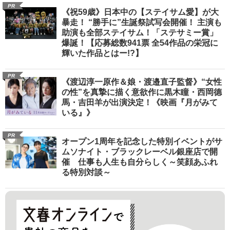
PR
《祝59歳》日本中の【ステイサム愛】が大
暴走！ “勝手に”生誕祭試写会開催！ 主演も
助演も全部ステイサム！「ステサミー賞」
爆誕！【応募総数941票 全54作品の栄冠に
輝いた作品とはー!?】
PR
《渡辺淳一原作＆娘・渡邉直子監督》“女性
の性”を真摯に描く意欲作に黒木瞳・西岡德
馬・吉田羊が出演決定！《映画『月がみて
いる』》
PR
オープン1周年を記念した特別イベントがサ
ムソナイト・ブラックレーベル銀座店で開
催 仕事も人生も自分らしく～笑顔あふれ
る特別対談～