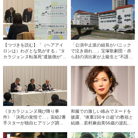
【つづきを読む】「（ヘアアイ
「公演中止派の組長がパニック
ロンは）わざとな気がする」“タ
で泣き崩れ…」宝塚歌劇団・赤
カラジェンヌ転落死”遺族側が“上
ら顔の演出家が上級生と“不謹
級生のパワハラ証拠”のLINE＆や
慎”飲み会のモラルハザード《タ
けど写真を公開《15のパワハラ
カラジェンヌ飛び降り事件真相
行為を主張》
追及》
《タカラジェンヌ飛び降り事
和服での激しい絡みでヌードを
件》「決死の覚悟で…」宙組2番
披露、“体重150キロ超”の教祖と
手スターが独自ヒアリング調
結婚…若村麻由美56歳の波乱万
査 劇団にパワハラ改善の意見
丈
書を提出していた