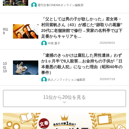
週刊文春CINEMAオンライン編集部
「父としては男の子が欲しかった」若女将・
村田紫帆さん（43）が感じた“跡取りの葛藤”
9位
20代に老舗旅館で修行→実家の名料亭では下
9
足番からキャリアを…
2026/08/02
中岡 愛子
「逮捕のきっかけは腐乱した男性遺体」わず
か1ヶ月半で8人殺害…お金持ちの子供が「日
10
本最悪の殺人犯」になった理由（昭和40年の
位
10
事件）
2026/07/18
鉄人ノンフィクション編集部
11位から20位を見る