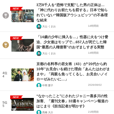
3万8千人を“恐怖で支配”した男の正体は…
NEW
「神に代わりお前たちを罰する」日本で知ら
れていない“韓国版アウシュビッツ”の不条理
な結末
14時間前
大山 くまお
「14歳の少年に挿入を…」性器に火をつけ脅
NEW
迫、少女達はモップで…657人が死亡した韓
国“最悪の人権侵害”のおぞましすぎる実態
14時間前
大山 くまお
京都の名料亭の若女将（43）が“20代から約
10年”お見合いを続けた理由「あんたはわがま
4位
まや」「両親も焦ってくるし、お見合いノイ
4
ローゼみたいに…」
2026/08/02
中岡 愛子
“なかったこと”にされたジャニー喜多川の性
NEW
加害、「週刊文春」33週キャンペーン報道の
5位
5
はじまり《担当記者が明かす》
21時間前
髙橋 大介