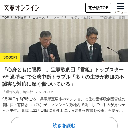
電子版TOP
メニュー
TOP
週刊文春
ニュース
スクープ
「心身ともに限界…」宝塚歌劇団「雪組」
「心身ともに限界…」宝塚歌劇団「雪組」トップスター
が“過呼吸”で公演中断トラブル「多くの生徒が劇団の不
誠実な対応に深く傷ついている」
「週刊文春」編集部
2023/12/06
9月30日午前7時ごろ、兵庫県宝塚市のマンションに住む宝塚歌劇団宙組の
劇団員・有愛きい（25）が、マンション敷地内で死亡しているのが見つか
った事件。 劇団は11月14日に弁護士による調査報告書を公表。有愛が上
級生か…
続きを読む