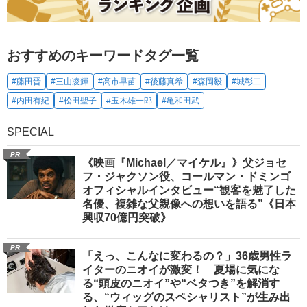
おすすめのキーワードタグ一覧
#藤田晋
#三山凌輝
#高市早苗
#後藤真希
#森岡毅
#城彰二
#内田有紀
#松田聖子
#玉木雄一郎
#亀和田武
SPECIAL
PR
《映画『Michael／マイケル』》父ジョセ
フ・ジャクソン役、コールマン・ドミンゴ
オフィシャルインタビュー“観客を魅了した
名優、複雑な父親像への想いを語る”《日本
興収70億円突破》
PR
「えっ、こんなに変わるの？」36歳男性ラ
イターのニオイが激変！ 夏場に気にな
る“頭皮のニオイ”や“ベタつき”を解消す
る、“ウィッグのスペシャリスト”が生み出