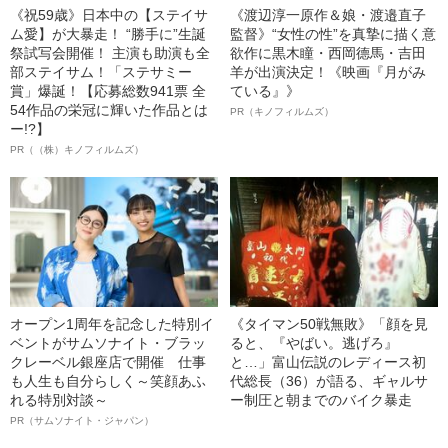
《祝59歳》日本中の【ステイサ
《渡辺淳一原作＆娘・渡邉直子
ム愛】が大暴走！ “勝手に”生誕
監督》“女性の性”を真摯に描く意
祭試写会開催！ 主演も助演も全
欲作に黒木瞳・西岡德馬・吉田
部ステイサム！「ステサミー
羊が出演決定！《映画『月がみ
賞」爆誕！【応募総数941票 全
ている』》
54作品の栄冠に輝いた作品とは
PR（キノフィルムズ）
ー!?】
PR（（株）キノフィルムズ）
オープン1周年を記念した特別イ
《タイマン50戦無敗》「顔を見
ベントがサムソナイト・ブラッ
ると、『やばい。逃げろ』
クレーベル銀座店で開催 仕事
と…」富山伝説のレディース初
も人生も自分らしく～笑顔あふ
代総長（36）が語る、ギャルサ
れる特別対談～
ー制圧と朝までのバイク暴走
PR（サムソナイト・ジャパン）