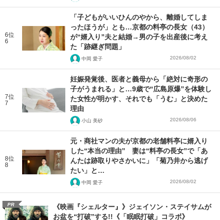
「子どもがいいひんのやから、離婚してしま
ったほうが」とも…京都の料亭の長女（43）
6位
が“婿入り”夫と結婚→男の子を出産後に考え
6
た「跡継ぎ問題」
2026/08/02
中岡 愛子
妊娠発覚後、医者と義母から「絶対に奇形の
子がうまれる」と…9歳で“広島原爆”を体験し
7位
た女性が明かす、それでも「うむ」と決めた
7
理由
2026/08/06
小山 美砂
元・商社マンの夫が京都の老舗料亭に婿入り
した“本当の理由” 妻は“料亭の長女”で「あ
8位
んたは跡取りやさかいに」「菊乃井から逃げ
8
たい」と…
2026/08/02
中岡 愛子
PR
《映画『シェルター』》ジェイソン・ステイサムが
お盆を“打破”する!!《「眠眠打破」コラボ》