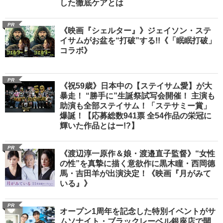
した徹底ケアとは
PR
《映画『シェルター』》ジェイソン・ステ
イサムがお盆を“打破”する!!《「眠眠打破」
コラボ》
PR
《祝59歳》日本中の【ステイサム愛】が大
暴走！ “勝手に”生誕祭試写会開催！ 主演も
助演も全部ステイサム！「ステサミー賞」
爆誕！【応募総数941票 全54作品の栄冠に
輝いた作品とはー!?】
PR
《渡辺淳一原作＆娘・渡邉直子監督》“女性
の性”を真摯に描く意欲作に黒木瞳・西岡德
馬・吉田羊が出演決定！《映画『月がみて
いる』》
PR
オープン1周年を記念した特別イベントがサ
ムソナイト・ブラックレーベル銀座店で開