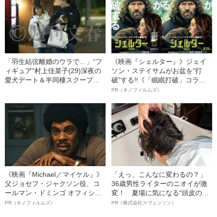
「羽生結弦離婚のウラで…」“フ
《映画『シェルター』》ジェイ
ィギュア”村上佳菜子(29)深夜の
ソン・ステイサムがお盆を“打
愛犬デート＆半同棲スクープ撮
破”する!!《「眠眠打破」コラ
「2人は車で村上の自宅マンショ
ボ》
PR（キノフィルムズ）
ンへ」
《映画『Michael／マイケル』》
「えっ、こんなに変わるの？」
父ジョセフ・ジャクソン役、コ
36歳男性ライターのニオイが激
ールマン・ドミンゴ オフィシャ
変！ 夏場に気になる“頭皮のニ
ルインタビュー“観客を魅了した
オイ”や“ベタつき”を解消す
PR（キノフィルムズ）
PR（株式会社スヴェンソン）
名優、複雑な父親像への想いを
る、“ウィッグのスペシャリス