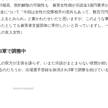
川穂高、契約解除の可能性も 被害女性側が示談金1億円要
談金について『今回は女性の交際相手の意向もあって、数百万
に上るとみられ』と書かれたせいだと思いますが、このような
ったとしても被害者支援団体に寄付したいと言っていますし、
んの友人女性）
3軍で調整中
の双方が主張を譲らず、いまだ示談がまとまらない状態が続
るのだろうか。出場選手登録を抹消され3軍で調整を続けてい
ADVERTISEMENT