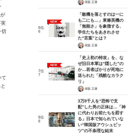
保阪 正康
求か
「敵機を落とすのは一に
円が
も二にも…」東條英機の
NEW
事実
「無能さ」を象徴する、
6位
一切
6
学生たちをあきれさせ
た“言葉”とは？
保阪 正康
「史上初の特攻」を、な
ぜ旧日本軍は“隠した”の
NEW
か…若者ばかりが死地に
7位
7
送られた「残酷なカラク
いて
リ」
ると
保阪 正康
3万8千人を“恐怖で支
配”した男の正体は…「神
に代わりお前たちを罰す
8位
る」日本で知られていな
8
い“韓国版アウシュビッ
ツ”の不条理な結末