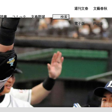
週刊文春
文藝春秋
読書
コミック
文春野球
検索
電子版
PLUS
インタビュー
読書
#松田聖子
本田圭佑が初めて明かした日本代表監督に...
K-POPアイドルたち