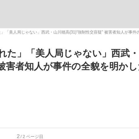
観る将棋、読
」「美人局じゃない」西武・山川穂高(31)“強制性交容疑” 被害者知人が事件
れた」「美人局じゃない」西武・
”の真実 選手が明かす...
「敗因分析は一切聞かれなか
疑” 被害者知人が事件の全貌を明か
の国から』倉本聰氏（91...
2
/2
ページ目