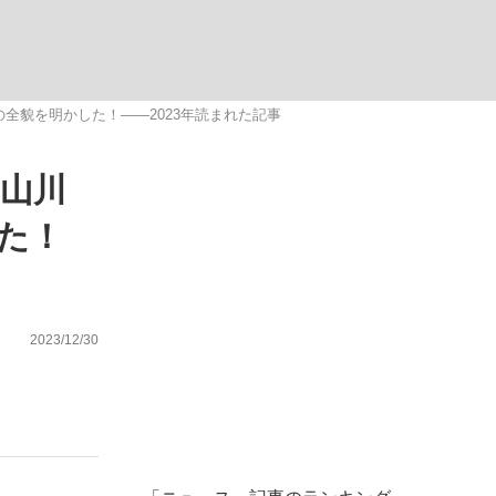
む将棋
の全貌を明かした！――2023年読まれた記事
山川
った」侍ジャパン選手が証言した“NPB聞...
した！
2023/12/30