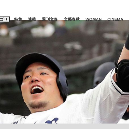
ゴリ
特集
連載
週刊文春
文藝春秋
WOMAN
CINEMA
キーワード入力
ス
エンタメ
ライフ
ビジネス
ーワードタグ一覧
山凌輝
#高市早苗
#後藤真希
#森岡毅
#城彰二
#内田有紀
#亀和田武
み会、JIN→伊豆の...
「90%は失敗する。でも…」
日本生まれの