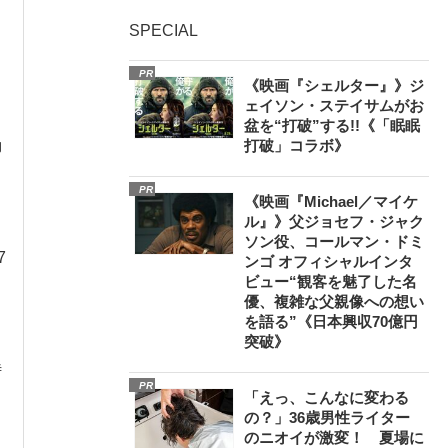
SPECIAL
PR
《映画『シェルター』》ジ
ェイソン・ステイサムがお
盆を“打破”する!!《「眠眠
勤
打破」コラボ》
PR
《映画『Michael／マイケ
ル』》父ジョセフ・ジャク
ソン役、コールマン・ドミ
7
ンゴ オフィシャルインタ
ビュー“観客を魅了した名
優、複雑な父親像への想い
を語る”《日本興収70億円
突破》
侍
PR
「えっ、こんなに変わる
の？」36歳男性ライター
のニオイが激変！ 夏場に