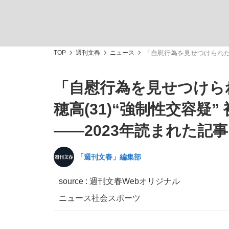
TOP
週刊文春
ニュース
「自慰行為を見せつけられた
「自慰行為を見せつけら
「最悪の空気のまま解散」WBC日本代表“敗戦
私のあのとき、私のいま
穂高(31)“強制性交容
――2023年読まれた記事
「週刊文春」編集部
source : 週刊文春Webオリジナル
ニュース
社会
スポーツ
「クマが悪者扱いされているのが悲しい」『北
キングの誕生を、目撃せよ。