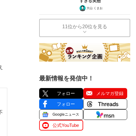
すぎる実態
大山 くまお
11位から20位を見る
え
最新情報を発信中！
フォロー
メルマガ登録
フォロー
不
Googleニュース
公式YouTube