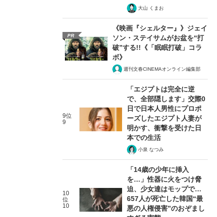
大山 くまお
《映画『シェルター』》ジェイ
PR
ソン・ステイサムがお盆を“打
破”する!!《「眠眠打破」コラ
ボ》
週刊文春CINEMAオンライン編集部
「エジプトは完全に逆
で、全部隠します」交際0
日で日本人男性にプロポ
9位
ーズしたエジプト人妻が
9
明かす、衝撃を受けた日
本での生活
小泉 なつみ
「14歳の少年に挿入
を…」性器に火をつけ脅
迫、少女達はモップで…
10
657人が死亡した韓国“最
位
10
悪の人権侵害”のおぞまし