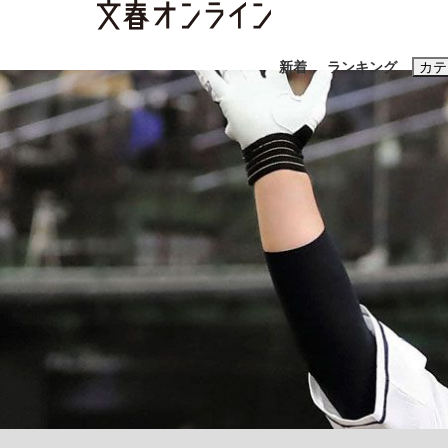
新着
ランキング
カテ
スクープ
ニュー
おすすめのキ
#藤田晋
#三
#玉木雄一郎
《BTS厳戒トーキョー滞在記》RM→渋谷で飲
終戦から81年