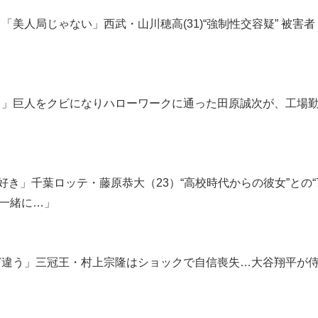
美人局じゃない」西武・山川穂高(31)“強制性交容疑” 被害者
？」巨人をクビになりハローワークに通った田原誠次が、工場
好き」千葉ロッテ・藤原恭大（23）“高校時代からの彼女”との“
と一緒に…」
ど違う」三冠王・村上宗隆はショックで自信喪失…大谷翔平が