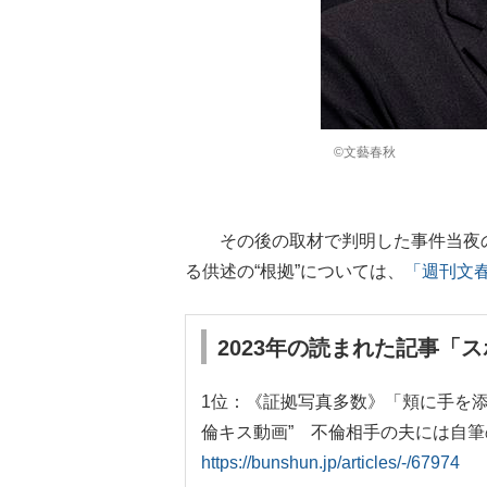
©文藝春秋
その後の取材で判明した事件当夜の
る供述の“根拠”については、
「週刊文
2023年の読まれた記事「
1位：《証拠写真多数》「頬に手を添
倫キス動画” 不倫相手の夫には自
https://bunshun.jp/articles/-/67974