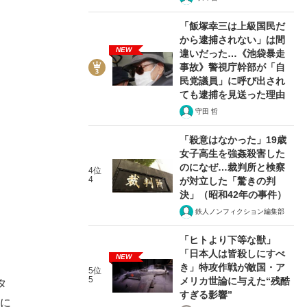
「飯塚幸三は上級国民だ
から逮捕されない」は間
NEW
違いだった…《池袋暴走
事故》警視庁幹部が「自
民党議員」に呼び出され
ても逮捕を見送った理由
守田 哲
「殺意はなかった」19歳
女子高生を強姦殺害した
のになぜ…裁判所と検察
4位
4
が対立した「驚きの判
決」（昭和42年の事件）
鉄人ノンフィクション編集部
「ヒトより下等な獣」
「日本人は皆殺しにすべ
NEW
き」特攻作戦が敵国・ア
5位
5
メリカ世論に与えた“残酷
タ
すぎる影響”
ジに