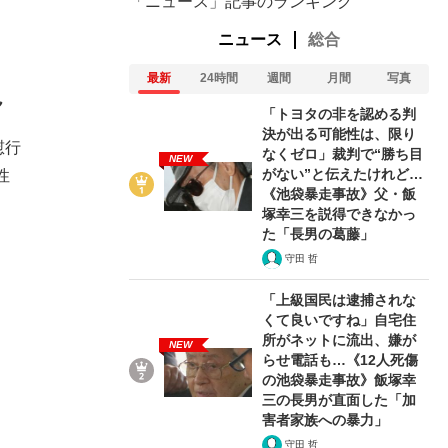
「ニュース」記事のランキング
ニュース
総合
最新
24時間
週間
月間
写真
ん
「トヨタの非を認める判
決が出る可能性は、限り
慰行
なくゼロ」裁判で“勝ち目
NEW
がない”と伝えたけれど…
性
《池袋暴走事故》父・飯
塚幸三を説得できなかっ
た「長男の葛藤」
守田 哲
「上級国民は逮捕されな
くて良いですね」自宅住
所がネットに流出、嫌が
NEW
らせ電話も…《12人死傷
の池袋暴走事故》飯塚幸
三の長男が直面した「加
害者家族への暴力」
守田 哲