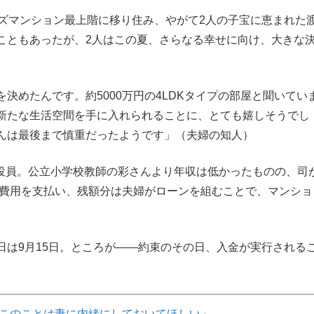
ズマンション最上階に移り住み、やがて2人の子宝に恵まれた
こともあったが、2人はこの夏、さらなる幸せに向け、大きな
決めたんです。約5000万円の4LDKタイプの部屋と聞いてい
新たな生活空間を手に入れられることに、とても嬉しそうでし
んは最後まで慎重だったようです」（夫婦の知人）
役員。公立小学校教師の彩さんより年収は低かったものの、司
期費用を支払い、残額分は夫婦がローンを組むことで、マンショ
は9月15日。ところが――約束のその日、入金が実行される
このことは妻に内緒にしておいてほしい」