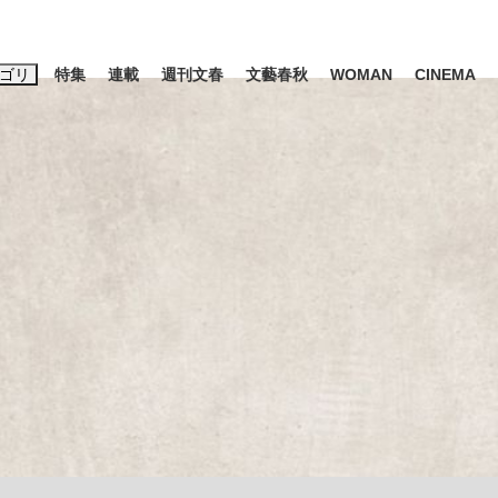
ゴリ
特集
連載
週刊文春
文藝春秋
WOMAN
CINEMA
キーワード入力
ス
エンタメ
ライフ
ビジネス
ーワードタグ一覧
山凌輝
#高市早苗
#後藤真希
#森岡毅
#城彰二
#内田有紀
観る将棋、読
#亀和田武
て明かした日本代表監督に...
「最悪の空気のまま解散」W