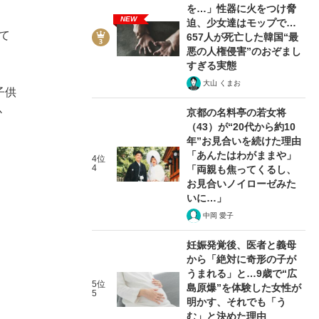
を…」性器に火をつけ脅
NEW
迫、少女達はモップで…
て
657人が死亡した韓国“最
悪の人権侵害”のおぞまし
すぎる実態
大山 くまお
子供
か
京都の名料亭の若女将
（43）が“20代から約10
年”お見合いを続けた理由
「あんたはわがままや」
4位
4
「両親も焦ってくるし、
お見合いノイローゼみた
いに…」
中岡 愛子
妊娠発覚後、医者と義母
から「絶対に奇形の子が
うまれる」と…9歳で“広
5位
島原爆”を体験した女性が
5
明かす、それでも「う
む」と決めた理由