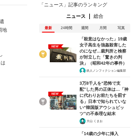
「ニュース」記事のランキング
ニュース
総合
遺
最新
24時間
週間
月間
写真
岡地
「殺意はなかった」19歳
女子高生を強姦殺害した
NEW
のになぜ…裁判所と検察
し
が対立した「驚きの判
きは
決」（昭和42年の事件）
鉄人ノンフィクション編集部
3万8千人を“恐怖で支
配”した男の正体は…「神
NEW
に代わりお前たちを罰す
る」日本で知られていな
い“韓国版アウシュビッ
ツ”の不条理な結末
大山 くまお
「14歳の少年に挿入