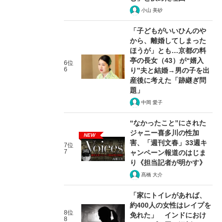
小山 美砂
「子どもがいいひんのや
から、離婚してしまった
ほうが」とも…京都の料
亭の長女（43）が“婿入
6位
6
り”夫と結婚→男の子を出
産後に考えた「跡継ぎ問
題」
中岡 愛子
“なかったこと”にされた
ジャニー喜多川の性加
NEW
害、「週刊文春」33週キ
7位
7
ャンペーン報道のはじま
り《担当記者が明かす》
髙橋 大介
「家にトイレがあれば、
約400人の女性はレイプを
8位
免れた」 インドにおけ
8