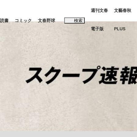
週刊文春
文藝春秋
読書
コミック
文春野球
検索
電子版
PLUS
インタビュー
読書
#松田聖子
む将棋
BC日本代表“敗戦”の真実 選手が明かす...