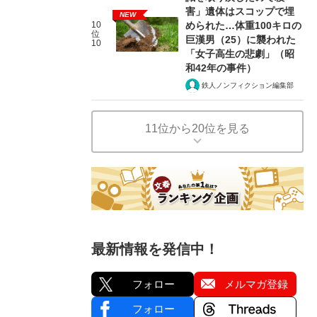
害」遺体はスコップで埋
NEW
10
められた…体重100キロの
位
巨漢男（25）に襲われた
10
「女子高生の悲劇」（昭
和42年の事件）
鉄人ノンフィクション編集部
11位から20位を見る
最新情報を発信中！
フォロー
メルマガ登録
フォロー