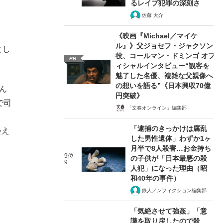
るレイプ犯罪の深刻さ
佐藤 大介
《映画『Michael／マイケ
ル』》父ジョセフ・ジャクソン
とし
役、コールマン・ドミンゴ オフ
PR
ィシャルインタビュー“観客を
魅了した名優、複雑な父親像へ
の想いを語る”《日本興収70億
ん
円突破》
で司
「文春オンライン」編集部
、
「逮捕のきっかけは腐乱
会え
した男性遺体」わずか1ヶ
月半で8人殺害…お金持ち
9位
の子供が「日本最悪の殺
9
人犯」になった理由（昭
和40年の事件）
鉄人ノンフィクション編集部
「気絶させて強姦」「意
識を取り戻したので殺