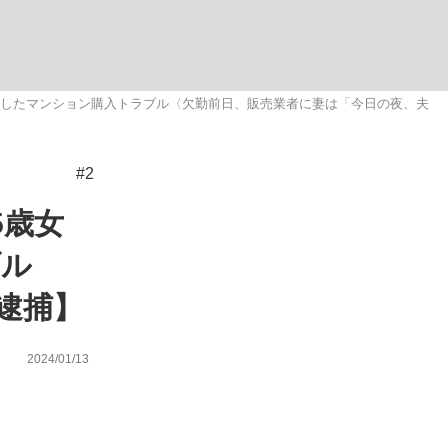
ない資産運用のすべて
こしたマンション購入トラブル〈欠勤前日、販売業者に妻は「今日の夜、夫
#2
が悲しい」『北の国から』倉本聰氏（91...
5歳女
ブル
逮捕】
2024/01/13