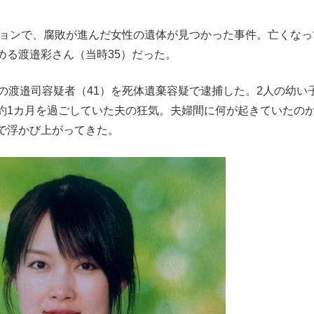
ションで、腐敗が進んだ女性の遺体が見つかった事件。亡くなっ
める渡邉彩さん（当時35）だった。
の渡邉司容疑者（41）を死体遺棄容疑で逮捕した。2人の幼い
約1カ月を過ごしていた夫の狂気。夫婦間に何が起きていたの
で浮かび上がってきた。