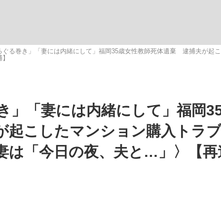
いまさら聞け
るぐる巻き」「妻には内緒にして」福岡35歳女性教師死体遺棄 逮捕夫が起
捕】
手が証言した“NPB聞...
「クマが悪者扱いされているの
き」「妻には内緒にして」福岡3
が起こしたマンション購入トラ
妻は「今日の夜、夫と…」〉【再
もっと見る
カー日本代表・森保一監督...