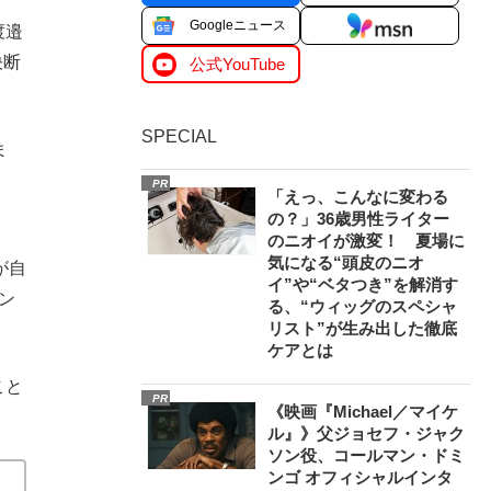
Googleニュース
渡邉
決断
公式YouTube
SPECIAL
ま
PR
「えっ、こんなに変わる
の？」36歳男性ライター
のニオイが激変！ 夏場に
気になる“頭皮のニオ
が自
イ”や“ベタつき”を解消す
ン
る、“ウィッグのスペシャ
リスト”が生み出した徹底
ケアとは
こと
PR
《映画『Michael／マイケ
ル』》父ジョセフ・ジャク
ソン役、コールマン・ドミ
ンゴ オフィシャルインタ