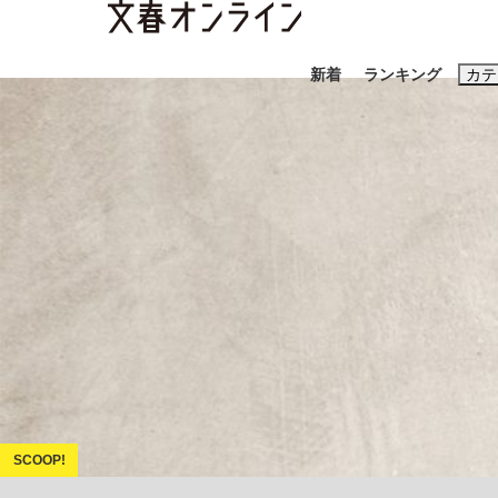
新着
ランキング
カテ
スクープ
ニュー
おすすめのキ
#藤田晋
#三
#玉木雄一郎
「90%は失敗する。でも…」本田圭佑が初め
終戦から81年