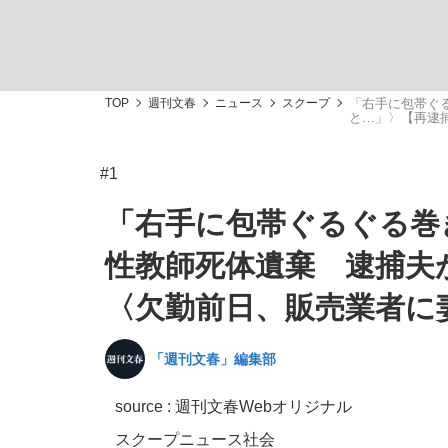
TOP
週刊文春
ニュース
スクープ
「右手に包帯ぐ
と…」〉【再逮
#1
「敗因分析は一切聞かれなかった」侍ジャパン選
キングの誕生を、目撃せよ。
「右手に包帯ぐるぐる巻
性教師死体遺棄 逮捕夫
〈欠勤前日、販売業者に
the Style
「週刊文春」編集部
source : 週刊文春Webオリジナル
「目標達成できなかったからと言って…」サッ
スクープ
ニュース
社会