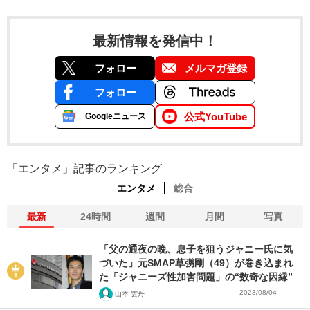
最新情報を発信中！
フォロー
メルマガ登録
フォロー
公式YouTube
Googleニュース
「エンタメ」記事のランキング
エンタメ
総合
最新
24時間
週間
月間
写真
「父の通夜の晩、息子を狙うジャニー氏に気
づいた」元SMAP草彅剛（49）が巻き込まれ
た「ジャニーズ性加害問題」の“数奇な因縁”
2023/08/04
山本 雲丹