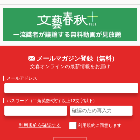
メールマガジン登録（無料）
文春オンラインの最新情報をお届け
メールアドレス
パスワード（半角英数6文字以上12文字以下）
利用規約を確認する
利用規約に同意します