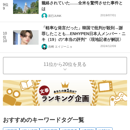
籠絡されていた……全米を驚愕させた事件と
9位
9
は
2019/07/01
辰巳JUNK
「軽率な発言だった」韓国で批判が殺到→謝
10
罪したことも…ENHYPEN日本人メンバー・ニ
位
キ（19）の“本当の評判”〈現地記者が解説〉
10
2024/12/09
吉崎 エイジーニョ
11位から20位を見る
おすすめのキーワードタグ一覧