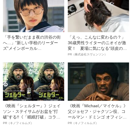
業が詳細に記され……
なかった」――2023年読まれた
記事
「手を繋いだまま夜の渋谷の街
「えっ、こんなに変わるの？」
へ…」‟新しい学校のリーダー
36歳男性ライターのニオイが激
ズ”メインボーカル
変！ 夏場に気になる“頭皮のニ
SUZUKA（22）の‟噂のカレ”を
オイ”や“ベタつき”を解消す
PR（株式会社スヴェンソン）
直撃「話せることは話します」
る、“ウィッグのスペシャリス
ト”が生み出した徹底ケアとは
《映画『シェルター』》ジェイ
《映画『Michael／マイケル』》
ソン・ステイサムがお盆を“打
父ジョセフ・ジャクソン役、コ
破”する!!《「眠眠打破」コラ
ールマン・ドミンゴ オフィシャ
ボ》
ルインタビュー“観客を魅了した
PR（キノフィルムズ）
PR（キノフィルムズ）
名優、複雑な父親像への想いを