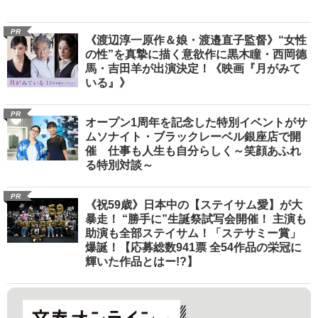
PR
《渡辺淳一原作＆娘・渡邉直子監督》“女性
の性”を真摯に描く意欲作に黒木瞳・西岡德
馬・吉田羊が出演決定！《映画『月がみて
いる』》
PR
オープン1周年を記念した特別イベントがサ
ムソナイト・ブラックレーベル銀座店で開
催 仕事も人生も自分らしく～笑顔あふれ
る特別対談～
PR
《祝59歳》日本中の【ステイサム愛】が大
暴走！ “勝手に”生誕祭試写会開催！ 主演も
助演も全部ステイサム！「ステサミー賞」
爆誕！【応募総数941票 全54作品の栄冠に
輝いた作品とはー!?】