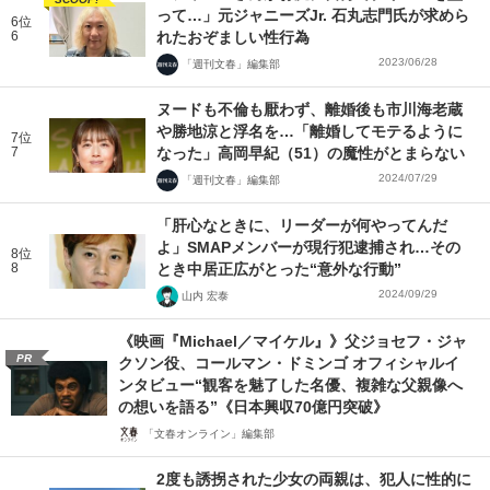
って…」元ジャニーズJr. 石丸志門氏が求めら
6位
6
れたおぞましい性行為
2023/06/28
「週刊文春」編集部
ヌードも不倫も厭わず、離婚後も市川海老蔵
や勝地涼と浮名を…「離婚してモテるように
7位
7
なった」高岡早紀（51）の魔性がとまらない
2024/07/29
「週刊文春」編集部
「肝心なときに、リーダーが何やってんだ
よ」SMAPメンバーが現行犯逮捕され…その
8位
8
とき中居正広がとった“意外な行動”
2024/09/29
山内 宏泰
《映画『Michael／マイケル』》父ジョセフ・ジャ
PR
クソン役、コールマン・ドミンゴ オフィシャルイ
ンタビュー“観客を魅了した名優、複雑な父親像へ
の想いを語る”《日本興収70億円突破》
「文春オンライン」編集部
2度も誘拐された少女の両親は、犯人に性的に