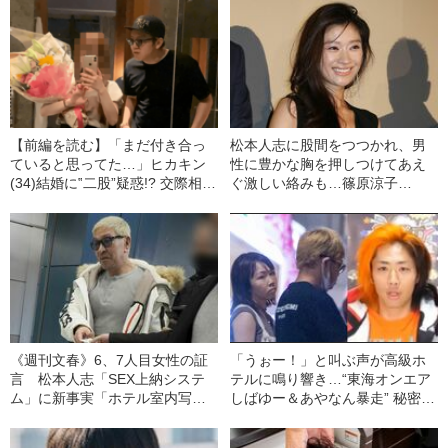
【前編を読む】「まだ付き合っ
松本人志に股間をつつかれ、男
ていると思ってた…」ヒカキン
性に豊かな胸を押しつけてあえ
(34)結婚に‟二股”疑惑!? 交際相手
ぐ激しい絡みも…篠原涼子
のA子さんが悲しみの告白「彼は
（50）の“愛しくもせつない”女
私とは特別な関係だと」《ツー
優人生
ショット写真多数》
《週刊文春》6、7人目女性の証
「うぉー！」と叫ぶ声が高級ホ
言 松本人志「SEX上納システ
テルに鳴り響き…“東海オンエア
ム」に新事実「ホテル室内写
しばゆー＆あやなん暴走” 秘密の
真」「女性セレクト指示書」を
手打ち会合で騒音トラブル！
入手 女性のタイプや好みの職
「警察沙汰になってもおかしく