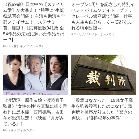
《祝59歳》日本中の【ステイサ
オープン1周年を記念した特別イ
ム愛】が大暴走！ “勝手に”生誕
ベントがサムソナイト・ブラッ
祭試写会開催！ 主演も助演も全
クレーベル銀座店で開催 仕事
部ステイサム！「ステサミー
も人生も自分らしく～笑顔あふ
賞」爆誕！【応募総数941票 全
れる特別対談～
54作品の栄冠に輝いた作品とは
PR（サムソナイト・ジャパン）
ー!?】
PR（（株）キノフィルムズ）
《渡辺淳一原作＆娘・渡邉直子
「殺意はなかった」19歳女子高
監督》“女性の性”を真摯に描く意
生を強姦殺害したのになぜ…裁
欲作に黒木瞳・西岡德馬・吉田
判所と検察が対立した「驚きの
羊が出演決定！《映画『月がみ
判決」（昭和42年の事件）
ている』》
PR（キノフィルムズ）