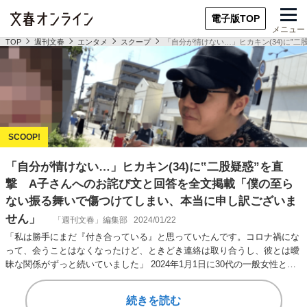
電子版TOP
メニュー
TOP
週刊文春
エンタメ
スクープ
「自分が情けない…」ヒカキン(34)に
「自分が情けない…」ヒカキン(34)に‟二股疑惑”を直
撃 A子さんへのお詫び文と回答を全文掲載「僕の至ら
ない振る舞いで傷つけてしまい、本当に申し訳ございま
せん」
「週刊文春」編集部
2024/01/22
「私は勝手にまだ『付き合っている』と思っていたんです。コロナ禍にな
って、会うことはなくなったけど、ときどき連絡は取り合うし、彼とは曖
昧な関係がずっと続いていました」 2024年1月1日に30代の一般女性との
結婚を報告…
続きを読む