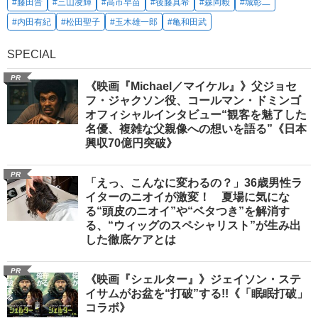
#藤田晋
#三山凌輝
#高市早苗
#後藤真希
#森岡毅
#城彰二
#内田有紀
#松田聖子
#玉木雄一郎
#亀和田武
SPECIAL
PR
《映画『Michael／マイケル』》父ジョセ
フ・ジャクソン役、コールマン・ドミンゴ
オフィシャルインタビュー“観客を魅了した
名優、複雑な父親像への想いを語る”《日本
興収70億円突破》
PR
「えっ、こんなに変わるの？」36歳男性ラ
イターのニオイが激変！ 夏場に気にな
る“頭皮のニオイ”や“ベタつき”を解消す
る、“ウィッグのスペシャリスト”が生み出
した徹底ケアとは
PR
《映画『シェルター』》ジェイソン・ステ
イサムがお盆を“打破”する!!《「眠眠打破」
コラボ》