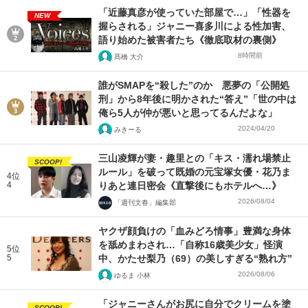
「近藤真彦が使っていた部屋で…」「性器を
NEW
握らされる」ジャニー喜多川による性加害、
語り始めた被害者たち《徹底取材の裏側》
8時間前
髙橋 大介
誰がSMAPを“殺した”のか 悪夢の「公開処
刑」から8年後に明かされた“答え”「世の中は
俺ら5人が仲が悪いと思ってるんだよな」
2024/04/20
みきーる
三山凌輝が妻・趣里との「キス・濡れ場禁止
SCOOP!
ルール」を破って既婚の元宝塚女優・花乃ま
4位
4
りあと連日密会《直撃後にもホテルへ…》
2026/08/04
「週刊文春」編集部
ヤクザ顔負けの「血みどろ情事」豊満な身体
を舐めまわされ…「自称16歳美少女」怪演
5位
5
中、かたせ梨乃（69）の美しすぎる“熟れ方”
2026/08/06
ゆるま 小林
「ジャニーさんがお尻に自分でクリームを塗
SCOOP!