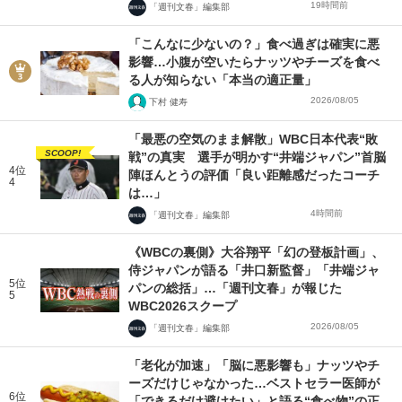
19時間前
「週刊文春」編集部
「こんなに少ないの？」食べ過ぎは確実に悪
影響…小腹が空いたらナッツやチーズを食べ
る人が知らない「本当の適正量」
2026/08/05
下村 健寿
「最悪の空気のまま解散」WBC日本代表“敗
SCOOP!
戦”の真実 選手が明かす“井端ジャパン”首脳
4位
陣ほんとうの評価「良い距離感だったコーチ
4
は…」
4時間前
「週刊文春」編集部
《WBCの裏側》大谷翔平「幻の登板計画」、
侍ジャパンが語る「井口新監督」「井端ジャ
5位
パンの総括」…「週刊文春」が報じた
5
WBC2026スクープ
2026/08/05
「週刊文春」編集部
「老化が加速」「脳に悪影響も」ナッツやチ
ーズだけじゃなかった…ベストセラー医師が
6位
「できるだけ避けたい」と語る“食べ物”の正