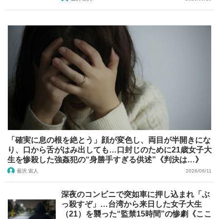
「確実に息の根を絶とう」顔が変色し、両目が半開きにな
り、口から舌がはみ出しても…口封じのために21歳女子大
生を惨殺した強姦犯の“身勝手すぎる供述”《判決は…》
藍沢 宙人
2026/06/11
深夜のコンビニで突如車に押し込まれ「ぶ
っ殺すぞ」…台湾から来日した女子大生
（21）を襲った“監禁15時間”の惨劇《ここ