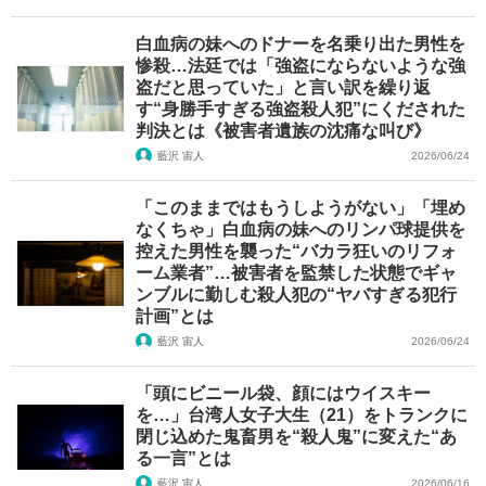
白血病の妹へのドナーを名乗り出た男性を
惨殺…法廷では「強盗にならないような強
盗だと思っていた」と言い訳を繰り返
す“身勝手すぎる強盗殺人犯”にくだされた
判決とは《被害者遺族の沈痛な叫び》
藍沢 宙人
2026/06/24
「このままではもうしようがない」「埋め
なくちゃ」白血病の妹へのリンパ球提供を
控えた男性を襲った“バカラ狂いのリフォ
ーム業者”…被害者を監禁した状態でギャ
ンブルに勤しむ殺人犯の“ヤバすぎる犯行
計画”とは
藍沢 宙人
2026/06/24
「頭にビニール袋、顔にはウイスキー
を…」台湾人女子大生（21）をトランクに
閉じ込めた鬼畜男を“殺人鬼”に変えた“あ
る一言”とは
藍沢 宙人
2026/06/16