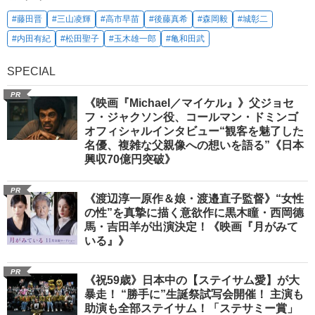
#藤田晋
#三山凌輝
#高市早苗
#後藤真希
#森岡毅
#城彰二
#内田有紀
#松田聖子
#玉木雄一郎
#亀和田武
SPECIAL
PR
《映画『Michael／マイケル』》父ジョセ
フ・ジャクソン役、コールマン・ドミンゴ
オフィシャルインタビュー“観客を魅了した
名優、複雑な父親像への想いを語る”《日本
興収70億円突破》
PR
《渡辺淳一原作＆娘・渡邉直子監督》“女性
の性”を真摯に描く意欲作に黒木瞳・西岡德
馬・吉田羊が出演決定！《映画『月がみて
いる』》
PR
《祝59歳》日本中の【ステイサム愛】が大
暴走！ “勝手に”生誕祭試写会開催！ 主演も
助演も全部ステイサム！「ステサミー賞」