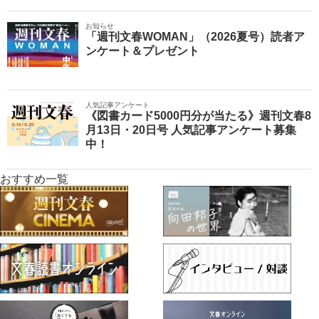
お知らせ
「週刊文春WOMAN」（2026夏号）読者ア
ンケート＆プレゼント
人気記事アンケート
《図書カード5000円分が当たる》週刊文春8
月13日・20日号 人気記事アンケート募集
中！
おすすめ一覧