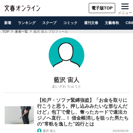
電子版TOP
メニュー
新着
ランキング
スクープ
コミック
週刊文春
文藝春秋
CIN
TOP
著者一覧
藍沢 宙人 プロフィール
藍沢 宙人
あいざわ ちゅうと
【松戸・ソファ緊縛強盗】「お金を取りに
行こうと思う。押し込みみたいな形なんだ
けど」包丁で脅し、奪ったカードで違法カ
ジノへ直行…！ 借金帳消しを狙った男たち
の“常軌を逸した”凶行とは
藍沢 宙人
2026/06/29