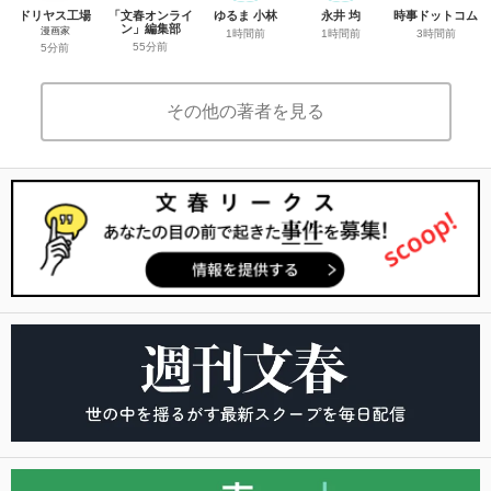
ドリヤス工場
「文春オンライ
ゆるま 小林
永井 均
時事ドットコム
ン」編集部
漫画家
1時間前
1時間前
3時間前
55分前
5分前
その他の著者を見る