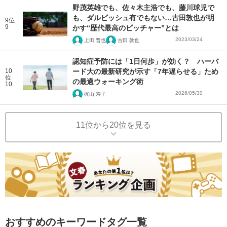
野茂英雄でも、佐々木主浩でも、藤川球児で
も、ダルビッシュ有でもない…古田敦也が明
9位
9
かす“歴代最高のピッチャー”とは
2023/03/24
上田 晋也
古田 敦也
認知症予防には「1日何歩」が効く？ ハーバ
10
ード大の最新研究が示す「7年遅らせる」ため
位
の最適ウォーキング術
10
2026/05/30
梶山 寿子
11位から20位を見る
おすすめのキーワードタグ一覧