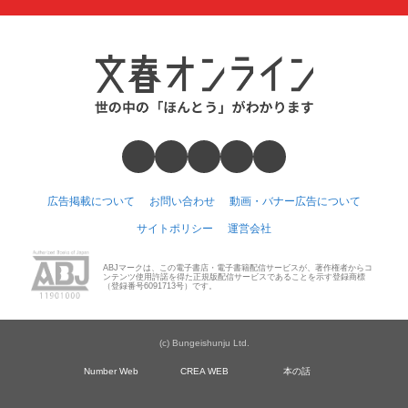
広告掲載について
お問い合わせ
動画・バナー広告について
サイトポリシー
運営会社
ABJマークは、この電子書店・電子書籍配信サービスが、著作権者からコ
ンテンツ使用許諾を得た正規版配信サービスであることを示す登録商標
（登録番号6091713号）です。
(c) Bungeishunju Ltd.
Number Web
CREA WEB
本の話