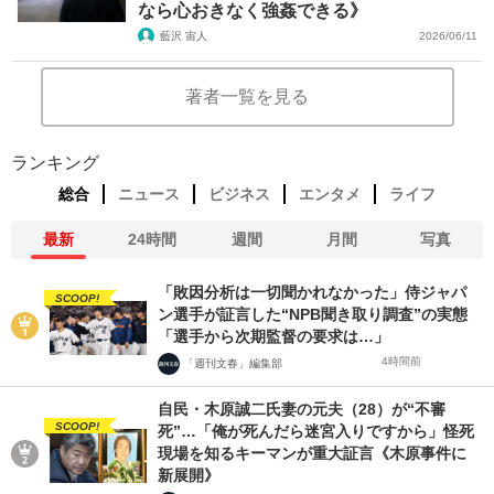
なら心おきなく強姦できる》
藍沢 宙人
2026/06/11
著者一覧を見る
ランキング
総合
ニュース
ビジネス
エンタメ
ライフ
最新
24時間
週間
月間
写真
「敗因分析は一切聞かれなかった」侍ジャパ
SCOOP!
ン選手が証言した“NPB聞き取り調査”の実態
「選手から次期監督の要求は…」
4時間前
「週刊文春」編集部
自民・木原誠二氏妻の元夫（28）が“不審
SCOOP!
死”…「俺が死んだら迷宮入りですから」怪死
現場を知るキーマンが重大証言《木原事件に
新展開》