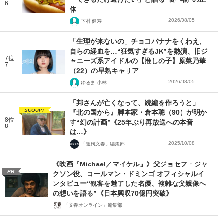
6
体
2026/08/05
下村 健寿
「生理が来ないの」チョコバナナをくわえ、
自らの経血を…“狂気すぎるJK”を熱演、旧ジ
7位
ャニーズ系アイドルの【推しの子】原菜乃華
7
（22）の早熟キャリア
2026/08/05
ゆるま 小林
「邦さんが亡くなって、続編を作ろうと」
SCOOP!
『北の国から』脚本家・倉本聰（90）が明か
8位
す“幻の計画”《25年ぶり再放送への本音
8
は…》
2025/10/08
「週刊文春」編集部
《映画『Michael／マイケル』》父ジョセフ・ジャ
PR
クソン役、コールマン・ドミンゴ オフィシャルイ
ンタビュー“観客を魅了した名優、複雑な父親像へ
の想いを語る”《日本興収70億円突破》
「文春オンライン」編集部