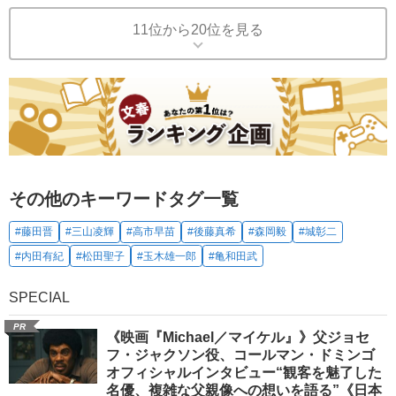
11位から20位を見る
その他のキーワードタグ一覧
#藤田晋
#三山凌輝
#高市早苗
#後藤真希
#森岡毅
#城彰二
#内田有紀
#松田聖子
#玉木雄一郎
#亀和田武
SPECIAL
PR
《映画『Michael／マイケル』》父ジョセ
フ・ジャクソン役、コールマン・ドミンゴ
オフィシャルインタビュー“観客を魅了した
名優、複雑な父親像への想いを語る”《日本