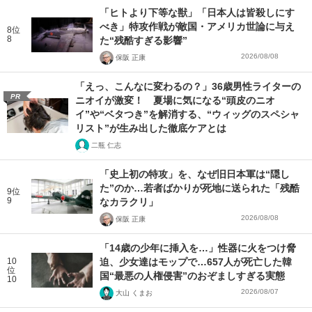
「ヒトより下等な獣」「日本人は皆殺しにす
べき」特攻作戦が敵国・アメリカ世論に与え
8位
8
た“残酷すぎる影響”
2026/08/08
保阪 正康
「えっ、こんなに変わるの？」36歳男性ライターの
PR
ニオイが激変！ 夏場に気になる“頭皮のニオ
イ”や“ベタつき”を解消する、“ウィッグのスペシャ
リスト”が生み出した徹底ケアとは
二瓶 仁志
「史上初の特攻」を、なぜ旧日本軍は“隠し
た”のか…若者ばかりが死地に送られた「残酷
9位
9
なカラクリ」
2026/08/08
保阪 正康
「14歳の少年に挿入を…」性器に火をつけ脅
10
迫、少女達はモップで…657人が死亡した韓
位
国“最悪の人権侵害”のおぞましすぎる実態
10
2026/08/07
大山 くまお