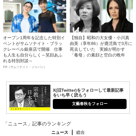
オープン1周年を記念した特別イ
【独自】昭和の大女優・小川真
ベントがサムソナイト・ブラッ
由美（享年86）が鹿児島で3月に
クレーベル銀座店で開催 仕事
死去していた 実娘が明かす
も人生も自分らしく～笑顔あふ
「毒母」の素顔と空白の晩年
れる特別対談～
PR（サムソナイト・ジャパン）
X(旧Twitter)をフォローして最新記事
をいち早く読もう
文藝春秋をフォロー
「ニュース」記事のランキング
ニュース
総合