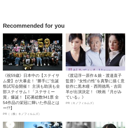
Recommended for you
《祝59歳》日本中の【ステイサ
《渡辺淳一原作＆娘・渡邉直子
ム愛】が大暴走！ “勝手に”生誕
監督》“女性の性”を真摯に描く意
祭試写会開催！ 主演も助演も全
欲作に黒木瞳・西岡德馬・吉田
部ステイサム！「ステサミー
羊が出演決定！《映画『月がみ
賞」爆誕！【応募総数941票 全
ている』》
54作品の栄冠に輝いた作品とは
PR（キノフィルムズ）
ー!?】
PR（（株）キノフィルムズ）