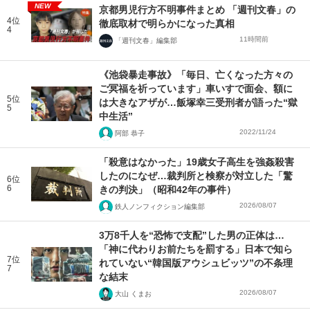
NEW
京都男児行方不明事件まとめ 「週刊文春」の
4位
徹底取材で明らかになった真相
4
11時間前
「週刊文春」編集部
《池袋暴走事故》「毎日、亡くなった方々の
ご冥福を祈っています」車いすで面会、額に
5位
は大きなアザが…飯塚幸三受刑者が語った“獄
5
中生活”
2022/11/24
阿部 恭子
「殺意はなかった」19歳女子高生を強姦殺害
したのになぜ…裁判所と検察が対立した「驚
6位
6
きの判決」（昭和42年の事件）
2026/08/07
鉄人ノンフィクション編集部
3万8千人を“恐怖で支配”した男の正体は…
「神に代わりお前たちを罰する」日本で知ら
7位
れていない“韓国版アウシュビッツ”の不条理
7
な結末
2026/08/07
大山 くまお