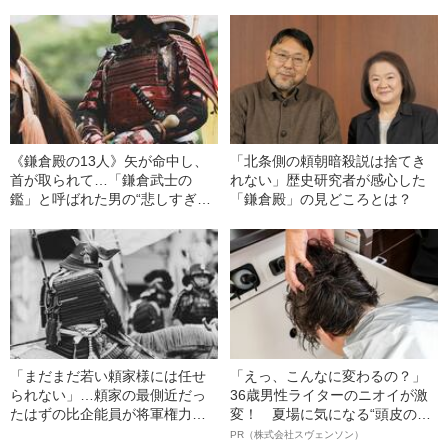
終えた北条義時が行った“過酷す
ぎる戦後処理”の実情
《鎌倉殿の13人》矢が命中し、
「北条側の頼朝暗殺説は捨てき
首が取られて…「鎌倉武士の
れない」歴史研究者が感心した
鑑」と呼ばれた男の“悲しすぎる
「鎌倉殿」の見どころとは？
最期”
「まだまだ若い頼家様には任せ
「えっ、こんなに変わるの？」
られない」…頼家の最側近だっ
36歳男性ライターのニオイが激
たはずの比企能員が将軍権力を
変！ 夏場に気になる“頭皮のニ
抑える“13人の合議制”を支持し
オイ”や“ベタつき”を解消す
PR（株式会社スヴェンソン）