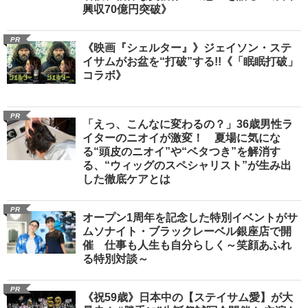
興収70億円突破》
PR
《映画『シェルター』》ジェイソン・ステ
イサムがお盆を“打破”する!!《「眠眠打破」
コラボ》
PR
「えっ、こんなに変わるの？」36歳男性ラ
イターのニオイが激変！ 夏場に気にな
る“頭皮のニオイ”や“ベタつき”を解消す
る、“ウィッグのスペシャリスト”が生み出
した徹底ケアとは
PR
オープン1周年を記念した特別イベントがサ
ムソナイト・ブラックレーベル銀座店で開
催 仕事も人生も自分らしく～笑顔あふれ
る特別対談～
PR
《祝59歳》日本中の【ステイサム愛】が大