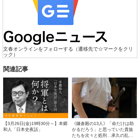
文春オンラインをフォローする
（遷移先で☆マークをクリ
ック）
関連記事
【3月26日(金)19時30分～】本郷
《鎌倉殿の13人》「命だけは助
和人「日本史夜話」
かるだろう」と思っていた貴族
たちを次々と処刑…承久の乱を