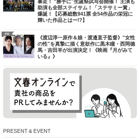
暴走！ “勝手に”生誕祭試写会開催！ 主演も
助演も全部ステイサム！「ステサミー賞」
爆誕！【応募総数941票 全54作品の栄冠に
輝いた作品とはー!?】
PR
《渡辺淳一原作＆娘・渡邉直子監督》“女性
の性”を真摯に描く意欲作に黒木瞳・西岡德
馬・吉田羊が出演決定！《映画『月がみて
いる』》
PRESENT & EVENT