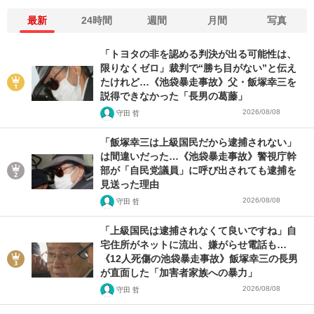
最新
24時間
週間
月間
写真
「トヨタの非を認める判決が出る可能性は、
限りなくゼロ」裁判で“勝ち目がない”と伝え
たけれど…《池袋暴走事故》父・飯塚幸三を
説得できなかった「長男の葛藤」
2026/08/08
守田 哲
「飯塚幸三は上級国民だから逮捕されない」
は間違いだった…《池袋暴走事故》警視庁幹
部が「自民党議員」に呼び出されても逮捕を
見送った理由
2026/08/08
守田 哲
「上級国民は逮捕されなくて良いですね」自
宅住所がネットに流出、嫌がらせ電話も…
《12人死傷の池袋暴走事故》飯塚幸三の長男
が直面した「加害者家族への暴力」
2026/08/08
守田 哲