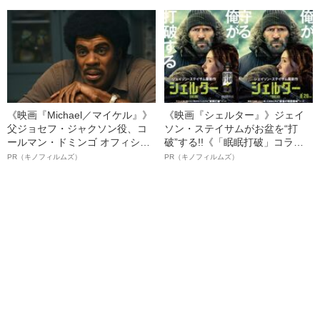
た“納得の理由”
る、“ウィッグのスペシャリス
ト”が生み出した徹底ケアとは
《映画『Michael／マイケル』》
《映画『シェルター』》ジェイ
父ジョセフ・ジャクソン役、コ
ソン・ステイサムがお盆を“打
ールマン・ドミンゴ オフィシャ
破”する!!《「眠眠打破」コラ
ルインタビュー“観客を魅了した
ボ》
PR（キノフィルムズ）
PR（キノフィルムズ）
名優、複雑な父親像への想いを
語る”《日本興収70億円突破》