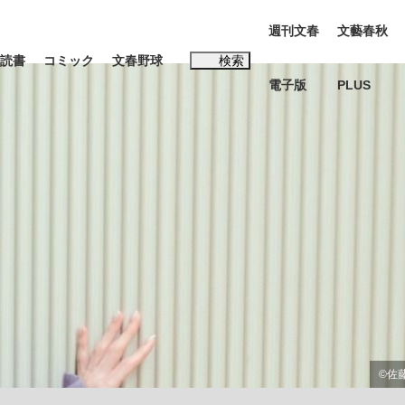
週刊文春
文藝春秋
読書
コミック
文春野球
検索
電子版
PLUS
インタビュー
読書
#松田聖子
む将棋
BC日本代表“敗戦”の真実 選手が明かす...