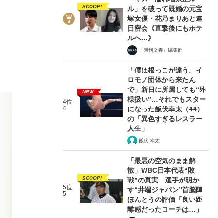
SCOOP!
ル」を破って既婚の元宝
塚女優・花乃まりあと連
日密会《直撃後にもホテ
ルへ…》
「週刊文春」編集部
、
「僕は根っこが違う。イ
ロモノ団体から来たん
で」新日に所属しても“外
NEW
様扱い”…それでもスター
4位
4
になった飯伏幸太（44）
の「異色すぎるレスラー
人生」
飯伏 幸太
「最悪の空気のまま解
散」WBC日本代表“敗
SCOOP!
戦”の真実 選手が明か
5位
す“井端ジャパン”首脳陣
5
ほんとうの評価「良い距
離感だったコーチは…」