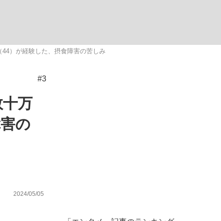
ない資産運用のすべて
44）が経験した、摂食障害の苦しみ
#3
が悲しい」『北の国から』倉本聰氏（91...
数十万
障害の
2024/05/05