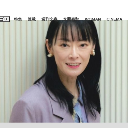
ゴリ
特集
連載
週刊文春
文藝春秋
WOMAN
CINEMA
キーワード入力
ス
エンタメ
ライフ
ビジネス
ーワードタグ一覧
山凌輝
#高市早苗
#後藤真希
#森岡毅
#城彰二
#内田有紀
観る将棋、読
#亀和田武
て明かした日本代表監督に...
「最悪の空気のまま解散」W