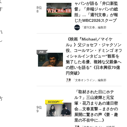
く
ャパンが語る「井口新監
8位
す
督」「井端ジャパンの総
8
括」…「週刊文春」が報
じたWBC2026スクープ
「週刊文春」編集部
れ
《映画『Michael／マイケ
し
ル』》父ジョセフ・ジャクソン
役、コールマン・ドミンゴ オフ
PR
ィシャルインタビュー“観客を
魅了した名優、複雑な父親像へ
の想いを語る”《日本興収70億
円突破》
「文春オンライン」編集部
「取材された日にホテ
ル？」三山凌輝と元宝
方
SCOOP!
塚・花乃まりあの連日密
9位
会…文春直撃→まさかの
9
展開に驚きの声《妻・趣
里の不在中に…》