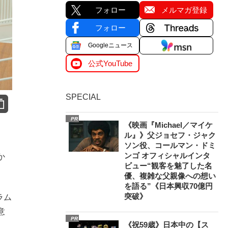
フォロー
メルマガ登録
フォロー
Googleニュース
公式YouTube
SPECIAL
PR
《映画『Michael／マイケ
ル』》父ジョセフ・ジャク
、
ソン役、コールマン・ドミ
ンゴ オフィシャルインタ
か
ビュー“観客を魅了した名
優、複雑な父親像への想い
を語る”《日本興収70億円
突破》
ラム
意
PR
《祝59歳》日本中の【ス