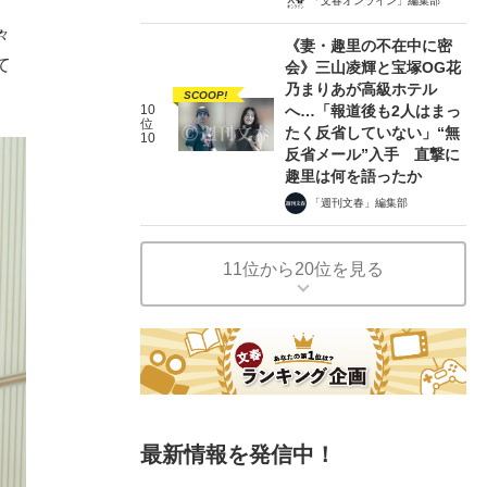
「文春オンライン」編集部
々
《妻・趣里の不在中に密
て
会》三山凌輝と宝塚OG花
乃まりあが高級ホテル
SCOOP!
10
へ…「報道後も2人はまっ
位
たく反省していない」“無
10
反省メール”入手 直撃に
趣里は何を語ったか
「週刊文春」編集部
11位から20位を見る
最新情報を発信中！