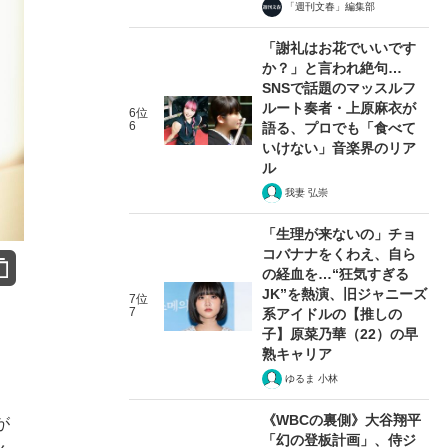
「週刊文春」編集部
「謝礼はお花でいいです
か？」と言われ絶句…
SNSで話題のマッスルフ
ルート奏者・上原麻衣が
6位
6
語る、プロでも「食べて
いけない」音楽界のリア
ル
我妻 弘崇
「生理が来ないの」チョ
コバナナをくわえ、自ら
の経血を…“狂気すぎる
JK”を熱演、旧ジャニーズ
7位
7
系アイドルの【推しの
子】原菜乃華（22）の早
熟キャリア
ゆるま 小林
《WBCの裏側》大谷翔平
が
「幻の登板計画」、侍ジ