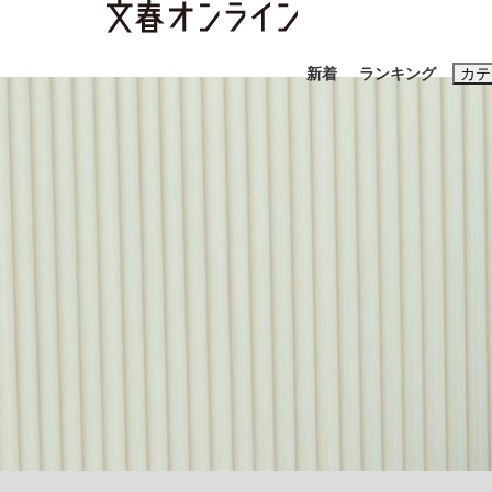
新着
ランキング
カテ
スクープ
ニュー
おすすめのキ
#藤田晋
#三
#玉木雄一郎
「90%は失敗する。でも…」本田圭佑が初め
終戦から81年