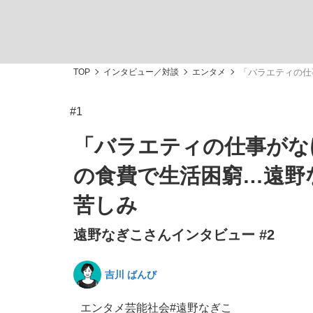
TOP
インタビュー／対談
エンタメ
「バラエティの仕
#1
「敗因分析は一切聞かれなかった」侍ジャパン選
キングの誕生を、目撃せよ。
「バラエティの仕事がな
の食費で生活困窮…遠野
苦しみ
遠野なぎこさんインタビュー #2
the Style
吉川 ばんび
「目標達成できなかったからと言って…」サッ
エンタメ
芸能
社会
#遠野なぎこ