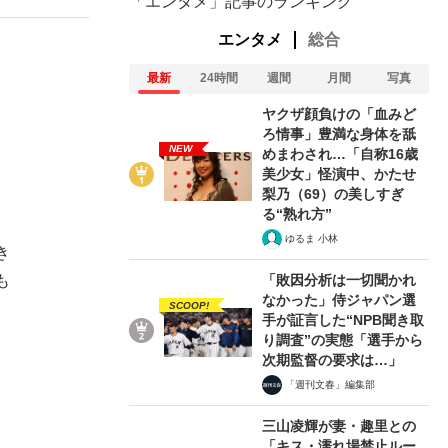
「エンタメ」記事のランキング
エンタメ
総合
最新
24時間
週間
月間
写真
ヤクザ顔負けの「血みど
ろ情事」豊満な身体を舐
NEW
めまわされ…「自称16歳
美少女」怪演中、かたせ
梨乃（69）の美しすぎ
る“熟れ方”
ゆるま 小林
き
「敗因分析は一切聞かれ
も
なかった」侍ジャパン選
SCOOP!
手が証言した“NPB聞き取
り調査”の実態「選手から
次期監督の要求は…」
「週刊文春」編集部
三山凌輝が妻・趣里との
「キス・濡れ場禁止ルー