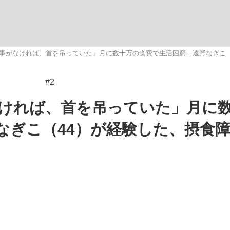
いまさら聞け
事がなければ、首を吊っていた」月に数十万の食費で生活困窮…遠野なぎこ（
#2
手が証言した“NPB聞...
「クマが悪者扱いされているの
ければ、首を吊っていた」月に
なぎこ（44）が経験した、摂食
もっと見る
カー日本代表・森保一監督...