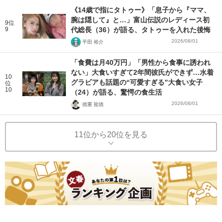
《14歳で指にタトゥー》「息子から『ママ、
腕は隠して』と…」富山伝説のレディース初
9位
9
代総長（36）が語る、タトゥーを入れた後悔
2026/08/01
平田 裕介
「食費は月40万円」「男性から食事に誘われ
ない」大食いすぎて2年間彼氏ができず…水着
10
グラビアも話題の“可愛すぎる”大食い女子
位
10
（24）が語る、驚愕の食生活
2026/08/01
徳重 龍徳
11位から20位を見る