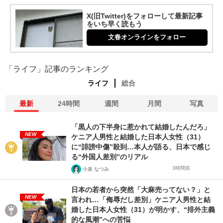
X(旧Twitter)をフォローして最新記事
をいち早く読もう
文春オンラインをフォロー
「ライフ」記事のランキング
ライフ
総合
最新
24時間
週間
月間
写真
「黒人の下半身に惹かれて結婚したんだろ」
NEW
ケニア人男性と結婚した日本人女性（31）
に“誹謗中傷”殺到…本人が語る、日本で感じ
る“外国人差別”のリアル
3時間前
小泉 なつみ
日本の若者から突然「大麻売ってない？」と
NEW
言われ…「侮辱だし差別」ケニア人男性と結
婚した日本人女性（31）が明かす、“排外主義
的な風潮”への苦悩