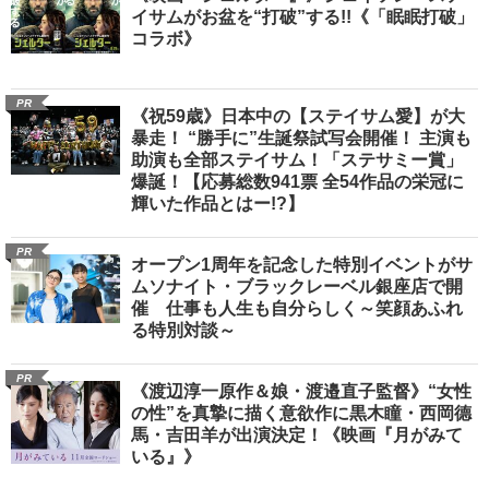
イサムがお盆を“打破”する!!《「眠眠打破」
コラボ》
PR
《祝59歳》日本中の【ステイサム愛】が大
暴走！ “勝手に”生誕祭試写会開催！ 主演も
助演も全部ステイサム！「ステサミー賞」
爆誕！【応募総数941票 全54作品の栄冠に
輝いた作品とはー!?】
PR
オープン1周年を記念した特別イベントがサ
ムソナイト・ブラックレーベル銀座店で開
催 仕事も人生も自分らしく～笑顔あふれ
る特別対談～
PR
《渡辺淳一原作＆娘・渡邉直子監督》“女性
の性”を真摯に描く意欲作に黒木瞳・西岡德
馬・吉田羊が出演決定！《映画『月がみて
いる』》