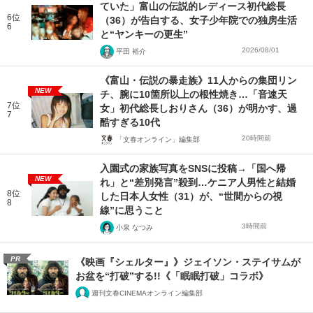
ていた」富山の伝説的レディース初代総長
6位
（36）が告白する、女子少年院での独房生活
6
と“ヤンキーの更生”
2026/08/01
平田 裕介
《富山・伝説の暴走族》11人からの集団リン
NEW
チ、腕に10箇所以上の根性焼き…「音速天
7位
女」初代総長しおりさん（36）が明かす、過
7
酷すぎる10代
20時間前
「文春オンライン」編集部
入園式の家族写真をSNSに投稿→「国へ帰
NEW
れ」と“差別発言”殺到…ケニア人男性と結婚
8位
した日本人女性（31）が、“世間からの視
8
線”に思うこと
3時間前
小泉 なつみ
PR
《映画『シェルター』》ジェイソン・ステイサムが
お盆を“打破”する!!《「眠眠打破」コラボ》
週刊文春CINEMAオンライン編集部