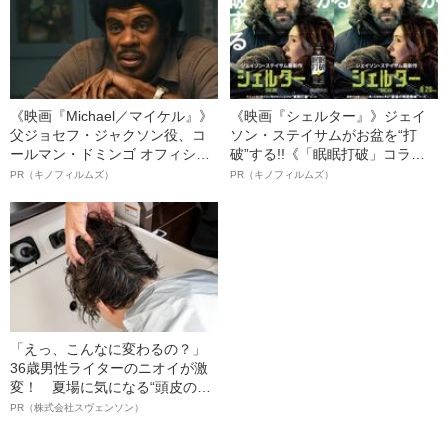
《映画『Michael／マイケル』》
《映画『シェルター』》ジェイ
父ジョセフ・ジャクソン役、コ
ソン・ステイサムがお盆を“打
ールマン・ドミンゴ オフィシャ
破”する!!《「眠眠打破」コラ
ルインタビュー“観客を魅了した
ボ》
PR（キノフィルムズ）
PR（キノフィルムズ）
名優、複雑な父親像への想いを
語る”《日本興収70億円突破》
「えっ、こんなに変わるの？」
36歳男性ライターのニオイが激
変！ 夏場に気になる“頭皮のニ
オイ”や“ベタつき”を解消す
PR（株式会社スヴェンソン）
る、“ウィッグのスペシャリス
ト”が生み出した徹底ケアとは