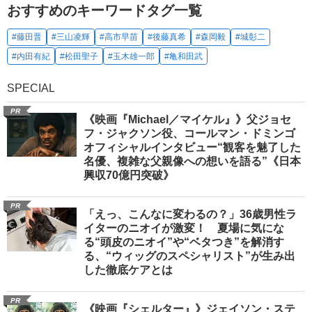
おすすめのキーワードタグ一覧
#藤田晋
#三山凌輝
#高市早苗
#後藤真希
#森岡毅
#城彰二
#内田有紀
#松田聖子
#玉木雄一郎
#亀和田武
SPECIAL
PR
《映画『Michael／マイケル』》父ジョセ
フ・ジャクソン役、コールマン・ドミンゴ
オフィシャルインタビュー“観客を魅了した
名優、複雑な父親像への想いを語る”《日本
興収70億円突破》
PR
「えっ、こんなに変わるの？」36歳男性ラ
イターのニオイが激変！ 夏場に気にな
る“頭皮のニオイ”や“ベタつき”を解消す
る、“ウィッグのスペシャリスト”が生み出
した徹底ケアとは
PR
《映画『シェルター』》ジェイソン・ステ