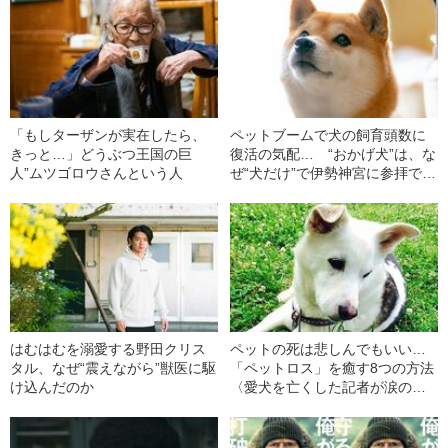
「もしターザンが実在したら、
ペットブームで犬の飼育頭数に
きっと…」どうぶつ王国の巨
復活の気配… “おかげ犬”は、な
人”ムツゴロウさんという人
ぜ“犬だけ”で伊勢神宮に参拝でき
たのか
はむはむを溺愛する野田クリス
ペットの死は悲しんでもいい…
タル、なぜ“震えながら”獣医に駆
「ペットロス」を癒す8つの方法
け込んだのか
〈愛犬を亡くした記者が涙の取
材〉