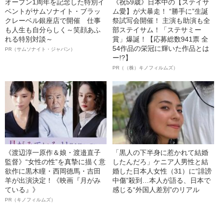
オープン1周年を記念した特別イ
《祝59歳》日本中の【ステイサ
ベントがサムソナイト・ブラッ
ム愛】が大暴走！ “勝手に”生誕
クレーベル銀座店で開催 仕事
祭試写会開催！ 主演も助演も全
も人生も自分らしく～笑顔あふ
部ステイサム！「ステサミー
れる特別対談～
賞」爆誕！【応募総数941票 全
54作品の栄冠に輝いた作品とは
PR（サムソナイト・ジャパン）
ー!?】
PR（（株）キノフィルムズ）
《渡辺淳一原作＆娘・渡邉直子
「黒人の下半身に惹かれて結婚
監督》“女性の性”を真摯に描く意
したんだろ」ケニア人男性と結
欲作に黒木瞳・西岡德馬・吉田
婚した日本人女性（31）に“誹謗
羊が出演決定！《映画『月がみ
中傷”殺到…本人が語る、日本で
ている』》
感じる“外国人差別”のリアル
PR（キノフィルムズ）