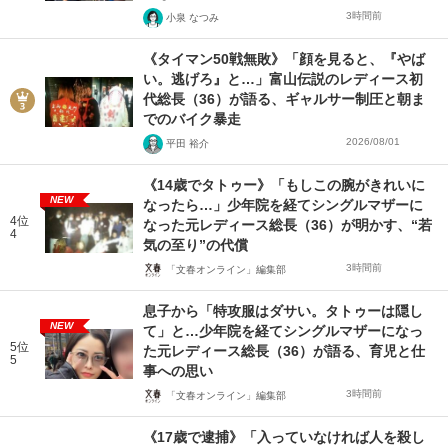
3時間前
小泉 なつみ
《タイマン50戦無敗》「顔を見ると、『やば
い。逃げろ』と…」富山伝説のレディース初
代総長（36）が語る、ギャルサー制圧と朝ま
でのバイク暴走
2026/08/01
平田 裕介
《14歳でタトゥー》「もしこの腕がきれいに
NEW
なったら…」少年院を経てシングルマザーに
4位
なった元レディース総長（36）が明かす、“若
4
気の至り”の代償
3時間前
「文春オンライン」編集部
息子から「特攻服はダサい。タトゥーは隠し
NEW
て」と…少年院を経てシングルマザーになっ
5位
た元レディース総長（36）が語る、育児と仕
5
事への思い
3時間前
「文春オンライン」編集部
《17歳で逮捕》「入っていなければ人を殺し