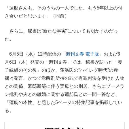
「蓮舫さんも、そのうちの一人でした。もう5年以上の付
き合いだと思います」（同前）
さらに、秘書は“新たな事実”についても明かすのだっ
た。
6月5日（水）12時配信の「
週刊文春 電子版
」および6
月6日（木）発売の「週刊文春」では、秘書が語った「養
子縁組のその後」のほか、蓮舫氏の“ハイレグ時代”の赤
裸々発言、かつて覚醒剤所持の罪で有罪判決を受けた人物
との関係、豪邸新築に伴う実母との別居、さらにブーメラ
ン批判や夫との離婚に関する蓮舫氏との一問一答など、
「蓮舫の本性」と題した5ページの特集記事を掲載してい
る。