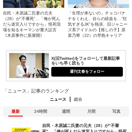
自民・木原誠二氏妻の元夫
「生理が来ないの」チョコバナ
（28）が“不審死”…「俺が死ん
ナをくわえ、自らの経血を…“狂
だら迷宮入りですから」怪死現
気すぎるJK”を熱演、旧ジャニー
場を知るキーマンが重大証言
ズ系アイドルの【推しの子】原
《木原事件に新展開》
菜乃華（22）の早熟キャリア
X(旧Twitter)をフォローして最新記事
をいち早く読もう
週刊文春をフォロー
「ニュース」記事のランキング
ニュース
総合
最新
24時間
週間
月間
写真
自民・木原誠二氏妻の元夫（28）が“不審
SCOOP!
死”…「俺が死んだら迷宮入りですから」怪死