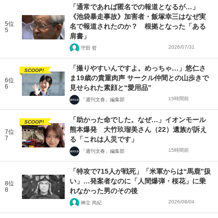
「通常であれば匿名での報道となるが…」
《池袋暴走事故》加害者・飯塚幸三はなぜ実
5位
名で報道されたのか？ 根拠となった「ある
5
肩書」
2026/07/31
守田 哲
「撮りやすいんですよ。めっちゃ…」悠仁さ
SCOOP!
ま19歳の貴重肉声 サークル仲間との山歩きで
6位
6
見せられた素顔と“愛用品”
15時間前
「週刊文春」編集部
「助かった命でした。なぜ…」イオンモール
SCOOP!
熊本爆発 大竹玖瑠美さん（22）遺族が訴え
7位
7
る「これは人災です」
15時間前
「週刊文春」編集部
「特攻で715人が戦死」「米軍からは“馬鹿”扱
い」…発案者なのに「人間爆弾・桜花」に乗
8位
8
れなかった男のその後
2026/08/04
神立 尚紀