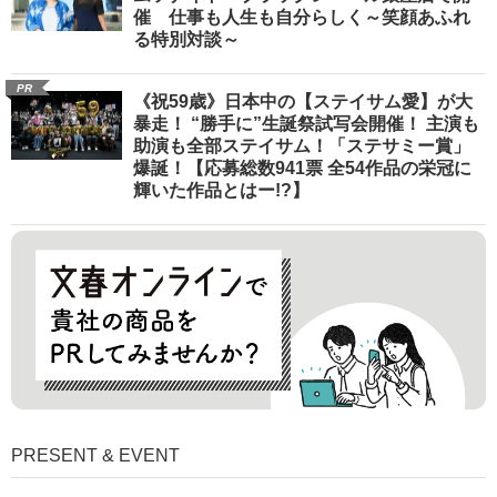
催 仕事も人生も自分らしく～笑顔あふれ
る特別対談～
PR
《祝59歳》日本中の【ステイサム愛】が大
暴走！ “勝手に”生誕祭試写会開催！ 主演も
助演も全部ステイサム！「ステサミー賞」
爆誕！【応募総数941票 全54作品の栄冠に
輝いた作品とはー!?】
PRESENT & EVENT