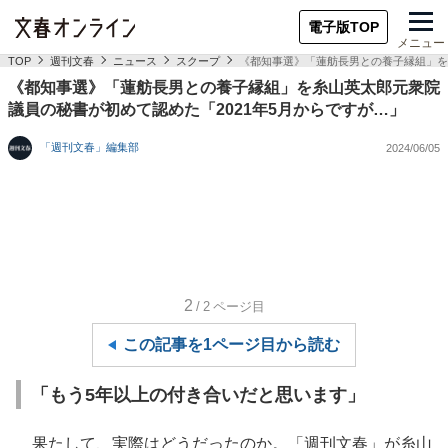
電子版TOP
メニュー
TOP
週刊文春
ニュース
スクープ
《都知事選》「蓮舫長男との養子縁組」を
《都知事選》「蓮舫長男との養子縁組」を糸山英太郎元衆院
議員の秘書が初めて認めた「2021年5月からですが…」
「週刊文春」編集部
2024/06/05
2
/2
ページ目
この記事を1ページ目から読む
「もう5年以上の付き合いだと思います」
果たして、実際はどうだったのか。「週刊文春」が糸山