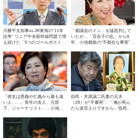
川勝平太知事vs.JR東海の“11年
「都議会のドン」を猛批判して
抗争” リニア中央新幹線問題で増
いたが…「百合子の乱」から8
え続けた「5つのゴールポスト」
年、小池都政の“不都合な事実”と
と「通せんぼおじさん」のナゾ
は？
「彼女は恩義や仁義から最も遠
自民・木原誠二氏妻の元夫
い人……」長年の友人、元部
（28）が“不審死”…「俺が死ん
下、ジャーナリスト……小池百
だら迷宮入りですから」怪死現
合子都知事を深く知る3人による
場を知るキーマンが重大証言
緊急座談会を開催
《木原事件に新展開》