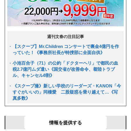
週刊文春の注目記事
【スクープ】Mr.Children コンサートで裏金4億円を作
っていた！《事務所社長が特捜部に全面自供》
小池百合子（71）の公約「ドクターヘリ」で都民の血
税2.7億円ムダ遣い《国交省が改善命令、着陸トラブ
ル、キャンセル8割》
《スクープ撮》新しい学校のリーダーズ・KANON「今
すぐがいいの」同棲愛 二股疑惑を乗り越えて…《写
真多数》
文春リークス
あなたの目の前で起きた事件を募集！
情報を提供する