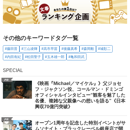
その他のキーワードタグ一覧
#藤田晋
#三山凌輝
#高市早苗
#後藤真希
#森岡毅
#城彰二
#内田有紀
#松田聖子
#玉木雄一郎
#亀和田武
SPECIAL
PR
《映画『Michael／マイケル』》父ジョセ
フ・ジャクソン役、コールマン・ドミンゴ
オフィシャルインタビュー“観客を魅了した
名優、複雑な父親像への想いを語る”《日本
興収70億円突破》
PR
オープン1周年を記念した特別イベントがサ
ムソナイト・ブラックレーベル銀座店で開