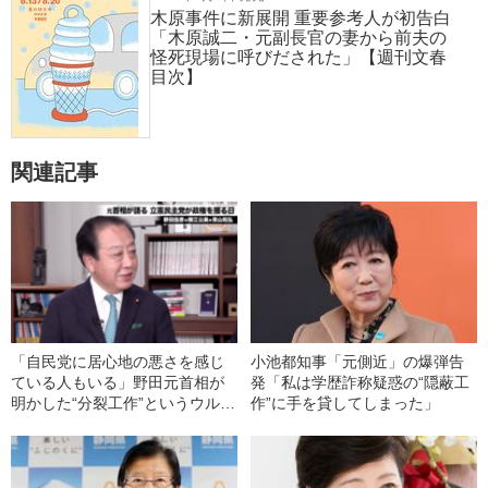
木原事件に新展開 重要参考人が初告白
「木原誠二・元副長官の妻から前夫の
怪死現場に呼びだされた」【週刊文春
目次】
関連記事
「自民党に居心地の悪さを感じ
小池都知事「元側近」の爆弾告
ている人もいる」野田元首相が
発「私は学歴詐称疑惑の“隠蔽工
明かした“分裂工作”というウルト
作”に手を貸してしまった」
ラC