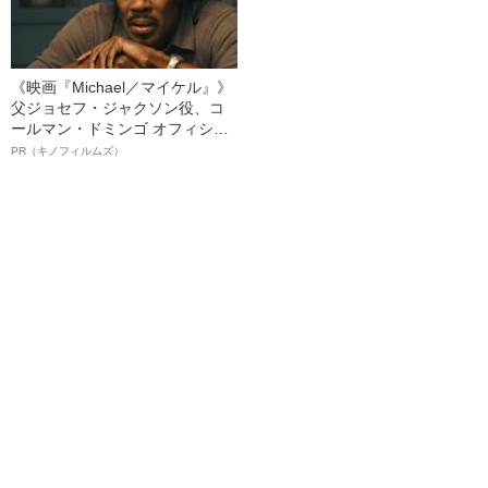
《映画『Michael／マイケル』》
父ジョセフ・ジャクソン役、コ
ールマン・ドミンゴ オフィシャ
ルインタビュー“観客を魅了した
PR（キノフィルムズ）
名優、複雑な父親像への想いを
語る”《日本興収70億円突破》