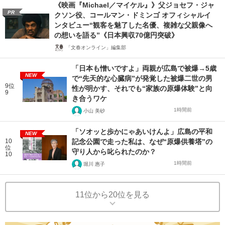
《映画『Michael／マイケル』》父ジョセフ・ジャ
PR
クソン役、コールマン・ドミンゴ オフィシャルイ
ンタビュー“観客を魅了した名優、複雑な父親像へ
の想いを語る”《日本興収70億円突破》
「文春オンライン」編集部
「日本も憎いですよ」両親が広島で被爆→5歳
NEW
で“先天的な心臓病”が発覚した被爆二世の男
9位
性が明かす、それでも“家族の原爆体験”と向
9
き合うワケ
1時間前
小山 美砂
「ソオッと歩かにゃあいけんよ」広島の平和
NEW
10
記念公園で走った私は、なぜ“原爆供養塔”の
位
守り人から叱られたのか？
10
1時間前
堀川 惠子
11位から20位を見る