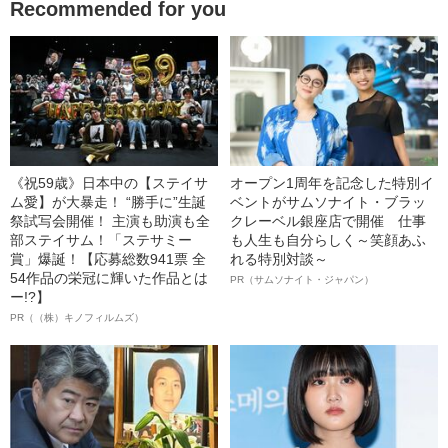
Recommended for you
《祝59歳》日本中の【ステイサ
オープン1周年を記念した特別イ
ム愛】が大暴走！ “勝手に”生誕
ベントがサムソナイト・ブラッ
祭試写会開催！ 主演も助演も全
クレーベル銀座店で開催 仕事
部ステイサム！「ステサミー
も人生も自分らしく～笑顔あふ
賞」爆誕！【応募総数941票 全
れる特別対談～
54作品の栄冠に輝いた作品とは
PR（サムソナイト・ジャパン）
ー!?】
PR（（株）キノフィルムズ）