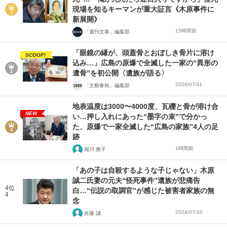
現場を知るキーマンが重大証言《木原事件に
新展開》
15時間前
「週刊文春」編集部
「眼鏡の縁が、頭蓋骨とおぼしき骨片に溶け
SCOOP!
込み…」広島の原爆で全滅した一家の“異形の
遺骨”を初公開〈遺族が語る〉
2026/07/11
「文藝春秋」編集部
地表温度は3000〜4000度、瓦礫と骨が溶け合
NEW
い…押し入れにあった“墨字の束”で分かっ
た、原爆で一家全滅した“広島の家族”4人の足
跡
1時間前
堀川 惠子
「あの子は自殺するような子じゃない」木原
誠二氏妻の元夫“怪死事件”遺族が悲痛告
4位
白…“伝説の取調官”が感じた被害者家族の無
4
念
2024/07/10
佐藤 誠