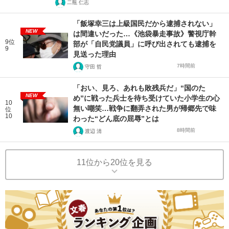
二瓶 仁志
「飯塚幸三は上級国民だから逮捕されない」
NEW
は間違いだった…《池袋暴走事故》警視庁幹
9位
部が「自民党議員」に呼び出されても逮捕を
9
見送った理由
7時間前
守田 哲
「おい、見ろ、あれも敗残兵だ」“国のた
NEW
め”に戦った兵士を待ち受けていた小学生の心
10
無い嘲笑…戦争に翻弄された男が帰郷先で味
位
10
わった“どん底の屈辱”とは
8時間前
渡辺 清
11位から20位を見る