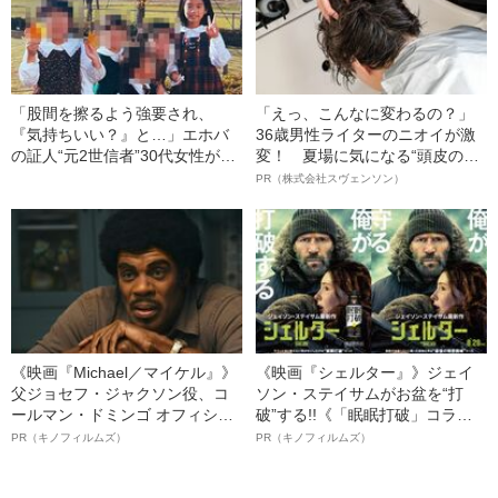
「股間を擦るよう強要され、
「えっ、こんなに変わるの？」
『気持ちいい？』と…」エホバ
36歳男性ライターのニオイが激
の証人“元2世信者”30代女性が実
変！ 夏場に気になる“頭皮のニ
名顔出しで明かした《教団関係
オイ”や“ベタつき”を解消す
PR（株式会社スヴェンソン）
者による性加害の実態》
る、“ウィッグのスペシャリス
ト”が生み出した徹底ケアとは
《映画『Michael／マイケル』》
《映画『シェルター』》ジェイ
父ジョセフ・ジャクソン役、コ
ソン・ステイサムがお盆を“打
ールマン・ドミンゴ オフィシャ
破”する!!《「眠眠打破」コラ
ルインタビュー“観客を魅了した
ボ》
PR（キノフィルムズ）
PR（キノフィルムズ）
名優、複雑な父親像への想いを
語る”《日本興収70億円突破》