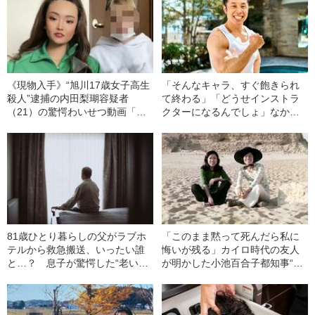
《現物入手》“旭川17歳女子高生
「そんなキャラ、すぐ飽きられ
殺人”逮捕の内田梨瑚容疑者
て終わる」「どうせインストラ
（21）の驚愕わいせつ動画「彼
クターになるんでしょ」なかや
女のモンスターぶりがわか
まきんに君が語る、それでも21
る…」
年間“筋肉芸”を続けたワケ〈吉本
から独立〉
81歳ひとり暮らしの父がラブホ
「このまま黙って死んだら私に
テルから救急搬送、いったい誰
悔いが残る」カイロ時代の友人
と…？ 息子が驚愕した“老いた
が明かした小池百合子都知事“疑
親の性生活”
惑の大学生活”【実名告白】