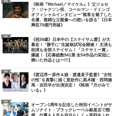
PR
《映画『Michael／マイケル』》父ジョセ
フ・ジャクソン役、コールマン・ドミンゴ
オフィシャルインタビュー“観客を魅了した
名優、複雑な父親像への想いを語る”《日本
興収70億円突破》
PR
《祝59歳》日本中の【ステイサム愛】が大
暴走！ “勝手に”生誕祭試写会開催！ 主演も
助演も全部ステイサム！「ステサミー賞」
爆誕！【応募総数941票 全54作品の栄冠に
輝いた作品とはー!?】
PR
《渡辺淳一原作＆娘・渡邉直子監督》“女性
の性”を真摯に描く意欲作に黒木瞳・西岡德
馬・吉田羊が出演決定！《映画『月がみて
いる』》
PR
オープン1周年を記念した特別イベントがサ
ムソナイト・ブラックレーベル銀座店で開
催 仕事も人生も自分らしく～笑顔あふれ