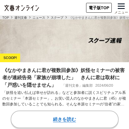
電子版TOP
メニュー
TOP
週刊文春
ニュース
スクープ
《なかやまきんに君が複数回参加》妖怪セ
《なかやまきんに君が複数回参加》妖怪セミナーの被害
者が連続告発「家族が崩壊した」 きんに君は取材に
「戸惑いを隠せません」
「週刊文春」編集部
2024/06/20
「妖怪を追い払えば幸せが訪れる」などと参加者に説くスピリチュアル系
のセミナー「本源セミナー」。お笑い芸人のなかやまきんに君（45）が複
数回参加していることでも知られる。そんな本源セミナーの“信者”の家族
から、被害を訴…
続きを読む