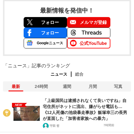
最新情報を発信中！
フォロー
メルマガ登録
フォロー
公式YouTube
Googleニュース
「ニュース」記事のランキング
ニュース
総合
最新
24時間
週間
月間
写真
「上級国民は逮捕されなくて良いですね」自
NEW
宅住所がネットに流出、嫌がらせ電話も…
《12人死傷の池袋暴走事故》飯塚幸三の長男
が直面した「加害者家族への暴力」
7時間前
守田 哲