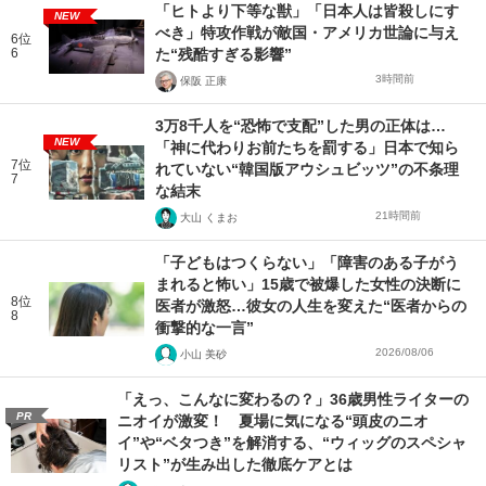
「ヒトより下等な獣」「日本人は皆殺しにす
NEW
べき」特攻作戦が敵国・アメリカ世論に与え
6位
6
た“残酷すぎる影響”
3時間前
保阪 正康
3万8千人を“恐怖で支配”した男の正体は…
NEW
「神に代わりお前たちを罰する」日本で知ら
7位
れていない“韓国版アウシュビッツ”の不条理
7
な結末
21時間前
大山 くまお
「子どもはつくらない」「障害のある子がう
まれると怖い」15歳で被爆した女性の決断に
8位
医者が激怒…彼女の人生を変えた“医者からの
8
衝撃的な一言”
2026/08/06
小山 美砂
「えっ、こんなに変わるの？」36歳男性ライターの
PR
ニオイが激変！ 夏場に気になる“頭皮のニオ
イ”や“ベタつき”を解消する、“ウィッグのスペシャ
リスト”が生み出した徹底ケアとは