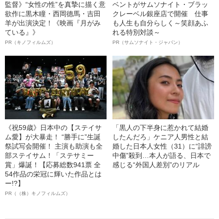
監督》“女性の性”を真摯に描く意
ベントがサムソナイト・ブラッ
欲作に黒木瞳・西岡德馬・吉田
クレーベル銀座店で開催 仕事
羊が出演決定！《映画『月がみ
も人生も自分らしく～笑顔あふ
ている』》
れる特別対談～
PR（キノフィルムズ）
PR（サムソナイト・ジャパン）
《祝59歳》日本中の【ステイサ
「黒人の下半身に惹かれて結婚
ム愛】が大暴走！ “勝手に”生誕
したんだろ」ケニア人男性と結
祭試写会開催！ 主演も助演も全
婚した日本人女性（31）に“誹謗
部ステイサム！「ステサミー
中傷”殺到…本人が語る、日本で
賞」爆誕！【応募総数941票 全
感じる“外国人差別”のリアル
54作品の栄冠に輝いた作品とは
ー!?】
PR（（株）キノフィルムズ）