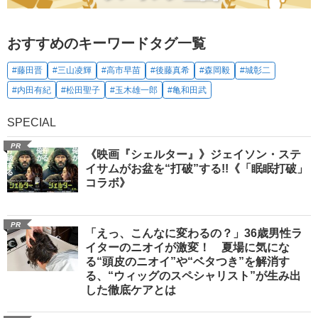
おすすめのキーワードタグ一覧
#藤田晋
#三山凌輝
#高市早苗
#後藤真希
#森岡毅
#城彰二
#内田有紀
#松田聖子
#玉木雄一郎
#亀和田武
SPECIAL
PR
《映画『シェルター』》ジェイソン・ステ
イサムがお盆を“打破”する!!《「眠眠打破」
コラボ》
PR
「えっ、こんなに変わるの？」36歳男性ラ
イターのニオイが激変！ 夏場に気にな
る“頭皮のニオイ”や“ベタつき”を解消す
る、“ウィッグのスペシャリスト”が生み出
した徹底ケアとは