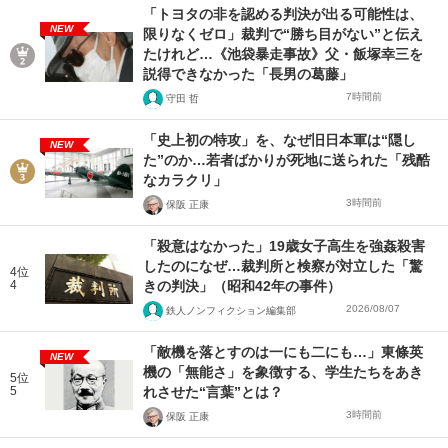
「トヨタの非を認める判決が出る可能性は、
NEW
限りなくゼロ」裁判で“勝ち目がない”と伝え
たけれど…《池袋暴走事故》父・飯塚幸三を
説得できなかった「長男の葛藤」
7時間前
守田 哲
「史上初の特攻」を、なぜ旧日本軍は“隠し
NEW
た”のか…若者ばかりが死地に送られた「残酷
なカラクリ」
3時間前
保阪 正康
「殺意はなかった」19歳女子高生を強姦殺害
したのになぜ…裁判所と検察が対立した「驚
4位
4
きの判決」（昭和42年の事件）
2026/08/07
鉄人ノンフィクション編集部
「敵機を落とすのは一にも二にも…」東條英
NEW
機の「無能さ」を象徴する、学生たちをあき
5位
5
れさせた“言葉”とは？
3時間前
保阪 正康