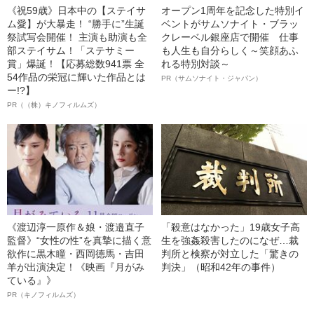
《祝59歳》日本中の【ステイサ
オープン1周年を記念した特別イ
ム愛】が大暴走！ “勝手に”生誕
ベントがサムソナイト・ブラッ
祭試写会開催！ 主演も助演も全
クレーベル銀座店で開催 仕事
部ステイサム！「ステサミー
も人生も自分らしく～笑顔あふ
賞」爆誕！【応募総数941票 全
れる特別対談～
54作品の栄冠に輝いた作品とは
PR（サムソナイト・ジャパン）
ー!?】
PR（（株）キノフィルムズ）
《渡辺淳一原作＆娘・渡邉直子
「殺意はなかった」19歳女子高
監督》“女性の性”を真摯に描く意
生を強姦殺害したのになぜ…裁
欲作に黒木瞳・西岡德馬・吉田
判所と検察が対立した「驚きの
羊が出演決定！《映画『月がみ
判決」（昭和42年の事件）
ている』》
PR（キノフィルムズ）