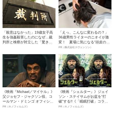
「#出所祝い」
「殺意はなかった」19歳女子高
「えっ、こんなに変わるの？」
生を強姦殺害したのになぜ…裁
36歳男性ライターのニオイが激
判所と検察が対立した「驚きの
変！ 夏場に気になる“頭皮のニ
判決」（昭和42年の事件）
オイ”や“ベタつき”を解消す
PR（株式会社スヴェンソン）
る、“ウィッグのスペシャリス
ト”が生み出した徹底ケアとは
《映画『Michael／マイケル』》
《映画『シェルター』》ジェイ
父ジョセフ・ジャクソン役、コ
ソン・ステイサムがお盆を“打
ールマン・ドミンゴ オフィシャ
破”する!!《「眠眠打破」コラ
ルインタビュー“観客を魅了した
ボ》
PR（キノフィルムズ）
PR（キノフィルムズ）
名優、複雑な父親像への想いを