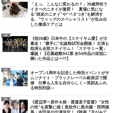
PR
「えっ、こんなに変わるの？」36歳男性ラ
イターのニオイが激変！ 夏場に気にな
る“頭皮のニオイ”や“ベタつき”を解消す
る、“ウィッグのスペシャリスト”が生み出
した徹底ケアとは
PR
《祝59歳》日本中の【ステイサム愛】が大
暴走！ “勝手に”生誕祭試写会開催！ 主演も
助演も全部ステイサム！「ステサミー賞」
爆誕！【応募総数941票 全54作品の栄冠に
輝いた作品とはー!?】
PR
オープン1周年を記念した特別イベントがサ
ムソナイト・ブラックレーベル銀座店で開
催 仕事も人生も自分らしく～笑顔あふれ
る特別対談～
PR
《渡辺淳一原作＆娘・渡邉直子監督》“女性
の性”を真摯に描く意欲作に黒木瞳・西岡德
馬・吉田羊が出演決定！《映画『月がみて