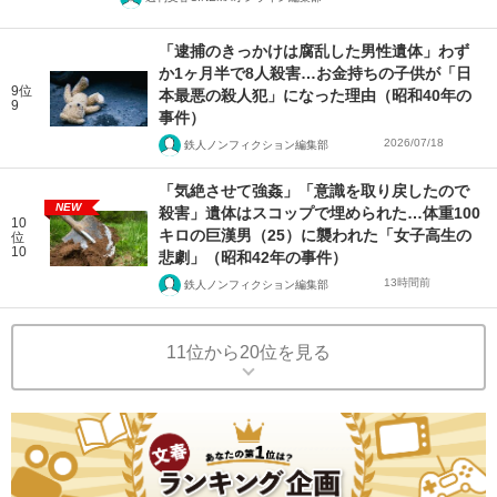
「逮捕のきっかけは腐乱した男性遺体」わず
か1ヶ月半で8人殺害…お金持ちの子供が「日
9位
本最悪の殺人犯」になった理由（昭和40年の
9
事件）
2026/07/18
鉄人ノンフィクション編集部
「気絶させて強姦」「意識を取り戻したので
NEW
殺害」遺体はスコップで埋められた…体重100
10
キロの巨漢男（25）に襲われた「女子高生の
位
10
悲劇」（昭和42年の事件）
13時間前
鉄人ノンフィクション編集部
11位から20位を見る