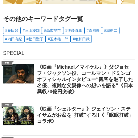
その他のキーワードタグ一覧
#藤田晋
#三山凌輝
#高市早苗
#後藤真希
#森岡毅
#城彰二
#内田有紀
#松田聖子
#玉木雄一郎
#亀和田武
SPECIAL
PR
《映画『Michael／マイケル』》父ジョセ
フ・ジャクソン役、コールマン・ドミンゴ
オフィシャルインタビュー“観客を魅了した
名優、複雑な父親像への想いを語る”《日本
興収70億円突破》
PR
《映画『シェルター』》ジェイソン・ステ
イサムがお盆を“打破”する!!《「眠眠打破」
コラボ》