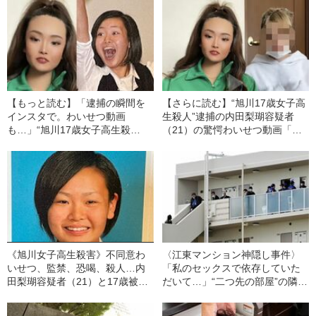
【もっと読む】「逮捕の瞬間を
【さらに読む】“旭川17歳女子高
インスタで。わいせつ動画
生殺人”逮捕の内田梨瑚容疑者
も…」“旭川17歳女子高生殺
（21）の驚愕わいせつ動画「彼
人”内田梨瑚容疑者（21）のモン
女のモンスターぶりがわか
スター級“イキり”体質 気に食わ
る…」
ないことがあると「攫うぞ！」
《旭川女子高生殺害》不同意わ
〈江東マンション神隠し事件〉
いせつ、監禁、恐喝、殺人…内
「私のセックスで依存していた
田梨瑚容疑者（21）と17歳被害
だいて…」“二つ先の部屋”の隣人
者を繋いだ“地獄のSNSトラブ
が23歳の女性をバラバラに“解
ル”「卒アル入手、恐怖の素顔」
体”した理由