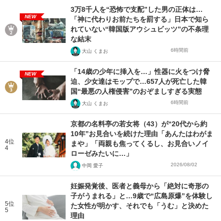
3万8千人を“恐怖で支配”した男の正体は…
NEW
「神に代わりお前たちを罰する」日本で知ら
れていない“韓国版アウシュビッツ”の不条理
な結末
6時間前
大山 くまお
「14歳の少年に挿入を…」性器に火をつけ脅
NEW
迫、少女達はモップで…657人が死亡した韓
国“最悪の人権侵害”のおぞましすぎる実態
6時間前
大山 くまお
京都の名料亭の若女将（43）が“20代から約
10年”お見合いを続けた理由「あんたはわがま
4位
まや」「両親も焦ってくるし、お見合いノイ
4
ローゼみたいに…」
2026/08/02
中岡 愛子
妊娠発覚後、医者と義母から「絶対に奇形の
子がうまれる」と…9歳で“広島原爆”を体験し
5位
た女性が明かす、それでも「うむ」と決めた
5
理由