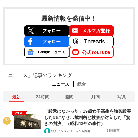
最新情報を発信中！
フォロー
メルマガ登録
フォロー
公式YouTube
Googleニュース
「ニュース」記事のランキング
ニュース
総合
最新
24時間
週間
月間
写真
「殺意はなかった」19歳女子高生を強姦殺害
NEW
したのになぜ…裁判所と検察が対立した「驚
きの判決」（昭和42年の事件）
13時間前
鉄人ノンフィクション編集部