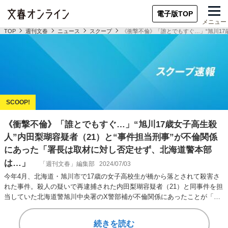
電子版TOP
メニュー
TOP
週刊文春
ニュース
スクープ
《衝撃不倫》「誰とでもすぐ…」“旭川17
《衝撃不倫》「誰とでもすぐ…」“旭川17歳女子高生殺
人”内田梨瑚容疑者（21）と“事件担当刑事”が不倫関係
にあった「署長は取材に対し否定せず、北海道警本部
は…」
「週刊文春」編集部
2024/07/03
今年4月、北海道・旭川市で17歳の女子高校生が橋から落とされて殺害さ
れた事件。殺人の疑いで再逮捕された内田梨瑚容疑者（21）と同事件を担
当していた北海道警旭川中央署のX警部補が不倫関係にあったことが「週
刊文春」の取…
続きを読む