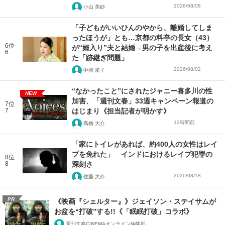
2026/08/06
小山 美砂
「子どもがいいひんのやから、離婚してしま
ったほうが」とも…京都の料亭の長女（43）
6位
が“婿入り”夫と結婚→男の子を出産後に考え
6
た「跡継ぎ問題」
2026/08/02
中岡 愛子
“なかったこと”にされたジャニー喜多川の性
NEW
加害、「週刊文春」33週キャンペーン報道の
7位
7
はじまり《担当記者が明かす》
13時間前
髙橋 大介
「家にトイレがあれば、約400人の女性はレイ
プを免れた」 インドにおけるレイプ犯罪の
8位
8
深刻さ
2020/08/18
佐藤 大介
PR
《映画『シェルター』》ジェイソン・ステイサムが
お盆を“打破”する!!《「眠眠打破」コラボ》
週刊文春CINEMAオンライン編集部