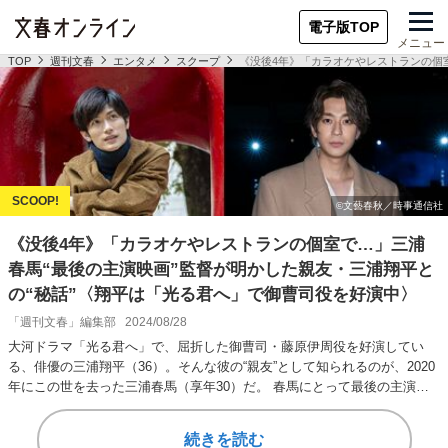
電子版TOP
メニュー
TOP
週刊文春
エンタメ
スクープ
《没後4年》「カラオケやレストランの個
《没後4年》「カラオケやレストランの個室で…」三浦
春馬“最後の主演映画”監督が明かした親友・三浦翔平と
の“秘話”〈翔平は「光る君へ」で御曹司役を好演中〉
「週刊文春」編集部
2024/08/28
大河ドラマ「光る君へ」で、屈折した御曹司・藤原伊周役を好演してい
る、俳優の三浦翔平（36）。そんな彼の“親友”として知られるのが、2020
年にこの世を去った三浦春馬（享年30）だ。 春馬にとって最後の主演映
画となっ…
続きを読む