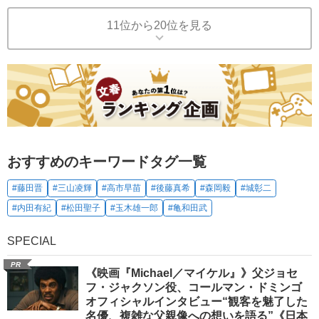
11位から20位を見る
おすすめのキーワードタグ一覧
#藤田晋
#三山凌輝
#高市早苗
#後藤真希
#森岡毅
#城彰二
#内田有紀
#松田聖子
#玉木雄一郎
#亀和田武
SPECIAL
PR
《映画『Michael／マイケル』》父ジョセ
フ・ジャクソン役、コールマン・ドミンゴ
オフィシャルインタビュー“観客を魅了した
名優、複雑な父親像への想いを語る”《日本