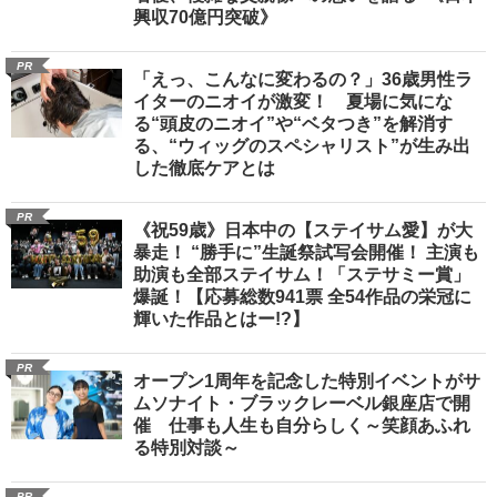
興収70億円突破》
PR
「えっ、こんなに変わるの？」36歳男性ラ
イターのニオイが激変！ 夏場に気にな
る“頭皮のニオイ”や“ベタつき”を解消す
る、“ウィッグのスペシャリスト”が生み出
した徹底ケアとは
PR
《祝59歳》日本中の【ステイサム愛】が大
暴走！ “勝手に”生誕祭試写会開催！ 主演も
助演も全部ステイサム！「ステサミー賞」
爆誕！【応募総数941票 全54作品の栄冠に
輝いた作品とはー!?】
PR
オープン1周年を記念した特別イベントがサ
ムソナイト・ブラックレーベル銀座店で開
催 仕事も人生も自分らしく～笑顔あふれ
る特別対談～
PR