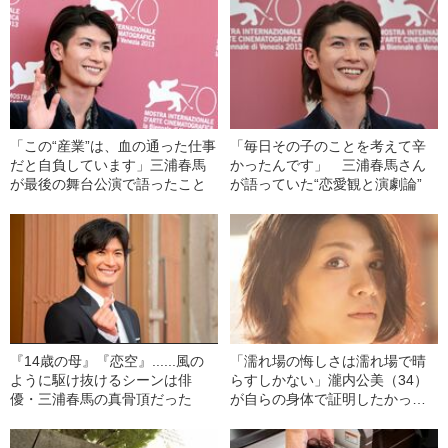
「この“産業”は、血の通った仕事
「毎日その子のことを考えて辛
だと自負しています」三浦春馬
かったんです」 三浦春馬さん
が最後の舞台公演で語ったこと
が語っていた“恋愛観と演劇論”
『14歳の母』『恋空』......風の
「濡れ場の悔しさは濡れ場で晴
ように駆け抜けるシーンは俳
らすしかない」瀧内公美（34）
優・三浦春馬の真骨頂だった
が自らの身体で証明したかっ
た“新たな道”《大胆な女優で終わ
りたくない》