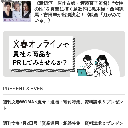
《渡辺淳一原作＆娘・渡邉直子監督》“女性
の性”を真摯に描く意欲作に黒木瞳・西岡德
馬・吉田羊が出演決定！《映画『月がみて
いる』》
PRESENT & EVENT
週刊文春WOMAN夏号「遺贈・寄付特集」資料請求＆プレゼン
ト
週刊文春7月2日号「資産運用・相続特集」資料請求＆プレゼン