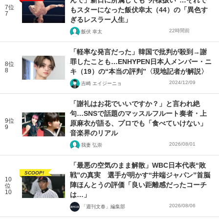
7位
もスターになった飯伏幸太（44）の「異色す
7
ぎるレスラー人生」
22時間前
飯伏 幸太
「軽率な発言だった」韓国で批判が殺到→謝
罪したことも…ENHYPEN日本人メンバー・ニ
8位
8
キ（19）の“本当の評判”〈現地記者が解説〉
2024/12/09
吉崎 エイジーニョ
「謝礼はお花でいいですか？」と言われ絶
句…SNSで話題のマッスルフルート奏者・上
9位
原麻衣が語る、プロでも「食べていけない」
9
音楽界のリアル
2026/08/01
我妻 弘崇
「最悪の空気のまま解散」WBC日本代表“敗
SCOOP!
戦”の真実 選手が明かす“井端ジャパン”首脳
10
陣ほんとうの評価「良い距離感だったコーチ
位
10
は…」
2026/08/06
「週刊文春」編集部