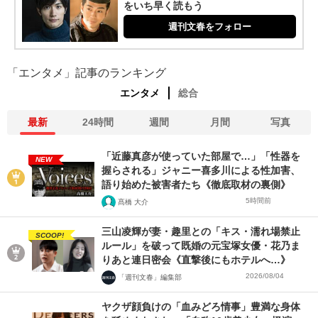
をいち早く読もう
週刊文春をフォロー
「エンタメ」記事のランキング
エンタメ
総合
最新
24時間
週間
月間
写真
「近藤真彦が使っていた部屋で…」「性器を
NEW
握らされる」ジャニー喜多川による性加害、
語り始めた被害者たち《徹底取材の裏側》
5時間前
髙橋 大介
三山凌輝が妻・趣里との「キス・濡れ場禁止
SCOOP!
ルール」を破って既婚の元宝塚女優・花乃ま
りあと連日密会《直撃後にもホテルへ…》
2026/08/04
「週刊文春」編集部
ヤクザ顔負けの「血みどろ情事」豊満な身体