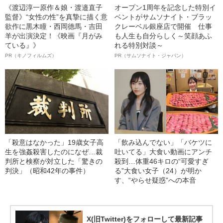
《渡辺淳一原作＆娘・渡邉直子
オープン1周年を記念した特別イ
監督》“女性の性”を真摯に描く意
ベントがサムソナイト・ブラッ
欲作に黒木瞳・西岡德馬・吉田
クレーベル銀座店で開催 仕事
羊が出演決定！《映画『月がみ
も人生も自分らしく～笑顔あふ
ている』》
れる特別対談～
PR（キノフィルムズ）
PR（サムソナイト・ジャパン）
「殺意はなかった」19歳女子高
「飲み込んでない」「バケツに
生を強姦殺害したのになぜ…裁
吐いてる」大食い動画にアンチ
判所と検察が対立した「驚きの
殺到…体重46キロの“可愛すぎ
判決」（昭和42年の事件）
る”大食い女子（24）が明か
す、“やらせ疑惑”への本音
X(旧Twitter)をフォローして最新記事