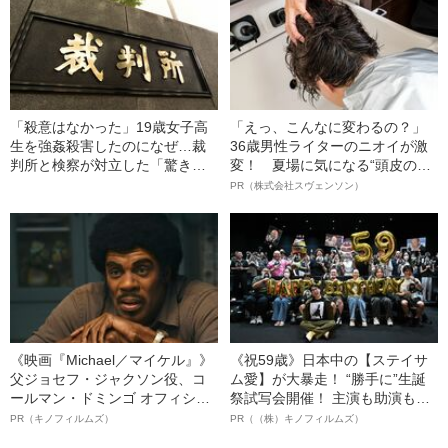
「殺意はなかった」19歳女子高
「えっ、こんなに変わるの？」
生を強姦殺害したのになぜ…裁
36歳男性ライターのニオイが激
判所と検察が対立した「驚きの
変！ 夏場に気になる“頭皮のニ
判決」（昭和42年の事件）
オイ”や“ベタつき”を解消す
PR（株式会社スヴェンソン）
る、“ウィッグのスペシャリス
ト”が生み出した徹底ケアとは
《映画『Michael／マイケル』》
《祝59歳》日本中の【ステイサ
父ジョセフ・ジャクソン役、コ
ム愛】が大暴走！ “勝手に”生誕
ールマン・ドミンゴ オフィシャ
祭試写会開催！ 主演も助演も全
ルインタビュー“観客を魅了した
部ステイサム！「ステサミー
PR（キノフィルムズ）
PR（（株）キノフィルムズ）
名優、複雑な父親像への想いを
賞」爆誕！【応募総数941票 全