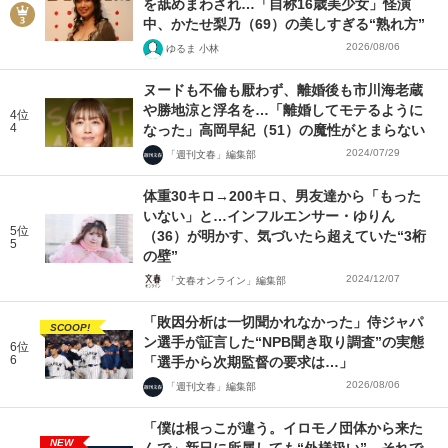
を舐めまわされ…「自称16歳美少女」怪演
中、かたせ梨乃（69）の美しすぎる“熟れ方”
2026/08/06
ゆるま 小林
ヌードも不倫も厭わず、離婚後も市川海老蔵
や勝地涼と浮名を…「離婚してモテるように
4位
4
なった」高岡早紀（51）の魔性がとまらない
2024/07/29
「週刊文春」編集部
体重30キロ→200キロ、男友達から「もった
いない」と…インフルエンサー・ゆりん
5位
（36）が明かす、気づいたら超えていた“3桁
5
の壁”
2024/12/07
「文春オンライン」編集部
「敗因分析は一切聞かれなかった」侍ジャパ
SCOOP!
ン選手が証言した“NPB聞き取り調査”の実態
6位
6
「選手から次期監督の要求は…」
2026/08/06
「週刊文春」編集部
「僕は根っこが違う。イロモノ団体から来た
NEW
んで」新日に所属しても“外様扱い”…それで