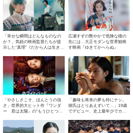
「幸せな瞬間はどんなものなの
広瀬すずの艶やかで危険な瞳の
か？」気鋭の映画監督たちが提
先には…大正モダンな世界観映
示した“真理”《だから人は生きて
す映画『ゆきてかへらぬ』
いける》
「やさしさこそ、ほんとうの強
「趣味も将来の夢も特にナシ。
さ」世界的大ヒット作『ワンダ
彼氏はとりあえずいて…」19歳
ー 君は太陽』の“もうひとつの
でデビュー、史上最年少でカン
物語”日本上陸！
ヌ受賞した女性監督がとらえ
る“ふつうの女の子”像