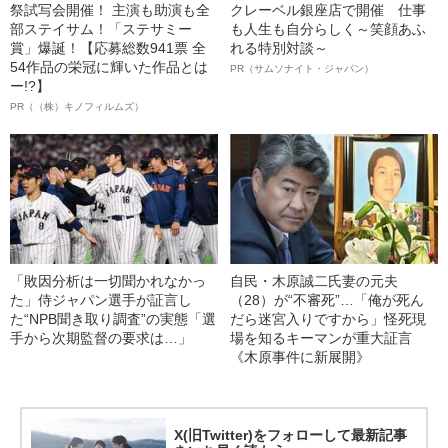
祭試写会開催！ 主演も助演も全
クレーベル銀座店で開催 仕事
部ステイサム！「ステサミー
も人生も自分らしく～笑顔あふ
賞」爆誕！【応募総数941票 全
れる特別対談～
54作品の栄冠に輝いた作品とは
PR（サムソナイト・ジャパン）
ー!?】
PR（（株）キノフィルムズ）
「敗因分析は一切聞かれなかっ
自民・木原誠二氏妻の元夫
た」侍ジャパン選手が証言し
（28）が“不審死”…「俺が死ん
た“NPB聞き取り調査”の実態「選
だら迷宮入りですから」怪死現
手から次期監督の要求は…」
場を知るキーマンが重大証言
《木原事件に新展開》
X(旧Twitter)をフォローして最新記事