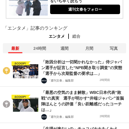
をいち早く読もう
週刊文春をフォロー
「エンタメ」記事のランキング
エンタメ
総合
最新
24時間
週間
月間
写真
「敗因分析は一切聞かれなかった」侍ジャパ
SCOOP!
ン選手が証言した“NPB聞き取り調査”の実態
「選手から次期監督の要求は…」
2時間前
「週刊文春」編集部
「最悪の空気のまま解散」WBC日本代表“敗
SCOOP!
戦”の真実 選手が明かす“井端ジャパン”首脳
陣ほんとうの評価「良い距離感だったコーチ
は…」
2時間前
「週刊文春」編集部
「生理が来ないの」チョコバナナをくわえ、