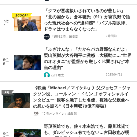
「クマが悪者扱いされているのが悲しい」
SCOOP!
『北の国から』倉本聰氏（91）が富良野で語
7位
った現代社会への“違和感”「バブル期以降、
7
ドラマはつまらなくなった」
2時間前
「週刊文春」編集部
「ふざけんな」「だからバカ野郎なんだよ」
栗山英樹が大谷翔平に激怒→大騒動に…“世界
8位
のオオタニ”が監督から厳しく𠮟責された“本
8
当の理由”
2025/04/21
石田 雄太
《映画『Michael／マイケル』》父ジョセフ・ジャ
PR
クソン役、コールマン・ドミンゴ オフィシャルイ
ンタビュー“観客を魅了した名優、複雑な父親像へ
の想いを語る”《日本興収70億円突破》
「文春オンライン」編集部
野茂英雄でも、佐々木主浩でも、藤川球児で
も、ダルビッシュ有でもない…古田敦也が明
9位