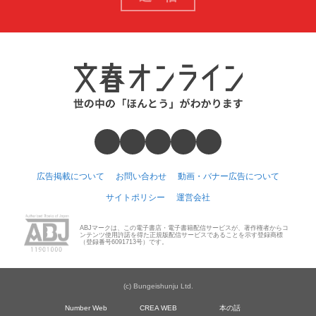
広告掲載について
お問い合わせ
動画・バナー広告について
サイトポリシー
運営会社
ABJマークは、この電子書店・電子書籍配信サービスが、著作権者からコ
ンテンツ使用許諾を得た正規版配信サービスであることを示す登録商標
（登録番号6091713号）です。
(c) Bungeishunju Ltd.
Number Web
CREA WEB
本の話