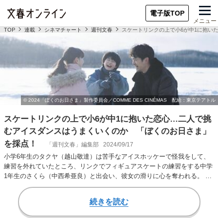
電子版TOP
メニュー
TOP
連載
シネマチャート
週刊文春
スケートリンクの上で小6が中1に抱い
スケートリンクの上で小6が中1に抱いた恋心…二人で挑
むアイスダンスはうまくいくのか 「ぼくのお日さま」
を採点！
「週刊文春」編集部
2024/09/17
小学6年生のタクヤ（越山敬達）は苦手なアイスホッケーで怪我をして、
練習を外れていたところ、リンクでフィギュアスケートの練習をする中学
1年生のさくら（中西希亜良）と出会い、彼女の滑りに心を奪われる。 さ
くらのコーチの…
続きを読む