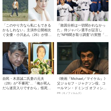
「このやり方なら私にもできる
「敗因分析は一切聞かれなかっ
かもしれない」主演作公開相次
た」侍ジャパン選手が証言し
ぐ女優・小川あん（26）が俳優
た“NPB聞き取り調査”の実態「選
復帰を決めた“名優の自伝”
手から次期監督の要求は…」
自民・木原誠二氏妻の元夫
《映画『Michael／マイケル』》
（28）が“不審死”…「俺が死ん
父ジョセフ・ジャクソン役、コ
だら迷宮入りですから」怪死現
ールマン・ドミンゴ オフィシャ
場を知るキーマンが重大証言
ルインタビュー“観客を魅了した
PR（キノフィルムズ）
《木原事件に新展開》
名優、複雑な父親像への想いを
語る”《日本興収70億円突破》