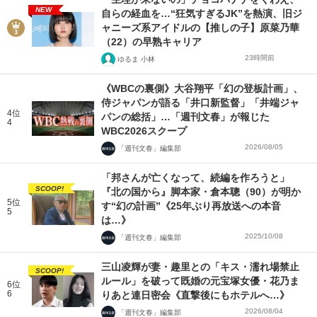
NEW
自らの経血を…“狂気すぎるJK”を熱演、旧ジ
ャニーズ系アイドルの【推しの子】原菜乃華
（22）の早熟キャリア
23時間前
ゆるま 小林
《WBCの裏側》大谷翔平「幻の登板計画」、
侍ジャパンが語る「井口新監督」「井端ジャ
4位
パンの総括」…「週刊文春」が報じた
4
WBC2026スクープ
2026/08/05
「週刊文春」編集部
「邦さんが亡くなって、続編を作ろうと」
SCOOP!
『北の国から』脚本家・倉本聰（90）が明か
5位
す“幻の計画”《25年ぶり再放送への本音
5
は…》
2025/10/08
「週刊文春」編集部
三山凌輝が妻・趣里との「キス・濡れ場禁止
SCOOP!
ルール」を破って既婚の元宝塚女優・花乃ま
6位
6
りあと連日密会《直撃後にもホテルへ…》
2026/08/04
「週刊文春」編集部