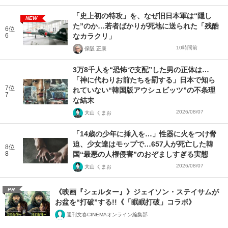
「史上初の特攻」を、なぜ旧日本軍は“隠し
NEW
た”のか…若者ばかりが死地に送られた「残酷
6位
6
なカラクリ」
10時間前
保阪 正康
3万8千人を“恐怖で支配”した男の正体は…
「神に代わりお前たちを罰する」日本で知ら
7位
れていない“韓国版アウシュビッツ”の不条理
7
な結末
2026/08/07
大山 くまお
「14歳の少年に挿入を…」性器に火をつけ脅
迫、少女達はモップで…657人が死亡した韓
8位
8
国“最悪の人権侵害”のおぞましすぎる実態
2026/08/07
大山 くまお
PR
《映画『シェルター』》ジェイソン・ステイサムが
お盆を“打破”する!!《「眠眠打破」コラボ》
週刊文春CINEMAオンライン編集部