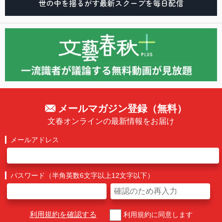
メールマガジン登録（無料）
文春オンラインの最新情報をお届け
メールアドレス
パスワード（半角英数6文字以上12文字以下）
利用規約を確認する
利用規約に同意します