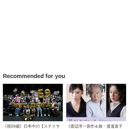
Recommended for you
《祝59歳》日本中の【ステイサ
《渡辺淳一原作＆娘・渡邉直子