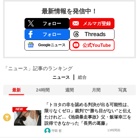
最新情報を発信中！
フォロー
メルマガ登録
フォロー
公式YouTube
Googleニュース
「ニュース」記事のランキング
ニュース
総合
最新
24時間
週間
月間
写真
「トヨタの非を認める判決が出る可能性は、
NEW
限りなくゼロ」裁判で“勝ち目がない”と伝え
たけれど…《池袋暴走事故》父・飯塚幸三を
説得できなかった「長男の葛藤」
13時間前
守田 哲