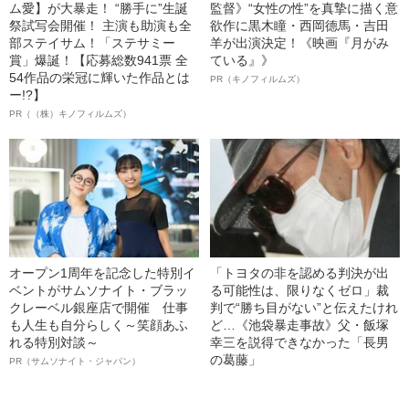
ム愛】が大暴走！ “勝手に”生誕
監督》“女性の性”を真摯に描く意
祭試写会開催！ 主演も助演も全
欲作に黒木瞳・西岡德馬・吉田
部ステイサム！「ステサミー
羊が出演決定！《映画『月がみ
賞」爆誕！【応募総数941票 全
ている』》
54作品の栄冠に輝いた作品とは
PR（キノフィルムズ）
ー!?】
PR（（株）キノフィルムズ）
オープン1周年を記念した特別イ
「トヨタの非を認める判決が出
ベントがサムソナイト・ブラッ
る可能性は、限りなくゼロ」裁
クレーベル銀座店で開催 仕事
判で“勝ち目がない”と伝えたけれ
も人生も自分らしく～笑顔あふ
ど…《池袋暴走事故》父・飯塚
れる特別対談～
幸三を説得できなかった「長男
の葛藤」
PR（サムソナイト・ジャパン）