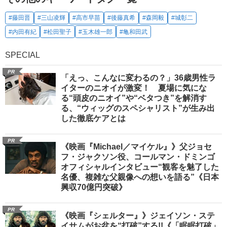
#藤田晋
#三山凌輝
#高市早苗
#後藤真希
#森岡毅
#城彰二
#内田有紀
#松田聖子
#玉木雄一郎
#亀和田武
SPECIAL
PR
「えっ、こんなに変わるの？」36歳男性ラ
イターのニオイが激変！ 夏場に気にな
る“頭皮のニオイ”や“ベタつき”を解消す
る、“ウィッグのスペシャリスト”が生み出
した徹底ケアとは
PR
《映画『Michael／マイケル』》父ジョセ
フ・ジャクソン役、コールマン・ドミンゴ
オフィシャルインタビュー“観客を魅了した
名優、複雑な父親像への想いを語る”《日本
興収70億円突破》
PR
《映画『シェルター』》ジェイソン・ステ
イサムがお盆を“打破”する!!《「眠眠打破」