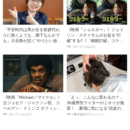
「平安時代は男が女を挨拶代わ
《映画『シェルター』》ジェイ
りに抱くような…廊下なんかで
ソン・ステイサムがお盆を“打
も」大石静が説く“やりたい放
破”する!!《「眠眠打破」コラ
題”のススメ《「光る君へ」脚本
ボ》
PR（キノフィルムズ）
に込めた思い》
《映画『Michael／マイケル』》
「えっ、こんなに変わるの？」
父ジョセフ・ジャクソン役、コ
36歳男性ライターのニオイが激
ールマン・ドミンゴ オフィシャ
変！ 夏場に気になる“頭皮のニ
ルインタビュー“観客を魅了した
オイ”や“ベタつき”を解消す
PR（キノフィルムズ）
PR（株式会社スヴェンソン）
名優、複雑な父親像への想いを
る、“ウィッグのスペシャリス
語る”《日本興収70億円突破》
ト”が生み出した徹底ケアとは