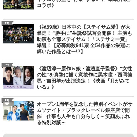
コラボ》
PR
《祝59歳》日本中の【ステイサム愛】が大
暴走！ “勝手に”生誕祭試写会開催！ 主演も
助演も全部ステイサム！「ステサミー賞」
爆誕！【応募総数941票 全54作品の栄冠に
輝いた作品とはー!?】
PR
《渡辺淳一原作＆娘・渡邉直子監督》“女性
の性”を真摯に描く意欲作に黒木瞳・西岡德
馬・吉田羊が出演決定！《映画『月がみて
いる』》
PR
オープン1周年を記念した特別イベントがサ
ムソナイト・ブラックレーベル銀座店で開
催 仕事も人生も自分らしく～笑顔あふれ
る特別対談～