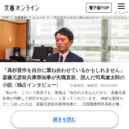
電子版TOP
メニュー
TOP
文藝春秋
ニュース
「高杉晋作を自分に重ね合わせているかもしれません
「高杉晋作を自分に重ね合わせているかもしれません」
斎藤元彦前兵庫県知事が失職直前、読んだ司馬遼太郎の
小説〈独占インタビュー〉
「文藝春秋」編集部
2024/10/01
「私が今、こういう状況でも、家族は『自分の人生なんだから、斎藤元彦
自身が判断して対応すればいい』と言ってくれています」 神妙な面持ち
でこう語ったのは、斎藤元彦前兵庫県知事だ。 元西播磨県民局長が書い
た告発文書をめぐる…
続きを読む