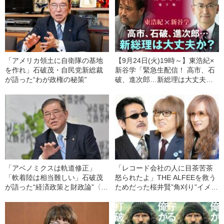
「アメリカ領土に自衛隊の基地
【9月24日(火)19時～】東浩紀×
を作れ」石破茂・自民党新総裁
新谷学「緊急生配信！ 高市、石
が語った“わが政権の秘策”
破、進次郎…新総理は大丈夫
か？」
「アベノミクスは軌道修正」
「レコード会社の人に目茶苦茶
「軟着陸は相当難しい」石破茂
怒られたよ」THE ALFEEを救う
が語った“経済政策と財政論”〈ポ
ためだった桜井賢”角刈り”イメチ
スト岸田で日本経済はどう変わ
ェン事件〈デビュー50周年“時効
る？〉
の話”を語り尽くす〉