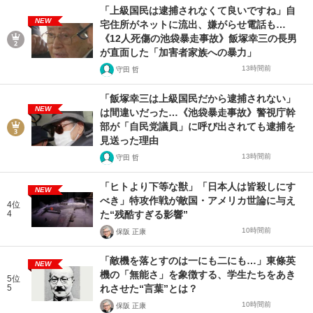
「上級国民は逮捕されなくて良いですね」自
NEW
宅住所がネットに流出、嫌がらせ電話も…
《12人死傷の池袋暴走事故》飯塚幸三の長男
が直面した「加害者家族への暴力」
13時間前
守田 哲
「飯塚幸三は上級国民だから逮捕されない」
NEW
は間違いだった…《池袋暴走事故》警視庁幹
部が「自民党議員」に呼び出されても逮捕を
見送った理由
13時間前
守田 哲
「ヒトより下等な獣」「日本人は皆殺しにす
NEW
べき」特攻作戦が敵国・アメリカ世論に与え
4位
4
た“残酷すぎる影響”
10時間前
保阪 正康
「敵機を落とすのは一にも二にも…」東條英
NEW
機の「無能さ」を象徴する、学生たちをあき
5位
5
れさせた“言葉”とは？
10時間前
保阪 正康