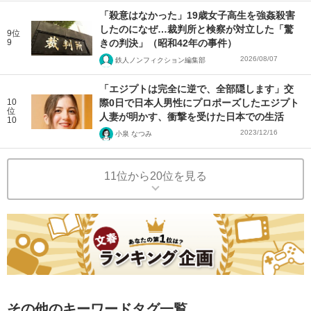
「殺意はなかった」19歳女子高生を強姦殺害
したのになぜ…裁判所と検察が対立した「驚
9位
9
きの判決」（昭和42年の事件）
2026/08/07
鉄人ノンフィクション編集部
「エジプトは完全に逆で、全部隠します」交
10
際0日で日本人男性にプロポーズしたエジプト
位
人妻が明かす、衝撃を受けた日本での生活
10
2023/12/16
小泉 なつみ
11位から20位を見る
その他のキーワードタグ一覧