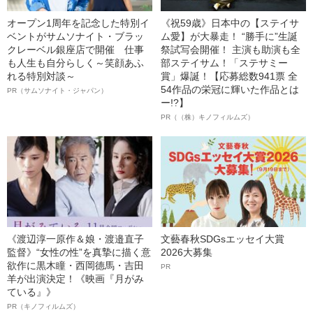
オープン1周年を記念した特別イ
《祝59歳》日本中の【ステイサ
ベントがサムソナイト・ブラッ
ム愛】が大暴走！ “勝手に”生誕
クレーベル銀座店で開催 仕事
祭試写会開催！ 主演も助演も全
も人生も自分らしく～笑顔あふ
部ステイサム！「ステサミー
れる特別対談～
賞」爆誕！【応募総数941票 全
54作品の栄冠に輝いた作品とは
PR（サムソナイト・ジャパン）
ー!?】
PR（（株）キノフィルムズ）
《渡辺淳一原作＆娘・渡邉直子
文藝春秋SDGsエッセイ大賞
監督》“女性の性”を真摯に描く意
2026大募集
欲作に黒木瞳・西岡德馬・吉田
PR
羊が出演決定！《映画『月がみ
ている』》
PR（キノフィルムズ）