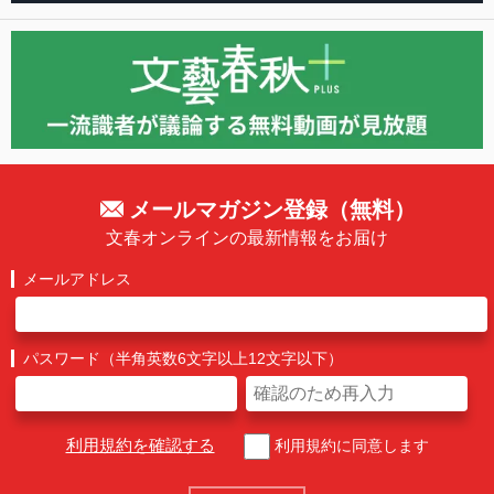
メールマガジン登録（無料）
文春オンラインの最新情報をお届け
メールアドレス
パスワード（半角英数6文字以上12文字以下）
利用規約を確認する
利用規約に同意します