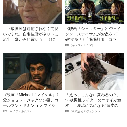
「上級国民は逮捕されなくて良
《映画『シェルター』》ジェイ
いですね」自宅住所がネットに
ソン・ステイサムがお盆を“打
流出、嫌がらせ電話も…《12人
破”する!!《「眠眠打破」コラ
死傷の池袋暴走事故》飯塚幸三
ボ》
PR（キノフィルムズ）
の長男が直面した「加害者家族
への暴力」
《映画『Michael／マイケル』》
「えっ、こんなに変わるの？」
父ジョセフ・ジャクソン役、コ
36歳男性ライターのニオイが激
ールマン・ドミンゴ オフィシャ
変！ 夏場に気になる“頭皮のニ
ルインタビュー“観客を魅了した
オイ”や“ベタつき”を解消す
PR（キノフィルムズ）
PR（株式会社スヴェンソン）
名優、複雑な父親像への想いを
る、“ウィッグのスペシャリス
語る”《日本興収70億円突破》
ト”が生み出した徹底ケアとは