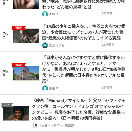
無い嘲笑…戦争に翻弄された男が帰郷先で味
6
わった“どん底の屈辱”とは
5時間前
渡辺 清
「14歳の少年に挿入を…」性器に火をつけ脅
NEW
迫、少女達はモップで…657人が死亡した韓
7位
7
国“最悪の人権侵害”のおぞましすぎる実態
18時間前
大山 くまお
「日本がそんなにやすやすと敵に降伏するわ
けがない。あれはひょっとすると、デマ
NEW
か…」復員兵が明かした、8月15日“無条件降
8位
8
伏”を知った瞬間の日本兵たちの“リアルな反
応”
5時間前
渡辺 清
《映画『Michael／マイケル』》父ジョセフ・ジャ
PR
クソン役、コールマン・ドミンゴ オフィシャルイ
ンタビュー“観客を魅了した名優、複雑な父親像へ
の想いを語る”《日本興収70億円突破》
「文春オンライン」編集部