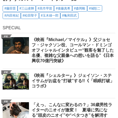
#藤田晋
#三山凌輝
#高市早苗
#後藤真希
#森岡毅
#城彰二
#内田有紀
#松田聖子
#玉木雄一郎
#亀和田武
SPECIAL
PR
《映画『Michael／マイケル』》父ジョセ
フ・ジャクソン役、コールマン・ドミンゴ
オフィシャルインタビュー“観客を魅了した
名優、複雑な父親像への想いを語る”《日本
興収70億円突破》
PR
《映画『シェルター』》ジェイソン・ステ
イサムがお盆を“打破”する!!《「眠眠打破」
コラボ》
PR
「えっ、こんなに変わるの？」36歳男性ラ
イターのニオイが激変！ 夏場に気にな
る“頭皮のニオイ”や“ベタつき”を解消す