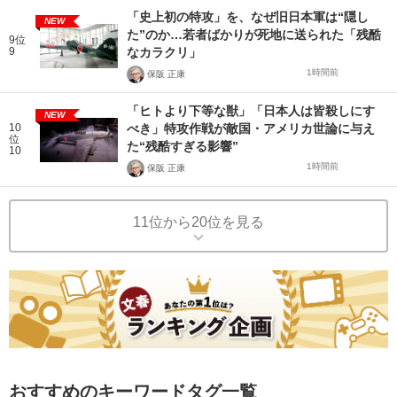
「史上初の特攻」を、なぜ旧日本軍は“隠し
NEW
た”のか…若者ばかりが死地に送られた「残酷
9位
9
なカラクリ」
1時間前
保阪 正康
「ヒトより下等な獣」「日本人は皆殺しにす
NEW
10
べき」特攻作戦が敵国・アメリカ世論に与え
位
た“残酷すぎる影響”
10
1時間前
保阪 正康
11位から20位を見る
おすすめのキーワードタグ一覧