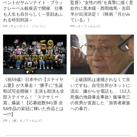
ベントがサムソナイト・ブラッ
監督》“女性の性”を真摯に描く意
クレーベル銀座店で開催 仕事
欲作に黒木瞳・西岡德馬・吉田
も人生も自分らしく～笑顔あふ
羊が出演決定！《映画『月がみ
れる特別対談～
ている』》
PR（サムソナイト・ジャパン）
PR（キノフィルムズ）
《祝59歳》日本中の【ステイサ
「上級国民は逮捕されなくて良
ム愛】が大暴走！ “勝手に”生誕
いですね」自宅住所がネットに
祭試写会開催！ 主演も助演も全
流出、嫌がらせ電話も…《12人
部ステイサム！「ステサミー
死傷の池袋暴走事故》飯塚幸三
賞」爆誕！【応募総数941票 全
の長男が直面した「加害者家族
54作品の栄冠に輝いた作品とは
への暴力」
ー!?】
PR（（株）キノフィルムズ）