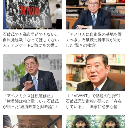
石破茂でも高市早苗でもない…
「アメリカに自衛隊の基地を置
自民党総裁「なってほしくない
くべき」石破茂元幹事長が明か
人」アンケート1位は“あの世襲
した“驚きの秘策”
議員”「昔はファンでした。で
も…」「圧倒的不人気の茂木敏
充」
「アベノミクスは軌道修正」
《『VIVANT』で話題の‟別班”》
「軟着陸は相当難しい」石破茂
石破茂元防衛相が語った「存在
が語った“経済政策と財政論”〈ポ
している」「国家に必要な情報
スト岸田で日本経済はどう変わ
部隊」【政府の公式見解と矛
る？〉
盾】