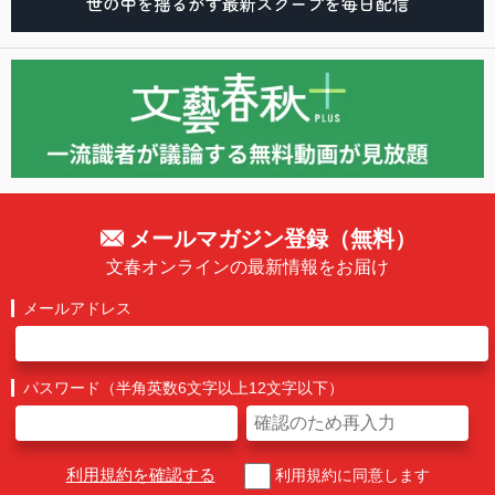
メールマガジン登録（無料）
文春オンラインの最新情報をお届け
メールアドレス
パスワード（半角英数6文字以上12文字以下）
利用規約を確認する
利用規約に同意します