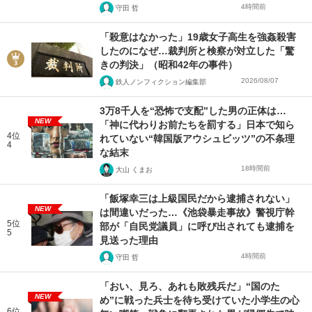
4時間前
守田 哲
「殺意はなかった」19歳女子高生を強姦殺害
したのになぜ…裁判所と検察が対立した「驚
きの判決」（昭和42年の事件）
2026/08/07
鉄人ノンフィクション編集部
3万8千人を“恐怖で支配”した男の正体は…
NEW
「神に代わりお前たちを罰する」日本で知ら
4位
れていない“韓国版アウシュビッツ”の不条理
4
な結末
18時間前
大山 くまお
「飯塚幸三は上級国民だから逮捕されない」
NEW
は間違いだった…《池袋暴走事故》警視庁幹
5位
部が「自民党議員」に呼び出されても逮捕を
5
見送った理由
4時間前
守田 哲
「おい、見ろ、あれも敗残兵だ」“国のた
NEW
め”に戦った兵士を待ち受けていた小学生の心
6位