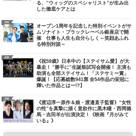
る、“ウィッグのスペシャリスト”が生み出
した徹底ケアとは
PR
オープン1周年を記念した特別イベントがサ
ムソナイト・ブラックレーベル銀座店で開
催 仕事も人生も自分らしく～笑顔あふれ
る特別対談～
PR
《祝59歳》日本中の【ステイサム愛】が大
暴走！ “勝手に”生誕祭試写会開催！ 主演も
助演も全部ステイサム！「ステサミー賞」
爆誕！【応募総数941票 全54作品の栄冠に
輝いた作品とはー!?】
PR
《渡辺淳一原作＆娘・渡邉直子監督》“女性
の性”を真摯に描く意欲作に黒木瞳・西岡德
馬・吉田羊が出演決定！《映画『月がみて
いる』》