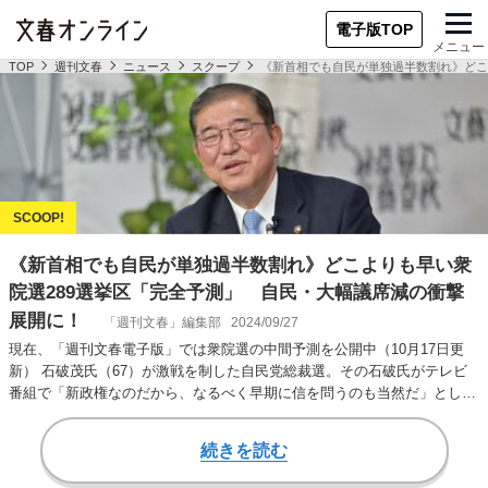
電子版TOP
メニュー
TOP
週刊文春
ニュース
スクープ
《新首相でも自民が単独過半数割れ》どこ
《新首相でも自民が単独過半数割れ》どこよりも早い衆
院選289選挙区「完全予測」 自民・大幅議席減の衝撃
展開に！
「週刊文春」編集部
2024/09/27
現在、「週刊文春電子版」では衆院選の中間予測を公開中（10月17日更
新） 石破茂氏（67）が激戦を制した自民党総裁選。その石破氏がテレビ
番組で「新政権なのだから、なるべく早期に信を問うのも当然だ」として
示唆してきたの…
続きを読む