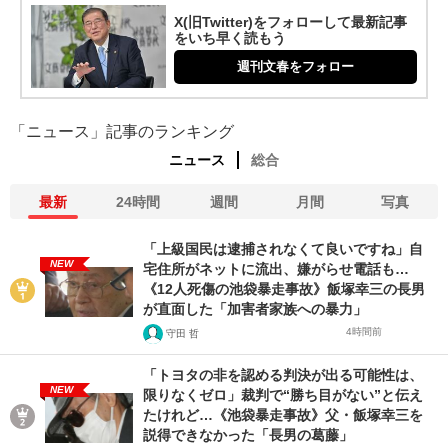
X(旧Twitter)をフォローして最新記事
をいち早く読もう
週刊文春をフォロー
「ニュース」記事のランキング
ニュース
総合
最新
24時間
週間
月間
写真
「上級国民は逮捕されなくて良いですね」自
NEW
宅住所がネットに流出、嫌がらせ電話も…
《12人死傷の池袋暴走事故》飯塚幸三の長男
が直面した「加害者家族への暴力」
4時間前
守田 哲
「トヨタの非を認める判決が出る可能性は、
NEW
限りなくゼロ」裁判で“勝ち目がない”と伝え
たけれど…《池袋暴走事故》父・飯塚幸三を
説得できなかった「長男の葛藤」