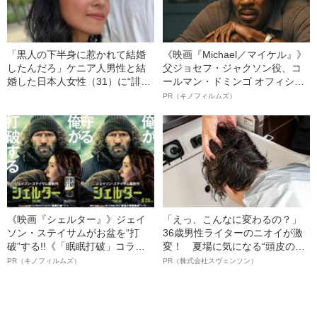
「黒人の下半身に惹かれて結婚
《映画『Michael／マイケル』》
したんだろ」ケニア人男性と結
父ジョセフ・ジャクソン役、コ
婚した日本人女性（31）に“誹謗
ールマン・ドミンゴ オフィシャ
中傷”殺到…本人が語る、日本で
ルインタビュー“観客を魅了した
PR（キノフィルムズ）
感じる“外国人差別”のリアル
名優、複雑な父親像への想いを
語る”《日本興収70億円突破》
《映画『シェルター』》ジェイ
「えっ、こんなに変わるの？」
ソン・ステイサムがお盆を“打
36歳男性ライターのニオイが激
破”する!!《「眠眠打破」コラ
変！ 夏場に気になる“頭皮のニ
ボ》
オイ”や“ベタつき”を解消す
PR（キノフィルムズ）
PR（株式会社スヴェンソン）
る、“ウィッグのスペシャリス
ト”が生み出した徹底ケアとは