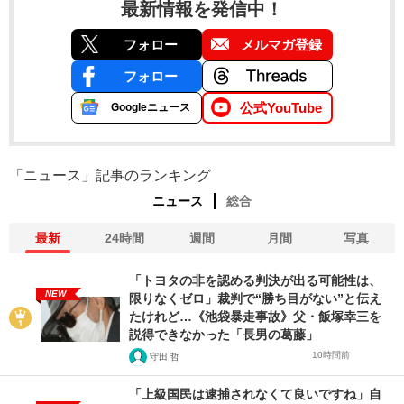
最新情報を発信中！
フォロー
メルマガ登録
フォロー
公式YouTube
Googleニュース
「ニュース」記事のランキング
ニュース
総合
最新
24時間
週間
月間
写真
「トヨタの非を認める判決が出る可能性は、
NEW
限りなくゼロ」裁判で“勝ち目がない”と伝え
たけれど…《池袋暴走事故》父・飯塚幸三を
説得できなかった「長男の葛藤」
10時間前
守田 哲
「上級国民は逮捕されなくて良いですね」自