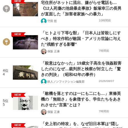
NEW
宅住所がネットに流出、嫌がらせ電話も…
《12人死傷の池袋暴走事故》飯塚幸三の長男
が直面した「加害者家族への暴力」
10時間前
守田 哲
「ヒトより下等な獣」「日本人は皆殺しにす
NEW
べき」特攻作戦が敵国・アメリカ世論に与え
た“残酷すぎる影響”
7時間前
保阪 正康
「殺意はなかった」19歳女子高生を強姦殺害
したのになぜ…裁判所と検察が対立した「驚
4位
4
きの判決」（昭和42年の事件）
2026/08/07
鉄人ノンフィクション編集部
「敵機を落とすのは一にも二にも…」東條英
NEW
機の「無能さ」を象徴する、学生たちをあき
5位
5
れさせた“言葉”とは？
7時間前
保阪 正康
「史上初の特攻」を、なぜ旧日本軍は“隠し
NEW