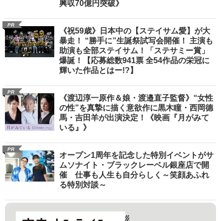
興収70億円突破》
PR
《祝59歳》日本中の【ステイサム愛】が大
暴走！ “勝手に”生誕祭試写会開催！ 主演も
助演も全部ステイサム！「ステサミー賞」
爆誕！【応募総数941票 全54作品の栄冠に
輝いた作品とはー!?】
PR
《渡辺淳一原作＆娘・渡邉直子監督》“女性
の性”を真摯に描く意欲作に黒木瞳・西岡德
馬・吉田羊が出演決定！《映画『月がみて
いる』》
PR
オープン1周年を記念した特別イベントがサ
ムソナイト・ブラックレーベル銀座店で開
催 仕事も人生も自分らしく～笑顔あふれ
る特別対談～