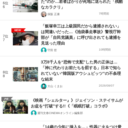
た”のか…若者ばかりが死地に送られた「残酷
6位
6
なカラクリ」
7時間前
保阪 正康
「飯塚幸三は上級国民だから逮捕されない」
NEW
は間違いだった…《池袋暴走事故》警視庁幹
7位
部が「自民党議員」に呼び出されても逮捕を
7
見送った理由
10時間前
守田 哲
3万8千人を“恐怖で支配”した男の正体は…
「神に代わりお前たちを罰する」日本で知ら
8位
れていない“韓国版アウシュビッツ”の不条理
8
な結末
2026/08/07
大山 くまお
PR
《映画『シェルター』》ジェイソン・ステイサムが
お盆を“打破”する!!《「眠眠打破」コラボ》
週刊文春CINEMAオンライン編集部
「14歳の少年に挿入を…」性器に火をつけ脅