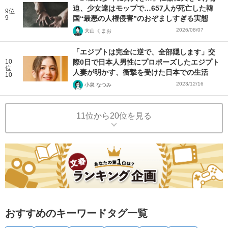
迫、少女達はモップで…657人が死亡した韓
9位
9
国“最悪の人権侵害”のおぞましすぎる実態
2026/08/07
大山 くまお
「エジプトは完全に逆で、全部隠します」交
10
際0日で日本人男性にプロポーズしたエジプト
位
人妻が明かす、衝撃を受けた日本での生活
10
2023/12/16
小泉 なつみ
11位から20位を見る
おすすめのキーワードタグ一覧