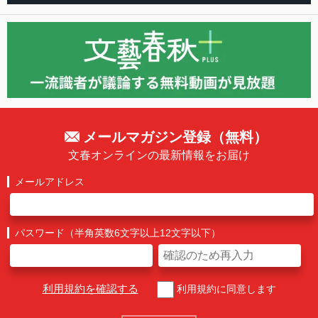
メールマガジン登録（無料）
文春オンラインの最新情報をお届け
メールアドレス
パスワード（半角英数6文字以上12文字以下）
利用規約を確認する
利用規約に同意します