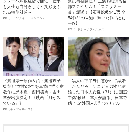
クレーベル銀座店で開催 仕事
祭試写会開催！ 主演も助演も全
も人生も自分らしく～笑顔あふ
部ステイサム！「ステサミー
れる特別対談～
賞」爆誕！【応募総数941票 全
54作品の栄冠に輝いた作品とは
PR（サムソナイト・ジャパン）
ー!?】
PR（（株）キノフィルムズ）
《渡辺淳一原作＆娘・渡邉直子
「黒人の下半身に惹かれて結婚
監督》“女性の性”を真摯に描く意
したんだろ」ケニア人男性と結
欲作に黒木瞳・西岡德馬・吉田
婚した日本人女性（31）に“誹謗
羊が出演決定！《映画『月がみ
中傷”殺到…本人が語る、日本で
ている』》
感じる“外国人差別”のリアル
PR（キノフィルムズ）