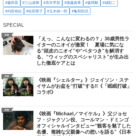
#藤田晋
#三山凌輝
#高市早苗
#後藤真希
#森岡毅
#城彰二
#内田有紀
#松田聖子
#玉木雄一郎
#亀和田武
SPECIAL
PR
「えっ、こんなに変わるの？」36歳男性ラ
イターのニオイが激変！ 夏場に気にな
る“頭皮のニオイ”や“ベタつき”を解消す
る、“ウィッグのスペシャリスト”が生み出
した徹底ケアとは
PR
《映画『シェルター』》ジェイソン・ステ
イサムがお盆を“打破”する!!《「眠眠打破」
コラボ》
PR
《映画『Michael／マイケル』》父ジョセ
フ・ジャクソン役、コールマン・ドミンゴ
オフィシャルインタビュー“観客を魅了した
名優、複雑な父親像への想いを語る”《日本