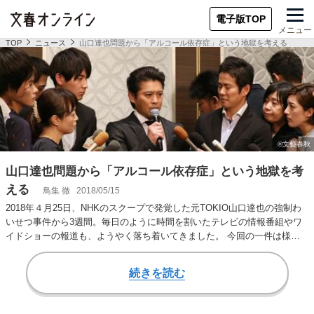
電子版TOP
メニュー
TOP
ニュース
山口達也問題から「アルコール依存症」という地獄を考える
山口達也問題から「アルコール依存症」という地獄を考
える
鳥集 徹
2018/05/15
2018年４月25日、NHKのスクープで発覚した元TOKIO山口達也の強制わ
いせつ事件から3週間。毎日のように時間を割いたテレビの情報番組やワ
イドショーの報道も、ようやく落ち着いてきました。 今回の一件は様々
な問題…
続きを読む