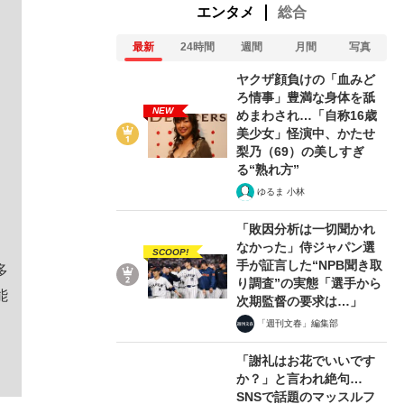
エンタメ
総合
最新
24時間
週間
月間
写真
ヤクザ顔負けの「血みど
ろ情事」豊満な身体を舐
NEW
めまわされ…「自称16歳
美少女」怪演中、かたせ
梨乃（69）の美しすぎ
る“熟れ方”
ゆるま 小林
「敗因分析は一切聞かれ
なかった」侍ジャパン選
SCOOP!
手が証言した“NPB聞き取
多
り調査”の実態「選手から
能
次期監督の要求は…」
「週刊文春」編集部
「謝礼はお花でいいです
か？」と言われ絶句…
SNSで話題のマッスルフ