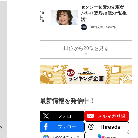
セクシー女優の先駆者
10
かたせ梨乃60歳の“私生
位
活”
10
「週刊文春」編集部
11位から20位を見る
最新情報を発信中！
フォロー
メルマガ登録
い
フォロー
Googleニュース