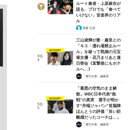
ルート奏者・上原麻衣が
語る、プロでも「食べて
いけない」音楽界のリア
ル
我妻 弘崇
三山凌輝が妻・趣里との
「キス・濡れ場禁止ルー
SCOOP!
ル」を破って既婚の元宝
4位
塚女優・花乃まりあと連
4
日密会《直撃後にもホテ
ルへ…》
「週刊文春」編集部
「最悪の空気のまま解
散」WBC日本代表“敗
SCOOP!
戦”の真実 選手が明か
5位
す“井端ジャパン”首脳陣
5
ほんとうの評価「良い距
離感だったコーチは…」
「週刊文春」編集部