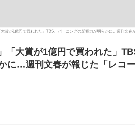
いまさら聞け
大賞が1億円で買われた」TBS、バーニングの影響力が明らかに…週刊文春
」「大賞が1億円で買われた」TB
手が証言した“NPB聞...
「クマが悪者扱いされているの
かに…週刊文春が報じた「レコ
もっと見る
カー日本代表・森保一監督...