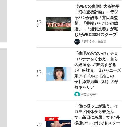
《WBCの裏側》大谷翔平
「幻の登板計画」、侍ジ
ャパンが語る「井口新監
6位
督」「井端ジャパンの総
6
括」…「週刊文春」が報
じたWBC2026スクープ
「週刊文春」編集部
「生理が来ないの」チョ
コバナナをくわえ、自ら
の経血を…“狂気すぎる
JK”を熱演、旧ジャニーズ
7位
7
系アイドルの【推しの
子】原菜乃華（22）の早
熟キャリア
ゆるま 小林
「僕は根っこが違う。イ
ロモノ団体から来たん
で」新日に所属しても“外
NEW
様扱い”…それでもスター
8位