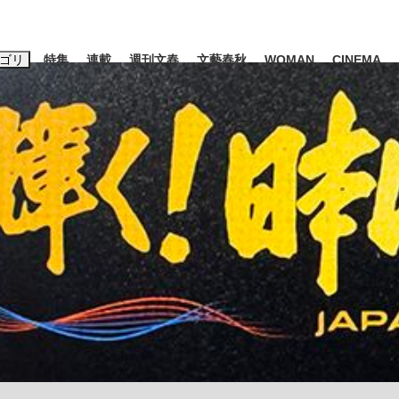
ゴリ
特集
連載
週刊文春
文藝春秋
WOMAN
CINEMA
キーワード入力
ス
エンタメ
ライフ
ビジネス
ーワードタグ一覧
山凌輝
#高市早苗
#後藤真希
#森岡毅
#城彰二
#内田有紀
観る将棋、読
#亀和田武
て明かした日本代表監督に...
「最悪の空気のまま解散」W