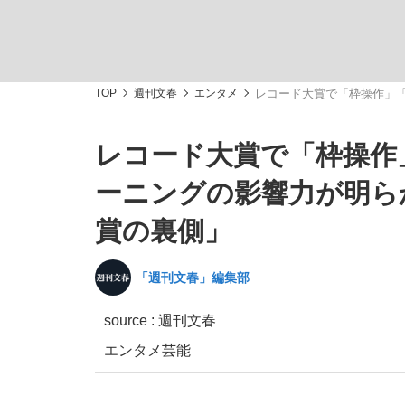
TOP
週刊文春
エンタメ
レコード大賞で「枠操作」「
レコード大賞で「枠操作
「敗因分析は一切聞かれなかった」侍ジャパン選
キングの誕生を、目撃せよ。
ーニングの影響力が明ら
賞の裏側」
「週刊文春」編集部
the Style
source :
週刊文春
エンタメ
芸能
「目標達成できなかったからと言って…」サッ