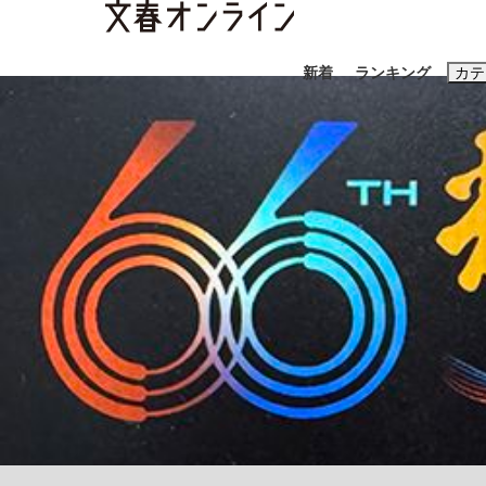
新着
ランキング
カテ
スクープ
ニュー
おすすめのキ
#藤田晋
#三
#玉木雄一郎
「90%は失敗する。でも…」本田圭佑が初め
終戦から81年