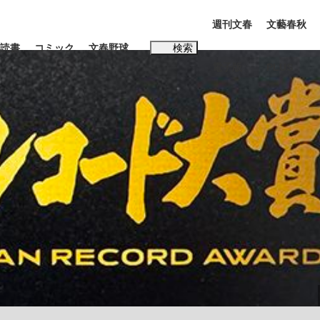
週刊文春
文藝春秋
読書
コミック
文春野球
検索
電子版
PLUS
インタビュー
読書
#松田聖子
む将棋
BC日本代表“敗戦”の真実 選手が明かす...