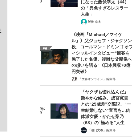
8
になった飯伏幸太（44）
の「異色すぎるレスラー
人生」
飯伏 幸太
落
《映画『Michael／マイケ
ル』》父ジョセフ・ジャクソン
役、コールマン・ドミンゴ オフ
PR
ィシャルインタビュー“観客を
魅了した名優、複雑な父親像へ
の想いを語る”《日本興収70億
円突破》
「文春オンライン」編集部
「ヤクザも惚れ込んだ」
。
艶やかな絡み、成宮寛貴
との“25歳差”交際説、“一
9位
生結婚しない”宣言も…肉
9
体派女優・かたせ梨乃
（68）の“極める”人生
「週刊文春」編集部