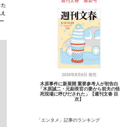
週刊文春 最新号
きた
見え
ー
2026年8月6日 発売
木原事件に新展開 重要参考人が初告白
「木原誠二・元副長官の妻から前夫の怪
死現場に呼びだされた」【週刊文春 目
次】
「エンタメ」記事のランキング