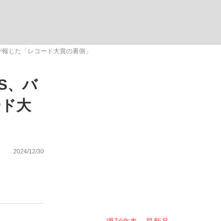
ない資産運用のすべて
が報じた「レコード大賞の裏側」
S、バ
が悲しい」『北の国から』倉本聰氏（91...
ード大
2024/12/30