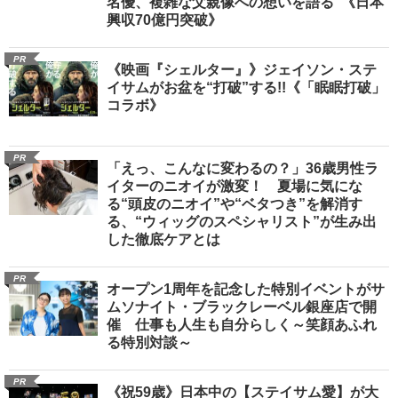
名優、複雑な父親像への想いを語る”《日本
興収70億円突破》
PR
《映画『シェルター』》ジェイソン・ステ
イサムがお盆を“打破”する!!《「眠眠打破」
コラボ》
PR
「えっ、こんなに変わるの？」36歳男性ラ
イターのニオイが激変！ 夏場に気にな
る“頭皮のニオイ”や“ベタつき”を解消す
る、“ウィッグのスペシャリスト”が生み出
した徹底ケアとは
PR
オープン1周年を記念した特別イベントがサ
ムソナイト・ブラックレーベル銀座店で開
催 仕事も人生も自分らしく～笑顔あふれ
る特別対談～
PR
《祝59歳》日本中の【ステイサム愛】が大