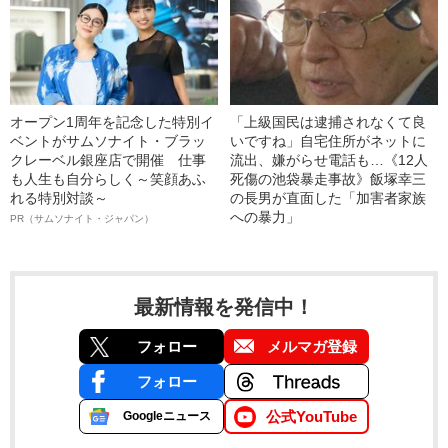
オープン1周年を記念した特別イ
「上級国民は逮捕されなくて良
ベントがサムソナイト・ブラッ
いですね」自宅住所がネットに
クレーベル銀座店で開催 仕事
流出、嫌がらせ電話も…《12人
も人生も自分らしく～笑顔あふ
死傷の池袋暴走事故》飯塚幸三
れる特別対談～
の長男が直面した「加害者家族
への暴力」
PR（サムソナイト・ジャパン）
最新情報を発信中！
フォロー
メルマガ登録
フォロー
公式YouTube
Googleニュース