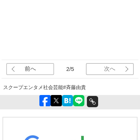
前へ
次へ
2/5
スクープ
エンタメ
社会
芸能
#斉藤由貴