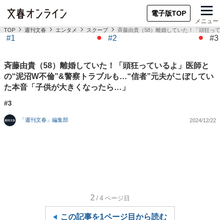
電子版TOP
メニュー
TOP
週刊文春
エンタメ
スクープ
斉藤由貴（58）離婚していた！「頭狂って
#1
#2
#3
斉藤由貴（58）離婚していた！「頭狂っているよ」医師と
の“泥沼W不倫”&警察トラブルも…“信者”元夫がこぼしてい
た本音「子供が大きくなったら…」
#3
「週刊文春」編集部
2024/12/22
2
/4
ページ目
この記事を1ページ目から読む