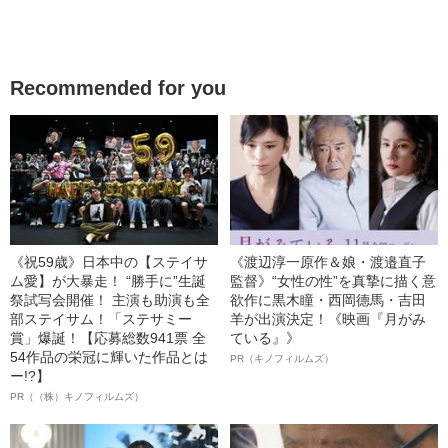
Recommended for you
《祝59歳》日本中の【ステイサ
《渡辺淳一原作＆娘・渡邉直子
ム愛】が大暴走！ “勝手に”生誕
監督》“女性の性”を真摯に描く意
祭試写会開催！ 主演も助演も全
欲作に黒木瞳・西岡德馬・吉田
部ステイサム！「ステサミー
羊が出演決定！《映画『月がみ
賞」爆誕！【応募総数941票 全
ている』》
54作品の栄冠に輝いた作品とは
PR（キノフィルムズ）
ー!?】
PR（（株）キノフィルムズ）