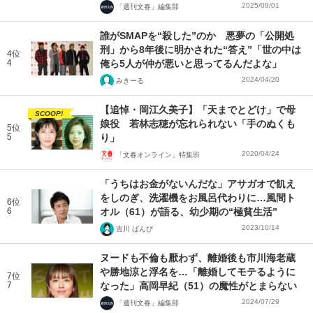
2025/09/01
「週刊文春」編集部
誰がSMAPを“殺した”のか 悪夢の「公開処
刑」から8年後に明かされた“答え”「世の中は
4位
4
俺ら5人が仲が悪いと思ってるんだよな」
2024/04/20
みきーる
【追悼・岡江久美子】「天までとどけ」で母
SCOOP!
娘役 若林志穂が忘れられない「手のぬくも
5位
5
り」
2020/04/24
「文春オンライン」特集班
「うちはお金がないんだな」アサガオで飢え
をしのぎ、洗濯機をお風呂代わりに…風間ト
6位
6
オル（61）が語る、幼少期の“極貧生活”
2023/10/14
吉川 ばんび
ヌードも不倫も厭わず、離婚後も市川海老蔵
や勝地涼と浮名を…「離婚してモテるように
7位
7
なった」高岡早紀（51）の魔性がとまらない
2024/07/29
「週刊文春」編集部