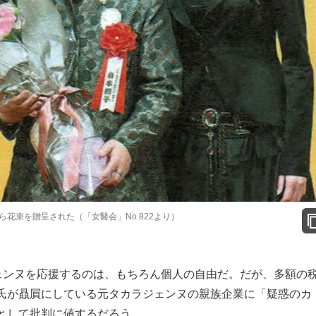
花束を贈呈された（「女醫会」No.822より）
ェンヌを応援するのは、もちろん個人の自由だ。だが、多額の
氏が贔屓にしている元タカラジェンヌの親族企業に「疑惑のカ
として批判に値するだろう。