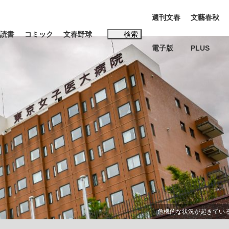
週刊文春
文藝春秋
読書
コミック
文春野球
検索
電子版
PLUS
インタビュー
読書
#松田聖子
む将棋
BC日本代表“敗戦”の真実 選手が明かす...