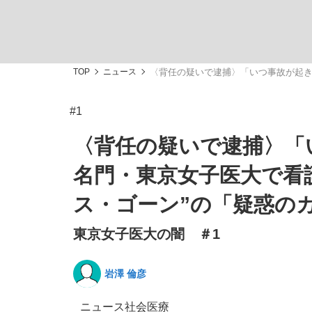
TOP
ニュース
〈背任の疑いで逮捕〉「いつ事故が起き
#1
「敗因分析は一切聞かれなかった」侍ジャパン選
キングの誕生を、目撃せよ。
〈背任の疑いで逮捕〉「
名門・東京女子医大で看
ス・ゴーン”の「疑惑の
東京女子医大の闇 ＃1
the Style
岩澤 倫彦
「目標達成できなかったからと言って…」サッ
ニュース
社会
医療