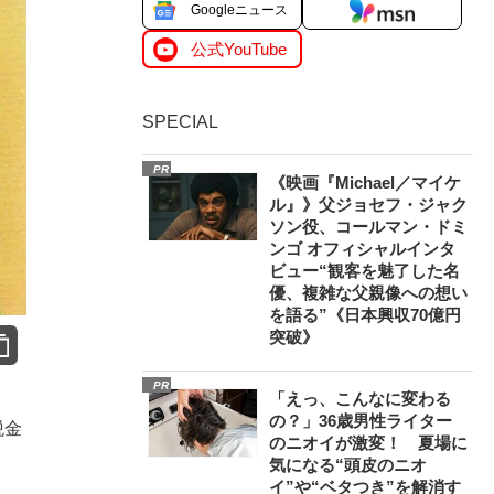
Googleニュース
公式YouTube
SPECIAL
PR
《映画『Michael／マイケ
ル』》父ジョセフ・ジャク
ソン役、コールマン・ドミ
ンゴ オフィシャルインタ
ビュー“観客を魅了した名
優、複雑な父親像への想い
を語る”《日本興収70億円
突破》
PR
「えっ、こんなに変わる
の？」36歳男性ライター
税金
のニオイが激変！ 夏場に
気になる“頭皮のニオ
イ”や“ベタつき”を解消す