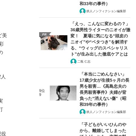
和33年の事件）
鉄人ノンフィクション編集部
「えっ、こんなに変わるの？」
36歳男性ライターのニオイが激
PR
ど美
変！ 夏場に気になる“頭皮の
ニオイ”や“ベタつき”を解消す
彩
る、“ウィッグのスペシャリス
の
ト”が生み出した徹底ケアとは
二瓶 仁志
「本当にごめんなさい」
2人
17歳少女が生後5ヶ月の長
男を殺害…《高島忠夫の
9位
長男殺害事件》夫婦が背
9
負った“消えない傷”（昭
実
和39年の事件）
打
鉄人ノンフィクション編集部
「子どもがいいひんのや
から、離婚してしまった
現役