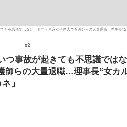
いまさら聞け
ても不思議ではない」名門・東京女子医大で看護師らの大量退職…理事長“女
#2
手が証言した“NPB聞...
「クマが悪者扱いされているの
いつ事故が起きても不思議では
護師らの大量退職…理事長“女カ
カネ」
もっと見る
カー日本代表・森保一監督...