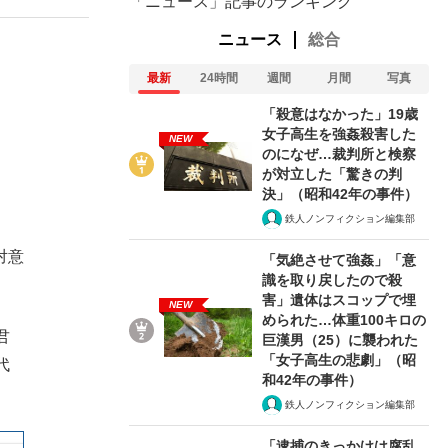
「ニュース」記事のランキング
ニュース
総合
最新
24時間
週間
月間
写真
「殺意はなかった」19歳
女子高生を強姦殺害した
NEW
のになぜ…裁判所と検察
が対立した「驚きの判
決」（昭和42年の事件）
鉄人ノンフィクション編集部
対意
「気絶させて強姦」「意
識を取り戻したので殺
害」遺体はスコップで埋
NEW
められた…体重100キロの
君
巨漢男（25）に襲われた
「女子高生の悲劇」（昭
代
和42年の事件）
鉄人ノンフィクション編集部
「逮捕のきっかけは腐乱