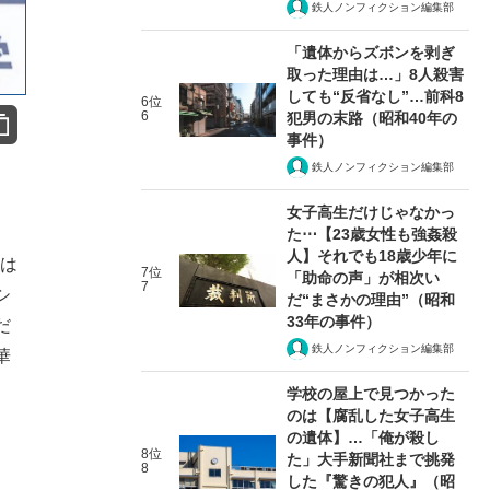
鉄人ノンフィクション編集部
「遺体からズボンを剥ぎ
取った理由は…」8人殺害
しても“反省なし”…前科8
6位
6
犯男の末路（昭和40年の
事件）
鉄人ノンフィクション編集部
女子高生だけじゃなかっ
た⋯【23歳女性も強姦殺
人】それでも18歳少年に
をは
7位
「助命の声」が相次い
7
シ
だ“まさかの理由”（昭和
33年の事件）
だ
鉄人ノンフィクション編集部
華
学校の屋上で見つかった
のは【腐乱した女子高生
の遺体】…「俺が殺し
8位
た」大手新聞社まで挑発
8
した『驚きの犯人』（昭