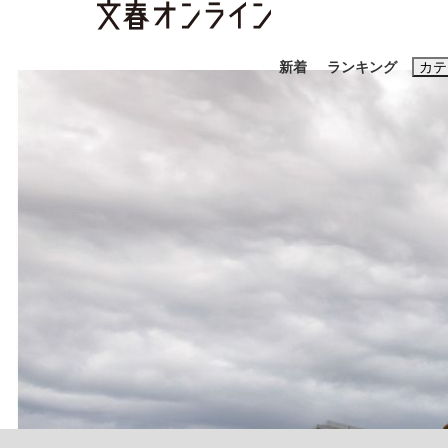
新着
ランキング
カテ
スクープ
ニュー
おすすめのキ
#藤田晋
#三
#玉木雄一郎
「90%は失敗する。でも…」本田圭佑が初め
終戦から81年