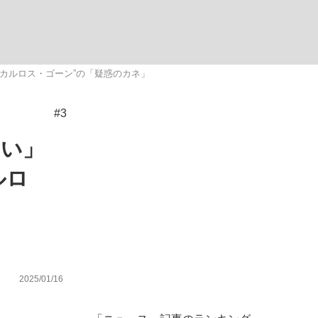
ない資産運用のすべて
カルロス・ゴーン”の「疑惑のカネ」
#3
が悲しい」『北の国から』倉本聰氏（91...
ない」
ルロ
2025/01/16