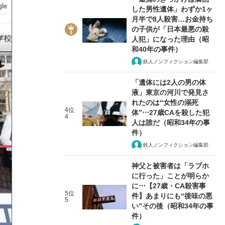
した男性遺体」わずか1ヶ
月半で8人殺害…お金持ち
の子供が「日本最悪の殺
人犯」になった理由（昭
和40年の事件）
鉄人ノンフィクション編集部
「遺体には2人の男の体
液」東京の河川で発見さ
れたのは“女性の溺死
4位
体”⋯27歳CAを殺した犯
4
人は誰だ（昭和34年の事
件）
鉄人ノンフィクション編集部
神父と被害者は「ラブホ
に行った」ことが明らか
に⋯【27歳・CA殺害事
5位
件】あまりにも“後味の悪
5
い”その後（昭和34年の事
件）