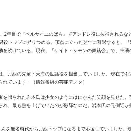
団。2年目で『ベルサイユのばら』でアンドレ役に抜擢されるな
組男役トップに昇りつめる。頂点に立った翌年に引退すると、『
動を続けている。現在、「ケイト・シモンの舞踏会」で、主演
は、月組の先輩・天海の世話役を担当していました。現在でも
られています」（情報番組の芸能デスク）
束を贈られた岩本氏は少女のようにはにかんだ笑顔を見せた。
られ、最も熱を上げていたのが彩輝なのだ。岩本氏の元側近が
輝さんを無名時代から月組トップになるまで応援していました。