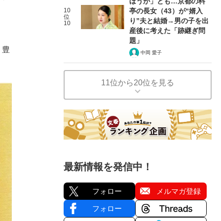
ほうが」とも…京都の料
。
10
亭の長女（43）が“婿入
位
り”夫と結婚→男の子を出
10
産後に考えた「跡継ぎ問
題」
、豊
中岡 愛子
11位から20位を見る
最新情報を発信中！
フォロー
メルマガ登録
フォロー