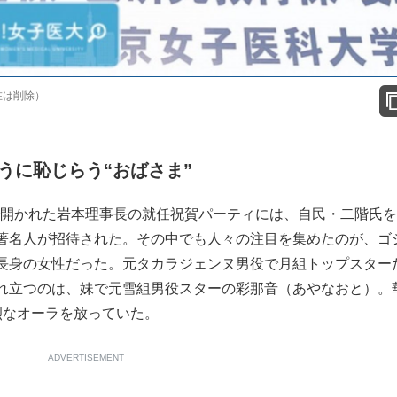
在は削除）
うに恥じらう“おばさま”
京で開かれた岩本理事長の就任祝賀パーティには、自民・二階氏
著名人が招待された。その中でも人々の注目を集めたのが、ゴ
長身の女性だった。元タカラジェンヌ男役で月組トップスター
れ立つのは、妹で元雪組男役スターの彩那音（あやなおと）。
烈なオーラを放っていた。
ADVERTISEMENT