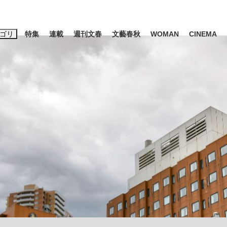
ゴリ
特集
連載
週刊文春
文藝春秋
WOMAN
CINEMA
キーワード入力
ス
エンタメ
ライフ
ビジネス
ーワードタグ一覧
山凌輝
#高市早苗
#後藤真希
#森岡毅
#城彰二
#内田有紀
観る将棋、読
#亀和田武
て明かした日本代表監督に...
「最悪の空気のまま解散」W