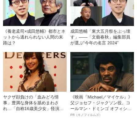
《養老孟司×成田悠輔》都市とネ
成田悠輔「東大五月祭をぶっ壊
ットから逃れられない人間の末
す」――「文藝春秋」編集部員
路は？
が選ぶ“今年の名言 2024”
ヤクザ顔負けの「血みどろ情
《映画『Michael／マイケル』》
事」豊満な身体を舐めまわさ
父ジョセフ・ジャクソン役、コ
れ…「自称16歳美少女」怪演
ールマン・ドミンゴ オフィシャ
中、かたせ梨乃（69）の美しす
ルインタビュー“観客を魅了した
PR（キノフィルムズ）
ぎる“熟れ方”
名優、複雑な父親像への想いを
語る”《日本興収70億円突破》