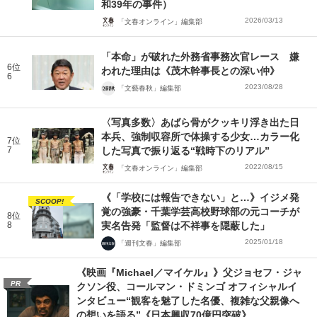
和39年の事件）
2026/03/13
「文春オンライン」編集部
「本命」が破れた外務省事務次官レース 嫌
6位
われた理由は《茂木幹事長との深い仲》
6
2023/08/28
「文藝春秋」編集部
〈写真多数〉あばら骨がクッキリ浮き出た日
本兵、強制収容所で体操する少女…カラー化
7位
7
した写真で振り返る“戦時下のリアル”
2022/08/15
「文春オンライン」編集部
《「学校には報告できない」と…》イジメ発
SCOOP!
覚の強豪・千葉学芸高校野球部の元コーチが
8位
8
実名告発「監督は不祥事を隠蔽した」
2025/01/18
「週刊文春」編集部
《映画『Michael／マイケル』》父ジョセフ・ジャ
PR
クソン役、コールマン・ドミンゴ オフィシャルイ
ンタビュー“観客を魅了した名優、複雑な父親像へ
の想いを語る”《日本興収70億円突破》