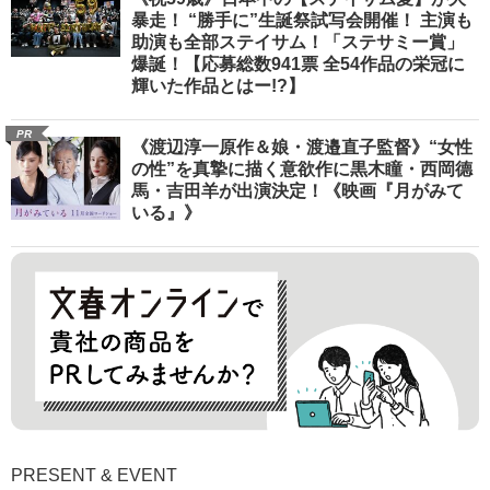
暴走！ “勝手に”生誕祭試写会開催！ 主演も
助演も全部ステイサム！「ステサミー賞」
爆誕！【応募総数941票 全54作品の栄冠に
輝いた作品とはー!?】
PR
《渡辺淳一原作＆娘・渡邉直子監督》“女性
の性”を真摯に描く意欲作に黒木瞳・西岡德
馬・吉田羊が出演決定！《映画『月がみて
いる』》
PRESENT & EVENT