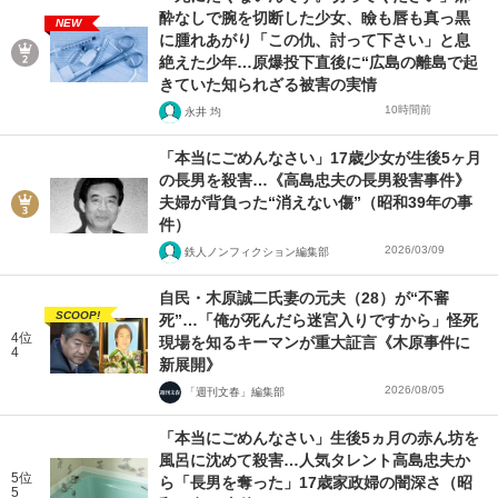
酔なしで腕を切断した少女、瞼も唇も真っ黒
NEW
に腫れあがり「この仇、討って下さい」と息
絶えた少年…原爆投下直後に“広島の離島で起
きていた知られざる被害の実情
10時間前
永井 均
「本当にごめんなさい」17歳少女が生後5ヶ月
の長男を殺害…《高島忠夫の長男殺害事件》
夫婦が背負った“消えない傷”（昭和39年の事
件）
2026/03/09
鉄人ノンフィクション編集部
自民・木原誠二氏妻の元夫（28）が“不審
SCOOP!
死”…「俺が死んだら迷宮入りですから」怪死
4位
現場を知るキーマンが重大証言《木原事件に
4
新展開》
2026/08/05
「週刊文春」編集部
「本当にごめんなさい」生後5ヵ月の赤ん坊を
風呂に沈めて殺害…人気タレント高島忠夫か
5位
ら「長男を奪った」17歳家政婦の闇深さ（昭
5