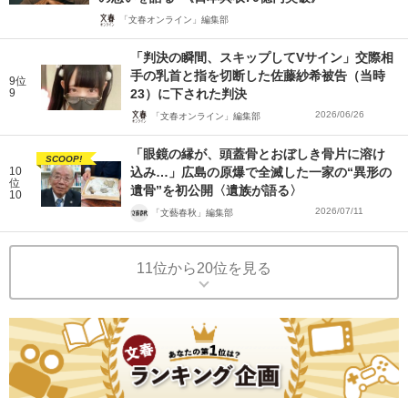
「文春オンライン」編集部
「判決の瞬間、スキップしてVサイン」交際相
手の乳首と指を切断した佐藤紗希被告（当時
9位
9
23）に下された判決
2026/06/26
「文春オンライン」編集部
「眼鏡の縁が、頭蓋骨とおぼしき骨片に溶け
SCOOP!
10
込み…」広島の原爆で全滅した一家の“異形の
位
遺骨”を初公開〈遺族が語る〉
10
2026/07/11
「文藝春秋」編集部
11位から20位を見る