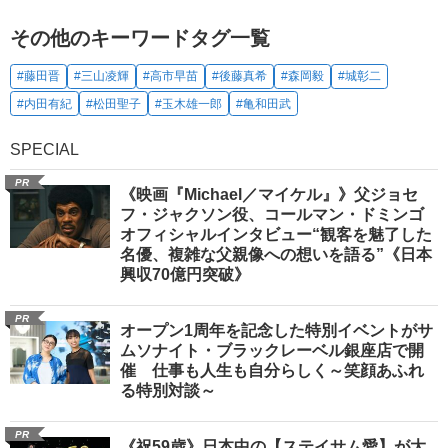
その他のキーワードタグ一覧
#藤田晋
#三山凌輝
#高市早苗
#後藤真希
#森岡毅
#城彰二
#内田有紀
#松田聖子
#玉木雄一郎
#亀和田武
SPECIAL
PR
《映画『Michael／マイケル』》父ジョセ
フ・ジャクソン役、コールマン・ドミンゴ
オフィシャルインタビュー“観客を魅了した
名優、複雑な父親像への想いを語る”《日本
興収70億円突破》
PR
オープン1周年を記念した特別イベントがサ
ムソナイト・ブラックレーベル銀座店で開
催 仕事も人生も自分らしく～笑顔あふれ
る特別対談～
PR
《祝59歳》日本中の【ステイサム愛】が大