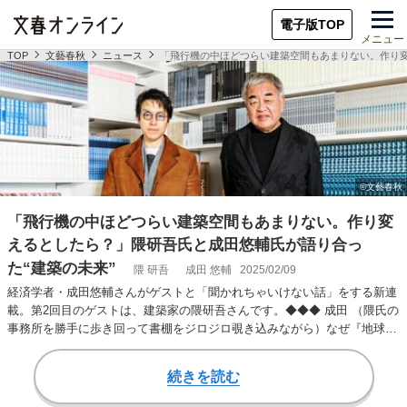
電子版TOP
メニュー
TOP
文藝春秋
ニュース
「飛行機の中ほどつらい建築空間もあまりない。作り変
「飛行機の中ほどつらい建築空間もあまりない。作り変
えるとしたら？」隈研吾氏と成田悠輔氏が語り合っ
た“建築の未来”
隈 研吾
成田 悠輔
2025/02/09
経済学者・成田悠輔さんがゲストと「聞かれちゃいけない話」をする新連
載。第2回目のゲストは、建築家の隈研吾さんです。◆◆◆ 成田 （隈氏の
事務所を勝手に歩き回って書棚をジロジロ覗き込みながら）なぜ『地球の
歩き方』がこん…
続きを読む