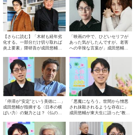
【さらに読む】「木材も経年劣
「映画の中で、ひどいセリフが
化する。一部分だけ切り取れば
あった気がしたんですが。老害
炎上要素」隈研吾が成田悠輔に
への辛辣な言葉が」成田悠輔
語った“建築家の宿命”
の“答えにくい”質問に米倉涼子の
回答は？《劇場版ドクターX》
「停滞が“安定”という美徳に…」
「悪魔になろう。世間から憎悪
成田悠輔が指摘する〈日本の横
され抹殺されるような存在に」
ばい力〉の魅力とは？《仏の歴
成田悠輔が東大生に語った“教育
史人口学者トッドと初対談》
論”《特別講演録》