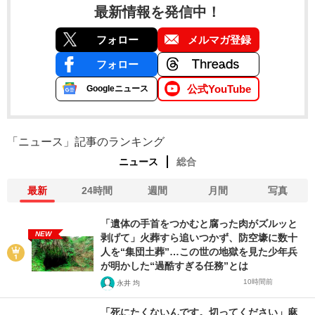
最新情報を発信中！
フォロー
メルマガ登録
フォロー
公式YouTube
Googleニュース
「ニュース」記事のランキング
ニュース
総合
最新
24時間
週間
月間
写真
「遺体の手首をつかむと腐った肉がズルッと
NEW
剥げて」火葬すら追いつかず、防空壕に数十
人を“集団土葬”…この世の地獄を見た少年兵
が明かした“過酷すぎる任務”とは
10時間前
永井 均
「死にたくないんです。切ってください」麻