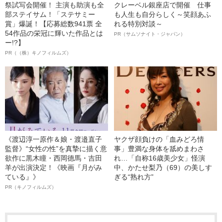
祭試写会開催！ 主演も助演も全
クレーベル銀座店で開催 仕事
部ステイサム！「ステサミー
も人生も自分らしく～笑顔あふ
賞」爆誕！【応募総数941票 全
れる特別対談～
54作品の栄冠に輝いた作品とは
PR（サムソナイト・ジャパン）
ー!?】
PR（（株）キノフィルムズ）
《渡辺淳一原作＆娘・渡邉直子
ヤクザ顔負けの「血みどろ情
監督》“女性の性”を真摯に描く意
事」豊満な身体を舐めまわさ
欲作に黒木瞳・西岡德馬・吉田
れ…「自称16歳美少女」怪演
羊が出演決定！《映画『月がみ
中、かたせ梨乃（69）の美しす
ている』》
ぎる“熟れ方”
PR（キノフィルムズ）