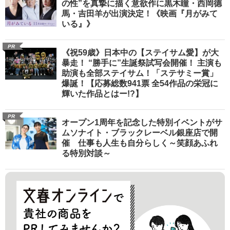
の性”を真摯に描く意欲作に黒木瞳・西岡德
馬・吉田羊が出演決定！《映画『月がみて
いる』》
PR
《祝59歳》日本中の【ステイサム愛】が大
暴走！ “勝手に”生誕祭試写会開催！ 主演も
助演も全部ステイサム！「ステサミー賞」
爆誕！【応募総数941票 全54作品の栄冠に
輝いた作品とはー!?】
PR
オープン1周年を記念した特別イベントがサ
ムソナイト・ブラックレーベル銀座店で開
催 仕事も人生も自分らしく～笑顔あふれ
る特別対談～