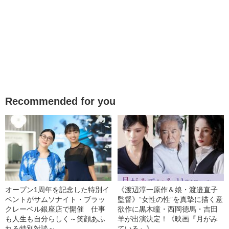
Recommended for you
オープン1周年を記念した特別イ
《渡辺淳一原作＆娘・渡邉直子
ベントがサムソナイト・ブラッ
監督》“女性の性”を真摯に描く意
クレーベル銀座店で開催 仕事
欲作に黒木瞳・西岡德馬・吉田
も人生も自分らしく～笑顔あふ
羊が出演決定！《映画『月がみ
れる特別対談～
ている』》