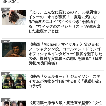
SPECIAL
PR
「えっ、こんなに変わるの？」36歳男性ラ
イターのニオイが激変！ 夏場に気にな
る“頭皮のニオイ”や“ベタつき”を解消す
る、“ウィッグのスペシャリスト”が生み出
した徹底ケアとは
PR
《映画『Michael／マイケル』》父ジョセ
フ・ジャクソン役、コールマン・ドミンゴ
オフィシャルインタビュー“観客を魅了した
名優、複雑な父親像への想いを語る”《日本
興収70億円突破》
PR
《映画『シェルター』》ジェイソン・ステ
イサムがお盆を“打破”する!!《「眠眠打破」
コラボ》
PR
《渡辺淳一原作＆娘・渡邉直子監督》“女性