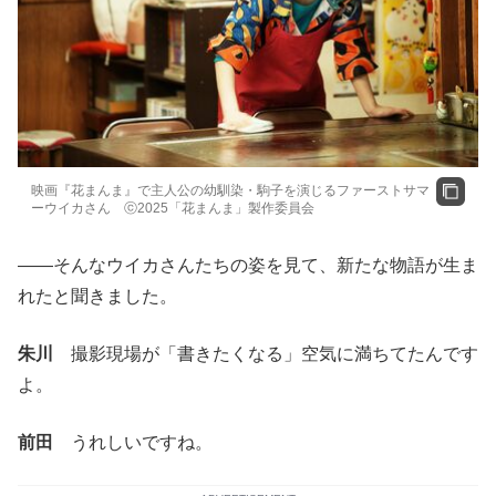
映画『花まんま』で主人公の幼馴染・駒子を演じるファーストサマ
ーウイカさん ⓒ2025「花まんま」製作委員会
――そんなウイカさんたちの姿を見て、新たな物語が生ま
れたと聞きました。
朱川
撮影現場が「書きたくなる」空気に満ちてたんです
よ。
前田
うれしいですね。