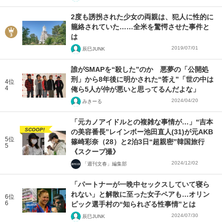
2度も誘拐された少女の両親は、犯人に性的に
籠絡されていた……全米を驚愕させた事件と
は
2019/07/01
辰巳JUNK
誰がSMAPを“殺した”のか 悪夢の「公開処
刑」から8年後に明かされた“答え”「世の中は
4位
4
俺ら5人が仲が悪いと思ってるんだよな」
2024/04/20
みきーる
「元カノアイドルとの複雑な事情が…」“吉本
SCOOP!
の美容番長”レインボー池田直人(31)が元AKB
5位
篠崎彩奈（28）と2泊3日“超親密”韓国旅行
5
《スクープ撮》
2024/12/02
「週刊文春」編集部
「パートナーが一晩中セックスしていて寝ら
れない」と解散に至った女子ペアも…オリン
6位
6
ピック選手村の“知られざる性事情”とは
2024/07/30
辰巳JUNK