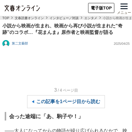
電子版TOP
メニュー
TOP
文春読書オンライン
インタビュー／対談
エンタメ
小説から映画が生ま
小説から映画が生まれ、映画から再び小説が生まれた“奇
跡”のコラボ…『花まんま』原作者と映画監督が語る
第二文藝部
2025/04/25
3
/4
ページ目
この記事を1ページ目から読む
会った途端に「あ、駒子や！」
――大人になってからの物語が繰り広げられるなかで、映