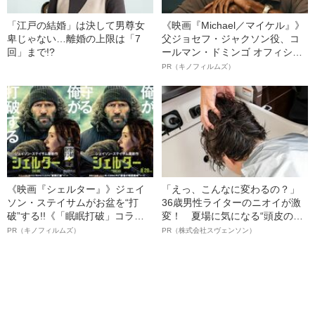
「江戸の結婚」は決して男尊女
《映画『Michael／マイケル』》
卑じゃない…離婚の上限は「7
父ジョセフ・ジャクソン役、コ
回」まで!?
ールマン・ドミンゴ オフィシャ
ルインタビュー“観客を魅了した
PR（キノフィルムズ）
名優、複雑な父親像への想いを
語る”《日本興収70億円突破》
《映画『シェルター』》ジェイ
「えっ、こんなに変わるの？」
ソン・ステイサムがお盆を“打
36歳男性ライターのニオイが激
破”する!!《「眠眠打破」コラ
変！ 夏場に気になる“頭皮のニ
ボ》
オイ”や“ベタつき”を解消す
PR（キノフィルムズ）
PR（株式会社スヴェンソン）
る、“ウィッグのスペシャリス
ト”が生み出した徹底ケアとは