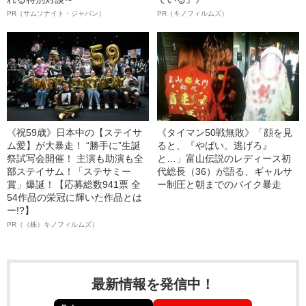
PR（サムソナイト・ジャパン）
PR（キノフィルムズ）
《祝59歳》日本中の【ステイサ
《タイマン50戦無敗》「顔を見
ム愛】が大暴走！ “勝手に”生誕
ると、『やばい。逃げろ』
祭試写会開催！ 主演も助演も全
と…」富山伝説のレディース初
部ステイサム！「ステサミー
代総長（36）が語る、ギャルサ
賞」爆誕！【応募総数941票 全
ー制圧と朝までのバイク暴走
54作品の栄冠に輝いた作品とは
ー!?】
PR（（株）キノフィルムズ）
最新情報を発信中！