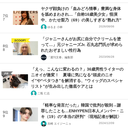
ヤクザ顔負けの「血みどろ情事」豊満な身体
を舐めまわされ…「自称16歳美少女」怪演
7位
7
中、かたせ梨乃（69）の美しすぎる“熟れ方”
2026/08/06
ゆるま 小林
「ジャニーさんがお尻に自分でクリームを塗
SCOOP!
って…」元ジャニーズJr. 石丸志門氏が求めら
8位
8
れたおぞましい性行為
2023/06/28
「週刊文春」編集部
「えっ、こんなに変わるの？」36歳男性ライターの
PR
ニオイが激変！ 夏場に気になる“頭皮のニオ
イ”や“ベタつき”を解消する、“ウィッグのスペシャ
リスト”が生み出した徹底ケアとは
二瓶 仁志
「軽率な発言だった」韓国で批判が殺到→謝
罪したことも…ENHYPEN日本人メンバー・ニ
9位
9
キ（19）の“本当の評判”〈現地記者が解説〉
2024/12/09
吉崎 エイジーニョ