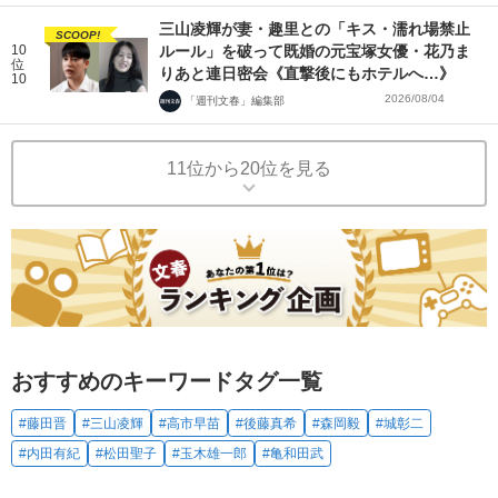
三山凌輝が妻・趣里との「キス・濡れ場禁止
SCOOP!
10
ルール」を破って既婚の元宝塚女優・花乃ま
位
りあと連日密会《直撃後にもホテルへ…》
10
2026/08/04
「週刊文春」編集部
11位から20位を見る
おすすめのキーワードタグ一覧
#藤田晋
#三山凌輝
#高市早苗
#後藤真希
#森岡毅
#城彰二
#内田有紀
#松田聖子
#玉木雄一郎
#亀和田武