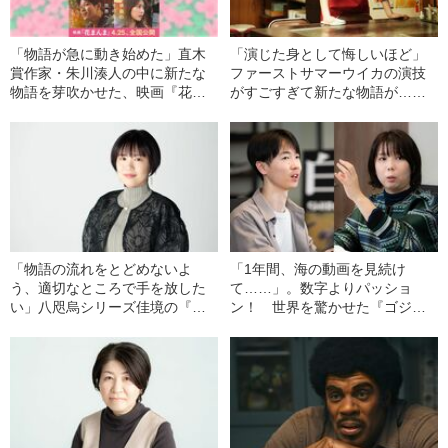
「物語が急に動き始めた」直木
「演じた身として悔しいほど」
賞作家・朱川湊人の中に新たな
ファーストサマーウイカの演技
物語を芽吹かせた、映画『花ま
がすごすぎて新たな物語が…映
んま』でのファーストサマーウ
画と小説の奇跡のコラボレーシ
イカの存在感
ョンを語る
「物語の流れをとどめないよ
「1年間、海の動画を見続け
う、適切なところで手を放した
て……」。数字よりパッショ
い」八咫烏シリーズ佳境の『亡
ン！ 世界を驚かせた『ゴジ
霊の烏』を著者が語る
ラ-1.0』の“海”はこうして生まれ
た