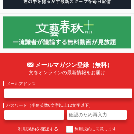
メールマガジン登録（無料）
文春オンラインの最新情報をお届け
メールアドレス
パスワード（半角英数6文字以上12文字以下）
利用規約を確認する
利用規約に同意します