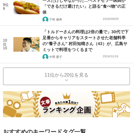
ーズだけじゃなかった…ベストセラー医師が
9位
「できるだけ避けたい」と語る“食べ物”の正
9
体
2026/08/05
下村 健寿
「トルドーさんの料理は2倍の量で」30代で下
足番からキャリアをスタートさせた老舗料亭
10
の“養子さん” 村田知晴さん（43）が、広島サ
位
10
ミットで料理をつくるまで
2024/11/16
中岡 愛子
11位から20位を見る
おすすめのキーワードタグ一覧