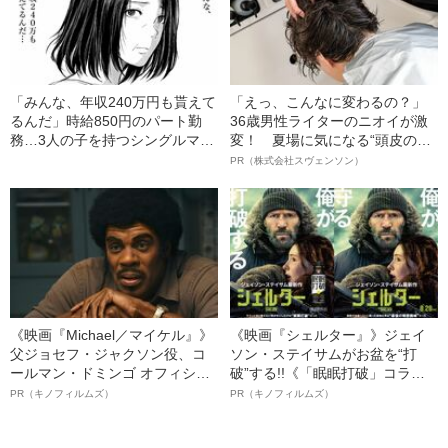
「みんな、年収240万円も貰えて
「えっ、こんなに変わるの？」
るんだ」時給850円のパート勤
36歳男性ライターのニオイが激
務…3人の子を持つシングルマザ
変！ 夏場に気になる“頭皮のニ
ーを襲った“更なる絶望”
オイ”や“ベタつき”を解消す
PR（株式会社スヴェンソン）
る、“ウィッグのスペシャリス
ト”が生み出した徹底ケアとは
《映画『Michael／マイケル』》
《映画『シェルター』》ジェイ
父ジョセフ・ジャクソン役、コ
ソン・ステイサムがお盆を“打
ールマン・ドミンゴ オフィシャ
破”する!!《「眠眠打破」コラ
ルインタビュー“観客を魅了した
ボ》
PR（キノフィルムズ）
PR（キノフィルムズ）
名優、複雑な父親像への想いを
語る”《日本興収70億円突破》