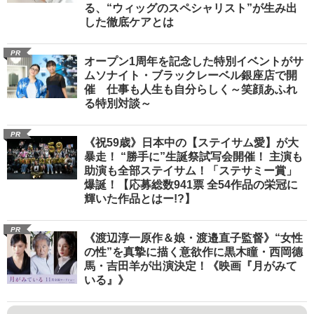
る、“ウィッグのスペシャリスト”が生み出
した徹底ケアとは
PR
オープン1周年を記念した特別イベントがサ
ムソナイト・ブラックレーベル銀座店で開
催 仕事も人生も自分らしく～笑顔あふれ
る特別対談～
PR
《祝59歳》日本中の【ステイサム愛】が大
暴走！ “勝手に”生誕祭試写会開催！ 主演も
助演も全部ステイサム！「ステサミー賞」
爆誕！【応募総数941票 全54作品の栄冠に
輝いた作品とはー!?】
PR
《渡辺淳一原作＆娘・渡邉直子監督》“女性
の性”を真摯に描く意欲作に黒木瞳・西岡德
馬・吉田羊が出演決定！《映画『月がみて
いる』》