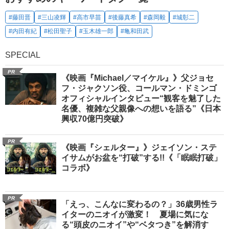
#藤田晋
#三山凌輝
#高市早苗
#後藤真希
#森岡毅
#城彰二
#内田有紀
#松田聖子
#玉木雄一郎
#亀和田武
SPECIAL
PR
《映画『Michael／マイケル』》父ジョセ
フ・ジャクソン役、コールマン・ドミンゴ
オフィシャルインタビュー“観客を魅了した
名優、複雑な父親像への想いを語る”《日本
興収70億円突破》
PR
《映画『シェルター』》ジェイソン・ステ
イサムがお盆を“打破”する!!《「眠眠打破」
コラボ》
PR
「えっ、こんなに変わるの？」36歳男性ラ
イターのニオイが激変！ 夏場に気にな
る“頭皮のニオイ”や“ベタつき”を解消す