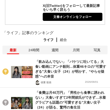
X(旧Twitter)をフォローして最新記事
をいち早く読もう
文春オンラインをフォロー
「ライフ」記事のランキング
ライフ
総合
最新
24時間
週間
月間
写真
「飲み込んでない」「バケツに吐いてる」大
食い動画にアンチ殺到…体重46キロの“可愛す
ぎる”大食い女子（24）が明かす、“やらせ疑
惑”への本音
2026/08/01
徳重 龍徳
「食費は月40万円」「男性から食事に誘われ
ない」大食いすぎて2年間彼氏ができず…水着
グラビアも話題の“可愛すぎる”大食い女子
（24）が語る、驚愕の食生活