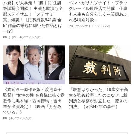
ム愛】が大暴走！ “勝手に”生誕
ベントがサムソナイト・ブラッ
祭試写会開催！ 主演も助演も全
クレーベル銀座店で開催 仕事
部ステイサム！「ステサミー
も人生も自分らしく～笑顔あふ
賞」爆誕！【応募総数941票 全
れる特別対談～
54作品の栄冠に輝いた作品とは
PR（サムソナイト・ジャパン）
ー!?】
PR（（株）キノフィルムズ）
《渡辺淳一原作＆娘・渡邉直子
「殺意はなかった」19歳女子高
監督》“女性の性”を真摯に描く意
生を強姦殺害したのになぜ…裁
欲作に黒木瞳・西岡德馬・吉田
判所と検察が対立した「驚きの
羊が出演決定！《映画『月がみ
判決」（昭和42年の事件）
ている』》
PR（キノフィルムズ）