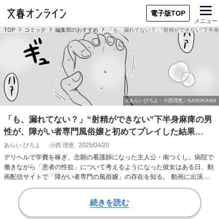
電子版TOP
メニュー
TOP
コミック
編集部のおすすめ
「も、漏れてない？」“射精ができない”下半
「も、漏れてない？」“射精ができない”下半身麻痺の男
性が、障がい者専門風俗嬢と初めてプレイした結果…
あらい ぴろよ
小西 理恵
2025/04/20
デリヘルで学費を稼ぎ、念願の看護師になった主人公・南つくし。病院で
働きながら「患者の性欲」について考えるようになった彼女はある日、動
画配信サイトで「障がい者専門の風俗嬢」の存在を知る。 動画に出演し
ていたのは、障が…
続きを読む