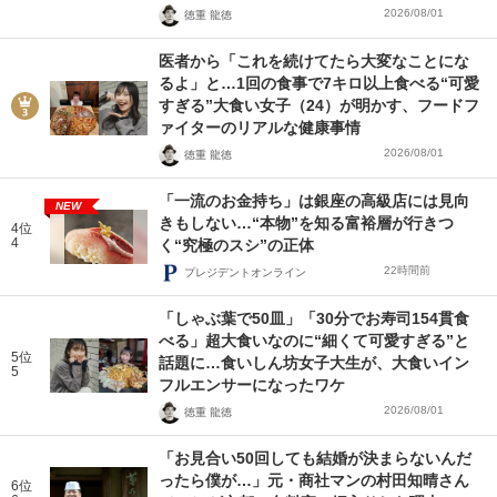
2026/08/01
徳重 龍徳
医者から「これを続けてたら大変なことにな
るよ」と…1回の食事で7キロ以上食べる“可愛
すぎる”大食い女子（24）が明かす、フードフ
ァイターのリアルな健康事情
2026/08/01
徳重 龍徳
「一流のお金持ち」は銀座の高級店には見向
NEW
きもしない…“本物”を知る富裕層が行きつ
4位
4
く“究極のスシ”の正体
22時間前
プレジデントオンライン
「しゃぶ葉で50皿」「30分でお寿司154貫食
べる」超大食いなのに“細くて可愛すぎる”と
5位
話題に…食いしん坊女子大生が、大食いイン
5
フルエンサーになったワケ
2026/08/01
徳重 龍徳
「お見合い50回しても結婚が決まらないんだ
ったら僕が…」元・商社マンの村田知晴さん
6位