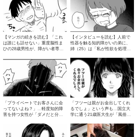
【マンガの続きを読む】「これ
【インタビューを読む】人前で
は誰にも話せない」重度脳性ま
性器を触る知的障がいの弟に、
ひの28歳男性が、障がい者専門
姉（25）は「私が性欲を処理し
風俗嬢と楽しんだ“秘密プレイ”の
てあげれば」…“障がい者専門風
中身
俗”の利用者が直面する“現実”
「プライベートでお客さんに会
「フツーは親がお金出してくれ
ってないよね？」…軽度知的障
るでしょ」という声も…国立大
害を持つ女性が「ダメだと分か
学に通う21歳医大生が「風俗で
っていても」オトコに惹かれて
働き始めた」理由
しまう“理由”