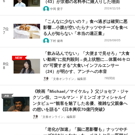
6
（43）が京都の名料亭に婿入りした理由
2024/11/16
中岡 愛子
「こんなに少ないの？」食べ過ぎは確実に悪
影響…小腹が空いたらナッツやチーズを食べ
7位
7
る人が知らない「本当の適正量」
2026/08/05
下村 健寿
「飲み込んでない」「大便まで見せろ」“大食
NEW
い動画”に批判殺到→炎上状態に…体重46キロ
8位
の“可愛すぎる”大食いインフルエンサー
8
（24）が明かす、アンチへの本音
7時間前
「文春オンライン」編集部
《映画『Michael／マイケル』》父ジョセフ・ジャ
PR
クソン役、コールマン・ドミンゴ オフィシャルイ
ンタビュー“観客を魅了した名優、複雑な父親像へ
の想いを語る”《日本興収70億円突破》
「文春オンライン」編集部
「老化が加速」「脳に悪影響も」ナッツやチ