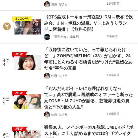
11時間前
佐藤 ちひろ
《BTS厳戒トーキョー滞在記》RM→渋谷で飲
SCOOP!
み会、JIN→伊豆の温泉、V→よみうりラン
ド…密着撮！【無料公開】
4時間前
「週刊文春」編集部
「収録後に泣いていた、って報じられたけ
NEW
ど…」ZONEのMIZUHO（38）が明かす、24
4位
年前にとんねるず石橋貴明がつけた“強烈なあ
4
だ名”事件の真相
11時間前
佐藤 ちひろ
「だんだんボイトレにも呼ばれなくなっ
NEW
て…」高3で脱退→再結成のオファーも断った
5位
元ZONE・MIZUHOが語る、芸能界引退の裏
5
側と“その後の人生”
11時間前
佐藤 ちひろ
観客30人、メインボーカル脱退…M!LKが「ポ
NEW
スト嵐」に上り詰めるまでの12年《ブレイク
6位