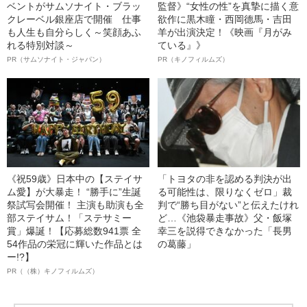
ベントがサムソナイト・ブラッ
監督》“女性の性”を真摯に描く意
クレーベル銀座店で開催 仕事
欲作に黒木瞳・西岡德馬・吉田
も人生も自分らしく～笑顔あふ
羊が出演決定！《映画『月がみ
れる特別対談～
ている』》
PR（サムソナイト・ジャパン）
PR（キノフィルムズ）
《祝59歳》日本中の【ステイサ
「トヨタの非を認める判決が出
ム愛】が大暴走！ “勝手に”生誕
る可能性は、限りなくゼロ」裁
祭試写会開催！ 主演も助演も全
判で“勝ち目がない”と伝えたけれ
部ステイサム！「ステサミー
ど…《池袋暴走事故》父・飯塚
賞」爆誕！【応募総数941票 全
幸三を説得できなかった「長男
54作品の栄冠に輝いた作品とは
の葛藤」
ー!?】
PR（（株）キノフィルムズ）