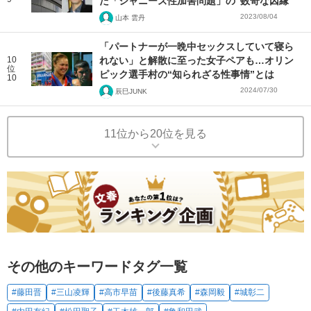
た「ジャニーズ性加害問題」の“数奇な因縁”
2023/08/04
山本 雲丹
「パートナーが一晩中セックスしていて寝ら
10
れない」と解散に至った女子ペアも…オリン
位
ピック選手村の“知られざる性事情”とは
10
2024/07/30
辰巳JUNK
11位から20位を見る
その他のキーワードタグ一覧
#藤田晋
#三山凌輝
#高市早苗
#後藤真希
#森岡毅
#城彰二