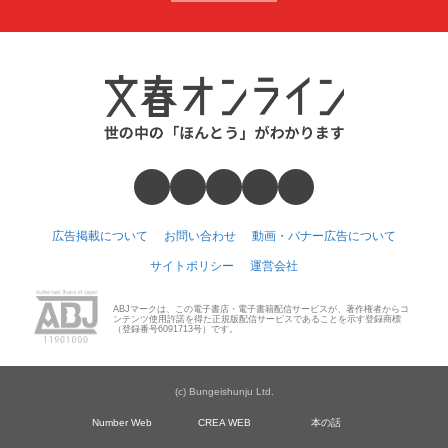
広告掲載について
お問い合わせ
動画・バナー広告について
サイトポリシー
運営会社
ABJマークは、この電子書店・電子書籍配信サービスが、著作権者からコ
ンテンツ使用許諾を得た正規版配信サービスであることを示す登録商標
（登録番号6091713号）です。
(c) Bungeishunju Ltd.
Number Web
CREA WEB
本の話