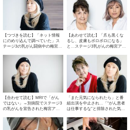
【つづきを読む】「ネット情報
【あわせて読む】「爪も黒くな
にのめり込んで調べていた」ス
るし、皮膚もボロボロになる」
テージ3の乳がん闘病中の梅宮ア
と…ステージ3乳がんの梅宮アン
ンナ（52）が語る、医師から禁
ナ（52）が語る、つらい抗がん
止されたこと
剤治療と母に切ってもらった髪
《独占取材》
【合わせて読む】MRIで「がん
「また元気になられたら」と番
ではない」→別病院でステージ3
組出演を中止され…「“がん患者
の乳がんを宣告された梅宮アン
は仕事するな”と排除された気持
ナ（52）が明かす、検査までの
ちに」梅宮アンナ（52）が語
経緯「場合によっては人が死に
る、がん治療と仕事のリアル
ますよって…」