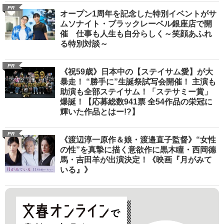
PR
オープン1周年を記念した特別イベントがサ
ムソナイト・ブラックレーベル銀座店で開
催 仕事も人生も自分らしく～笑顔あふれ
る特別対談～
PR
《祝59歳》日本中の【ステイサム愛】が大
暴走！ “勝手に”生誕祭試写会開催！ 主演も
助演も全部ステイサム！「ステサミー賞」
爆誕！【応募総数941票 全54作品の栄冠に
輝いた作品とはー!?】
PR
《渡辺淳一原作＆娘・渡邉直子監督》“女性
の性”を真摯に描く意欲作に黒木瞳・西岡德
馬・吉田羊が出演決定！《映画『月がみて
いる』》