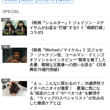
#内田有紀
#松田聖子
#玉木雄一郎
#亀和田武
SPECIAL
PR
《映画『シェルター』》ジェイソン・ステ
イサムがお盆を“打破”する!!《「眠眠打破」
コラボ》
PR
《映画『Michael／マイケル』》父ジョセ
フ・ジャクソン役、コールマン・ドミンゴ
オフィシャルインタビュー“観客を魅了した
名優、複雑な父親像への想いを語る”《日本
興収70億円突破》
PR
「えっ、こんなに変わるの？」36歳男性ラ
イターのニオイが激変！ 夏場に気にな
る“頭皮のニオイ”や“ベタつき”を解消す
る、“ウィッグのスペシャリスト”が生み出
した徹底ケアとは