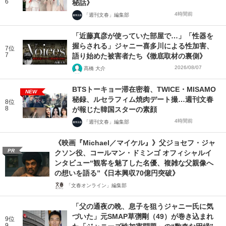
6
秘話》
4時間前
「週刊文春」編集部
「近藤真彦が使っていた部屋で…」「性器を
握らされる」ジャニー喜多川による性加害、
7位
7
語り始めた被害者たち《徹底取材の裏側》
2026/08/07
髙橋 大介
BTSトーキョー滞在密着、TWICE・MISAMO
NEW
秘録、ルセラフィム焼肉デート撮…週刊文春
8位
8
が報じた韓国スターの素顔
4時間前
「週刊文春」編集部
《映画『Michael／マイケル』》父ジョセフ・ジャ
PR
クソン役、コールマン・ドミンゴ オフィシャルイ
ンタビュー“観客を魅了した名優、複雑な父親像へ
の想いを語る”《日本興収70億円突破》
「文春オンライン」編集部
「父の通夜の晩、息子を狙うジャニー氏に気
づいた」元SMAP草彅剛（49）が巻き込まれ
9位
9