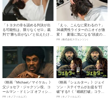
「トヨタの非を認める判決が出
「えっ、こんなに変わるの？」
る可能性は、限りなくゼロ」裁
36歳男性ライターのニオイが激
判で“勝ち目がない”と伝えたけれ
変！ 夏場に気になる“頭皮のニ
ど…《池袋暴走事故》父・飯塚
オイ”や“ベタつき”を解消す
PR（株式会社スヴェンソン）
幸三を説得できなかった「長男
る、“ウィッグのスペシャリス
の葛藤」
ト”が生み出した徹底ケアとは
《映画『Michael／マイケル』》
《映画『シェルター』》ジェイ
父ジョセフ・ジャクソン役、コ
ソン・ステイサムがお盆を“打
ールマン・ドミンゴ オフィシャ
破”する!!《「眠眠打破」コラ
ルインタビュー“観客を魅了した
ボ》
PR（キノフィルムズ）
PR（キノフィルムズ）
名優、複雑な父親像への想いを
語る”《日本興収70億円突破》