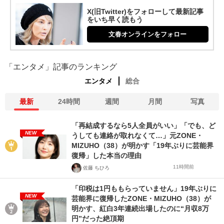
X(旧Twitter)をフォローして最新記事
をいち早く読もう
文春オンラインをフォロー
「エンタメ」記事のランキング
エンタメ
総合
最新
24時間
週間
月間
写真
「再結成するなら5人全員がいい」「でも、ど
NEW
うしても連絡が取れなくて…」元ZONE・
MIZUHO（38）が明かす「19年ぶりに芸能界
復帰」した本当の理由
11時間前
佐藤 ちひろ
「印税は1円ももらっていません」19年ぶりに
NEW
芸能界に復帰したZONE・MIZUHO（38）が
明かす、紅白3年連続出場したのに“月収8万
円”だった絶頂期