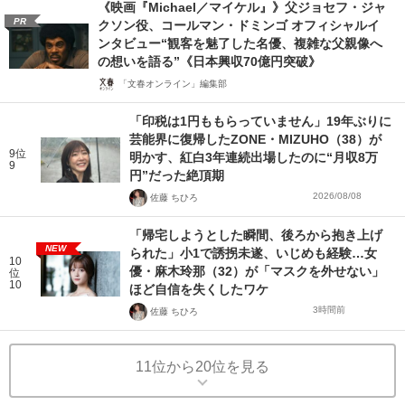
《映画『Michael／マイケル』》父ジョセフ・ジャ
PR
クソン役、コールマン・ドミンゴ オフィシャルイ
ンタビュー“観客を魅了した名優、複雑な父親像へ
の想いを語る”《日本興収70億円突破》
「文春オンライン」編集部
「印税は1円ももらっていません」19年ぶりに
芸能界に復帰したZONE・MIZUHO（38）が
9位
明かす、紅白3年連続出場したのに“月収8万
9
円”だった絶頂期
2026/08/08
佐藤 ちひろ
「帰宅しようとした瞬間、後ろから抱き上げ
NEW
られた」小1で誘拐未遂、いじめも経験…女
10
優・麻木玲那（32）が「マスクを外せない」
位
10
ほど自信を失くしたワケ
3時間前
佐藤 ちひろ
11位から20位を見る