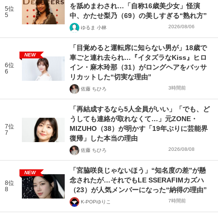
を舐めまわされ…「自称16歳美少女」怪演
5位
5
中、かたせ梨乃（69）の美しすぎる“熟れ方”
2026/08/06
ゆるま 小林
「目覚めると運転席に知らない男が」18歳で
NEW
車ごと連れ去られ…『イタズラなKiss』ヒロ
6位
イン・麻木玲那（31）がロングヘアをバッサ
6
リカットした“切実な理由”
3時間前
佐藤 ちひろ
「再結成するなら5人全員がいい」「でも、ど
うしても連絡が取れなくて…」元ZONE・
7位
MIZUHO（38）が明かす「19年ぶりに芸能界
7
復帰」した本当の理由
2026/08/08
佐藤 ちひろ
「宮脇咲良じゃないほう」“知名度の差”が懸
NEW
念されたが…それでもLE SSERAFIMカズハ
8位
8
（23）が人気メンバーになった“納得の理由”
7時間前
K-POPゆりこ