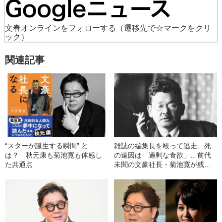
文春オンラインをフォローする
（遷移先で☆マークをクリ
ック）
関連記事
“スターが誕生する瞬間” と
雑誌の編集長を殴って逃走、死
は？ 秋元康も菊池寛も体感し
の遠因は「過剰な食欲」…前代
た共通点
未聞の文豪社長・菊池寛が残し
た「豪快伝説」