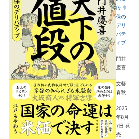
段 享
保の
デリ
バテ
ィブ
門井
慶喜
文藝
春秋
2025
年8月
7日 発
売