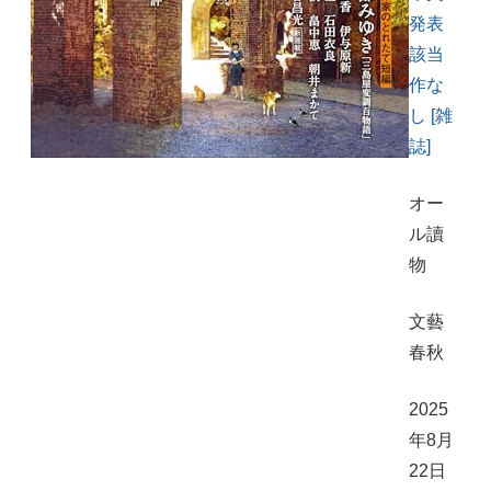
発表
該当
作な
し [雑
誌]
オー
ル讀
物
文藝
春秋
2025
年8月
22日