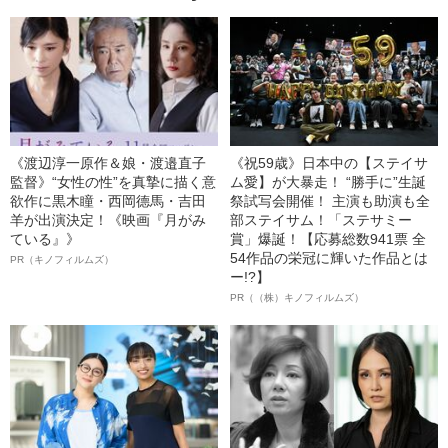
《渡辺淳一原作＆娘・渡邉直子
《祝59歳》日本中の【ステイサ
監督》“女性の性”を真摯に描く意
ム愛】が大暴走！ “勝手に”生誕
欲作に黒木瞳・西岡德馬・吉田
祭試写会開催！ 主演も助演も全
羊が出演決定！《映画『月がみ
部ステイサム！「ステサミー
ている』》
賞」爆誕！【応募総数941票 全
54作品の栄冠に輝いた作品とは
PR（キノフィルムズ）
ー!?】
PR（（株）キノフィルムズ）