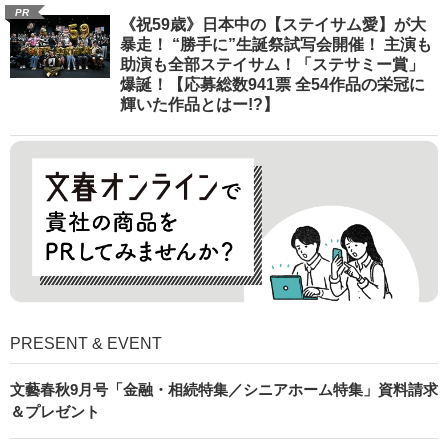
PR
《祝59歳》日本中の【ステイサム愛】が大
暴走！ “勝手に”生誕祭試写会開催！ 主演も
助演も全部ステイサム！「ステサミー賞」
爆誕！【応募総数941票 全54作品の栄冠に
輝いた作品とはー!?】
PRESENT & EVENT
文藝春秋9月号「金融・相続特集／シニアホーム特集」資料請求
＆プレゼント