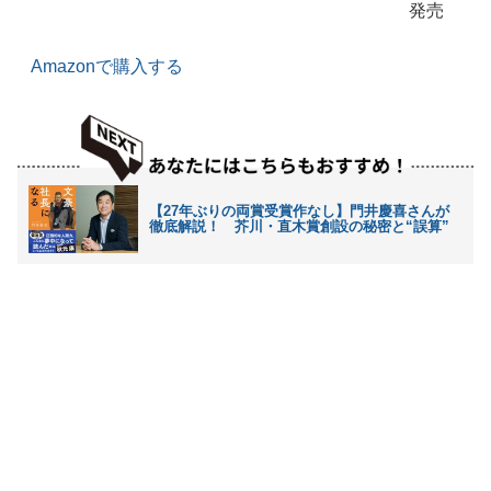
発売
Amazonで購入する
【27年ぶりの両賞受賞作なし】門井慶喜さんが
徹底解説！ 芥川・直木賞創設の秘密と“誤算”