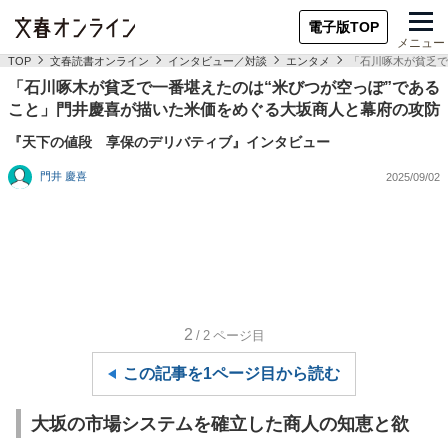
電子版TOP
メニュー
TOP
文春読書オンライン
インタビュー／対談
エンタメ
「石川啄木が貧乏で
「石川啄木が貧乏で一番堪えたのは“米びつが空っぽ”である
こと」門井慶喜が描いた米価をめぐる大坂商人と幕府の攻防
『天下の値段 享保のデリバティブ』インタビュー
門井 慶喜
2025/09/02
2
/2
ページ目
この記事を1ページ目から読む
大坂の市場システムを確立した商人の知恵と欲