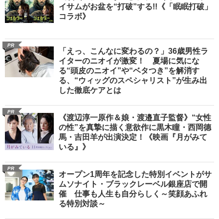
イサムがお盆を“打破”する!!《「眠眠打破」
コラボ》
PR
「えっ、こんなに変わるの？」36歳男性ラ
イターのニオイが激変！ 夏場に気にな
る“頭皮のニオイ”や“ベタつき”を解消す
る、“ウィッグのスペシャリスト”が生み出
した徹底ケアとは
PR
《渡辺淳一原作＆娘・渡邉直子監督》“女性
の性”を真摯に描く意欲作に黒木瞳・西岡德
馬・吉田羊が出演決定！《映画『月がみて
いる』》
PR
オープン1周年を記念した特別イベントがサ
ムソナイト・ブラックレーベル銀座店で開
催 仕事も人生も自分らしく～笑顔あふれ
る特別対談～