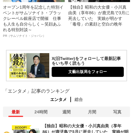
オープン1周年を記念した特別イ
【独自】昭和の大女優・小川真
ベントがサムソナイト・ブラッ
由美（享年86）が鹿児島で3月に
クレーベル銀座店で開催 仕事
死去していた 実娘が明かす
も人生も自分らしく～笑顔あふ
「毒母」の素顔と空白の晩年
れる特別対談～
PR（サムソナイト・ジャパン）
X(旧Twitter)をフォローして最新記事
をいち早く読もう
文藝出版局をフォロー
「エンタメ」記事のランキング
エンタメ
総合
最新
24時間
週間
月間
写真
【独自】昭和の大女優・小川真由美（享年
SCOOP!
86）が鹿児島で3月に死去していた 実娘が明