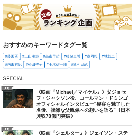
おすすめのキーワードタグ一覧
#藤田晋
#三山凌輝
#高市早苗
#後藤真希
#森岡毅
#城彰二
#内田有紀
#松田聖子
#玉木雄一郎
#亀和田武
SPECIAL
PR
《映画『Michael／マイケル』》父ジョセ
フ・ジャクソン役、コールマン・ドミンゴ
オフィシャルインタビュー“観客を魅了した
名優、複雑な父親像への想いを語る”《日本
興収70億円突破》
PR
《映画『シェルター』》ジェイソン・ステ