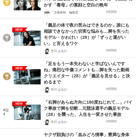
かす「毒母」の素顔と空白の晩年
5時間前
「文藝春秋」編集部
「義足の体で夜の営みはできるのか」誰にも
NEW
相談できなかった切実な悩みも…脚を失った
モデル・かわけい（28）が「ずっと運がい
い」と言えるワケ
3時間前
市川 はるひ
「足をもう一本失わないと学ばないんです
NEW
ね」痛烈な中傷コメントも…脚を失った動画
クリエイター（28）が「義足を見せる」と決
めるまで
3時間前
市川 はるひ
「右脚があらぬ方向に180度ねじれて…」バイ
NEW
ク事故で脚を切断…元競泳選手の義足モデル
4位
4
（28）を襲った、人生を一変させた事故
3時間前
市川 はるひ
ヤクザ顔負けの「血みどろ情事」豊満な身体