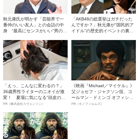
秋元康氏が明かす「芸能界で一
「AKB48の総選挙はガチだった
番仲のいい友人」との会話の中
んですか？」秋元康が“国民的ア
身 “最高にセンスがいい”男の正
イドル”の歴史的イベントの裏側
体は…
を語った
「えっ、こんなに変わるの？」
《映画『Michael／マイケル』》
36歳男性ライターのニオイが激
父ジョセフ・ジャクソン役、コ
変！ 夏場に気になる“頭皮のニ
ールマン・ドミンゴ オフィシャ
オイ”や“ベタつき”を解消す
ルインタビュー“観客を魅了した
PR（株式会社スヴェンソン）
PR（キノフィルムズ）
る、“ウィッグのスペシャリス
名優、複雑な父親像への想いを
ト”が生み出した徹底ケアとは
語る”《日本興収70億円突破》