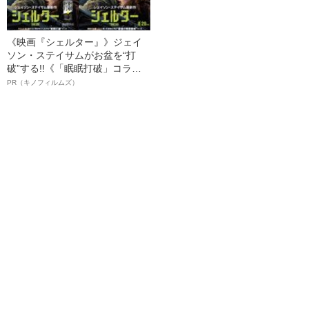
《映画『シェルター』》ジェイ
ソン・ステイサムがお盆を“打
破”する!!《「眠眠打破」コラ
ボ》
PR（キノフィルムズ）