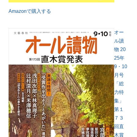
Amazonで購入する
オー
ル讀
物 20
25年
9・10
月号
「総
力特
集」
第１
７３
回直
木賞