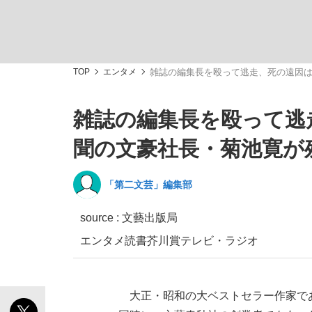
TOP
エンタメ
雑誌の編集長を殴って逃走、死の遠因
雑誌の編集長を殴って逃
「敗因分析は一切聞かれなかった」侍ジャパン選
キングの誕生を、目撃せよ。
聞の文豪社長・菊池寛が
「第二文芸」編集部
source : 文藝出版局
the Style
エンタメ
読書
芥川賞
テレビ・ラジオ
「目標達成できなかったからと言って…」サッ
大正・昭和の大ベストセラー作家で