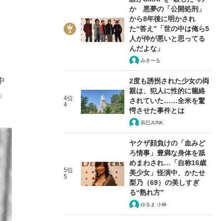
か 悪夢の「公開処刑」
から8年後に明かされ
た“答え”「世の中は俺ら5
人が仲が悪いと思ってる
んだよな」
みきーる
中
2度も誘拐された少女の両
親は、犯人に性的に籠絡
」
4位
されていた……全米を驚
4
愕させた事件とは
辰巳JUNK
ヤクザ顔負けの「血みど
ろ情事」豊満な身体を舐
めまわされ…「自称16歳
5位
美少女」怪演中、かたせ
5
梨乃（69）の美しすぎ
る“熟れ方”
ゆるま 小林